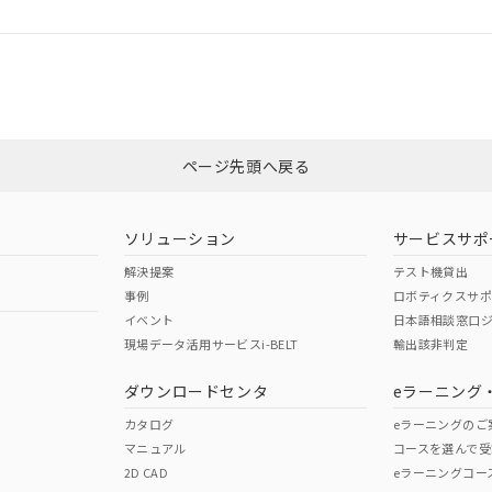
ログイン/会員登録
CCC認証
電波法
みください。
Yes
N/A
非含有証明書
※3
ページ先頭へ戻る
ダウンロードはこちら
型式承認
NK型式承認
ABS型式承認
韓国
（日本
（アメリカ
ソリューション
サービスサポ
舶規格）
船舶規格）
船舶規格）
解決提案
テスト機貸出
事例
ロボティクスサ
No
No
イベント
日本語相談窓口
現場データ活用サービスi-BELT
輸出該非判定
I)
PBBs
PBDEs
DBP
ダウンロードセンタ
eラーニング
この製品の規格認証/適合
その他の認証はこちらのページからご
カタログ
eラーニングのご
マニュアル
コースを選んで受
O
O
O
2D CAD
eラーニングコー