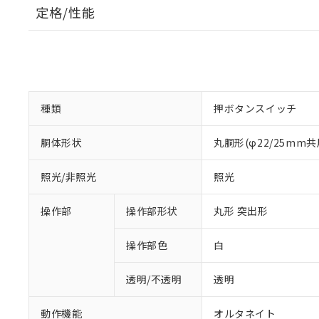
定格/性能
種類
押ボタンスイッチ
胴体形状
丸胴形(φ22/25mm共
照光/非照光
照光
操作部
操作部形状
丸形 突出形
操作部色
白
透明/不透明
透明
動作機能
オルタネイト