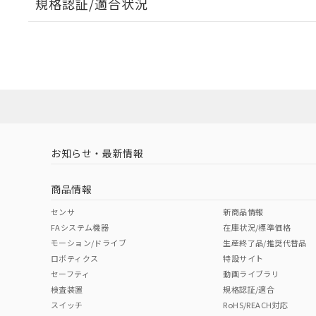
規格認証/適合状況
EU RoHS
注意事項・凡例
UL認証
CSA認証
CEマーキング
ダウンロードデータをご利用いただく前に、以下を必ずお読
Yes
Yes
Yes
対応状況
対応予定月
※1
※2
ソフトウェアの使用条件
対応済み
LR型式承認
DNV型式承認
BV型式承認
KR
（イギリス
（ノルウェー
（フランス
（
お知らせ・最新情報
中国 RoHS
注意事項・凡例
船舶規格）
船舶規格）
船舶規格）
船
商品情報
No
No
No
No
中国 RoHS表
※1 ※2
センサ
新商品情報
FAシステム機器
在庫状況/標準価格
Pb
Hg
Cd
Cr(V
モーション/ドライブ
生産終了品/推奨代替品
ロボティクス
特設サイト
セーフティ
動画ライブラリ
検査装置
規格認証/適合
X
O
O
O
スイッチ
RoHS/REACH対応