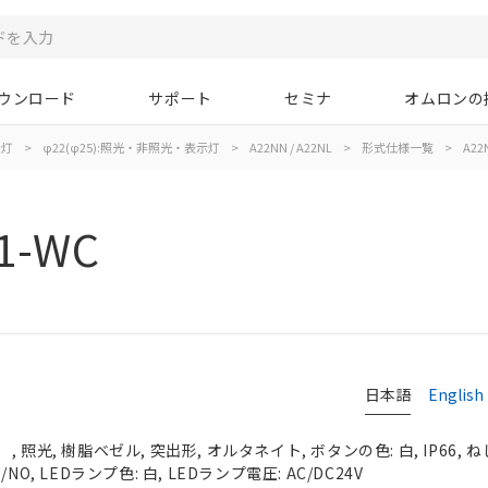
ウンロード
サポート
セミナ
オムロンの
示灯
>
φ22(φ25):照光・非照光・表示灯
>
A22NN / A22NL
>
形式仕様一覧
>
A22
1-WC
日本語
English
照光, 樹脂ベゼル, 突出形, オルタネイト, ボタンの色: 白, IP66, ね
O, LEDランプ色: 白, LEDランプ電圧: AC/DC24V