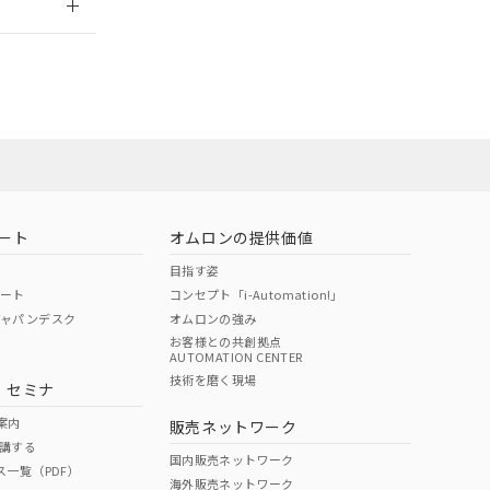
ート
オムロンの提供価値
目指す姿
ポート
コンセプト「i-Automation!」
ジャパンデスク
オムロンの強み
お客様との共創拠点
AUTOMATION CENTER
DIBP
BBP
DEHP
環境保護
技術を磨く現場
・セミナ
状況ページへ
使用期限
検索ください
案内
販売ネットワーク
講する
O
O
O
10
国内販売ネットワーク
ス一覧（PDF）
海外販売ネットワーク