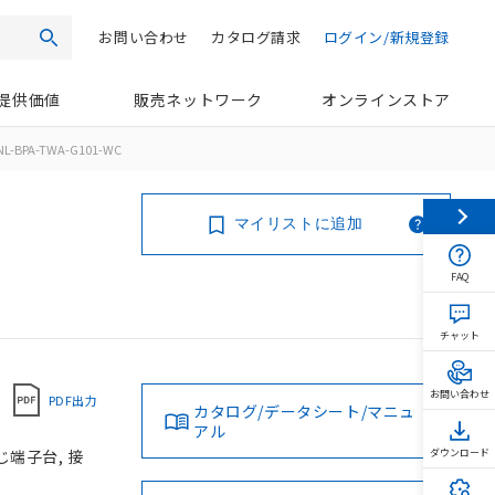
お問い合わせ
カタログ請求
ログイン/新規登録
検索
提供価値
販売ネットワーク
オンラインストア
NL-BPA-TWA-G101-WC
マイリストに追加
FAQ
チャット
お問い合わせ
PDF出力
カタログ/データシート/マニュ
アル
じ端子台, 接
ダウンロード