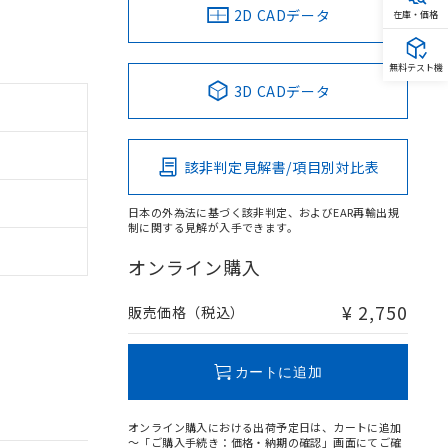
2D CADデータ
在庫・価格
無料テスト機
3D CADデータ
該非判定見解書/項目別対比表
日本の外為法に基づく該非判定、およびEAR再輸出規
制に関する見解が入手できます。
オンライン購入
¥ 2,750
販売価格（税込）
カートに追加
オンライン購入における出荷予定日は、カートに追加
～「ご購入手続き：価格・納期の確認」画面にてご確