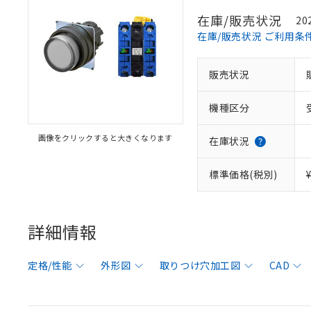
在庫/販売状況
20
在庫/販売状況 ご利用条
販売状況
機種区分
画像をクリックすると大きくなります
在庫状況
標準価格(税別)
詳細情報
定格/性能
外形図
取りつけ穴加工図
CAD