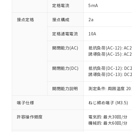
「○」：最大均質
定格電流
5mA
「×」：最大均質
本サービスは
当社は、これ
*EU RoHS指令（10物
「－」：未確認で
鉛(Pb) 1000ppm以下、
くものです。
う）を輸出ま
接点定格
接点構成
2a
記
説明
六価クロム(Cr(Ⅵ)) 1
当社制御機器
などの必要な
フタル酸ビス(2-エチルヘ
号
*中国RoHS10物質の基準値 
ル（DBP） 1000ppm
在庫状況およ
当社は規制貨
Pb(鉛) :1000ppm、 Hg
定格通電電流
10A
但し、RoHS指令で産
のであり、閲
ます。
Cr(Ⅵ)(六価クロム) : 
フタル酸エステル類の４
○
一定数以
DBP(フタル酸ジブチル) :
い。
当社は貴社製
DEHP(フタル酸ビス(2-エ
開閉能力(AC)
抵抗負荷(AC-12): AC24
正式な納期状
置等に一切使
誘導負荷(AC-15): AC24V
当社販売員に
※2 対応予定月
△
一定数に
当社は、貴社
オムロン制御
また当社は、
※2 環境保護使
在庫状況およ
部品在庫の切り替
たしません。
開閉能力(DC)
抵抗負荷(DC-12): DC24
－
在庫なし
す。
誘導負荷(DC-13): DC24
「ｅ」：有害物質
機器販売
マイパーツ機
「10」：通常の
ている必要が
味します。
開閉能力説明
測定条件: 周囲温度 2
空
受注生産
お客様が当ウ
※3 非含有証明
「－」：未確認で
白
が、当社の製
端子仕様
ねじ締め端子 (M3.5)
さい。
下記の非含有証明
※当社の共同
いる法人を指
許容操作頻度
電気的: 最大30回/分
EU RoHS指令（
機械的: 最大60回/分
51物質の非含有証
※本証明書は発行