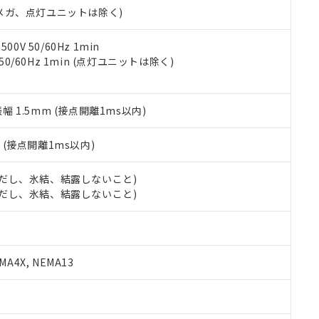
令のフタル酸エステル類４物質の対応では、対応完了までの期間は出
00Vメガ、点灯ユニットは除く)
備考欄に対応日を記載しておりました。
品への在庫切替を完了していることから、特段のことがない限り、20
0V 50/60Hz 1min
す。
 50/60Hz 1min (点灯ユニットは除く)
振幅 1.5mm (接点開離1ms以内)
2
(接点開離1ms以内)
 (ただし、氷結、結露しないこと)
 (ただし、氷結、結露しないこと)
A4X, NEMA13