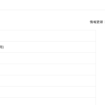
情報更新：2
用)