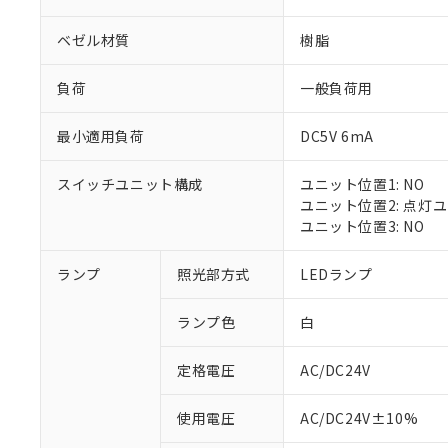
ベゼル材質
樹脂
負荷
一般負荷用
最小適用負荷
DC5V 6mA
スイッチユニット構成
ユニット位置1: NO
ユニット位置2: 点灯
ユニット位置3: NO
※1 対応状況
ランプ
照光部方式
LEDランプ
対応済み：EU
ランプ色
白
対応予定：EU R
対応予定なし：EU
定格電圧
AC/DC24V
調査・確認中：EU
ご利用条件
非該当品：ライセ
※1 中国RoHS
使用電圧
AC/DC24V±10%
仕入先様の事情に
があります。
以下の条件をお読