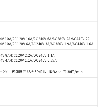
材料含有率が中国RoHSの基準値以下であることを示します。
材料含有率が中国RoHSの基準値を超えていることを示します。
、当社制御機器事業取扱商品の当社在庫状況および標準価格(税抜)
ら貴社製品のうち、外国為替および外国貿易法に定める商品（以下｢
質）：
す。当社販売部門へお問い合わせください。
 水銀(Hg) 1000ppm以下、 カドミウム(Cd) 100ppm以下、
たは国外への提供する場合は、日本国政府の輸出許可(または役務取
000ppm以下、ポリ臭化ビフェニル類(PBB) 1000ppm以下、ポリ臭化ジフェニルエーテル類(P
事業取扱商品の中には、本サービスの対象外となる商品もあること
手続きをとります。
キシル) (DEHP)(別名：DOP) 1000ppm以下、フタル酸ブチルベンジル（BBP） 100
(GB/T26572)：
以下、フタル酸ジイソブチル (DIBP) 1000ppm以下
び標準価格照会結果は、記載している更新日時点での社内データに
物を破棄する場合は、完全に破砕するなど、違法に輸出されないよ
(水銀) : 1000ppm、 Cd(カドミウム) : 100ppm、
業用監視および制御機器に対する適用除外項目は除く。
覧された時点での実際の在庫および標準価格とは異なる場合がある
1000ppm、 PBBs(ポリ臭化ビフェニル類) : 1000ppm、 PBDEs(ポリ臭化ジフェニルエーテル類
物質については閾値を超える意図的な使用がないことを確認しています。
上の在庫あり
 1000ppm、 DIBP(フタル酸ジイソブチル) : 1000ppm、 BBP(フタル酸ブチルベンジル) :
品を、核兵器、ミサイル、化学兵器、生物兵器またはその他武器並
チルヘキシル)) : 1000ppm
V 10A/AC120V 10A/AC240V 6A/AC380V 2A/AC440V 2A
況および標準価格はお客様のお取引先、またはお客様担当のオムロ
用いたしません。
 10A/AC120V 6A/AC240V 3A/AC380V 1.9A/AC440V 1.6A
ご相談ください。
は満たないが在庫あり
製品を第三者に販売する場合は、上記1、2および3の内容を当該第
機器販売店や当社販売拠点は「
販売ネットワーク
」をご確認くだ
販売先および販売に係わる関係者が違法に輸出するおそれがある場
用期限
び標準価格結果を当社の事前の承諾なく第三者に漏洩または開示し
え状況などにより、予定月が前後することがあります。
V 8A/DC120V 2.2A/DC240V 1.1A
(最新の在庫状況については、お客様のお取引先、またはお客様担当
V 4A/DC120V 1.1A/DC240V 0.55A
（10物質）のすべてが基準値以下であることを示します。
店・当社販売員にご確認ください)
能（部品リスト作成サービス）をご利用いただくには、I-Webメン
使用状況下において有害物質が外部に漏えいし、環境に深刻な影響を
あります。
0±2℃、周囲湿度 65±5%RH、操作ひん度 30回/min
機種、また在庫状況の情報を公開していない機種
ェブサイト上で当社にご登録された部品リストについて、当社およ
書ダウンロード
す。当社販売部門へお問い合わせください。
品・サービスに関するお客様との取引・商談に必要な範囲で利用す
合意する
キャンセル
書をダウンロードすることができます。
利用者とは、
"個人情報の共同利用に関して"
の「1.共同利用者の
します。
10物質）の非含有証明書
明書（当社基準）
日時点で非含有を証明するもので、過去に遡って非含有を証明するも