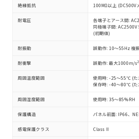
また、RoHS指
絶縁抵抗
100MΩ以上 (DC5
混在することから
既に当社にて対応
耐電圧
各端子とアース間: AC250
り割愛しておりま
同極端子間: AC2500V
(初期値)
耐振動
誤動作: 10～55Hz 複
耐衝撃
誤動作: 最大1000m/s
周囲温度範囲
使用時: -25～55℃
保存時: -40～80℃
周囲湿度範囲
使用時: 35～85%RH
保護構造
パネル前面: IP66、NEM
感電保護クラス
Class II