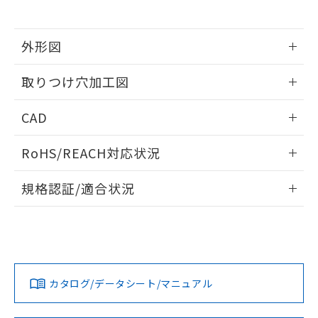
※当社の共同利用者とは、
"個人情報
51物質の非含有証明書（当社基準）
の共同利用に関して"
の「1.共同利
※本証明書は発行日時点で非含有を証明す
用者の範囲」に記載されている法人を
るもので、過去に遡って非含有を証明する
外形図
指します。
ものではありません。
情報更新：2026/05/21
また、RoHS指令のフタル酸エステル類４
取りつけ穴加工図
物質の対応では、対応完了までの期間は出
荷製品に未対応品が混在することから備考
情報更新：2026/05/21
CAD
欄に対応日を記載しておりました。
既に当社にて対応品への在庫切替を完了
ログイン/会員登録いただくと、CADデータをダウンロー
していることから、特段のことがない限
RoHS/REACH対応状況
ドすることができます。
り、2022年1月12日より割愛しておりま
す。
情報更新：2026/7/29
規格認証/適合状況
ログイン/会員登録
EU RoHS
注意事項・凡例
UL認証
CSA認証
CEマーキング
Yes
Yes
Yes
対応状況
対応予定月
※1
※2
ダウンロードデータをご利用いただく前に、以下を必ずお読
みください。
カタログ/データシート/マニュアル
対応済み
ソフトウェアの使用条件
LR型式承認
DNV型式承認
BV型式承認
KR型式承
（イギリス
（ノルウェー
（フランス
（韓国