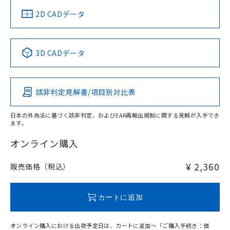
船舶規格）
船舶規格）
船舶規格）
船舶規格
中国 RoHS
注意事項・凡例
2D CADデータ
No
No
No
No
中国 RoHS表
※1 ※2
3D CADデータ
この製品の規格認証/適合状況ページへ
Pb
Hg
Cd
Cr(VI)
その他の認証はこちらのページからご検索ください
該非判定見解書/項目別対比表
O
O
O
O
日本の外為法に基づく該非判定、およびEAR再輸出規制に関する見解が入手でき
ます。
"対応済み"や非含有の記載がされた商品であっても、流通
在庫等で未対応品が混在する可能性があります。
オンライン購入
非含有品が必要な際は、弊社営業部門もしくは販売店へお
問い合わせください。
¥ 2,360
販売価格（税込）
この製品のRoHS/REACH対応状況ページへ
カートに追加
オンライン購入における出荷予定日は、カートに追加～「ご購入手続き：価