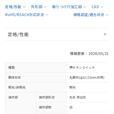
定格/性能
外形図
取りつけ穴加工図
CAD
RoHS/REACH対応状況
規格認証/適合状況
定格/性能
情報更新：2026/05/21
種類
押ボタンスイッチ
胴体形状
丸胴形(φ22/25mm共用)
照光/非照光
照光
操作部
操作部形状
丸形 突出形
操作部色
白