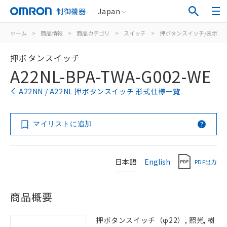
制御機器
Japan
ホーム
>
商品情報
>
商品カテゴリ
>
スイッチ
>
押ボタンスイッチ/表示灯
押ボタンスイッチ
A22NL-BPA-TWA-G002-WE
A22NN / A22NL 押ボタンスイッチ 形式仕様一覧
マイリストに追加
日本語
English
PDF出力
商品概要
押ボタンスイッチ（φ22）, 照光, 樹