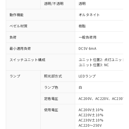
透明/不透明
透明
動作機能
オルタネイト
ベゼル材質
樹脂
負荷
一般負荷用
最小適用負荷
DC5V 6mA
スイッチユニット構成
ユニット位置2: 点灯ユニット
ユニット位置3: NC
ランプ
照光部方式
LEDランプ
ランプ色
白
定格電圧
AC200V、AC220V、AC230V、
使用電圧
AC200V±10%
AC220V±10%
※1 対応状況
AC230V±10%
AC220～250V