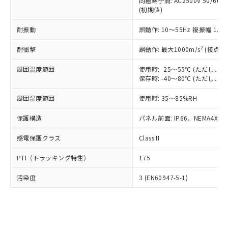
類(PBB) 1000ppm以下、ポリ臭化ジフェニルエーテル類
同極端子間: AC2500V 50/60
Cr(Ⅵ)(六価クロム) : 1000ppm、 PBBs(ポリ臭化ビフェ
とります。
了承ください。
(PBDE) 1000ppm以下、フタル酸ビス(2-エチルヘキシ
○
一定数以上の在庫あり
ニル類) : 1000ppm、 PBDEs(ポリ臭化ジフェニルエーテ
(初期値)
当社は規制貨物を破棄する場合は、完
ル) (DEHP)(別名：DOP) 1000ppm以下、フタル酸ブチ
正式な納期状況および標準価格はお客
ル類) : 1000ppm、
ルベンジル（BBP） 1000ppm以下、フタル酸ジブチル
全に破砕するなど、違法に輸出されな
DBP(フタル酸ジブチル) : 1000ppm、 DIBP(フタル酸ジ
様のお取引先、またはお客様担当のオ
耐振動
誤動作: 10～55Hz 複振幅 1.
（DBP） 1000ppm以下、フタル酸ジイソブチル
イソブチル) : 1000ppm、 BBP(フタル酸ブチルベンジ
△
一定数には満たないが在庫あり
いよう必要な手段を講じます。
ムロン制御機器販売店・当社販売員に
(DIBP) 1000ppm以下
ル) : 1000ppm、
当社は貴社製品を、核兵器、ミサイ
但し、RoHS指令で産業用監視および制御機器に対する
DEHP(フタル酸ビス(2-エチルヘキシル)) : 1000ppm
ご相談ください。
2
耐衝撃
誤動作: 最大1000m/s
(接点開
適用除外項目は除く。
ル、化学兵器、生物兵器またはその他
－
在庫なし(最新の在庫状況につ
オムロン制御機器販売店や当社販売拠
フタル酸エステル類の４物質については閾値を超える意
武器並びにこれらの製造装置等に一切
いては、お客様のお取引先、ま
周囲温度範囲
図的な使用がないことを確認しています。
使用時: -25～55℃ (ただし
点は「
販売ネットワーク
」をご確認
※2 環境保護使用期限
使用いたしません。
保存時: -40～80℃ (ただし
たはお客様担当のオムロン制御
ください。
当社は、貴社製品を第三者に販売する
機器販売店・当社販売員にご確
在庫状況および標準価格結果を当社の
※2 対応予定月
「ｅ」：有害物質（10物質）のすべてが基
周囲湿度範囲
使用時: 35～85%RH
場合は、上記1、2および3の内容を当
認ください)
事前の承諾なく第三者に漏洩または開
準値以下であることを示します。
該第三者に通知します。また当社は、
示しないようお願いします。
保護構造
パネル前面: IP66、NEMA4X, N
部品在庫の切り替え状況などにより、予定
「10」：通常の使用状況下において有害物
販売先および販売に係わる関係者が違
マイパーツ機能（部品リスト作成サー
空
受注生産機種、また在庫状況の
月が前後することがあります。
質が外部に漏えいし、環境に深刻な影響を
法に輸出するおそれがある場合は、取
ビス）をご利用いただくには、I-Web
白
情報を公開していない機種
感電保護クラス
Class II
及ぼさない年数を意味します。
り引きをいたしません。
メンバーズにご登録されている必要が
「－」：未確認です。当社販売部門へお問
あります。
PTI（トラッキング特性）
175
い合わせください。
お客様が当ウェブサイト上で当社にご
※3 非含有証明書ダウンロード
登録された部品リストについて、当社
汚染度
3 (EN60947-5-1)
および当社の共同利用者が、当社の製
下記の非含有証明書をダウンロードするこ
品・サービスに関するお客様との取
とができます。
合意する
キャンセル
引・商談に必要な範囲で利用すること
をご了承ください。
EU RoHS指令（10物質）の非含有証明書