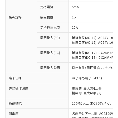
対応済み：EU RoHS指令（10物質）の
定格電流
5mA
非含有に対応した製品が提供可能な商品で
す。
接点定格
接点構成
1b
対応予定：EU RoHS指令（10物質）の非含
ご利用条件
有に対応した製品に切り替える予定のある
定格通電電流
10A
商品です。
対応予定なし：EU RoHS指令（10物質）の
開閉能力(AC)
抵抗負荷(AC-12): AC24V 10A/A
以下の条件をお読みいただき、同意のうえ
非含有に非対応の商品で、対応品を出す予
誘導負荷(AC-15): AC24V 10A/AC
ご利用ください。
定はありません。
調査・確認中：EU RoHS指令（10物質）の
開閉能力(DC)
抵抗負荷(DC-12): DC24V 8A/DC
本サービスは、当社制御機器事業取扱
※1 中国RoHS○×表
誘導負荷(DC-13): DC24V 4A/DC
非含有の対応状況を調査中または確認中の
商品の当社在庫状況および標準価格
商品です。
(税抜)を提供させていただくもので
開閉能力説明
測定条件: 周囲温度 20±2℃、
「○」：最大均質材料含有率が中国RoHSの
非該当品：ライセンス料など無形物で、有
す。
基準値以下であることを示します。
害物質有無と関係のない商品です。
当社制御機器事業取扱商品の中には、
端子仕様
ねじ締め端子 (M3.5)
「×」：最大均質材料含有率が中国RoHSの
仕入先様の事情により、非含有部品として
本サービスの対象外となる商品もある
基準値を超えていることを示します。
いたものが、含有品と判明した場合などや
当社は、これら貴社製品のうち、外国
ことをご了承ください。
許容操作頻度
電気的: 最大30回/分
「－」：未確認です。当社販売部門へお問
むを得ず変更することがあります。
為替および外国貿易法に定める商品
機械的: 最大60回/分
在庫状況および標準価格照会結果は、
い合わせください。
（以下｢規制貨物等」という）を輸出
記載している更新日時点での社内デー
*EU RoHS指令（10物質）：
または国外への提供する場合は、日本
絶縁抵抗
100MΩ以上 (DC500Vメガ、
記
タに基づき作成されるものであり、閲
説明
鉛(Pb) 1000ppm以下、 水銀(Hg) 1000ppm以下、 カド
*中国RoHS10物質の基準値 (GB/T26572)：
国政府の輸出許可(または役務取引許
号
覧された時点での実際の在庫および標
ミウム(Cd) 100ppm以下、
Pb(鉛) :1000ppm、 Hg(水銀) : 1000ppm、 Cd(カドミウ
耐電圧
各端子とアース間: AC2500V 50/
可)を取得するなどの必要な手続きを
六価クロム(Cr(Ⅵ)) 1000ppm以下、ポリ臭化ビフェニル
ム) : 100ppm、
準価格とは異なる場合があることをご