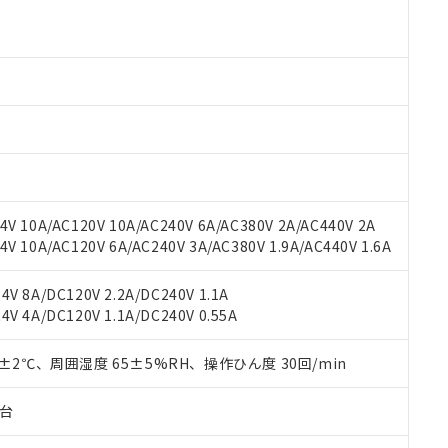
より、非含有部品としていたものが、含有品と判明した場合などやむ
みいただき、同意のうえご利用ください。
材料含有率が中国RoHSの基準値以下であることを示します。
材料含有率が中国RoHSの基準値を超えていることを示します。
、当社制御機器事業取扱商品の当社在庫状況および標準価格(税抜)
ら貴社製品のうち、外国為替および外国貿易法に定める商品（以下｢
質）：
す。当社販売部門へお問い合わせください。
 水銀(Hg) 1000ppm以下、 カドミウム(Cd) 100ppm以下、
たは国外への提供する場合は、日本国政府の輸出許可(または役務取
000ppm以下、ポリ臭化ビフェニル類(PBB) 1000ppm以下、ポリ臭化ジフェニルエーテル類(P
事業取扱商品の中には、本サービスの対象外となる商品もあること
手続きをとります。
キシル) (DEHP)(別名：DOP) 1000ppm以下、フタル酸ブチルベンジル（BBP） 100
(GB/T26572)：
以下、フタル酸ジイソブチル (DIBP) 1000ppm以下
び標準価格照会結果は、記載している更新日時点での社内データに
物を破棄する場合は、完全に破砕するなど、違法に輸出されないよ
(水銀) : 1000ppm、 Cd(カドミウム) : 100ppm、
業用監視および制御機器に対する適用除外項目は除く。
覧された時点での実際の在庫および標準価格とは異なる場合がある
1000ppm、 PBBs(ポリ臭化ビフェニル類) : 1000ppm、 PBDEs(ポリ臭化ジフェニルエーテル類
物質については閾値を超える意図的な使用がないことを確認しています。
上の在庫あり
 1000ppm、 DIBP(フタル酸ジイソブチル) : 1000ppm、 BBP(フタル酸ブチルベンジル) :
品を、核兵器、ミサイル、化学兵器、生物兵器またはその他武器並
チルヘキシル)) : 1000ppm
況および標準価格はお客様のお取引先、またはお客様担当のオムロ
用いたしません。
ご相談ください。
は満たないが在庫あり
製品を第三者に販売する場合は、上記1、2および3の内容を当該第
V 10A/AC120V 10A/AC240V 6A/AC380V 2A/AC440V 2A
機器販売店や当社販売拠点は「
販売ネットワーク
」をご確認くだ
販売先および販売に係わる関係者が違法に輸出するおそれがある場
用期限
 10A/AC120V 6A/AC240V 3A/AC380V 1.9A/AC440V 1.6A
び標準価格結果を当社の事前の承諾なく第三者に漏洩または開示し
え状況などにより、予定月が前後することがあります。
(最新の在庫状況については、お客様のお取引先、またはお客様担当
（10物質）のすべてが基準値以下であることを示します。
店・当社販売員にご確認ください)
V 8A/DC120V 2.2A/DC240V 1.1A
能（部品リスト作成サービス）をご利用いただくには、I-Webメン
使用状況下において有害物質が外部に漏えいし、環境に深刻な影響を
V 4A/DC120V 1.1A/DC240V 0.55A
あります。
機種、また在庫状況の情報を公開していない機種
ェブサイト上で当社にご登録された部品リストについて、当社およ
書ダウンロード
す。当社販売部門へお問い合わせください。
品・サービスに関するお客様との取引・商談に必要な範囲で利用す
0±2℃、周囲湿度 65±5%RH、操作ひん度 30回/min
合意する
キャンセル
書をダウンロードすることができます。
利用者とは、
"個人情報の共同利用に関して"
の「1.共同利用者の
子台
します。
10物質）の非含有証明書