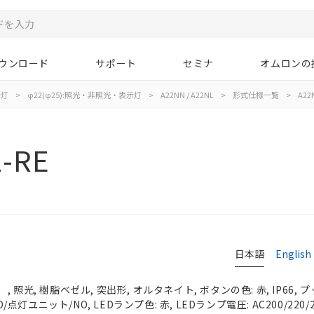
ウンロード
サポート
セミナ
オムロンの
示灯
>
φ22(φ25):照光・非照光・表示灯
>
A22NN / A22NL
>
形式仕様一覧
>
A22N
1-RE
日本語
English
 照光, 樹脂ベゼル, 突出形, オルタネイト, ボタンの色: 赤, IP66,
O/点灯ユニット/NO, LEDランプ色: 赤, LEDランプ電圧: AC200/220/2