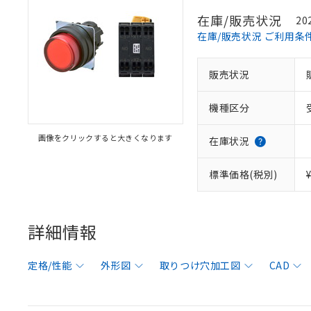
在庫/販売状況
20
在庫/販売状況 ご利用条
販売状況
機種区分
画像をクリックすると大きくなります
在庫状況
標準価格(税別)
詳細情報
定格/性能
外形図
取りつけ穴加工図
CAD