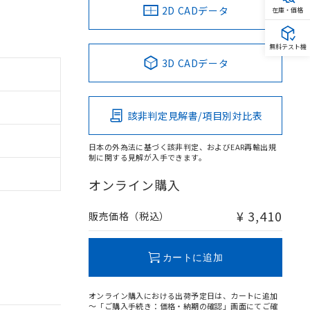
2D CADデータ
在庫・価格
無料テスト機
3D CADデータ
該非判定見解書/項目別対比表
日本の外為法に基づく該非判定、およびEAR再輸出規
制に関する見解が入手できます。
オンライン購入
¥ 3,410
販売価格（税込）
カートに追加
オンライン購入における出荷予定日は、カートに追加
～「ご購入手続き：価格・納期の確認」画面にてご確