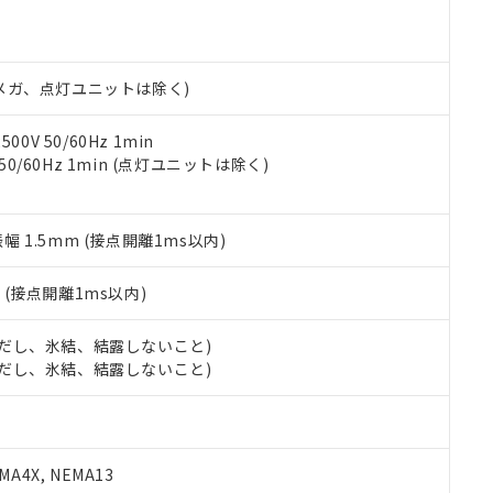
明書（当社基準）
日時点で非含有を証明するもので、過去に遡って非含有を証明するも
令のフタル酸エステル類４物質の対応では、対応完了までの期間は出
備考欄に対応日を記載しておりました。
00Vメガ、点灯ユニットは除く)
品への在庫切替を完了していることから、特段のことがない限り、20
す。
0V 50/60Hz 1min
 50/60Hz 1min (点灯ユニットは除く)
振幅 1.5mm (接点開離1ms以内)
2
(接点開離1ms以内)
 (ただし、氷結、結露しないこと)
 (ただし、氷結、結露しないこと)
A4X, NEMA13