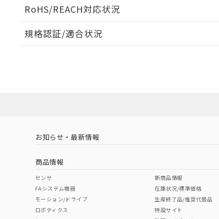
ログイン/会員登録いただくと、CADデータをダウンロ
RoHS/REACH対応状況
規格認証/適合状況
EU RoHS
注意事項・凡例
A22NL-BPA-TRA-P101-REについての規格認証/適
業員または販売店にお問い合わせください。
ダウンロードデータをご利用いただく前に、以下を必ずお読
対応状況
対応予定月
※1
※2
ソフトウェアの使用条件
対応済み
お知らせ・最新情報
中国 RoHS
注意事項・凡例
商品情報
中国 RoHS表
※1 ※2
センサ
新商品情報
FAシステム機器
在庫状況/標準価格
Pb
Hg
Cd
Cr(V
モーション/ドライブ
生産終了品/推奨代替品
ロボティクス
特設サイト