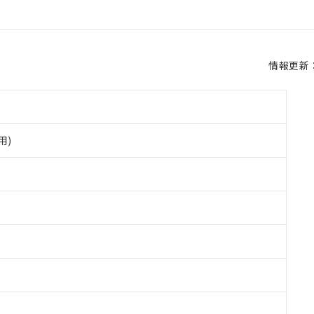
情報更新：2
用)