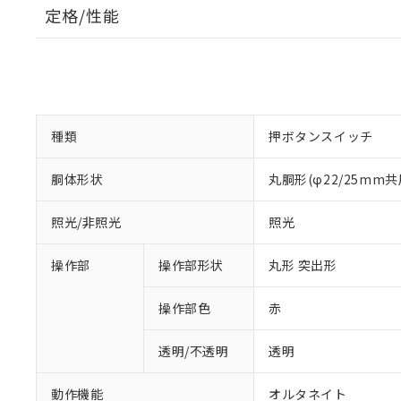
定格/性能
種類
押ボタンスイッチ
胴体形状
丸胴形(φ22/25mm共
照光/非照光
照光
操作部
操作部形状
丸形 突出形
操作部色
赤
透明/不透明
透明
動作機能
オルタネイト