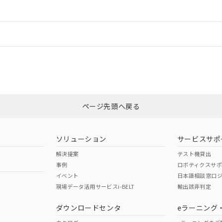
ードすることができます。
情報更新：
ログイン/会員登録
合状況については、「カスタマーサポートセンタ お客様相談室」または貴社
みください。
非含有証明書
※3
ページ先頭へ戻る
ダウンロードはこちら
ソリューション
サービスサポ
解決提案
テスト機貸出
事例
ロボティクスサ
イベント
日本語相談窓口
現場データ活用サービスi-BELT
輸出該非判定
I)
PBBs
PBDEs
DBP
ダウンロードセンタ
eラーニング