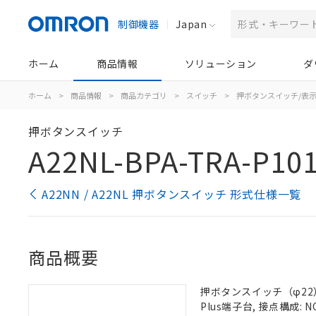
制御機器
Japan
ホーム
商品情報
ソリューション
ダ
ホーム
>
商品情報
>
商品カテゴリ
>
スイッチ
>
押ボタンスイッチ/表
押ボタンスイッチ
A22NL-BPA-TRA-P10
A22NN / A22NL 押ボタンスイッチ 形式仕様一覧
商品概要
押ボタンスイッチ（φ22）,
Plus端子台, 接点構成: N