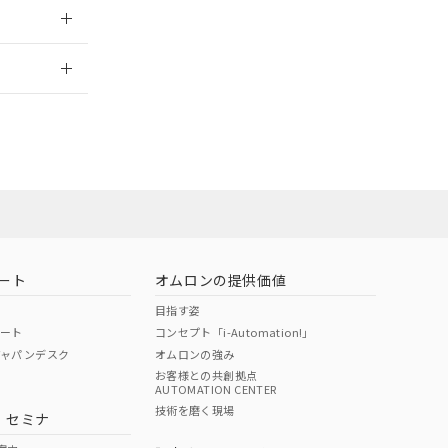
2026/7/29
担当オムロン営
お問い合わせ
ート
オムロンの提供価値
目指す姿
ポート
コンセプト「i-Automation!」
ジャパンデスク
オムロンの強み
お客様との共創拠点
AUTOMATION CENTER
DIBP
BBP
DEHP
環境保護
技術を磨く現場
・セミナ
使用期限