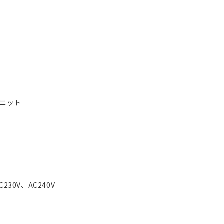
ユニット
 RoHS指令（10物質）の非含有に対応した製品が提供可能な商品です
oHS指令（10物質）の非含有に対応した製品に切り替える予定のある
C230V、AC240V
 RoHS指令（10物質）の非含有に非対応の商品で、対応品を出す予
 RoHS指令（10物質）の非含有の対応状況を調査中または確認中の
ンス料など無形物で、有害物質有無と関係のない商品です。
○×表