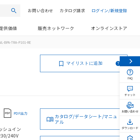
お問い合わせ
カタログ請求
ログイン/新規登録
検索
提供価値
販売ネットワーク
オンラインストア
L-BPA-TRA-P101-RE
マイリストに追加
FAQ
チャット
お問い合わせ
PDF出力
カタログ/データシート/マニュ
アル
 プッシュイン
ダウンロード
30/240V