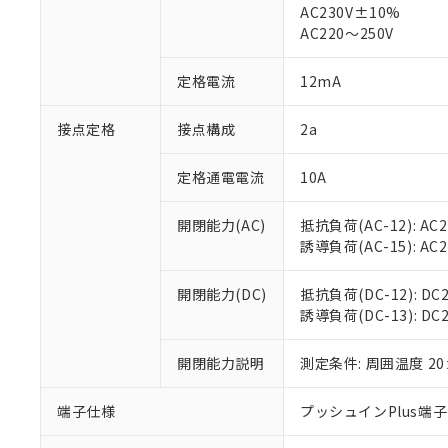
仕入先様の事情に
AC230V±10%
があります。
以下の条件をお読
AC220～250V
「○」：最大均質
「×」：最大均質
本サービスは
当社は、これ
*EU RoHS指令（10物
定格電流
12mA
「－」：未確認で
鉛(Pb) 1000ppm以下、
くものです。
う）を輸出ま
記
説明
六価クロム(Cr(Ⅵ)) 1
当社制御機器
などの必要な
フタル酸ビス(2-エチルヘ
号
*中国RoHS10物質の基準値 
接点定格
接点構成
2a
ル（DBP） 1000ppm
在庫状況およ
当社は規制貨
Pb(鉛) :1000ppm、 Hg
但し、RoHS指令で産
のであり、閲
ます。
Cr(Ⅵ)(六価クロム) : 
フタル酸エステル類の４
○
一定数以
DBP(フタル酸ジブチル) :
い。
当社は貴社製
定格通電電流
10A
DEHP(フタル酸ビス(2-エ
正式な納期状
置等に一切使
当社販売員に
※2 対応予定月
△
一定数に
当社は、貴社
開閉能力(AC)
抵抗負荷(AC-12): AC24
オムロン制御
また当社は、
※2 環境保護使
誘導負荷(AC-15): AC24V
在庫状況およ
部品在庫の切り替
たしません。
－
在庫なし
す。
「ｅ」：有害物質
機器販売
開閉能力(DC)
抵抗負荷(DC-12): DC24
マイパーツ機
「10」：通常の
誘導負荷(DC-13): DC24
ている必要が
味します。
空
受注生産
お客様が当ウ
※3 非含有証明
「－」：未確認で
白
が、当社の製
開閉能力説明
測定条件: 周囲温度 2
さい。
下記の非含有証明
※当社の共同
端子仕様
プッシュインPlus端
いる法人を指
EU RoHS指令（