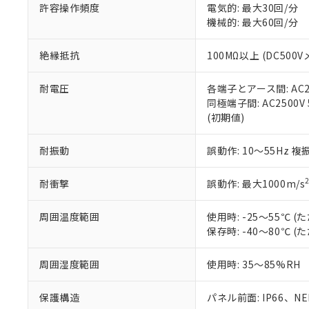
51物質の非含有証
許容操作頻度
電気的: 最大30回/分
※本証明書は発行
機械的: 最大60回/分
また、RoHS指
混在することから
絶縁抵抗
100MΩ以上 (DC5
既に当社にて対応
り割愛しておりま
耐電圧
各端子とアース間: AC250
同極端子間: AC2500V
(初期値)
耐振動
誤動作: 10～55Hz 複
耐衝撃
誤動作: 最大1000m/s
周囲温度範囲
使用時: -25～55℃
保存時: -40～80℃
周囲湿度範囲
使用時: 35～85%RH
保護構造
パネル前面: IP66、NEM