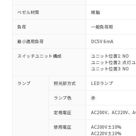
ベゼル材質
樹脂
負荷
一般負荷用
最小適用負荷
DC5V 6mA
スイッチユニット構成
ユニット位置1: NO
ユニット位置2: 点灯
ユニット位置3: NO
ランプ
照光部方式
LEDランプ
※1 対応状況
ランプ色
赤
対応済み：EU
対応予定：EU R
定格電圧
AC200V、AC220V、A
対応予定なし：EU
調査・確認中：EU
ご利用条件
使用電圧
AC200V±10%
非該当品：ライセ
AC220V±10%
※1 中国RoHS