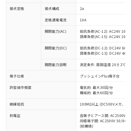
非含有に対応した製品が提供可能な商品で
接点定格
接点構成
2a
す。
対応予定：EU RoHS指令（10物質）の非含
ご利用条件
定格通電電流
10A
有に対応した製品に切り替える予定のある
商品です。
開閉能力(AC)
抵抗負荷(AC-12): AC24V 10A/A
対応予定なし：EU RoHS指令（10物質）の
誘導負荷(AC-15): AC24V 10A/AC
以下の条件をお読みいただき、同意のうえ
非含有に非対応の商品で、対応品を出す予
ご利用ください。
定はありません。
開閉能力(DC)
抵抗負荷(DC-12): DC24V 8A/DC
調査・確認中：EU RoHS指令（10物質）の
誘導負荷(DC-13): DC24V 4A/DC
本サービスは、当社制御機器事業取扱
※1 中国RoHS○×表
非含有の対応状況を調査中または確認中の
商品の当社在庫状況および標準価格
開閉能力説明
測定条件: 周囲温度 20±2℃、
商品です。
(税抜)を提供させていただくもので
「○」：最大均質材料含有率が中国RoHSの
非該当品：ライセンス料など無形物で、有
す。
端子仕様
プッシュインPlus端子台
基準値以下であることを示します。
害物質有無と関係のない商品です。
当社制御機器事業取扱商品の中には、
「×」：最大均質材料含有率が中国RoHSの
仕入先様の事情により、非含有部品として
本サービスの対象外となる商品もある
許容操作頻度
電気的: 最大30回/分
基準値を超えていることを示します。
いたものが、含有品と判明した場合などや
当社は、これら貴社製品のうち、外国
ことをご了承ください。
機械的: 最大60回/分
「－」：未確認です。当社販売部門へお問
むを得ず変更することがあります。
為替および外国貿易法に定める商品
在庫状況および標準価格照会結果は、
い合わせください。
（以下｢規制貨物等」という）を輸出
絶縁抵抗
100MΩ以上 (DC500Vメガ、
記載している更新日時点での社内デー
*EU RoHS指令（10物質）：
または国外への提供する場合は、日本
記
タに基づき作成されるものであり、閲
説明
鉛(Pb) 1000ppm以下、 水銀(Hg) 1000ppm以下、 カド
*中国RoHS10物質の基準値 (GB/T26572)：
国政府の輸出許可(または役務取引許
耐電圧
各端子とアース間: AC2500V 50/
号
覧された時点での実際の在庫および標
ミウム(Cd) 100ppm以下、
Pb(鉛) :1000ppm、 Hg(水銀) : 1000ppm、 Cd(カドミウ
同極端子間: AC2500V 50/60
可)を取得するなどの必要な手続きを
六価クロム(Cr(Ⅵ)) 1000ppm以下、ポリ臭化ビフェニル
ム) : 100ppm、
準価格とは異なる場合があることをご
類(PBB) 1000ppm以下、ポリ臭化ジフェニルエーテル類
(初期値)
Cr(Ⅵ)(六価クロム) : 1000ppm、 PBBs(ポリ臭化ビフェ
とります。
了承ください。
(PBDE) 1000ppm以下、フタル酸ビス(2-エチルヘキシ