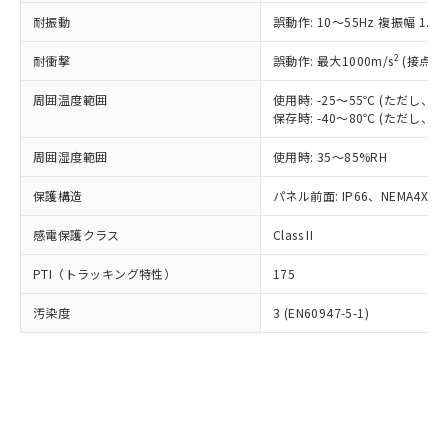
○
一定数以上の在庫あり
ニル類) : 1000ppm、 PBDEs(ポリ臭化ジフェニルエーテ
当社は規制貨物を破棄する場合は、完
ル) (DEHP)(別名：DOP) 1000ppm以下、フタル酸ブチ
正式な納期状況および標準価格はお客
ル類) : 1000ppm、
耐振動
誤動作: 10～55Hz 複振幅 1.
ルベンジル（BBP） 1000ppm以下、フタル酸ジブチル
全に破砕するなど、違法に輸出されな
DBP(フタル酸ジブチル) : 1000ppm、 DIBP(フタル酸ジ
様のお取引先、またはお客様担当のオ
（DBP） 1000ppm以下、フタル酸ジイソブチル
イソブチル) : 1000ppm、 BBP(フタル酸ブチルベンジ
△
一定数には満たないが在庫あり
いよう必要な手段を講じます。
ムロン制御機器販売店・当社販売員に
(DIBP) 1000ppm以下
2
耐衝撃
ル) : 1000ppm、
誤動作: 最大1000m/s
(接点開
当社は貴社製品を、核兵器、ミサイ
但し、RoHS指令で産業用監視および制御機器に対する
DEHP(フタル酸ビス(2-エチルヘキシル)) : 1000ppm
ご相談ください。
適用除外項目は除く。
ル、化学兵器、生物兵器またはその他
－
在庫なし(最新の在庫状況につ
オムロン制御機器販売店や当社販売拠
周囲温度範囲
使用時: -25～55℃ (ただし
フタル酸エステル類の４物質については閾値を超える意
武器並びにこれらの製造装置等に一切
いては、お客様のお取引先、ま
図的な使用がないことを確認しています。
保存時: -40～80℃ (ただし
点は「
販売ネットワーク
」をご確認
※2 環境保護使用期限
使用いたしません。
たはお客様担当のオムロン制御
ください。
当社は、貴社製品を第三者に販売する
周囲湿度範囲
使用時: 35～85%RH
機器販売店・当社販売員にご確
在庫状況および標準価格結果を当社の
※2 対応予定月
「ｅ」：有害物質（10物質）のすべてが基
場合は、上記1、2および3の内容を当
認ください)
事前の承諾なく第三者に漏洩または開
準値以下であることを示します。
保護構造
パネル前面: IP66、NEMA4X, N
該第三者に通知します。また当社は、
示しないようお願いします。
部品在庫の切り替え状況などにより、予定
「10」：通常の使用状況下において有害物
販売先および販売に係わる関係者が違
マイパーツ機能（部品リスト作成サー
空
受注生産機種、また在庫状況の
感電保護クラス
Class II
月が前後することがあります。
質が外部に漏えいし、環境に深刻な影響を
法に輸出するおそれがある場合は、取
ビス）をご利用いただくには、I-Web
白
情報を公開していない機種
及ぼさない年数を意味します。
り引きをいたしません。
メンバーズにご登録されている必要が
PTI（トラッキング特性）
175
「－」：未確認です。当社販売部門へお問
あります。
い合わせください。
お客様が当ウェブサイト上で当社にご
汚染度
3 (EN60947-5-1)
※3 非含有証明書ダウンロード
登録された部品リストについて、当社
および当社の共同利用者が、当社の製
下記の非含有証明書をダウンロードするこ
品・サービスに関するお客様との取
とができます。
合意する
キャンセル
引・商談に必要な範囲で利用すること
をご了承ください。
EU RoHS指令（10物質）の非含有証明書
※当社の共同利用者とは、
"個人情報