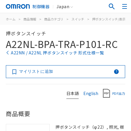
制御機器
Japan
ホーム
>
商品情報
>
商品カテゴリ
>
スイッチ
>
押ボタンスイッチ/表示灯
押ボタンスイッチ
A22NL-BPA-TRA-P101-RC
A22NN / A22NL 押ボタンスイッチ 形式仕様一覧
マイリストに追加
日本語
English
PDF出力
商品概要
押ボタンスイッチ（φ22）, 照光, 樹