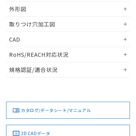
51物質の非含有証明書（当社基準）
の共同利用に関して"
の「1.共同利
※本証明書は発行日時点で非含有を証明す
外形図
用者の範囲」に記載されている法人を
るもので、過去に遡って非含有を証明する
指します。
ものではありません。
情報更新：2026/05/21
取りつけ穴加工図
また、RoHS指令のフタル酸エステル類４
物質の対応では、対応完了までの期間は出
情報更新：2026/05/21
CAD
荷製品に未対応品が混在することから備考
欄に対応日を記載しておりました。
ログイン/会員登録いただくと、CADデータをダウンロー
既に当社にて対応品への在庫切替を完了
RoHS/REACH対応状況
ドすることができます。
していることから、特段のことがない限
り、2022年1月12日より割愛しておりま
情報更新：2026/7/29
規格認証/適合状況
す。
ログイン/会員登録
EU RoHS
注意事項・凡例
A22NL-BPA-TRA-P101-RCについての規格認証/適合状況に
ついては、「カスタマーサポートセンタ お客様相談室」また
は貴社担当オムロン営業員または販売店にお問い合わせくだ
対応状況
対応予定月
※1
※2
さい。
ダウンロードデータをご利用いただく前に、以下を必ずお読
みください。
カタログ/データシート/マニュアル
対応済み
ソフトウェアの使用条件
お問い合わせ
中国 RoHS
注意事項・凡例
2D CADデータ