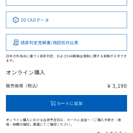
中国 RoHS表
※1 ※2
3D CADデータ
Pb
Hg
Cd
Cr(VI)
該非判定見解書/項目別対比表
X
O
O
O
日本の外為法に基づく該非判定、およびEAR再輸出規制に関する見解が入手でき
ます。
"対応済み"や非含有の記載がされた商品であっても、流通
在庫等で未対応品が混在する可能性があります。
オンライン購入
非含有品が必要な際は、弊社営業部門もしくは販売店へお
問い合わせください。
¥ 3,190
販売価格（税込）
この製品のRoHS/REACH対応状況ページへ
カートに追加
オンライン購入における出荷予定日は、カートに追加～「ご購入手続き：価
格・納期の確認」画面にてご確認ください。