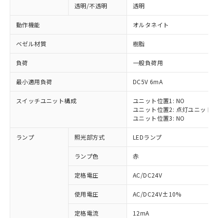
透明/不透明
透明
動作機能
オルタネイト
ベゼル材質
樹脂
負荷
一般負荷用
最小適用負荷
DC5V 6mA
スイッチユニット構成
ユニット位置1: NO
ユニット位置2: 点灯ユニット
ユニット位置3: NO
ランプ
照光部方式
LEDランプ
ランプ色
赤
定格電圧
AC/DC24V
※1 対応状況
使用電圧
AC/DC24V±10%
定格電流
12mA
対応済み：EU RoHS指令（10物質）の