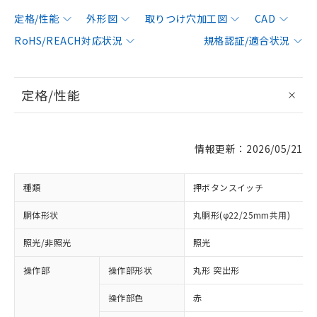
定格/性能
外形図
取りつけ穴加工図
CAD
RoHS/REACH対応状況
規格認証/適合状況
定格/性能
情報更新：2026/05/21
種類
押ボタンスイッチ
胴体形状
丸胴形(φ22/25mm共用)
照光/非照光
照光
操作部
操作部形状
丸形 突出形
操作部色
赤