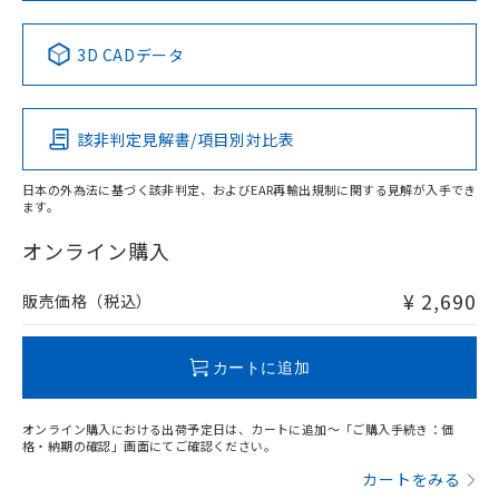
中国 RoHS表
※1 ※2
3D CADデータ
Pb
Hg
Cd
Cr(VI)
該非判定見解書/項目別対比表
X
O
O
O
日本の外為法に基づく該非判定、およびEAR再輸出規制に関する見解が入手でき
ます。
"対応済み"や非含有の記載がされた商品であっても、流通
在庫等で未対応品が混在する可能性があります。
オンライン購入
非含有品が必要な際は、弊社営業部門もしくは販売店へお
問い合わせください。
¥ 2,690
販売価格（税込）
この製品のRoHS/REACH対応状況ページへ
カートに追加
オンライン購入における出荷予定日は、カートに追加～「ご購入手続き：価
格・納期の確認」画面にてご確認ください。
カートをみる