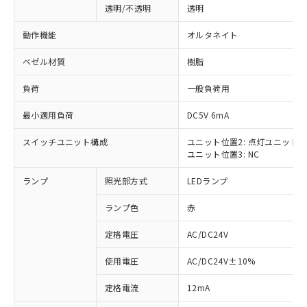
透明/不透明
透明
動作機能
オルタネイト
ベゼル材質
樹脂
負荷
一般負荷用
最小適用負荷
DC5V 6mA
スイッチユニット構成
ユニット位置2: 点灯ユニット
ユニット位置3: NC
ランプ
照光部方式
LEDランプ
ランプ色
赤
定格電圧
AC/DC24V
使用電圧
AC/DC24V±10%
※1 対応状況
定格電流
12mA
対応済み：EU RoHS指令（10物質）の