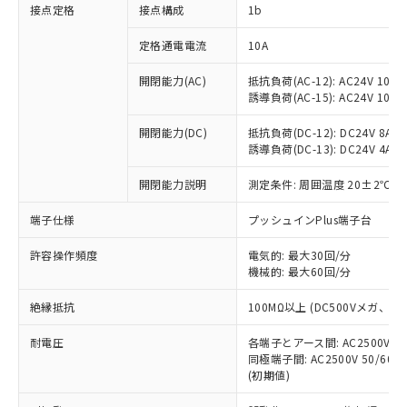
非含有に対応した製品が提供可能な商品で
接点定格
接点構成
1b
す。
対応予定：EU RoHS指令（10物質）の非含
定格通電電流
10A
ご利用条件
有に対応した製品に切り替える予定のある
商品です。
開閉能力(AC)
抵抗負荷(AC-12): AC24V 10A/A
誘導負荷(AC-15): AC24V 10A/AC
対応予定なし：EU RoHS指令（10物質）の
以下の条件をお読みいただき、同意のうえ
非含有に非対応の商品で、対応品を出す予
ご利用ください。
開閉能力(DC)
抵抗負荷(DC-12): DC24V 8A/DC
定はありません。
誘導負荷(DC-13): DC24V 4A/DC
調査・確認中：EU RoHS指令（10物質）の
本サービスは、当社制御機器事業取扱
※1 中国RoHS○×表
非含有の対応状況を調査中または確認中の
商品の当社在庫状況および標準価格
開閉能力説明
測定条件: 周囲温度 20±2℃、
商品です。
(税抜)を提供させていただくもので
「○」：最大均質材料含有率が中国RoHSの
非該当品：ライセンス料など無形物で、有
端子仕様
プッシュインPlus端子台
す。
基準値以下であることを示します。
害物質有無と関係のない商品です。
当社制御機器事業取扱商品の中には、
「×」：最大均質材料含有率が中国RoHSの
仕入先様の事情により、非含有部品として
許容操作頻度
電気的: 最大30回/分
本サービスの対象外となる商品もある
基準値を超えていることを示します。
いたものが、含有品と判明した場合などや
機械的: 最大60回/分
当社は、これら貴社製品のうち、外国
ことをご了承ください。
「－」：未確認です。当社販売部門へお問
むを得ず変更することがあります。
為替および外国貿易法に定める商品
在庫状況および標準価格照会結果は、
い合わせください。
絶縁抵抗
100MΩ以上 (DC500Vメガ、
（以下｢規制貨物等」という）を輸出
記載している更新日時点での社内デー
*EU RoHS指令（10物質）：
または国外への提供する場合は、日本
記
タに基づき作成されるものであり、閲
説明
耐電圧
鉛(Pb) 1000ppm以下、 水銀(Hg) 1000ppm以下、 カド
各端子とアース間: AC2500V 50/
*中国RoHS10物質の基準値 (GB/T26572)：
国政府の輸出許可(または役務取引許
号
覧された時点での実際の在庫および標
ミウム(Cd) 100ppm以下、
Pb(鉛) :1000ppm、 Hg(水銀) : 1000ppm、 Cd(カドミウ
同極端子間: AC2500V 50/60
可)を取得するなどの必要な手続きを
六価クロム(Cr(Ⅵ)) 1000ppm以下、ポリ臭化ビフェニル
ム) : 100ppm、
準価格とは異なる場合があることをご
(初期値)
類(PBB) 1000ppm以下、ポリ臭化ジフェニルエーテル類
Cr(Ⅵ)(六価クロム) : 1000ppm、 PBBs(ポリ臭化ビフェ
とります。
了承ください。
(PBDE) 1000ppm以下、フタル酸ビス(2-エチルヘキシ
○
一定数以上の在庫あり
ニル類) : 1000ppm、 PBDEs(ポリ臭化ジフェニルエーテ