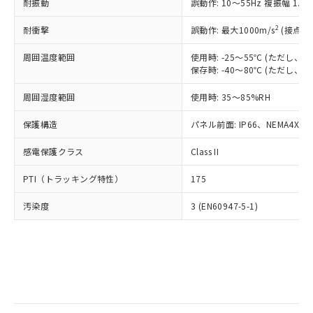
当社は規制貨物を破棄する場合は、完
耐振動
ル) (DEHP)(別名：DOP) 1000ppm以下、フタル酸ブチ
誤動作: 10～55Hz 複振幅 1.
正式な納期状況および標準価格はお客
ル類) : 1000ppm、
ルベンジル（BBP） 1000ppm以下、フタル酸ジブチル
全に破砕するなど、違法に輸出されな
DBP(フタル酸ジブチル) : 1000ppm、 DIBP(フタル酸ジ
様のお取引先、またはお客様担当のオ
（DBP） 1000ppm以下、フタル酸ジイソブチル
イソブチル) : 1000ppm、 BBP(フタル酸ブチルベンジ
△
一定数には満たないが在庫あり
いよう必要な手段を講じます。
2
耐衝撃
誤動作: 最大1000m/s
(接点開
ムロン制御機器販売店・当社販売員に
(DIBP) 1000ppm以下
ル) : 1000ppm、
当社は貴社製品を、核兵器、ミサイ
但し、RoHS指令で産業用監視および制御機器に対する
DEHP(フタル酸ビス(2-エチルヘキシル)) : 1000ppm
ご相談ください。
適用除外項目は除く。
周囲温度範囲
使用時: -25～55℃ (ただし
ル、化学兵器、生物兵器またはその他
－
在庫なし(最新の在庫状況につ
オムロン制御機器販売店や当社販売拠
フタル酸エステル類の４物質については閾値を超える意
保存時: -40～80℃ (ただし
武器並びにこれらの製造装置等に一切
いては、お客様のお取引先、ま
図的な使用がないことを確認しています。
点は「
販売ネットワーク
」をご確認
※2 環境保護使用期限
使用いたしません。
たはお客様担当のオムロン制御
ください。
周囲湿度範囲
使用時: 35～85%RH
当社は、貴社製品を第三者に販売する
機器販売店・当社販売員にご確
在庫状況および標準価格結果を当社の
※2 対応予定月
「ｅ」：有害物質（10物質）のすべてが基
場合は、上記1、2および3の内容を当
認ください)
事前の承諾なく第三者に漏洩または開
保護構造
パネル前面: IP66、NEMA4X, N
準値以下であることを示します。
該第三者に通知します。また当社は、
示しないようお願いします。
部品在庫の切り替え状況などにより、予定
「10」：通常の使用状況下において有害物
販売先および販売に係わる関係者が違
マイパーツ機能（部品リスト作成サー
感電保護クラス
Class II
空
受注生産機種、また在庫状況の
月が前後することがあります。
質が外部に漏えいし、環境に深刻な影響を
法に輸出するおそれがある場合は、取
ビス）をご利用いただくには、I-Web
白
情報を公開していない機種
及ぼさない年数を意味します。
り引きをいたしません。
PTI（トラッキング特性）
175
メンバーズにご登録されている必要が
「－」：未確認です。当社販売部門へお問
あります。
い合わせください。
汚染度
3 (EN60947-5-1)
お客様が当ウェブサイト上で当社にご
※3 非含有証明書ダウンロード
登録された部品リストについて、当社
および当社の共同利用者が、当社の製
下記の非含有証明書をダウンロードするこ
品・サービスに関するお客様との取
とができます。
合意する
キャンセル
引・商談に必要な範囲で利用すること
をご了承ください。
EU RoHS指令（10物質）の非含有証明書
※当社の共同利用者とは、
"個人情報
51物質の非含有証明書（当社基準）