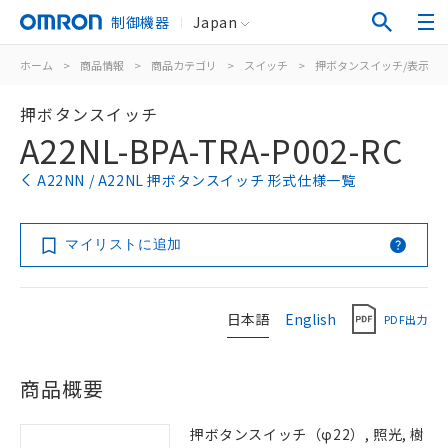
制御機器
Japan
ホーム
>
商品情報
>
商品カテゴリ
>
スイッチ
>
押ボタンスイッチ/表示灯
押ボタンスイッチ
A22NL-BPA-TRA-P002-RC
A22NN / A22NL 押ボタンスイッチ 形式仕様一覧
マイリストに追加
日本語
English
PDF出力
商品概要
押ボタンスイッチ（φ22）, 照光, 樹