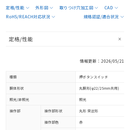
定格/性能
外形図
取りつけ穴加工図
CAD
RoHS/REACH対応状況
規格認証/適合状況
定格/性能
情報更新：2026/05/21
種類
押ボタンスイッチ
胴体形状
丸胴形(φ22/25mm共用)
照光/非照光
照光
操作部
操作部形状
丸形 突出形
操作部色
赤