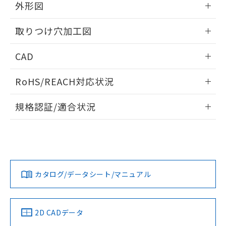
の共同利用に関して"
の「1.共同利
外形図
※本証明書は発行日時点で非含有を証明す
用者の範囲」に記載されている法人を
るもので、過去に遡って非含有を証明する
指します。
情報更新：2026/05/21
ものではありません。
取りつけ穴加工図
また、RoHS指令のフタル酸エステル類４
物質の対応では、対応完了までの期間は出
情報更新：2026/05/21
CAD
荷製品に未対応品が混在することから備考
欄に対応日を記載しておりました。
ログイン/会員登録いただくと、CADデータをダウンロー
RoHS/REACH対応状況
既に当社にて対応品への在庫切替を完了
ドすることができます。
していることから、特段のことがない限
情報更新：2026/7/29
り、2022年1月12日より割愛しておりま
規格認証/適合状況
す。
ログイン/会員登録
EU RoHS
注意事項・凡例
A22NL-BPA-TRA-P002-RCについての規格認証/適合状況に
ついては、「カスタマーサポートセンタ お客様相談室」また
は貴社担当オムロン営業員または販売店にお問い合わせくだ
対応状況
対応予定月
※1
※2
さい。
ダウンロードデータをご利用いただく前に、以下を必ずお読
みください。
カタログ/データシート/マニュアル
対応済み
ソフトウェアの使用条件
お問い合わせ
中国 RoHS
注意事項・凡例
2D CADデータ