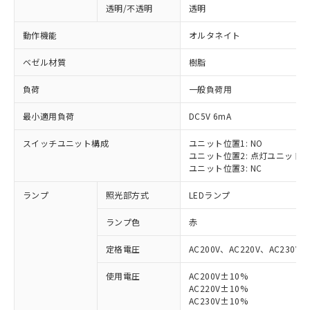
透明/不透明
透明
動作機能
オルタネイト
ベゼル材質
樹脂
負荷
一般負荷用
最小適用負荷
DC5V 6mA
スイッチユニット構成
ユニット位置1: NO
ユニット位置2: 点灯ユニット
ユニット位置3: NC
ランプ
照光部方式
LEDランプ
ランプ色
赤
定格電圧
AC200V、AC220V、AC230V、
使用電圧
AC200V±10%
AC220V±10%
AC230V±10%