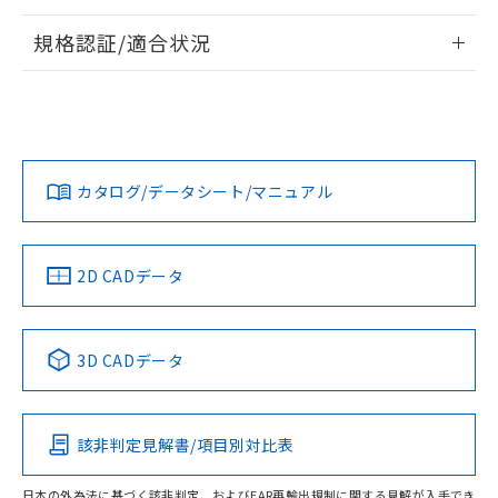
情報更新：2026/7/29
規格認証/適合状況
ログイン/会員登録
EU RoHS
注意事項・凡例
UL認証
CSA認証
CEマーキング
Yes
Yes
Yes
対応状況
対応予定月
※1
※2
ダウンロードデータをご利用いただく前に、以下を必ずお読
みください。
カタログ/データシート/マニュアル
対応済み
ソフトウェアの使用条件
LR型式承認
DNV型式承認
BV型式承認
KR型式承
（イギリス
（ノルウェー
（フランス
（韓国
船舶規格）
船舶規格）
船舶規格）
船舶規格
中国 RoHS
注意事項・凡例
2D CADデータ
No
No
No
No
中国 RoHS表
※1 ※2
3D CADデータ
この製品の規格認証/適合状況ページへ
Pb
Hg
Cd
Cr(VI)
その他の認証はこちらのページからご検索ください
該非判定見解書/項目別対比表
O
O
O
O
日本の外為法に基づく該非判定、およびEAR再輸出規制に関する見解が入手でき