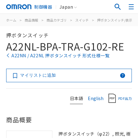
制御機器
Japan
ホーム
>
商品情報
>
商品カテゴリ
>
スイッチ
>
押ボタンスイッチ/表示灯
押ボタンスイッチ
A22NL-BPA-TRA-G102-RE
A22NN / A22NL 押ボタンスイッチ 形式仕様一覧
マイリストに追加
日本語
English
PDF出力
商品概要
押ボタンスイッチ（φ22）, 照光, 樹