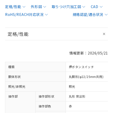
定格/性能
外形図
取りつけ穴加工図
CAD
RoHS/REACH対応状況
規格認証/適合状況
定格/性能
情報更新：2026/05/21
種類
押ボタンスイッチ
胴体形状
丸胴形(φ22/25mm共用)
照光/非照光
照光
操作部
操作部形状
丸形 突出形
操作部色
赤