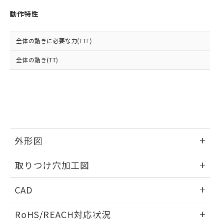
※3 非含有証明書ダウンロード
登録された部品リストについて、当社
動作特性
および当社の共同利用者が、当社の製
下記の非含有証明書をダウンロードするこ
品・サービスに関するお客様との取
とができます。
合意する
キャンセル
引・商談に必要な範囲で利用すること
全体の動きに必要な力(TTF)
をご了承ください。
EU RoHS指令（10物質）の非含有証明書
※当社の共同利用者とは、
"個人情報
全体の動き(TT)
51物質の非含有証明書（当社基準）
の共同利用に関して"
の「1.共同利
※本証明書は発行日時点で非含有を証明す
用者の範囲」に記載されている法人を
るもので、過去に遡って非含有を証明する
指します。
ものではありません。
また、RoHS指令のフタル酸エステル類４
物質の対応では、対応完了までの期間は出
荷製品に未対応品が混在することから備考
欄に対応日を記載しておりました。
外形図
既に当社にて対応品への在庫切替を完了
していることから、特段のことがない限
情報更新：2026/05/21
取りつけ穴加工図
り、2022年1月12日より割愛しておりま
す。
情報更新：2026/05/21
CAD
ログイン/会員登録いただくと、CADデータをダウンロー
RoHS/REACH対応状況
ドすることができます。