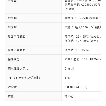
耐電圧
各端子とアース間: AC2500V 50/
「－」：未確認です。当社販売部門へお問
むを得ず変更することがあります。
為替および外国貿易法に定める商品
在庫状況および標準価格照会結果は、
同極端子間: AC2500V 50/60
い合わせください。
（以下｢規制貨物等」という）を輸出
(初期値)
記載している更新日時点での社内デー
*EU RoHS指令（10物質）：
または国外への提供する場合は、日本
記
タに基づき作成されるものであり、閲
説明
鉛(Pb) 1000ppm以下、 水銀(Hg) 1000ppm以下、 カド
*中国RoHS10物質の基準値 (GB/T26572)：
国政府の輸出許可(または役務取引許
耐振動
誤動作: 10～55Hz 複振幅 1.
号
覧された時点での実際の在庫および標
ミウム(Cd) 100ppm以下、
Pb(鉛) :1000ppm、 Hg(水銀) : 1000ppm、 Cd(カドミウ
可)を取得するなどの必要な手続きを
六価クロム(Cr(Ⅵ)) 1000ppm以下、ポリ臭化ビフェニル
ム) : 100ppm、
準価格とは異なる場合があることをご
類(PBB) 1000ppm以下、ポリ臭化ジフェニルエーテル類
2
Cr(Ⅵ)(六価クロム) : 1000ppm、 PBBs(ポリ臭化ビフェ
耐衝撃
誤動作: 最大1000m/s
(接点開
とります。
了承ください。
(PBDE) 1000ppm以下、フタル酸ビス(2-エチルヘキシ
○
一定数以上の在庫あり
ニル類) : 1000ppm、 PBDEs(ポリ臭化ジフェニルエーテ
当社は規制貨物を破棄する場合は、完
ル) (DEHP)(別名：DOP) 1000ppm以下、フタル酸ブチ
正式な納期状況および標準価格はお客
ル類) : 1000ppm、
周囲温度範囲
使用時: -25～55℃ (ただし
ルベンジル（BBP） 1000ppm以下、フタル酸ジブチル
全に破砕するなど、違法に輸出されな
DBP(フタル酸ジブチル) : 1000ppm、 DIBP(フタル酸ジ
様のお取引先、またはお客様担当のオ
（DBP） 1000ppm以下、フタル酸ジイソブチル
保存時: -40～80℃ (ただし
イソブチル) : 1000ppm、 BBP(フタル酸ブチルベンジ
△
一定数には満たないが在庫あり
いよう必要な手段を講じます。
ムロン制御機器販売店・当社販売員に
(DIBP) 1000ppm以下
ル) : 1000ppm、
当社は貴社製品を、核兵器、ミサイ
但し、RoHS指令で産業用監視および制御機器に対する
DEHP(フタル酸ビス(2-エチルヘキシル)) : 1000ppm
ご相談ください。
周囲湿度範囲
使用時: 35～85%RH
適用除外項目は除く。
ル、化学兵器、生物兵器またはその他
－
在庫なし(最新の在庫状況につ
オムロン制御機器販売店や当社販売拠
フタル酸エステル類の４物質については閾値を超える意
武器並びにこれらの製造装置等に一切
いては、お客様のお取引先、ま
図的な使用がないことを確認しています。
点は「
販売ネットワーク
」をご確認
保護構造
パネル前面: IP66、NEMA4X, N
※2 環境保護使用期限
使用いたしません。
たはお客様担当のオムロン制御
ください。
当社は、貴社製品を第三者に販売する
機器販売店・当社販売員にご確
感電保護クラス
Class II
在庫状況および標準価格結果を当社の
※2 対応予定月
「ｅ」：有害物質（10物質）のすべてが基
場合は、上記1、2および3の内容を当
認ください)
事前の承諾なく第三者に漏洩または開
準値以下であることを示します。
該第三者に通知します。また当社は、
PTI（トラッキング特性）
175
示しないようお願いします。
部品在庫の切り替え状況などにより、予定
「10」：通常の使用状況下において有害物
販売先および販売に係わる関係者が違
マイパーツ機能（部品リスト作成サー
空
受注生産機種、また在庫状況の
月が前後することがあります。
質が外部に漏えいし、環境に深刻な影響を
汚染度
3 (EN60947-5-1)
法に輸出するおそれがある場合は、取
ビス）をご利用いただくには、I-Web
白
情報を公開していない機種
及ぼさない年数を意味します。
り引きをいたしません。
メンバーズにご登録されている必要が
質量
約65g
「－」：未確認です。当社販売部門へお問
あります。
い合わせください。
お客様が当ウェブサイト上で当社にご