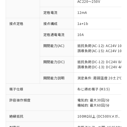
AC220～250V
定格電流
12mA
※1 対応状況
接点定格
接点構成
1a+1b
対応済み：EU RoHS指令（10物質）の
定格通電電流
10A
非含有に対応した製品が提供可能な商品で
開閉能力(AC)
抵抗負荷(AC-12): AC24V 10A/A
す。
誘導負荷(AC-15): AC24V 10A/AC
対応予定：EU RoHS指令（10物質）の非含
ご利用条件
有に対応した製品に切り替える予定のある
開閉能力(DC)
抵抗負荷(DC-12): DC24V 8A/DC
商品です。
誘導負荷(DC-13): DC24V 4A/DC
対応予定なし：EU RoHS指令（10物質）の
以下の条件をお読みいただき、同意のうえ
非含有に非対応の商品で、対応品を出す予
開閉能力説明
測定条件: 周囲温度 20±2℃、
ご利用ください。
定はありません。
調査・確認中：EU RoHS指令（10物質）の
端子仕様
ねじ締め端子 (M3.5)
本サービスは、当社制御機器事業取扱
※1 中国RoHS○×表
非含有の対応状況を調査中または確認中の
商品の当社在庫状況および標準価格
商品です。
許容操作頻度
電気的: 最大30回/分
(税抜)を提供させていただくもので
「○」：最大均質材料含有率が中国RoHSの
機械的: 最大60回/分
非該当品：ライセンス料など無形物で、有
す。
基準値以下であることを示します。
害物質有無と関係のない商品です。
当社制御機器事業取扱商品の中には、
絶縁抵抗
100MΩ以上 (DC500Vメガ、
「×」：最大均質材料含有率が中国RoHSの
仕入先様の事情により、非含有部品として
本サービスの対象外となる商品もある
基準値を超えていることを示します。
いたものが、含有品と判明した場合などや
当社は、これら貴社製品のうち、外国
ことをご了承ください。