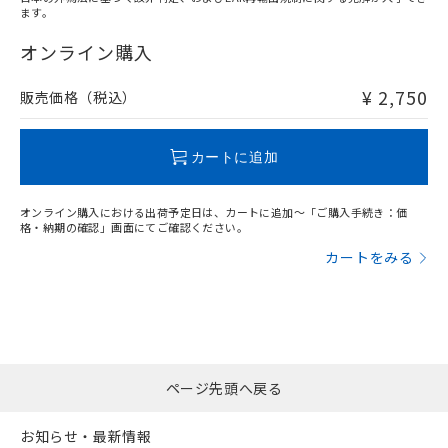
ます。
"対応済み"や非含有の記載がされた商品であっても、流通
在庫等で未対応品が混在する可能性があります。
オンライン購入
非含有品が必要な際は、弊社営業部門もしくは販売店へお
問い合わせください。
¥ 2,750
販売価格（税込）
この製品のRoHS/REACH対応状況ページへ
カートに追加
オンライン購入における出荷予定日は、カートに追加～「ご購入手続き：価
格・納期の確認」画面にてご確認ください。
カートをみる
ページ先頭へ戻る
お知らせ・最新情報