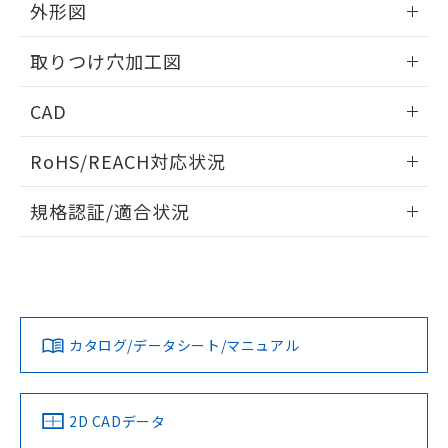
の共同利用に関して"
の「1.共同利
外形図
※本証明書は発行日時点で非含有を証明す
用者の範囲」に記載されている法人を
るもので、過去に遡って非含有を証明する
指します。
情報更新：2026/05/21
ものではありません。
取りつけ穴加工図
また、RoHS指令のフタル酸エステル類４
物質の対応では、対応完了までの期間は出
情報更新：2026/05/21
CAD
荷製品に未対応品が混在することから備考
欄に対応日を記載しておりました。
ログイン/会員登録いただくと、CADデータをダウンロー
RoHS/REACH対応状況
既に当社にて対応品への在庫切替を完了
ドすることができます。
していることから、特段のことがない限
情報更新：2026/7/29
り、2022年1月12日より割愛しておりま
規格認証/適合状況
す。
ログイン/会員登録
EU RoHS
注意事項・凡例
UL認証
CSA認証
CEマーキング
Yes
Yes
Yes
対応状況
対応予定月
※1
※2
ダウンロードデータをご利用いただく前に、以下を必ずお読
みください。
カタログ/データシート/マニュアル
対応済み
ソフトウェアの使用条件
LR型式承認
DNV型式承認
BV型式承認
KR型式承
（イギリス
（ノルウェー
（フランス
（韓国
船舶規格）
船舶規格）
船舶規格）
船舶規格
中国 RoHS
注意事項・凡例
2D CADデータ