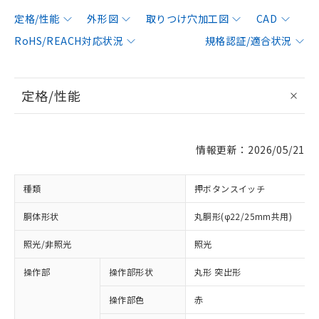
定格/性能
外形図
取りつけ穴加工図
CAD
RoHS/REACH対応状況
規格認証/適合状況
定格/性能
情報更新：2026/05/21
種類
押ボタンスイッチ
胴体形状
丸胴形(φ22/25mm共用)
照光/非照光
照光
操作部
操作部形状
丸形 突出形
操作部色
赤