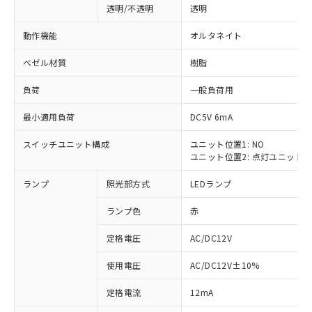
透明/不透明
透明
動作機能
オルタネイト
ベゼル材質
樹脂
負荷
一般負荷用
最小適用負荷
DC5V 6mA
スイッチユニット構成
ユニット位置1: NO
ユニット位置2: 点灯ユニット
ランプ
照光部方式
LEDランプ
ランプ色
赤
定格電圧
AC/DC12V
使用電圧
AC/DC12V±10%
※1 対応状況
定格電流
12mA
対応済み：EU RoHS指令（10物質）の