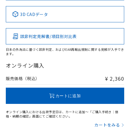
No
No
No
No
中国 RoHS表
※1 ※2
3D CADデータ
この製品の規格認証/適合状況ページへ
Pb
Hg
Cd
Cr(VI)
その他の認証はこちらのページからご検索ください
該非判定見解書/項目別対比表
X
O
O
O
日本の外為法に基づく該非判定、およびEAR再輸出規制に関する見解が入手でき
ます。
"対応済み"や非含有の記載がされた商品であっても、流通
在庫等で未対応品が混在する可能性があります。
オンライン購入
非含有品が必要な際は、弊社営業部門もしくは販売店へお
問い合わせください。
¥ 2,360
販売価格（税込）
この製品のRoHS/REACH対応状況ページへ
カートに追加
オンライン購入における出荷予定日は、カートに追加～「ご購入手続き：価
格・納期の確認」画面にてご確認ください。
カートをみる