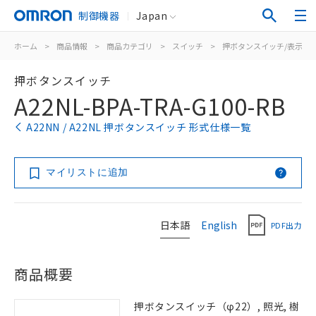
制御機器
Japan
ホーム
>
商品情報
>
商品カテゴリ
>
スイッチ
>
押ボタンスイッチ/表示灯
押ボタンスイッチ
A22NL-BPA-TRA-G100-RB
A22NN / A22NL 押ボタンスイッチ 形式仕様一覧
マイリストに追加
日本語
English
PDF出力
商品概要
押ボタンスイッチ（φ22）, 照光, 樹