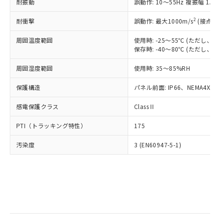
当社は規制貨物を破棄する場合は、完
耐振動
ル) (DEHP)(別名：DOP) 1000ppm以下、フタル酸ブチ
誤動作: 10～55Hz 複振幅 1.
正式な納期状況および標準価格はお客
ル類) : 1000ppm、
ルベンジル（BBP） 1000ppm以下、フタル酸ジブチル
全に破砕するなど、違法に輸出されな
DBP(フタル酸ジブチル) : 1000ppm、 DIBP(フタル酸ジ
様のお取引先、またはお客様担当のオ
（DBP） 1000ppm以下、フタル酸ジイソブチル
イソブチル) : 1000ppm、 BBP(フタル酸ブチルベンジ
△
一定数には満たないが在庫あり
いよう必要な手段を講じます。
2
耐衝撃
誤動作: 最大1000m/s
(接点開
ムロン制御機器販売店・当社販売員に
(DIBP) 1000ppm以下
ル) : 1000ppm、
当社は貴社製品を、核兵器、ミサイ
但し、RoHS指令で産業用監視および制御機器に対する
DEHP(フタル酸ビス(2-エチルヘキシル)) : 1000ppm
ご相談ください。
適用除外項目は除く。
周囲温度範囲
使用時: -25～55℃ (ただし
ル、化学兵器、生物兵器またはその他
－
在庫なし(最新の在庫状況につ
オムロン制御機器販売店や当社販売拠
フタル酸エステル類の４物質については閾値を超える意
保存時: -40～80℃ (ただし
武器並びにこれらの製造装置等に一切
いては、お客様のお取引先、ま
図的な使用がないことを確認しています。
点は「
販売ネットワーク
」をご確認
※2 環境保護使用期限
使用いたしません。
たはお客様担当のオムロン制御
ください。
周囲湿度範囲
使用時: 35～85%RH
当社は、貴社製品を第三者に販売する
機器販売店・当社販売員にご確
在庫状況および標準価格結果を当社の
※2 対応予定月
「ｅ」：有害物質（10物質）のすべてが基
場合は、上記1、2および3の内容を当
認ください)
事前の承諾なく第三者に漏洩または開
保護構造
パネル前面: IP66、NEMA4X, N
準値以下であることを示します。
該第三者に通知します。また当社は、
示しないようお願いします。
部品在庫の切り替え状況などにより、予定
「10」：通常の使用状況下において有害物
販売先および販売に係わる関係者が違
マイパーツ機能（部品リスト作成サー
感電保護クラス
Class II
空
受注生産機種、また在庫状況の
月が前後することがあります。
質が外部に漏えいし、環境に深刻な影響を
法に輸出するおそれがある場合は、取
ビス）をご利用いただくには、I-Web
白
情報を公開していない機種
及ぼさない年数を意味します。
り引きをいたしません。
PTI（トラッキング特性）
175
メンバーズにご登録されている必要が
「－」：未確認です。当社販売部門へお問
あります。
い合わせください。
汚染度
3 (EN60947-5-1)
お客様が当ウェブサイト上で当社にご
※3 非含有証明書ダウンロード
登録された部品リストについて、当社
および当社の共同利用者が、当社の製
下記の非含有証明書をダウンロードするこ
品・サービスに関するお客様との取
とができます。
合意する
キャンセル
引・商談に必要な範囲で利用すること
をご了承ください。
EU RoHS指令（10物質）の非含有証明書
※当社の共同利用者とは、
"個人情報
51物質の非含有証明書（当社基準）