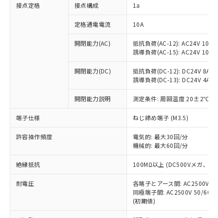
非含有に対応した製品が提供可能な商品で
接点定格
接点構成
1a
す。
対応予定：EU RoHS指令（10物質）の非含
定格通電電流
10A
ご利用条件
有に対応した製品に切り替える予定のある
商品です。
開閉能力(AC)
抵抗負荷(AC-12): AC24V 10A/A
誘導負荷(AC-15): AC24V 10A/AC
対応予定なし：EU RoHS指令（10物質）の
以下の条件をお読みいただき、同意のうえ
非含有に非対応の商品で、対応品を出す予
ご利用ください。
開閉能力(DC)
抵抗負荷(DC-12): DC24V 8A/DC
定はありません。
誘導負荷(DC-13): DC24V 4A/DC
調査・確認中：EU RoHS指令（10物質）の
本サービスは、当社制御機器事業取扱
※1 中国RoHS○×表
非含有の対応状況を調査中または確認中の
商品の当社在庫状況および標準価格
開閉能力説明
測定条件: 周囲温度 20±2℃、
商品です。
(税抜)を提供させていただくもので
「○」：最大均質材料含有率が中国RoHSの
非該当品：ライセンス料など無形物で、有
端子仕様
ねじ締め端子 (M3.5)
す。
基準値以下であることを示します。
害物質有無と関係のない商品です。
当社制御機器事業取扱商品の中には、
「×」：最大均質材料含有率が中国RoHSの
仕入先様の事情により、非含有部品として
許容操作頻度
電気的: 最大30回/分
本サービスの対象外となる商品もある
基準値を超えていることを示します。
いたものが、含有品と判明した場合などや
機械的: 最大60回/分
当社は、これら貴社製品のうち、外国
ことをご了承ください。
「－」：未確認です。当社販売部門へお問
むを得ず変更することがあります。
為替および外国貿易法に定める商品
在庫状況および標準価格照会結果は、
い合わせください。
絶縁抵抗
100MΩ以上 (DC500Vメガ、
（以下｢規制貨物等」という）を輸出
記載している更新日時点での社内デー
*EU RoHS指令（10物質）：
または国外への提供する場合は、日本
記
タに基づき作成されるものであり、閲
説明
耐電圧
鉛(Pb) 1000ppm以下、 水銀(Hg) 1000ppm以下、 カド
各端子とアース間: AC2500V 50/
*中国RoHS10物質の基準値 (GB/T26572)：
国政府の輸出許可(または役務取引許
号
覧された時点での実際の在庫および標
ミウム(Cd) 100ppm以下、
Pb(鉛) :1000ppm、 Hg(水銀) : 1000ppm、 Cd(カドミウ
同極端子間: AC2500V 50/60
可)を取得するなどの必要な手続きを
六価クロム(Cr(Ⅵ)) 1000ppm以下、ポリ臭化ビフェニル
ム) : 100ppm、
準価格とは異なる場合があることをご
(初期値)
類(PBB) 1000ppm以下、ポリ臭化ジフェニルエーテル類
Cr(Ⅵ)(六価クロム) : 1000ppm、 PBBs(ポリ臭化ビフェ
とります。
了承ください。
(PBDE) 1000ppm以下、フタル酸ビス(2-エチルヘキシ
○
一定数以上の在庫あり
ニル類) : 1000ppm、 PBDEs(ポリ臭化ジフェニルエーテ