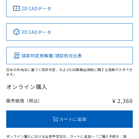
船舶規格）
船舶規格）
船舶規格）
船舶規格
中国 RoHS
注意事項・凡例
2D CADデータ
No
No
No
No
中国 RoHS表
※1 ※2
3D CADデータ
この製品の規格認証/適合状況ページへ
Pb
Hg
Cd
Cr(VI)
その他の認証はこちらのページからご検索ください
該非判定見解書/項目別対比表
O
O
O
O
日本の外為法に基づく該非判定、およびEAR再輸出規制に関する見解が入手でき
ます。
"対応済み"や非含有の記載がされた商品であっても、流通
在庫等で未対応品が混在する可能性があります。
オンライン購入
非含有品が必要な際は、弊社営業部門もしくは販売店へお
問い合わせください。
¥ 2,360
販売価格（税込）
この製品のRoHS/REACH対応状況ページへ
カートに追加
オンライン購入における出荷予定日は、カートに追加～「ご購入手続き：価