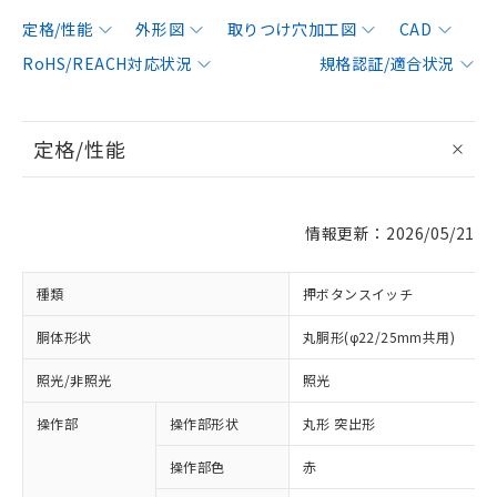
定格/性能
外形図
取りつけ穴加工図
CAD
RoHS/REACH対応状況
規格認証/適合状況
定格/性能
情報更新：2026/05/21
種類
押ボタンスイッチ
胴体形状
丸胴形(φ22/25mm共用)
照光/非照光
照光
操作部
操作部形状
丸形 突出形
操作部色
赤