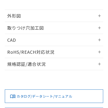
※当社の共同利用者とは、
"個人情報
51物質の非含有証明書（当社基準）
の共同利用に関して"
の「1.共同利
※本証明書は発行日時点で非含有を証明す
用者の範囲」に記載されている法人を
るもので、過去に遡って非含有を証明する
外形図
指します。
ものではありません。
情報更新：2026/05/21
また、RoHS指令のフタル酸エステル類４
取りつけ穴加工図
物質の対応では、対応完了までの期間は出
荷製品に未対応品が混在することから備考
情報更新：2026/05/21
CAD
欄に対応日を記載しておりました。
既に当社にて対応品への在庫切替を完了
ログイン/会員登録いただくと、CADデータをダウンロー
していることから、特段のことがない限
RoHS/REACH対応状況
ドすることができます。
り、2022年1月12日より割愛しておりま
す。
情報更新：2026/7/29
規格認証/適合状況
ログイン/会員登録
EU RoHS
注意事項・凡例
UL認証
CSA認証
CEマーキング
Yes
Yes
Yes
対応状況
対応予定月
※1
※2
ダウンロードデータをご利用いただく前に、以下を必ずお読
みください。
カタログ/データシート/マニュアル
対応済み
ソフトウェアの使用条件
LR型式承認
DNV型式承認
BV型式承認
KR型式承
（イギリス
（ノルウェー
（フランス
（韓国