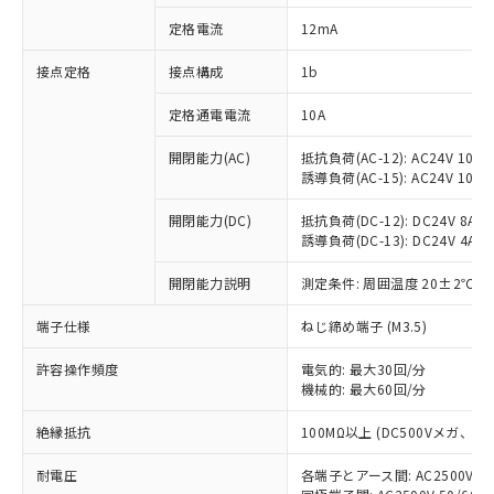
対応済み：EU RoHS指令（10物質）の
定格電流
12mA
非含有に対応した製品が提供可能な商品で
す。
接点定格
接点構成
1b
対応予定：EU RoHS指令（10物質）の非含
ご利用条件
有に対応した製品に切り替える予定のある
定格通電電流
10A
商品です。
対応予定なし：EU RoHS指令（10物質）の
開閉能力(AC)
抵抗負荷(AC-12): AC24V 10A/A
以下の条件をお読みいただき、同意のうえ
非含有に非対応の商品で、対応品を出す予
誘導負荷(AC-15): AC24V 10A/AC
ご利用ください。
定はありません。
調査・確認中：EU RoHS指令（10物質）の
開閉能力(DC)
抵抗負荷(DC-12): DC24V 8A/DC
本サービスは、当社制御機器事業取扱
※1 中国RoHS○×表
誘導負荷(DC-13): DC24V 4A/DC
非含有の対応状況を調査中または確認中の
商品の当社在庫状況および標準価格
商品です。
(税抜)を提供させていただくもので
開閉能力説明
測定条件: 周囲温度 20±2℃、
「○」：最大均質材料含有率が中国RoHSの
非該当品：ライセンス料など無形物で、有
す。
基準値以下であることを示します。
害物質有無と関係のない商品です。
当社制御機器事業取扱商品の中には、
端子仕様
ねじ締め端子 (M3.5)
「×」：最大均質材料含有率が中国RoHSの
仕入先様の事情により、非含有部品として
本サービスの対象外となる商品もある
基準値を超えていることを示します。
いたものが、含有品と判明した場合などや
当社は、これら貴社製品のうち、外国
ことをご了承ください。
許容操作頻度
電気的: 最大30回/分
「－」：未確認です。当社販売部門へお問
むを得ず変更することがあります。
為替および外国貿易法に定める商品
機械的: 最大60回/分
在庫状況および標準価格照会結果は、
い合わせください。
（以下｢規制貨物等」という）を輸出
記載している更新日時点での社内デー
*EU RoHS指令（10物質）：
または国外への提供する場合は、日本
絶縁抵抗
100MΩ以上 (DC500Vメガ、
記
タに基づき作成されるものであり、閲
説明
鉛(Pb) 1000ppm以下、 水銀(Hg) 1000ppm以下、 カド
*中国RoHS10物質の基準値 (GB/T26572)：
国政府の輸出許可(または役務取引許
号
覧された時点での実際の在庫および標
ミウム(Cd) 100ppm以下、
Pb(鉛) :1000ppm、 Hg(水銀) : 1000ppm、 Cd(カドミウ
耐電圧
各端子とアース間: AC2500V 50/
可)を取得するなどの必要な手続きを
六価クロム(Cr(Ⅵ)) 1000ppm以下、ポリ臭化ビフェニル
ム) : 100ppm、
準価格とは異なる場合があることをご