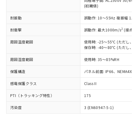
類(PBB) 1000ppm以下、ポリ臭化ジフェニルエーテル類
同極端子間: AC2500V 50/60
Cr(Ⅵ)(六価クロム) : 1000ppm、 PBBs(ポリ臭化ビフェ
とります。
了承ください。
(PBDE) 1000ppm以下、フタル酸ビス(2-エチルヘキシ
○
一定数以上の在庫あり
ニル類) : 1000ppm、 PBDEs(ポリ臭化ジフェニルエーテ
(初期値)
当社は規制貨物を破棄する場合は、完
ル) (DEHP)(別名：DOP) 1000ppm以下、フタル酸ブチ
正式な納期状況および標準価格はお客
ル類) : 1000ppm、
ルベンジル（BBP） 1000ppm以下、フタル酸ジブチル
全に破砕するなど、違法に輸出されな
DBP(フタル酸ジブチル) : 1000ppm、 DIBP(フタル酸ジ
様のお取引先、またはお客様担当のオ
耐振動
誤動作: 10～55Hz 複振幅 1.
（DBP） 1000ppm以下、フタル酸ジイソブチル
イソブチル) : 1000ppm、 BBP(フタル酸ブチルベンジ
△
一定数には満たないが在庫あり
いよう必要な手段を講じます。
ムロン制御機器販売店・当社販売員に
(DIBP) 1000ppm以下
ル) : 1000ppm、
当社は貴社製品を、核兵器、ミサイ
但し、RoHS指令で産業用監視および制御機器に対する
DEHP(フタル酸ビス(2-エチルヘキシル)) : 1000ppm
ご相談ください。
2
耐衝撃
誤動作: 最大1000m/s
(接点開
適用除外項目は除く。
ル、化学兵器、生物兵器またはその他
－
在庫なし(最新の在庫状況につ
オムロン制御機器販売店や当社販売拠
フタル酸エステル類の４物質については閾値を超える意
武器並びにこれらの製造装置等に一切
いては、お客様のお取引先、ま
周囲温度範囲
図的な使用がないことを確認しています。
使用時: -25～55℃ (ただし
点は「
販売ネットワーク
」をご確認
※2 環境保護使用期限
使用いたしません。
保存時: -40～80℃ (ただし
たはお客様担当のオムロン制御
ください。
当社は、貴社製品を第三者に販売する
機器販売店・当社販売員にご確
在庫状況および標準価格結果を当社の
※2 対応予定月
「ｅ」：有害物質（10物質）のすべてが基
周囲湿度範囲
使用時: 35～85%RH
場合は、上記1、2および3の内容を当
認ください)
事前の承諾なく第三者に漏洩または開
準値以下であることを示します。
該第三者に通知します。また当社は、
示しないようお願いします。
保護構造
パネル前面: IP66、NEMA4X, N
部品在庫の切り替え状況などにより、予定
「10」：通常の使用状況下において有害物
販売先および販売に係わる関係者が違
マイパーツ機能（部品リスト作成サー
空
受注生産機種、また在庫状況の
月が前後することがあります。
質が外部に漏えいし、環境に深刻な影響を
法に輸出するおそれがある場合は、取
ビス）をご利用いただくには、I-Web
白
情報を公開していない機種
感電保護クラス
Class II
及ぼさない年数を意味します。
り引きをいたしません。
メンバーズにご登録されている必要が
「－」：未確認です。当社販売部門へお問
あります。
PTI（トラッキング特性）
175
い合わせください。
お客様が当ウェブサイト上で当社にご
※3 非含有証明書ダウンロード
登録された部品リストについて、当社
汚染度
3 (EN60947-5-1)
および当社の共同利用者が、当社の製
下記の非含有証明書をダウンロードするこ
品・サービスに関するお客様との取
とができます。
合意する
キャンセル
引・商談に必要な範囲で利用すること
をご了承ください。
EU RoHS指令（10物質）の非含有証明書