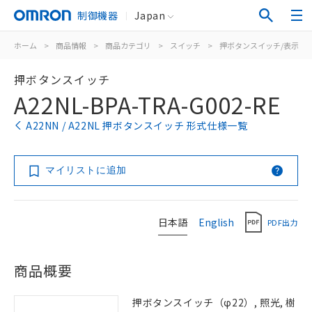
制御機器
Japan
ホーム
>
商品情報
>
商品カテゴリ
>
スイッチ
>
押ボタンスイッチ/表示灯
押ボタンスイッチ
A22NL-BPA-TRA-G002-RE
A22NN / A22NL 押ボタンスイッチ 形式仕様一覧
マイリストに追加
日本語
English
PDF出力
商品概要
押ボタンスイッチ（φ22）, 照光, 樹