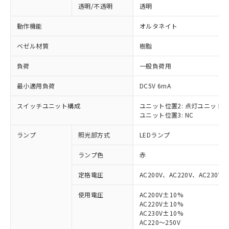
透明/不透明
透明
動作機能
オルタネイト
ベゼル材質
樹脂
負荷
一般負荷用
最小適用負荷
DC5V 6mA
スイッチユニット構成
ユニット位置2: 点灯ユニット
ユニット位置3: NC
ランプ
照光部方式
LEDランプ
ランプ色
赤
定格電圧
AC200V、AC220V、AC230V、
使用電圧
AC200V±10%
AC220V±10%
※1 対応状況
AC230V±10%
AC220～250V