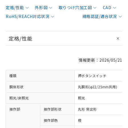
定格/性能
外形図
取りつけ穴加工図
CAD
RoHS/REACH対応状況
規格認証/適合状況
定格/性能
情報更新：2026/05/21
種類
押ボタンスイッチ
胴体形状
丸胴形(φ22/25mm共用)
照光/非照光
照光
操作部
操作部形状
丸形 突出形
操作部色
橙