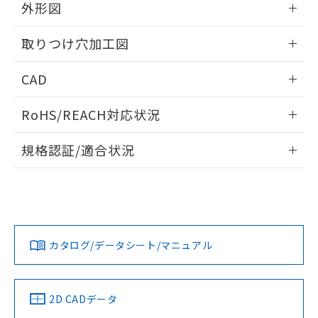
の共同利用に関して"
の「1.共同利
外形図
※本証明書は発行日時点で非含有を証明す
用者の範囲」に記載されている法人を
るもので、過去に遡って非含有を証明する
指します。
情報更新：2026/05/21
ものではありません。
取りつけ穴加工図
また、RoHS指令のフタル酸エステル類４
物質の対応では、対応完了までの期間は出
情報更新：2026/05/21
CAD
荷製品に未対応品が混在することから備考
欄に対応日を記載しておりました。
ログイン/会員登録いただくと、CADデータをダウンロー
RoHS/REACH対応状況
既に当社にて対応品への在庫切替を完了
ドすることができます。
していることから、特段のことがない限
情報更新：2026/7/29
り、2022年1月12日より割愛しておりま
規格認証/適合状況
す。
ログイン/会員登録
EU RoHS
注意事項・凡例
A22NL-BPA-TOA-P002-OCについての規格認証/適合状況に
ついては、「カスタマーサポートセンタ お客様相談室」また
は貴社担当オムロン営業員または販売店にお問い合わせくだ
対応状況
対応予定月
※1
※2
さい。
ダウンロードデータをご利用いただく前に、以下を必ずお読
みください。
カタログ/データシート/マニュアル
対応済み
ソフトウェアの使用条件
お問い合わせ
中国 RoHS
注意事項・凡例
2D CADデータ