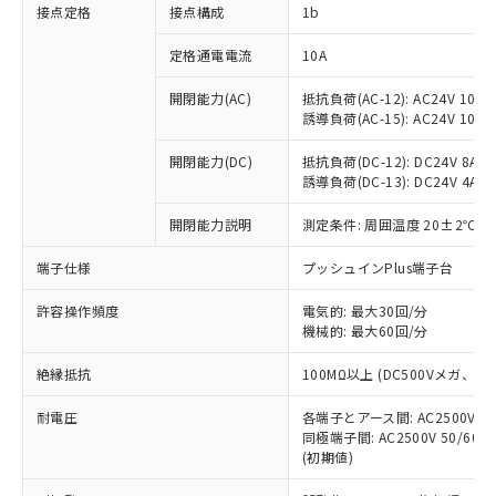
非含有に対応した製品が提供可能な商品で
接点定格
接点構成
1b
す。
対応予定：EU RoHS指令（10物質）の非含
定格通電電流
10A
ご利用条件
有に対応した製品に切り替える予定のある
商品です。
開閉能力(AC)
抵抗負荷(AC-12): AC24V 10A/A
誘導負荷(AC-15): AC24V 10A/AC
対応予定なし：EU RoHS指令（10物質）の
以下の条件をお読みいただき、同意のうえ
非含有に非対応の商品で、対応品を出す予
ご利用ください。
開閉能力(DC)
抵抗負荷(DC-12): DC24V 8A/DC
定はありません。
誘導負荷(DC-13): DC24V 4A/DC
調査・確認中：EU RoHS指令（10物質）の
本サービスは、当社制御機器事業取扱
※1 中国RoHS○×表
非含有の対応状況を調査中または確認中の
商品の当社在庫状況および標準価格
開閉能力説明
測定条件: 周囲温度 20±2℃、
商品です。
(税抜)を提供させていただくもので
「○」：最大均質材料含有率が中国RoHSの
非該当品：ライセンス料など無形物で、有
端子仕様
プッシュインPlus端子台
す。
基準値以下であることを示します。
害物質有無と関係のない商品です。
当社制御機器事業取扱商品の中には、
「×」：最大均質材料含有率が中国RoHSの
仕入先様の事情により、非含有部品として
許容操作頻度
電気的: 最大30回/分
本サービスの対象外となる商品もある
基準値を超えていることを示します。
いたものが、含有品と判明した場合などや
機械的: 最大60回/分
当社は、これら貴社製品のうち、外国
ことをご了承ください。
「－」：未確認です。当社販売部門へお問
むを得ず変更することがあります。
為替および外国貿易法に定める商品
在庫状況および標準価格照会結果は、
い合わせください。
絶縁抵抗
100MΩ以上 (DC500Vメガ、
（以下｢規制貨物等」という）を輸出
記載している更新日時点での社内デー
*EU RoHS指令（10物質）：
または国外への提供する場合は、日本
記
タに基づき作成されるものであり、閲
説明
耐電圧
鉛(Pb) 1000ppm以下、 水銀(Hg) 1000ppm以下、 カド
各端子とアース間: AC2500V 50/
*中国RoHS10物質の基準値 (GB/T26572)：
国政府の輸出許可(または役務取引許
号
覧された時点での実際の在庫および標
ミウム(Cd) 100ppm以下、
Pb(鉛) :1000ppm、 Hg(水銀) : 1000ppm、 Cd(カドミウ
同極端子間: AC2500V 50/60
可)を取得するなどの必要な手続きを
六価クロム(Cr(Ⅵ)) 1000ppm以下、ポリ臭化ビフェニル
ム) : 100ppm、
準価格とは異なる場合があることをご
(初期値)
類(PBB) 1000ppm以下、ポリ臭化ジフェニルエーテル類
Cr(Ⅵ)(六価クロム) : 1000ppm、 PBBs(ポリ臭化ビフェ
とります。
了承ください。
(PBDE) 1000ppm以下、フタル酸ビス(2-エチルヘキシ
○
一定数以上の在庫あり
ニル類) : 1000ppm、 PBDEs(ポリ臭化ジフェニルエーテ