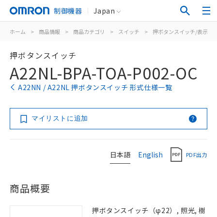
制御機器
Japan
ホーム
>
商品情報
>
商品カテゴリ
>
スイッチ
>
押ボタンスイッチ/表示灯
押ボタンスイッチ
A22NL-BPA-TOA-P002-OC
A22NN / A22NL 押ボタンスイッチ 形式仕様一覧
マイリストに追加
日本語
English
PDF出力
商品概要
押ボタンスイッチ（φ22）, 照光, 樹