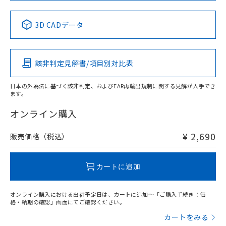
中国 RoHS表
※1 ※2
3D CADデータ
Pb
Hg
Cd
Cr(VI)
該非判定見解書/項目別対比表
X
O
O
O
日本の外為法に基づく該非判定、およびEAR再輸出規制に関する見解が入手でき
ます。
"対応済み"や非含有の記載がされた商品であっても、流通
在庫等で未対応品が混在する可能性があります。
オンライン購入
非含有品が必要な際は、弊社営業部門もしくは販売店へお
問い合わせください。
¥ 2,690
販売価格（税込）
この製品のRoHS/REACH対応状況ページへ
カートに追加
オンライン購入における出荷予定日は、カートに追加～「ご購入手続き：価
格・納期の確認」画面にてご確認ください。
カートをみる