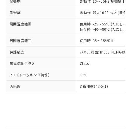
当社は規制貨物を破棄する場合は、完
耐振動
ル) (DEHP)(別名：DOP) 1000ppm以下、フタル酸ブチ
誤動作: 10～55Hz 複振幅 1.
正式な納期状況および標準価格はお客
ル類) : 1000ppm、
ルベンジル（BBP） 1000ppm以下、フタル酸ジブチル
全に破砕するなど、違法に輸出されな
DBP(フタル酸ジブチル) : 1000ppm、 DIBP(フタル酸ジ
様のお取引先、またはお客様担当のオ
（DBP） 1000ppm以下、フタル酸ジイソブチル
イソブチル) : 1000ppm、 BBP(フタル酸ブチルベンジ
△
一定数には満たないが在庫あり
いよう必要な手段を講じます。
2
耐衝撃
誤動作: 最大1000m/s
(接点開
ムロン制御機器販売店・当社販売員に
(DIBP) 1000ppm以下
ル) : 1000ppm、
当社は貴社製品を、核兵器、ミサイ
但し、RoHS指令で産業用監視および制御機器に対する
DEHP(フタル酸ビス(2-エチルヘキシル)) : 1000ppm
ご相談ください。
適用除外項目は除く。
周囲温度範囲
使用時: -25～55℃ (ただし
ル、化学兵器、生物兵器またはその他
－
在庫なし(最新の在庫状況につ
オムロン制御機器販売店や当社販売拠
フタル酸エステル類の４物質については閾値を超える意
保存時: -40～80℃ (ただし
武器並びにこれらの製造装置等に一切
いては、お客様のお取引先、ま
図的な使用がないことを確認しています。
点は「
販売ネットワーク
」をご確認
※2 環境保護使用期限
使用いたしません。
たはお客様担当のオムロン制御
ください。
周囲湿度範囲
使用時: 35～85%RH
当社は、貴社製品を第三者に販売する
機器販売店・当社販売員にご確
在庫状況および標準価格結果を当社の
※2 対応予定月
「ｅ」：有害物質（10物質）のすべてが基
場合は、上記1、2および3の内容を当
認ください)
事前の承諾なく第三者に漏洩または開
保護構造
パネル前面: IP66、NEMA4X, N
準値以下であることを示します。
該第三者に通知します。また当社は、
示しないようお願いします。
部品在庫の切り替え状況などにより、予定
「10」：通常の使用状況下において有害物
販売先および販売に係わる関係者が違
マイパーツ機能（部品リスト作成サー
感電保護クラス
Class II
空
受注生産機種、また在庫状況の
月が前後することがあります。
質が外部に漏えいし、環境に深刻な影響を
法に輸出するおそれがある場合は、取
ビス）をご利用いただくには、I-Web
白
情報を公開していない機種
及ぼさない年数を意味します。
り引きをいたしません。
PTI（トラッキング特性）
175
メンバーズにご登録されている必要が
「－」：未確認です。当社販売部門へお問
あります。
い合わせください。
汚染度
3 (EN60947-5-1)
お客様が当ウェブサイト上で当社にご
※3 非含有証明書ダウンロード
登録された部品リストについて、当社
および当社の共同利用者が、当社の製
下記の非含有証明書をダウンロードするこ
品・サービスに関するお客様との取
とができます。
合意する
キャンセル
引・商談に必要な範囲で利用すること
をご了承ください。
EU RoHS指令（10物質）の非含有証明書
※当社の共同利用者とは、
"個人情報
51物質の非含有証明書（当社基準）