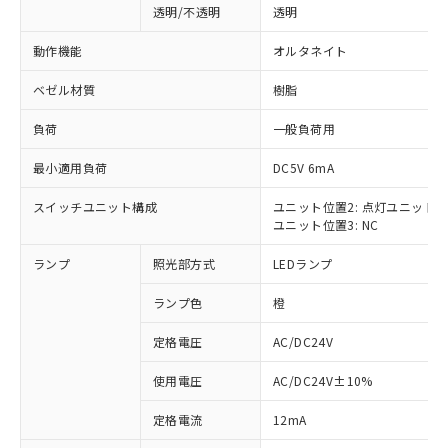
透明/不透明
透明
動作機能
オルタネイト
ベゼル材質
樹脂
負荷
一般負荷用
最小適用負荷
DC5V 6mA
スイッチユニット構成
ユニット位置2: 点灯ユニット
ユニット位置3: NC
ランプ
照光部方式
LEDランプ
ランプ色
橙
定格電圧
AC/DC24V
使用電圧
AC/DC24V±10%
※1 対応状況
定格電流
12mA
対応済み：EU RoHS指令（10物質）の