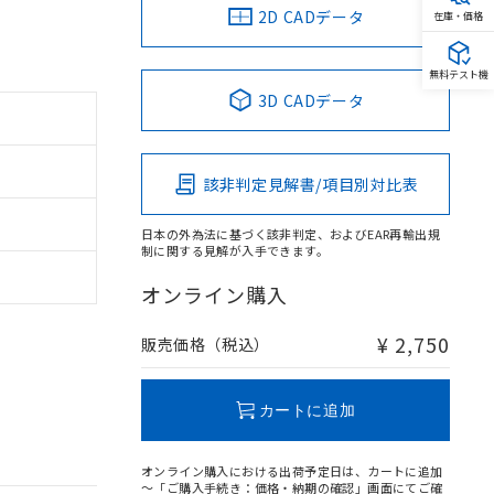
2D CADデータ
在庫・価格
無料テスト機
3D CADデータ
該非判定見解書/項目別対比表
日本の外為法に基づく該非判定、およびEAR再輸出規
制に関する見解が入手できます。
オンライン購入
¥ 2,750
販売価格（税込）
カートに追加
オンライン購入における出荷予定日は、カートに追加
～「ご購入手続き：価格・納期の確認」画面にてご確