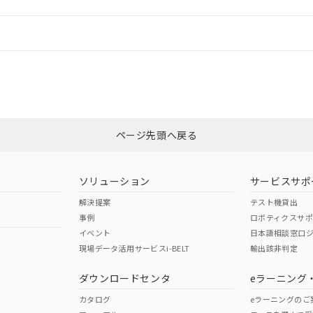
情報更新：
ログイン/会員登録
CCC認証
電波法
みください。
Yes
N/A
非含有証明書
※3
ページ先頭へ戻る
ダウンロードはこちら
型式承認
NK型式承認
ABS型式承認
韓国
（日本
（アメリカ
ソリューション
サービスサポ
舶規格）
船舶規格）
船舶規格）
解決提案
テスト機貸出
事例
ロボティクスサ
No
No
イベント
日本語相談窓口
現場データ活用サービスi-BELT
輸出該非判定
I)
PBBs
PBDEs
DBP
ダウンロードセンタ
eラーニング
この製品の規格認証/適合
その他の認証はこちらのページからご
カタログ
eラーニングのご