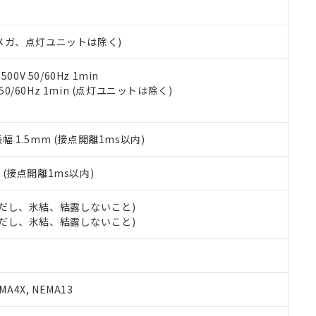
日時点で非含有を証明するもので、過去に遡って非含有を証明するも
令のフタル酸エステル類４物質の対応では、対応完了までの期間は出
備考欄に対応日を記載しておりました。
00Vメガ、点灯ユニットは除く)
品への在庫切替を完了していることから、特段のことがない限り、20
す。
0V 50/60Hz 1min
 50/60Hz 1min (点灯ユニットは除く)
振幅 1.5mm (接点開離1ms以内)
2
(接点開離1ms以内)
 (ただし、氷結、結露しないこと)
 (ただし、氷結、結露しないこと)
A4X, NEMA13