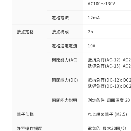
AC100～130V
があります。
以下の条件をお読
「○」：最大均質
「×」：最大均質
本サービスは
当社は、これ
定格電流
12mA
*EU RoHS指令（10物
「－」：未確認で
鉛(Pb) 1000ppm以下、
くものです。
う）を輸出ま
記
説明
六価クロム(Cr(Ⅵ)) 1
当社制御機器
などの必要な
フタル酸ビス(2-エチルヘ
接点定格
接点構成
2b
号
*中国RoHS10物質の基準値 
ル（DBP） 1000ppm
在庫状況およ
当社は規制貨
Pb(鉛) :1000ppm、 Hg
但し、RoHS指令で産
のであり、閲
ます。
Cr(Ⅵ)(六価クロム) : 
フタル酸エステル類の４
定格通電電流
10A
○
一定数以
DBP(フタル酸ジブチル) :
い。
当社は貴社製
DEHP(フタル酸ビス(2-エ
正式な納期状
置等に一切使
開閉能力(AC)
抵抗負荷(AC-12): AC24
当社販売員に
※2 対応予定月
△
一定数に
当社は、貴社
誘導負荷(AC-15): AC24V
オムロン制御
また当社は、
※2 環境保護使
在庫状況およ
部品在庫の切り替
たしません。
－
在庫なし
す。
開閉能力(DC)
抵抗負荷(DC-12): DC24
「ｅ」：有害物質
機器販売
マイパーツ機
誘導負荷(DC-13): DC24
「10」：通常の
ている必要が
味します。
空
受注生産
お客様が当ウ
※3 非含有証明
「－」：未確認で
開閉能力説明
測定条件: 周囲温度 2
白
が、当社の製
さい。
下記の非含有証明
端子仕様
ねじ締め端子 (M3.5)
※当社の共同
いる法人を指
EU RoHS指令（
許容操作頻度
電気的: 最大30回/分
51物質の非含有証