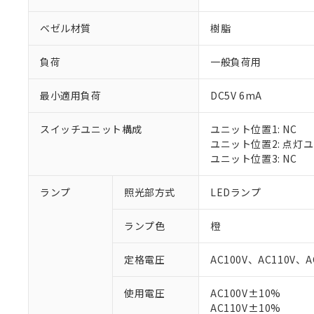
ベゼル材質
樹脂
負荷
一般負荷用
最小適用負荷
DC5V 6mA
スイッチユニット構成
ユニット位置1: NC
ユニット位置2: 点灯
ユニット位置3: NC
ランプ
照光部方式
LEDランプ
※1 対応状況
ランプ色
橙
対応済み：EU
対応予定：EU R
定格電圧
AC100V、AC110V、A
対応予定なし：EU
調査・確認中：EU
ご利用条件
使用電圧
AC100V±10%
非該当品：ライセ
※1 中国RoHS
AC110V±10%
仕入先様の事情に