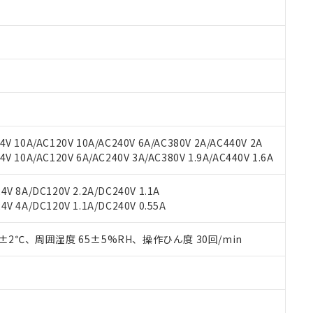
みいただき、同意のうえご利用ください。
材料含有率が中国RoHSの基準値以下であることを示します。
材料含有率が中国RoHSの基準値を超えていることを示します。
、当社制御機器事業取扱商品の当社在庫状況および標準価格(税抜)
ら貴社製品のうち、外国為替および外国貿易法に定める商品（以下｢
質）：
す。当社販売部門へお問い合わせください。
 水銀(Hg) 1000ppm以下、 カドミウム(Cd) 100ppm以下、
たは国外への提供する場合は、日本国政府の輸出許可(または役務取
000ppm以下、ポリ臭化ビフェニル類(PBB) 1000ppm以下、ポリ臭化ジフェニルエーテル類(P
事業取扱商品の中には、本サービスの対象外となる商品もあること
手続きをとります。
キシル) (DEHP)(別名：DOP) 1000ppm以下、フタル酸ブチルベンジル（BBP） 100
(GB/T26572)：
以下、フタル酸ジイソブチル (DIBP) 1000ppm以下
び標準価格照会結果は、記載している更新日時点での社内データに
物を破棄する場合は、完全に破砕するなど、違法に輸出されないよ
(水銀) : 1000ppm、 Cd(カドミウム) : 100ppm、
業用監視および制御機器に対する適用除外項目は除く。
覧された時点での実際の在庫および標準価格とは異なる場合がある
1000ppm、 PBBs(ポリ臭化ビフェニル類) : 1000ppm、 PBDEs(ポリ臭化ジフェニルエーテル類
物質については閾値を超える意図的な使用がないことを確認しています。
上の在庫あり
 1000ppm、 DIBP(フタル酸ジイソブチル) : 1000ppm、 BBP(フタル酸ブチルベンジル) :
品を、核兵器、ミサイル、化学兵器、生物兵器またはその他武器並
チルヘキシル)) : 1000ppm
況および標準価格はお客様のお取引先、またはお客様担当のオムロ
用いたしません。
V 10A/AC120V 10A/AC240V 6A/AC380V 2A/AC440V 2A
ご相談ください。
は満たないが在庫あり
製品を第三者に販売する場合は、上記1、2および3の内容を当該第
 10A/AC120V 6A/AC240V 3A/AC380V 1.9A/AC440V 1.6A
機器販売店や当社販売拠点は「
販売ネットワーク
」をご確認くだ
販売先および販売に係わる関係者が違法に輸出するおそれがある場
用期限
び標準価格結果を当社の事前の承諾なく第三者に漏洩または開示し
え状況などにより、予定月が前後することがあります。
(最新の在庫状況については、お客様のお取引先、またはお客様担当
V 8A/DC120V 2.2A/DC240V 1.1A
（10物質）のすべてが基準値以下であることを示します。
店・当社販売員にご確認ください)
能（部品リスト作成サービス）をご利用いただくには、I-Webメン
V 4A/DC120V 1.1A/DC240V 0.55A
使用状況下において有害物質が外部に漏えいし、環境に深刻な影響を
あります。
機種、また在庫状況の情報を公開していない機種
ェブサイト上で当社にご登録された部品リストについて、当社およ
書ダウンロード
す。当社販売部門へお問い合わせください。
0±2℃、周囲湿度 65±5%RH、操作ひん度 30回/min
品・サービスに関するお客様との取引・商談に必要な範囲で利用す
合意する
キャンセル
書をダウンロードすることができます。
利用者とは、
"個人情報の共同利用に関して"
の「1.共同利用者の
します。
10物質）の非含有証明書
明書（当社基準）