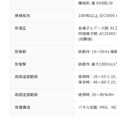
機械的: 最大60回/分
※本証明書は発行
また、RoHS指
混在することから
絶縁抵抗
100MΩ以上 (DC5
既に当社にて対応
り割愛しておりま
耐電圧
各端子とアース間: AC250
同極端子間: AC2500V
(初期値)
耐振動
誤動作: 10～55Hz 複
耐衝撃
誤動作: 最大1000m/s
周囲温度範囲
使用時: -25～55℃
保存時: -40～80℃
周囲湿度範囲
使用時: 35～85%RH
保護構造
パネル前面: IP66、NEM