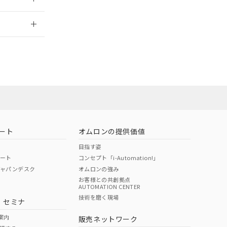
2026/7/29
ート
オムロンの提供価値
目指す姿
ポート
コンセプト「i-Automation!」
ジャパンデスク
オムロンの強み
お客様との共創拠点
AUTOMATION CENTER
DIBP
BBP
DEHP
環境保護
技術を磨く現場
・セミナ
状況ページへ
使用期限
検索ください
案内
販売ネットワーク