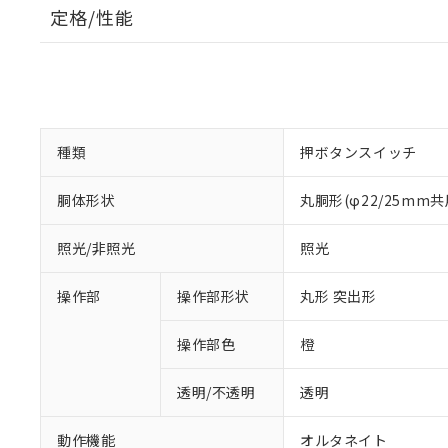
定格/性能
種類
押ボタンスイッチ
胴体形状
丸胴形(φ22/25mm共
照光/非照光
照光
操作部
操作部形状
丸形 突出形
操作部色
橙
透明/不透明
透明
動作機能
オルタネイト