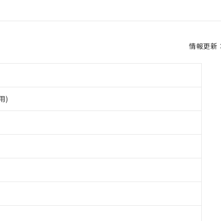
情報更新：2
用)