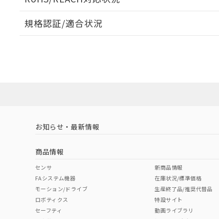
規格認証/適合状況
EU RoHS
注意事項・凡例
UL認証
CSA認証
CEマーキング
ダウンロードデータをご利用いただく前に、以下を必ずお読
Yes
Yes
Yes
対応状況
対応予定月
※1
※2
ソフトウェアの使用条件
対応済み
LR型式承認
DNV型式承認
BV型式承認
KR
（イギリス
（ノルウェー
（フランス
（
お知らせ・最新情報
中国 RoHS
注意事項・凡例
船舶規格）
船舶規格）
船舶規格）
船
商品情報
No
No
No
No
中国 RoHS表
※1 ※2
センサ
新商品情報
FAシステム機器
在庫状況/標準価格
Pb
Hg
Cd
Cr(V
モーション/ドライブ
生産終了品/推奨代替品
ロボティクス
特設サイト
セーフティ
動画ライブラリ