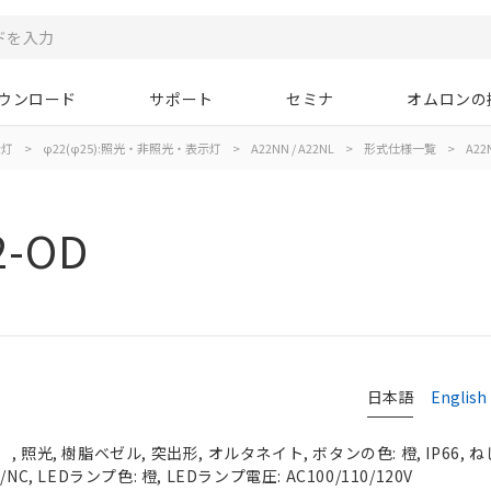
ウンロード
サポート
セミナ
オムロンの
示灯
>
φ22(φ25):照光・非照光・表示灯
>
A22NN / A22NL
>
形式仕様一覧
>
A22
2-OD
日本語
English
照光, 樹脂ベゼル, 突出形, オルタネイト, ボタンの色: 橙, IP66, ね
C, LEDランプ色: 橙, LEDランプ電圧: AC100/110/120V