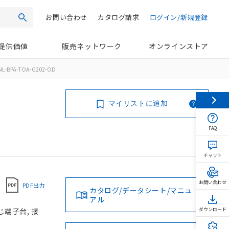
お問い合わせ
カタログ請求
ログイン/新規登録
検索
提供価値
販売ネットワーク
オンラインストア
NL-BPA-TOA-G202-OD
マイリストに追加
FAQ
チャット
お問い合わせ
PDF出力
カタログ/データシート/マニュ
アル
じ端子台, 接
ダウンロード