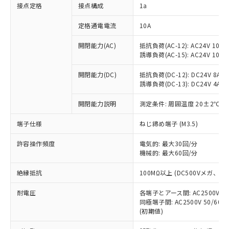
非含有に対応した製品が提供可能な商品で
接点定格
接点構成
1a
す。
対応予定：EU RoHS指令（10物質）の非含
定格通電電流
10A
ご利用条件
有に対応した製品に切り替える予定のある
商品です。
開閉能力(AC)
抵抗負荷(AC-12): AC24V 10A/A
誘導負荷(AC-15): AC24V 10A/AC
対応予定なし：EU RoHS指令（10物質）の
以下の条件をお読みいただき、同意のうえ
非含有に非対応の商品で、対応品を出す予
ご利用ください。
開閉能力(DC)
抵抗負荷(DC-12): DC24V 8A/DC
定はありません。
誘導負荷(DC-13): DC24V 4A/DC
調査・確認中：EU RoHS指令（10物質）の
本サービスは、当社制御機器事業取扱
※1 中国RoHS○×表
非含有の対応状況を調査中または確認中の
商品の当社在庫状況および標準価格
開閉能力説明
測定条件: 周囲温度 20±2℃、
商品です。
(税抜)を提供させていただくもので
「○」：最大均質材料含有率が中国RoHSの
非該当品：ライセンス料など無形物で、有
端子仕様
ねじ締め端子 (M3.5)
す。
基準値以下であることを示します。
害物質有無と関係のない商品です。
当社制御機器事業取扱商品の中には、
「×」：最大均質材料含有率が中国RoHSの
仕入先様の事情により、非含有部品として
許容操作頻度
電気的: 最大30回/分
本サービスの対象外となる商品もある
基準値を超えていることを示します。
いたものが、含有品と判明した場合などや
機械的: 最大60回/分
当社は、これら貴社製品のうち、外国
ことをご了承ください。
「－」：未確認です。当社販売部門へお問
むを得ず変更することがあります。
為替および外国貿易法に定める商品
在庫状況および標準価格照会結果は、
い合わせください。
絶縁抵抗
100MΩ以上 (DC500Vメガ、
（以下｢規制貨物等」という）を輸出
記載している更新日時点での社内デー
*EU RoHS指令（10物質）：
または国外への提供する場合は、日本
記
タに基づき作成されるものであり、閲
説明
耐電圧
鉛(Pb) 1000ppm以下、 水銀(Hg) 1000ppm以下、 カド
各端子とアース間: AC2500V 50/
*中国RoHS10物質の基準値 (GB/T26572)：
国政府の輸出許可(または役務取引許
号
覧された時点での実際の在庫および標
ミウム(Cd) 100ppm以下、
Pb(鉛) :1000ppm、 Hg(水銀) : 1000ppm、 Cd(カドミウ
同極端子間: AC2500V 50/60
可)を取得するなどの必要な手続きを
六価クロム(Cr(Ⅵ)) 1000ppm以下、ポリ臭化ビフェニル
ム) : 100ppm、
準価格とは異なる場合があることをご
(初期値)
類(PBB) 1000ppm以下、ポリ臭化ジフェニルエーテル類
Cr(Ⅵ)(六価クロム) : 1000ppm、 PBBs(ポリ臭化ビフェ
とります。
了承ください。
(PBDE) 1000ppm以下、フタル酸ビス(2-エチルヘキシ
○
一定数以上の在庫あり
ニル類) : 1000ppm、 PBDEs(ポリ臭化ジフェニルエーテ