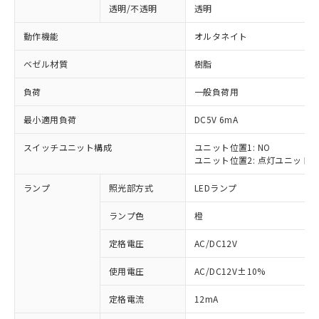
透明/不透明
透明
動作機能
オルタネイト
ベゼル材質
樹脂
負荷
一般負荷用
最小適用負荷
DC5V 6mA
スイッチユニット構成
ユニット位置1: NO
ユニット位置2: 点灯ユニット
ランプ
照光部方式
LEDランプ
ランプ色
橙
定格電圧
AC/DC12V
使用電圧
AC/DC12V±10%
※1 対応状況
定格電流
12mA
対応済み：EU RoHS指令（10物質）の