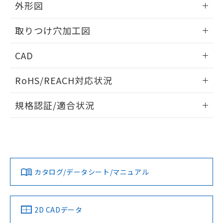
の共同利用に関して"
の「1.共同利
外形図
※本証明書は発行日時点で非含有を証明す
用者の範囲」に記載されている法人を
るもので、過去に遡って非含有を証明する
指します。
情報更新：2026/05/21
ものではありません。
取りつけ穴加工図
また、RoHS指令のフタル酸エステル類４
物質の対応では、対応完了までの期間は出
情報更新：2026/05/21
CAD
荷製品に未対応品が混在することから備考
欄に対応日を記載しておりました。
ログイン/会員登録いただくと、CADデータをダウンロー
RoHS/REACH対応状況
既に当社にて対応品への在庫切替を完了
ドすることができます。
していることから、特段のことがない限
情報更新：2026/7/29
り、2022年1月12日より割愛しておりま
規格認証/適合状況
す。
ログイン/会員登録
EU RoHS
注意事項・凡例
UL認証
CSA認証
CEマーキング
Yes
Yes
Yes
対応状況
対応予定月
※1
※2
ダウンロードデータをご利用いただく前に、以下を必ずお読
みください。
カタログ/データシート/マニュアル
対応済み
ソフトウェアの使用条件
LR型式承認
DNV型式承認
BV型式承認
KR型式承
（イギリス
（ノルウェー
（フランス
（韓国
船舶規格）
船舶規格）
船舶規格）
船舶規格
中国 RoHS
注意事項・凡例
2D CADデータ