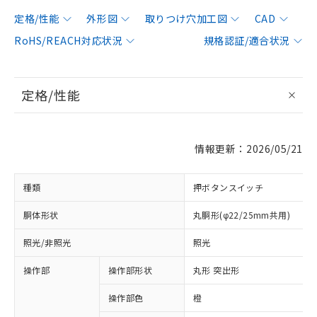
定格/性能
外形図
取りつけ穴加工図
CAD
RoHS/REACH対応状況
規格認証/適合状況
定格/性能
情報更新：2026/05/21
種類
押ボタンスイッチ
胴体形状
丸胴形(φ22/25mm共用)
照光/非照光
照光
操作部
操作部形状
丸形 突出形
操作部色
橙