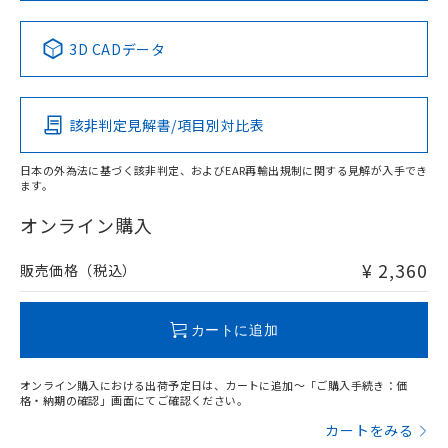
No
No
No
No
中国 RoHS表
※1 ※2
3D CADデータ
この製品の規格認証/適合状況ページへ
Pb
Hg
Cd
Cr(VI)
その他の認証はこちらのページからご検索ください
該非判定見解書/項目別対比表
X
O
O
O
日本の外為法に基づく該非判定、およびEAR再輸出規制に関する見解が入手でき
ます。
"対応済み"や非含有の記載がされた商品であっても、流通
在庫等で未対応品が混在する可能性があります。
オンライン購入
非含有品が必要な際は、弊社営業部門もしくは販売店へお
問い合わせください。
¥ 2,360
販売価格（税込）
この製品のRoHS/REACH対応状況ページへ
カートに追加
オンライン購入における出荷予定日は、カートに追加～「ご購入手続き：価
格・納期の確認」画面にてご確認ください。
カートをみる