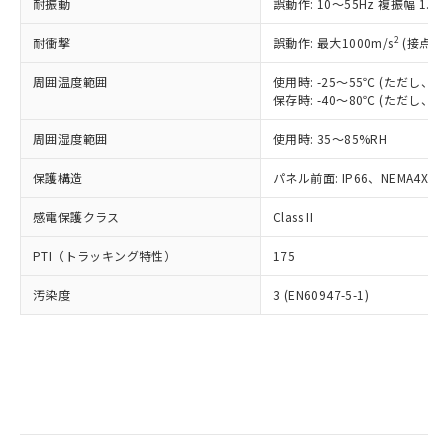
当社は規制貨物を破棄する場合は、完
耐振動
ル) (DEHP)(別名：DOP) 1000ppm以下、フタル酸ブチ
誤動作: 10～55Hz 複振幅 1.
正式な納期状況および標準価格はお客
ル類) : 1000ppm、
ルベンジル（BBP） 1000ppm以下、フタル酸ジブチル
全に破砕するなど、違法に輸出されな
DBP(フタル酸ジブチル) : 1000ppm、 DIBP(フタル酸ジ
様のお取引先、またはお客様担当のオ
（DBP） 1000ppm以下、フタル酸ジイソブチル
イソブチル) : 1000ppm、 BBP(フタル酸ブチルベンジ
△
一定数には満たないが在庫あり
いよう必要な手段を講じます。
2
耐衝撃
誤動作: 最大1000m/s
(接点開
ムロン制御機器販売店・当社販売員に
(DIBP) 1000ppm以下
ル) : 1000ppm、
当社は貴社製品を、核兵器、ミサイ
但し、RoHS指令で産業用監視および制御機器に対する
DEHP(フタル酸ビス(2-エチルヘキシル)) : 1000ppm
ご相談ください。
適用除外項目は除く。
周囲温度範囲
使用時: -25～55℃ (ただし
ル、化学兵器、生物兵器またはその他
－
在庫なし(最新の在庫状況につ
オムロン制御機器販売店や当社販売拠
フタル酸エステル類の４物質については閾値を超える意
保存時: -40～80℃ (ただし
武器並びにこれらの製造装置等に一切
いては、お客様のお取引先、ま
図的な使用がないことを確認しています。
点は「
販売ネットワーク
」をご確認
※2 環境保護使用期限
使用いたしません。
たはお客様担当のオムロン制御
ください。
周囲湿度範囲
使用時: 35～85%RH
当社は、貴社製品を第三者に販売する
機器販売店・当社販売員にご確
在庫状況および標準価格結果を当社の
※2 対応予定月
「ｅ」：有害物質（10物質）のすべてが基
場合は、上記1、2および3の内容を当
認ください)
事前の承諾なく第三者に漏洩または開
保護構造
パネル前面: IP66、NEMA4X, N
準値以下であることを示します。
該第三者に通知します。また当社は、
示しないようお願いします。
部品在庫の切り替え状況などにより、予定
「10」：通常の使用状況下において有害物
販売先および販売に係わる関係者が違
マイパーツ機能（部品リスト作成サー
感電保護クラス
Class II
空
受注生産機種、また在庫状況の
月が前後することがあります。
質が外部に漏えいし、環境に深刻な影響を
法に輸出するおそれがある場合は、取
ビス）をご利用いただくには、I-Web
白
情報を公開していない機種
及ぼさない年数を意味します。
り引きをいたしません。
PTI（トラッキング特性）
175
メンバーズにご登録されている必要が
「－」：未確認です。当社販売部門へお問
あります。
い合わせください。
汚染度
3 (EN60947-5-1)
お客様が当ウェブサイト上で当社にご
※3 非含有証明書ダウンロード
登録された部品リストについて、当社
および当社の共同利用者が、当社の製
下記の非含有証明書をダウンロードするこ
品・サービスに関するお客様との取
とができます。
合意する
キャンセル
引・商談に必要な範囲で利用すること
をご了承ください。
EU RoHS指令（10物質）の非含有証明書
※当社の共同利用者とは、
"個人情報
51物質の非含有証明書（当社基準）