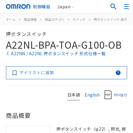
制御機器
Japan
ホーム
>
商品情報
>
商品カテゴリ
>
スイッチ
>
押ボタンスイッチ/表示灯
押ボタンスイッチ
A22NL-BPA-TOA-G100-OB
A22NN / A22NL 押ボタンスイッチ 形式仕様一覧
マイリストに追加
日本語
English
PDF出力
商品概要
押ボタンスイッチ（φ22）, 照光, 樹