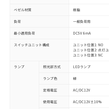
ベゼル材質
樹脂
負荷
一般負荷用
最小適用負荷
DC5V 6mA
スイッチユニット構成
ユニット位置1: NO
ユニット位置2: 点灯
ユニット位置3: NC
ランプ
照光部方式
LEDランプ
ランプ色
緑
定格電圧
AC/DC12V
※1 対応状況
使用電圧
AC/DC12V±10%
対応済み：EU