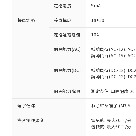
対応予定：EU R
定格電流
5mA
対応予定なし：EU
調査・確認中：EU
ご利用条件
接点定格
接点構成
1a+1b
非該当品：ライセ
※1 中国RoHS
仕入先様の事情に
があります。
定格通電電流
10A
以下の条件をお読
「○」：最大均質
「×」：最大均質
本サービスは
当社は、これ
*EU RoHS指令（10物
開閉能力(AC)
抵抗負荷(AC-12): AC24
「－」：未確認で
鉛(Pb) 1000ppm以下、
くものです。
う）を輸出ま
誘導負荷(AC-15): AC24V
記
説明
六価クロム(Cr(Ⅵ)) 1
当社制御機器
などの必要な
フタル酸ビス(2-エチルヘ
号
*中国RoHS10物質の基準値 
ル（DBP） 1000ppm
在庫状況およ
当社は規制貨
Pb(鉛) :1000ppm、 Hg
但し、RoHS指令で産
開閉能力(DC)
抵抗負荷(DC-12): DC24
のであり、閲
ます。
Cr(Ⅵ)(六価クロム) : 
フタル酸エステル類の４
誘導負荷(DC-13): DC24
○
一定数以
DBP(フタル酸ジブチル) :
い。
当社は貴社製
DEHP(フタル酸ビス(2-エ
正式な納期状
置等に一切使
当社販売員に
※2 対応予定月
開閉能力説明
測定条件: 周囲温度 2
△
一定数に
当社は、貴社
オムロン制御
また当社は、
※2 環境保護使
在庫状況およ
部品在庫の切り替
たしません。
端子仕様
ねじ締め端子 (M3.5)
－
在庫なし
す。
「ｅ」：有害物質
機器販売
マイパーツ機
「10」：通常の
許容操作頻度
電気的: 最大30回/分
ている必要が
味します。
機械的: 最大60回/分
空
受注生産
お客様が当ウ
※3 非含有証明
「－」：未確認で
白
が、当社の製