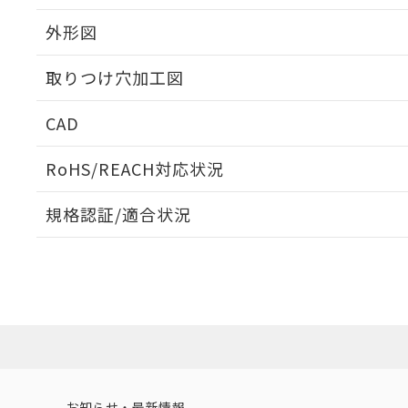
外形図
取りつけ穴加工図
CAD
ログイン/会員登録いただくと、CADデータをダウンロ
RoHS/REACH対応状況
規格認証/適合状況
EU RoHS
注意事項・凡例
UL認証
CSA認証
CEマーキング
ダウンロードデータをご利用いただく前に、以下を必ずお読
Yes
Yes
Yes
対応状況
対応予定月
※1
※2
ソフトウェアの使用条件
対応済み
LR型式承認
DNV型式承認
BV型式承認
KR
（イギリス
（ノルウェー
（フランス
（
お知らせ・最新情報