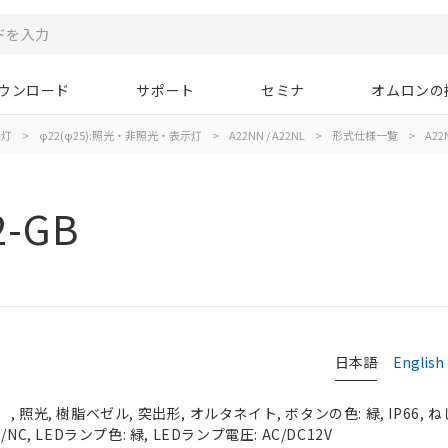
ウンロード
サポート
セミナ
オムロンの
示灯
>
φ22(φ25):照光・非照光・表示灯
>
A22NN / A22NL
>
形式仕様一覧
>
A22N
2-GB
日本語
English
照光, 樹脂ベゼル, 突出形, オルタネイト, ボタンの色: 緑, IP66, ね
C, LEDランプ色: 緑, LEDランプ電圧: AC/DC12V