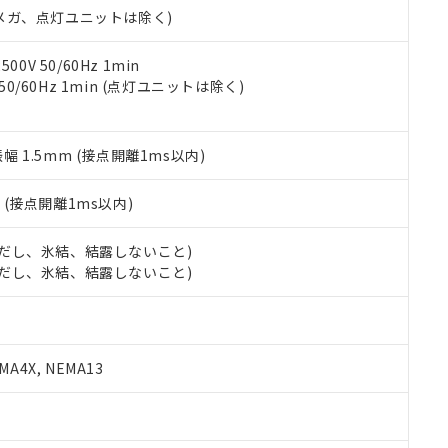
合意する
キャンセル
00Vメガ、点灯ユニットは除く)
書をダウンロードすることができます。
利用者とは、
"個人情報の共同利用に関して"
の「1.共同利用者の
します。
10物質）の非含有証明書
0V 50/60Hz 1min
明書（当社基準）
 50/60Hz 1min (点灯ユニットは除く)
日時点で非含有を証明するもので、過去に遡って非含有を証明するも
令のフタル酸エステル類４物質の対応では、対応完了までの期間は出
備考欄に対応日を記載しておりました。
振幅 1.5mm (接点開離1ms以内)
品への在庫切替を完了していることから、特段のことがない限り、20
す。
2
(接点開離1ms以内)
 (ただし、氷結、結露しないこと)
 (ただし、氷結、結露しないこと)
A4X, NEMA13