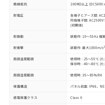
絶縁抵抗
100MΩ以上 (DC5
さい。
下記の非含有証明
※当社の共同
いる法人を指
EU RoHS指令（
耐電圧
各端子とアース間: AC250
51物質の非含有証
同極端子間: AC2500V
※本証明書は発行
(初期値)
また、RoHS指
混在することから
耐振動
誤動作: 10～55Hz 複
既に当社にて対応
り割愛しておりま
耐衝撃
誤動作: 最大1000m/s
周囲温度範囲
使用時: -25～55℃
保存時: -40～80℃
周囲湿度範囲
使用時: 35～85%RH
保護構造
パネル前面: IP66、NEM
感電保護クラス
Class II