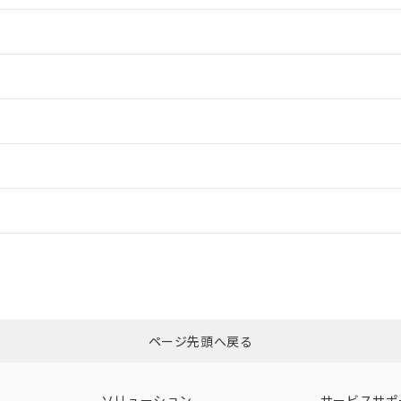
情報更新：2
情報更新：2
ードすることができます。
情報更新：
ログイン/会員登録
CCC認証
電波法
みください。
Yes
N/A
非含有証明書
※3
ページ先頭へ戻る
ダウンロードはこちら
型式承認
NK型式承認
ABS型式承認
韓国
（日本
（アメリカ
ソリューション
サービスサポ