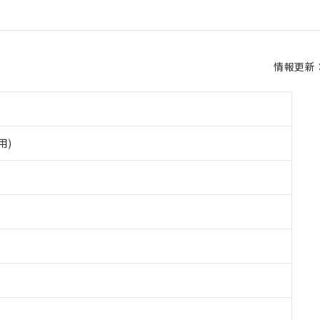
情報更新：2
用)