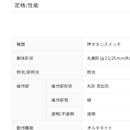
定格/性能
種類
押ボタンスイッチ
胴体形状
丸胴形(φ22/25mm共
照光/非照光
照光
操作部
操作部形状
丸形 突出形
操作部色
緑
透明/不透明
透明
動作機能
オルタネイト