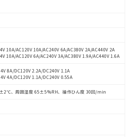
oHS指令（10物質）の非含有に対応した製品に切り替える予定のある
 RoHS指令（10物質）の非含有に非対応の商品で、対応品を出す予
 RoHS指令（10物質）の非含有の対応状況を調査中または確認中の
ンス料など無形物で、有害物質有無と関係のない商品です。
○×表
より、非含有部品としていたものが、含有品と判明した場合などやむ
みいただき、同意のうえご利用ください。
材料含有率が中国RoHSの基準値以下であることを示します。
材料含有率が中国RoHSの基準値を超えていることを示します。
、当社制御機器事業取扱商品の当社在庫状況および標準価格(税抜)
ら貴社製品のうち、外国為替および外国貿易法に定める商品（以下｢
質）：
V 10A/AC120V 10A/AC240V 6A/AC380V 2A/AC440V 2A
す。当社販売部門へお問い合わせください。
 水銀(Hg) 1000ppm以下、 カドミウム(Cd) 100ppm以下、
たは国外への提供する場合は、日本国政府の輸出許可(または役務取
 10A/AC120V 6A/AC240V 3A/AC380V 1.9A/AC440V 1.6A
000ppm以下、ポリ臭化ビフェニル類(PBB) 1000ppm以下、ポリ臭化ジフェニルエーテル類(P
事業取扱商品の中には、本サービスの対象外となる商品もあること
手続きをとります。
キシル) (DEHP)(別名：DOP) 1000ppm以下、フタル酸ブチルベンジル（BBP） 100
(GB/T26572)：
以下、フタル酸ジイソブチル (DIBP) 1000ppm以下
び標準価格照会結果は、記載している更新日時点での社内データに
物を破棄する場合は、完全に破砕するなど、違法に輸出されないよ
(水銀) : 1000ppm、 Cd(カドミウム) : 100ppm、
業用監視および制御機器に対する適用除外項目は除く。
V 8A/DC120V 2.2A/DC240V 1.1A
覧された時点での実際の在庫および標準価格とは異なる場合がある
1000ppm、 PBBs(ポリ臭化ビフェニル類) : 1000ppm、 PBDEs(ポリ臭化ジフェニルエーテル類
物質については閾値を超える意図的な使用がないことを確認しています。
V 4A/DC120V 1.1A/DC240V 0.55A
上の在庫あり
 1000ppm、 DIBP(フタル酸ジイソブチル) : 1000ppm、 BBP(フタル酸ブチルベンジル) :
品を、核兵器、ミサイル、化学兵器、生物兵器またはその他武器並
チルヘキシル)) : 1000ppm
況および標準価格はお客様のお取引先、またはお客様担当のオムロ
用いたしません。
ご相談ください。
0±2℃、周囲湿度 65±5%RH、操作ひん度 30回/min
は満たないが在庫あり
製品を第三者に販売する場合は、上記1、2および3の内容を当該第
機器販売店や当社販売拠点は「
販売ネットワーク
」をご確認くだ
販売先および販売に係わる関係者が違法に輸出するおそれがある場
用期限
び標準価格結果を当社の事前の承諾なく第三者に漏洩または開示し
え状況などにより、予定月が前後することがあります。
(最新の在庫状況については、お客様のお取引先、またはお客様担当
（10物質）のすべてが基準値以下であることを示します。
店・当社販売員にご確認ください)
能（部品リスト作成サービス）をご利用いただくには、I-Webメン
使用状況下において有害物質が外部に漏えいし、環境に深刻な影響を
あります。
機種、また在庫状況の情報を公開していない機種
ェブサイト上で当社にご登録された部品リストについて、当社およ
書ダウンロード
す。当社販売部門へお問い合わせください。
品・サービスに関するお客様との取引・商談に必要な範囲で利用す