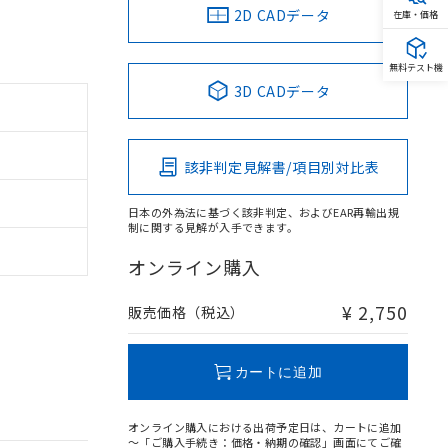
2D CADデータ
在庫・価格
無料テスト機
3D CADデータ
該非判定見解書/項目別対比表
日本の外為法に基づく該非判定、およびEAR再輸出規
制に関する見解が入手できます。
オンライン購入
¥ 2,750
販売価格（税込）
カートに追加
オンライン購入における出荷予定日は、カートに追加
～「ご購入手続き：価格・納期の確認」画面にてご確