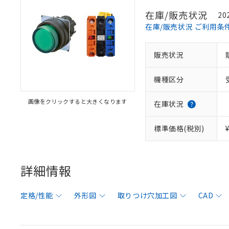
在庫/販売状況
20
在庫/販売状況 ご利用条
販売状況
機種区分
画像をクリックすると大きくなります
在庫状況
標準価格(税別)
詳細情報
定格/性能
外形図
取りつけ穴加工図
CAD