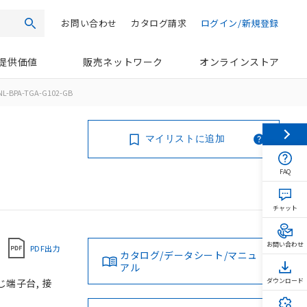
お問い合わせ
カタログ請求
ログイン/新規登録
検索
提供価値
販売ネットワーク
オンラインストア
L-BPA-TGA-G102-GB
マイリストに追加
FAQ
チャット
お問い合わせ
PDF出力
カタログ/データシート/マニュ
アル
じ端子台, 接
ダウンロード