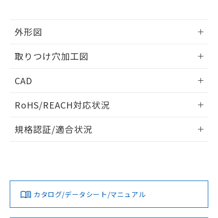
※当社の共同利用者とは、
"個人情報
51物質の非含有証明書（当社基準）
の共同利用に関して"
の「1.共同利
※本証明書は発行日時点で非含有を証明す
用者の範囲」に記載されている法人を
るもので、過去に遡って非含有を証明する
外形図
指します。
ものではありません。
情報更新：2026/05/21
また、RoHS指令のフタル酸エステル類４
取りつけ穴加工図
物質の対応では、対応完了までの期間は出
荷製品に未対応品が混在することから備考
情報更新：2026/05/21
CAD
欄に対応日を記載しておりました。
既に当社にて対応品への在庫切替を完了
ログイン/会員登録いただくと、CADデータをダウンロー
していることから、特段のことがない限
RoHS/REACH対応状況
ドすることができます。
り、2022年1月12日より割愛しておりま
す。
情報更新：2026/7/29
規格認証/適合状況
ログイン/会員登録
EU RoHS
注意事項・凡例
UL認証
CSA認証
CEマーキング
Yes
Yes
Yes
対応状況
対応予定月
※1
※2
ダウンロードデータをご利用いただく前に、以下を必ずお読
みください。
カタログ/データシート/マニュアル
対応済み
ソフトウェアの使用条件
LR型式承認
DNV型式承認
BV型式承認
KR型式承
（イギリス
（ノルウェー
（フランス
（韓国