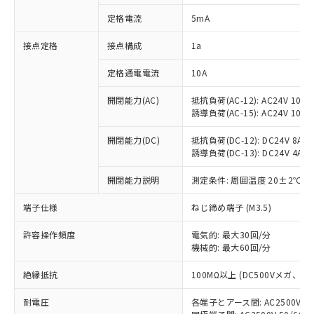
対応済み：EU RoHS指令（10物質）の
定格電流
5mA
非含有に対応した製品が提供可能な商品で
す。
接点定格
接点構成
1a
対応予定：EU RoHS指令（10物質）の非含
ご利用条件
有に対応した製品に切り替える予定のある
定格通電電流
10A
商品です。
対応予定なし：EU RoHS指令（10物質）の
開閉能力(AC)
抵抗負荷(AC-12): AC24V 10A/A
以下の条件をお読みいただき、同意のうえ
非含有に非対応の商品で、対応品を出す予
誘導負荷(AC-15): AC24V 10A/AC
ご利用ください。
定はありません。
調査・確認中：EU RoHS指令（10物質）の
開閉能力(DC)
抵抗負荷(DC-12): DC24V 8A/DC
本サービスは、当社制御機器事業取扱
※1 中国RoHS○×表
誘導負荷(DC-13): DC24V 4A/DC
非含有の対応状況を調査中または確認中の
商品の当社在庫状況および標準価格
商品です。
(税抜)を提供させていただくもので
開閉能力説明
測定条件: 周囲温度 20±2℃、
「○」：最大均質材料含有率が中国RoHSの
非該当品：ライセンス料など無形物で、有
す。
基準値以下であることを示します。
害物質有無と関係のない商品です。
当社制御機器事業取扱商品の中には、
端子仕様
ねじ締め端子 (M3.5)
「×」：最大均質材料含有率が中国RoHSの
仕入先様の事情により、非含有部品として
本サービスの対象外となる商品もある
基準値を超えていることを示します。
いたものが、含有品と判明した場合などや
当社は、これら貴社製品のうち、外国
ことをご了承ください。
許容操作頻度
電気的: 最大30回/分
「－」：未確認です。当社販売部門へお問
むを得ず変更することがあります。
為替および外国貿易法に定める商品
機械的: 最大60回/分
在庫状況および標準価格照会結果は、
い合わせください。
（以下｢規制貨物等」という）を輸出
記載している更新日時点での社内デー
*EU RoHS指令（10物質）：
または国外への提供する場合は、日本
絶縁抵抗
100MΩ以上 (DC500Vメガ、
記
タに基づき作成されるものであり、閲
説明
鉛(Pb) 1000ppm以下、 水銀(Hg) 1000ppm以下、 カド
*中国RoHS10物質の基準値 (GB/T26572)：
国政府の輸出許可(または役務取引許
号
覧された時点での実際の在庫および標
ミウム(Cd) 100ppm以下、
Pb(鉛) :1000ppm、 Hg(水銀) : 1000ppm、 Cd(カドミウ
耐電圧
各端子とアース間: AC2500V 50/
可)を取得するなどの必要な手続きを
六価クロム(Cr(Ⅵ)) 1000ppm以下、ポリ臭化ビフェニル
ム) : 100ppm、
準価格とは異なる場合があることをご