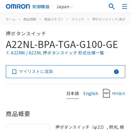
制御機器
Japan
ホーム
>
商品情報
>
商品カテゴリ
>
スイッチ
>
押ボタンスイッチ/表示灯
押ボタンスイッチ
A22NL-BPA-TGA-G100-GE
A22NN / A22NL 押ボタンスイッチ 形式仕様一覧
マイリストに追加
日本語
English
PDF出力
商品概要
押ボタンスイッチ（φ22）, 照光, 樹