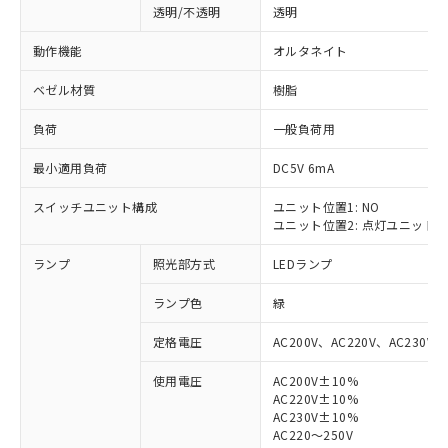
透明/不透明
透明
動作機能
オルタネイト
ベゼル材質
樹脂
負荷
一般負荷用
最小適用負荷
DC5V 6mA
スイッチユニット構成
ユニット位置1: NO
ユニット位置2: 点灯ユニット
ランプ
照光部方式
LEDランプ
ランプ色
緑
定格電圧
AC200V、AC220V、AC230V、
使用電圧
AC200V±10%
AC220V±10%
※1 対応状況
AC230V±10%
AC220～250V