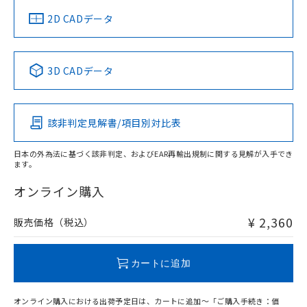
船舶規格）
船舶規格）
船舶規格）
船舶規格
中国 RoHS
注意事項・凡例
2D CADデータ
No
No
No
No
中国 RoHS表
※1 ※2
3D CADデータ
この製品の規格認証/適合状況ページへ
Pb
Hg
Cd
Cr(VI)
その他の認証はこちらのページからご検索ください
該非判定見解書/項目別対比表
O
O
O
O
日本の外為法に基づく該非判定、およびEAR再輸出規制に関する見解が入手でき
ます。
"対応済み"や非含有の記載がされた商品であっても、流通
在庫等で未対応品が混在する可能性があります。
オンライン購入
非含有品が必要な際は、弊社営業部門もしくは販売店へお
問い合わせください。
¥ 2,360
販売価格（税込）
この製品のRoHS/REACH対応状況ページへ
カートに追加
オンライン購入における出荷予定日は、カートに追加～「ご購入手続き：価