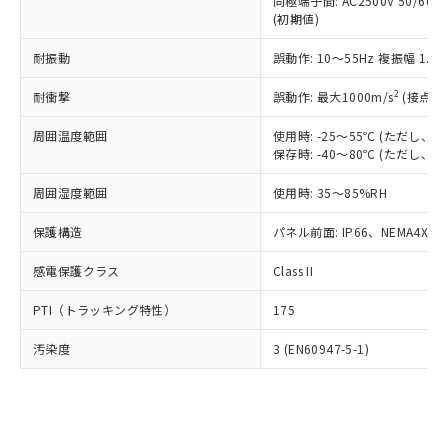
類(PBB) 1000ppm以下、ポリ臭化ジフェニルエーテル類
同極端子間: AC2500V 50/60
Cr(Ⅵ)(六価クロム) : 1000ppm、 PBBs(ポリ臭化ビフェ
とります。
了承ください。
(PBDE) 1000ppm以下、フタル酸ビス(2-エチルヘキシ
○
一定数以上の在庫あり
ニル類) : 1000ppm、 PBDEs(ポリ臭化ジフェニルエーテ
(初期値)
当社は規制貨物を破棄する場合は、完
ル) (DEHP)(別名：DOP) 1000ppm以下、フタル酸ブチ
正式な納期状況および標準価格はお客
ル類) : 1000ppm、
ルベンジル（BBP） 1000ppm以下、フタル酸ジブチル
全に破砕するなど、違法に輸出されな
DBP(フタル酸ジブチル) : 1000ppm、 DIBP(フタル酸ジ
様のお取引先、またはお客様担当のオ
耐振動
誤動作: 10～55Hz 複振幅 1.
（DBP） 1000ppm以下、フタル酸ジイソブチル
イソブチル) : 1000ppm、 BBP(フタル酸ブチルベンジ
△
一定数には満たないが在庫あり
いよう必要な手段を講じます。
ムロン制御機器販売店・当社販売員に
(DIBP) 1000ppm以下
ル) : 1000ppm、
当社は貴社製品を、核兵器、ミサイ
但し、RoHS指令で産業用監視および制御機器に対する
DEHP(フタル酸ビス(2-エチルヘキシル)) : 1000ppm
ご相談ください。
2
耐衝撃
誤動作: 最大1000m/s
(接点開
適用除外項目は除く。
ル、化学兵器、生物兵器またはその他
－
在庫なし(最新の在庫状況につ
オムロン制御機器販売店や当社販売拠
フタル酸エステル類の４物質については閾値を超える意
武器並びにこれらの製造装置等に一切
いては、お客様のお取引先、ま
周囲温度範囲
図的な使用がないことを確認しています。
使用時: -25～55℃ (ただし
点は「
販売ネットワーク
」をご確認
※2 環境保護使用期限
使用いたしません。
保存時: -40～80℃ (ただし
たはお客様担当のオムロン制御
ください。
当社は、貴社製品を第三者に販売する
機器販売店・当社販売員にご確
在庫状況および標準価格結果を当社の
※2 対応予定月
「ｅ」：有害物質（10物質）のすべてが基
周囲湿度範囲
使用時: 35～85%RH
場合は、上記1、2および3の内容を当
認ください)
事前の承諾なく第三者に漏洩または開
準値以下であることを示します。
該第三者に通知します。また当社は、
示しないようお願いします。
保護構造
パネル前面: IP66、NEMA4X, N
部品在庫の切り替え状況などにより、予定
「10」：通常の使用状況下において有害物
販売先および販売に係わる関係者が違
マイパーツ機能（部品リスト作成サー
空
受注生産機種、また在庫状況の
月が前後することがあります。
質が外部に漏えいし、環境に深刻な影響を
法に輸出するおそれがある場合は、取
ビス）をご利用いただくには、I-Web
白
情報を公開していない機種
感電保護クラス
Class II
及ぼさない年数を意味します。
り引きをいたしません。
メンバーズにご登録されている必要が
「－」：未確認です。当社販売部門へお問
あります。
PTI（トラッキング特性）
175
い合わせください。
お客様が当ウェブサイト上で当社にご
※3 非含有証明書ダウンロード
登録された部品リストについて、当社
汚染度
3 (EN60947-5-1)
および当社の共同利用者が、当社の製
下記の非含有証明書をダウンロードするこ
品・サービスに関するお客様との取
とができます。
合意する
キャンセル
引・商談に必要な範囲で利用すること
をご了承ください。
EU RoHS指令（10物質）の非含有証明書