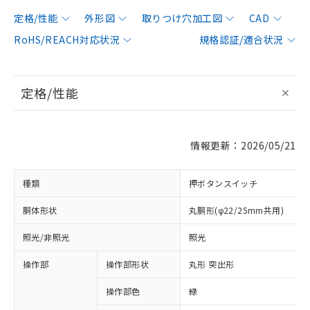
定格/性能
外形図
取りつけ穴加工図
CAD
RoHS/REACH対応状況
規格認証/適合状況
定格/性能
情報更新：2026/05/21
種類
押ボタンスイッチ
胴体形状
丸胴形(φ22/25mm共用)
照光/非照光
照光
操作部
操作部形状
丸形 突出形
操作部色
緑