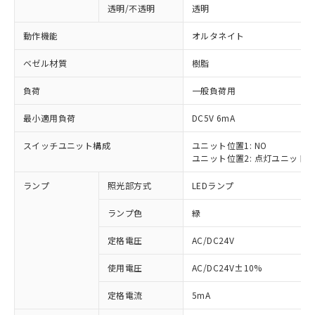
透明/不透明
透明
動作機能
オルタネイト
ベゼル材質
樹脂
負荷
一般負荷用
最小適用負荷
DC5V 6mA
スイッチユニット構成
ユニット位置1: NO
ユニット位置2: 点灯ユニット
ランプ
照光部方式
LEDランプ
ランプ色
緑
定格電圧
AC/DC24V
使用電圧
AC/DC24V±10%
※1 対応状況
定格電流
5mA
対応済み：EU RoHS指令（10物質）の