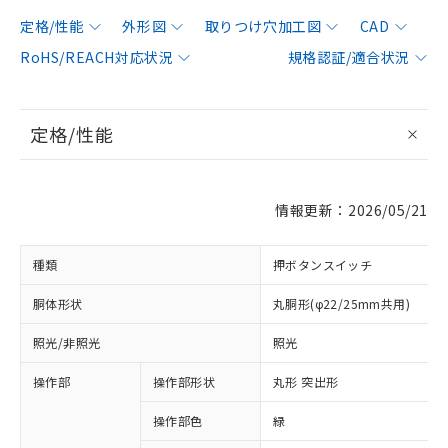
定格/性能
外形図
取りつけ穴加工図
CAD
RoHS/REACH対応状況
規格認証/適合状況
定格/性能
情報更新：2026/05/21
種類
押ボタンスイッチ
胴体形状
丸胴形(φ22/25mm共用)
照光/非照光
照光
操作部
操作部形状
丸形 突出形
操作部色
緑