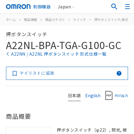
制御機器
Japan
ホーム
>
商品情報
>
商品カテゴリ
>
スイッチ
>
押ボタンスイッチ/表示灯
押ボタンスイッチ
A22NL-BPA-TGA-G100-GC
A22NN / A22NL 押ボタンスイッチ 形式仕様一覧
マイリストに追加
日本語
English
PDF出力
商品概要
押ボタンスイッチ（φ22）, 照光, 樹