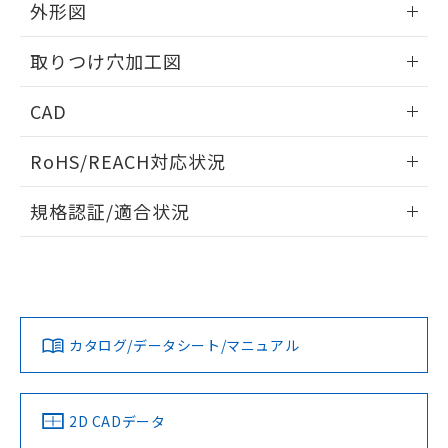
の共同利用に関して"
の「1.共同利
外形図
※本証明書は発行日時点で非含有を証明す
用者の範囲」に記載されている法人を
るもので、過去に遡って非含有を証明する
指します。
情報更新：2026/05/21
ものではありません。
取りつけ穴加工図
また、RoHS指令のフタル酸エステル類４
物質の対応では、対応完了までの期間は出
情報更新：2026/05/21
CAD
荷製品に未対応品が混在することから備考
欄に対応日を記載しておりました。
ログイン/会員登録いただくと、CADデータをダウンロー
RoHS/REACH対応状況
既に当社にて対応品への在庫切替を完了
ドすることができます。
していることから、特段のことがない限
情報更新：2026/7/29
り、2022年1月12日より割愛しておりま
規格認証/適合状況
す。
ログイン/会員登録
EU RoHS
注意事項・凡例
UL認証
CSA認証
CEマーキング
Yes
Yes
Yes
対応状況
対応予定月
※1
※2
ダウンロードデータをご利用いただく前に、以下を必ずお読
みください。
カタログ/データシート/マニュアル
対応済み
ソフトウェアの使用条件
LR型式承認
DNV型式承認
BV型式承認
KR型式承
（イギリス
（ノルウェー
（フランス
（韓国
船舶規格）
船舶規格）
船舶規格）
船舶規格
中国 RoHS
注意事項・凡例
2D CADデータ