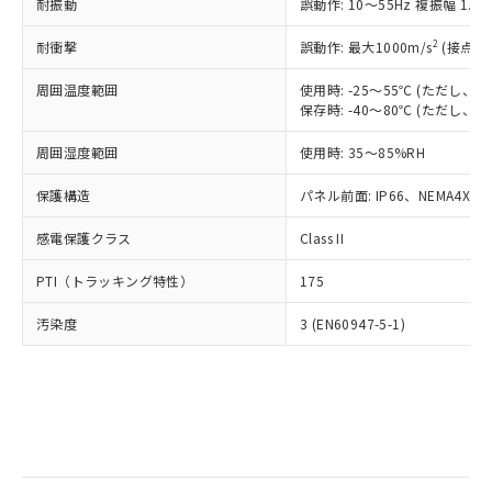
当社は規制貨物を破棄する場合は、完
耐振動
ル) (DEHP)(別名：DOP) 1000ppm以下、フタル酸ブチ
誤動作: 10～55Hz 複振幅 1.
正式な納期状況および標準価格はお客
ル類) : 1000ppm、
ルベンジル（BBP） 1000ppm以下、フタル酸ジブチル
全に破砕するなど、違法に輸出されな
DBP(フタル酸ジブチル) : 1000ppm、 DIBP(フタル酸ジ
様のお取引先、またはお客様担当のオ
（DBP） 1000ppm以下、フタル酸ジイソブチル
イソブチル) : 1000ppm、 BBP(フタル酸ブチルベンジ
△
一定数には満たないが在庫あり
いよう必要な手段を講じます。
2
耐衝撃
誤動作: 最大1000m/s
(接点開
ムロン制御機器販売店・当社販売員に
(DIBP) 1000ppm以下
ル) : 1000ppm、
当社は貴社製品を、核兵器、ミサイ
但し、RoHS指令で産業用監視および制御機器に対する
DEHP(フタル酸ビス(2-エチルヘキシル)) : 1000ppm
ご相談ください。
適用除外項目は除く。
周囲温度範囲
使用時: -25～55℃ (ただし
ル、化学兵器、生物兵器またはその他
－
在庫なし(最新の在庫状況につ
オムロン制御機器販売店や当社販売拠
フタル酸エステル類の４物質については閾値を超える意
保存時: -40～80℃ (ただし
武器並びにこれらの製造装置等に一切
いては、お客様のお取引先、ま
図的な使用がないことを確認しています。
点は「
販売ネットワーク
」をご確認
※2 環境保護使用期限
使用いたしません。
たはお客様担当のオムロン制御
ください。
周囲湿度範囲
使用時: 35～85%RH
当社は、貴社製品を第三者に販売する
機器販売店・当社販売員にご確
在庫状況および標準価格結果を当社の
※2 対応予定月
「ｅ」：有害物質（10物質）のすべてが基
場合は、上記1、2および3の内容を当
認ください)
事前の承諾なく第三者に漏洩または開
保護構造
パネル前面: IP66、NEMA4X, N
準値以下であることを示します。
該第三者に通知します。また当社は、
示しないようお願いします。
部品在庫の切り替え状況などにより、予定
「10」：通常の使用状況下において有害物
販売先および販売に係わる関係者が違
マイパーツ機能（部品リスト作成サー
感電保護クラス
Class II
空
受注生産機種、また在庫状況の
月が前後することがあります。
質が外部に漏えいし、環境に深刻な影響を
法に輸出するおそれがある場合は、取
ビス）をご利用いただくには、I-Web
白
情報を公開していない機種
及ぼさない年数を意味します。
り引きをいたしません。
PTI（トラッキング特性）
175
メンバーズにご登録されている必要が
「－」：未確認です。当社販売部門へお問
あります。
い合わせください。
汚染度
3 (EN60947-5-1)
お客様が当ウェブサイト上で当社にご
※3 非含有証明書ダウンロード
登録された部品リストについて、当社
および当社の共同利用者が、当社の製
下記の非含有証明書をダウンロードするこ
品・サービスに関するお客様との取
とができます。
合意する
キャンセル
引・商談に必要な範囲で利用すること
をご了承ください。
EU RoHS指令（10物質）の非含有証明書
※当社の共同利用者とは、
"個人情報
51物質の非含有証明書（当社基準）