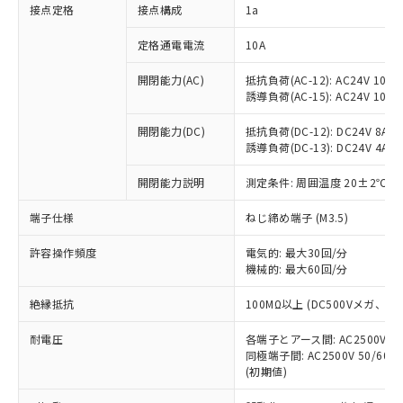
非含有に対応した製品が提供可能な商品で
接点定格
接点構成
1a
す。
対応予定：EU RoHS指令（10物質）の非含
定格通電電流
10A
ご利用条件
有に対応した製品に切り替える予定のある
商品です。
開閉能力(AC)
抵抗負荷(AC-12): AC24V 10A/A
誘導負荷(AC-15): AC24V 10A/AC
対応予定なし：EU RoHS指令（10物質）の
以下の条件をお読みいただき、同意のうえ
非含有に非対応の商品で、対応品を出す予
ご利用ください。
開閉能力(DC)
抵抗負荷(DC-12): DC24V 8A/DC
定はありません。
誘導負荷(DC-13): DC24V 4A/DC
調査・確認中：EU RoHS指令（10物質）の
本サービスは、当社制御機器事業取扱
※1 中国RoHS○×表
非含有の対応状況を調査中または確認中の
商品の当社在庫状況および標準価格
開閉能力説明
測定条件: 周囲温度 20±2℃、
商品です。
(税抜)を提供させていただくもので
「○」：最大均質材料含有率が中国RoHSの
非該当品：ライセンス料など無形物で、有
端子仕様
ねじ締め端子 (M3.5)
す。
基準値以下であることを示します。
害物質有無と関係のない商品です。
当社制御機器事業取扱商品の中には、
「×」：最大均質材料含有率が中国RoHSの
仕入先様の事情により、非含有部品として
許容操作頻度
電気的: 最大30回/分
本サービスの対象外となる商品もある
基準値を超えていることを示します。
いたものが、含有品と判明した場合などや
機械的: 最大60回/分
当社は、これら貴社製品のうち、外国
ことをご了承ください。
「－」：未確認です。当社販売部門へお問
むを得ず変更することがあります。
為替および外国貿易法に定める商品
在庫状況および標準価格照会結果は、
い合わせください。
絶縁抵抗
100MΩ以上 (DC500Vメガ、
（以下｢規制貨物等」という）を輸出
記載している更新日時点での社内デー
*EU RoHS指令（10物質）：
または国外への提供する場合は、日本
記
タに基づき作成されるものであり、閲
説明
耐電圧
鉛(Pb) 1000ppm以下、 水銀(Hg) 1000ppm以下、 カド
各端子とアース間: AC2500V 50/
*中国RoHS10物質の基準値 (GB/T26572)：
国政府の輸出許可(または役務取引許
号
覧された時点での実際の在庫および標
ミウム(Cd) 100ppm以下、
Pb(鉛) :1000ppm、 Hg(水銀) : 1000ppm、 Cd(カドミウ
同極端子間: AC2500V 50/60
可)を取得するなどの必要な手続きを
六価クロム(Cr(Ⅵ)) 1000ppm以下、ポリ臭化ビフェニル
ム) : 100ppm、
準価格とは異なる場合があることをご
(初期値)
類(PBB) 1000ppm以下、ポリ臭化ジフェニルエーテル類
Cr(Ⅵ)(六価クロム) : 1000ppm、 PBBs(ポリ臭化ビフェ
とります。
了承ください。
(PBDE) 1000ppm以下、フタル酸ビス(2-エチルヘキシ
○
一定数以上の在庫あり
ニル類) : 1000ppm、 PBDEs(ポリ臭化ジフェニルエーテ