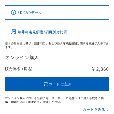
No
No
No
No
中国 RoHS表
※1 ※2
3D CADデータ
この製品の規格認証/適合状況ページへ
Pb
Hg
Cd
Cr(VI)
その他の認証はこちらのページからご検索ください
該非判定見解書/項目別対比表
X
O
O
O
日本の外為法に基づく該非判定、およびEAR再輸出規制に関する見解が入手でき
ます。
"対応済み"や非含有の記載がされた商品であっても、流通
在庫等で未対応品が混在する可能性があります。
オンライン購入
非含有品が必要な際は、弊社営業部門もしくは販売店へお
問い合わせください。
¥ 2,360
販売価格（税込）
この製品のRoHS/REACH対応状況ページへ
カートに追加
オンライン購入における出荷予定日は、カートに追加～「ご購入手続き：価
格・納期の確認」画面にてご確認ください。
カートをみる