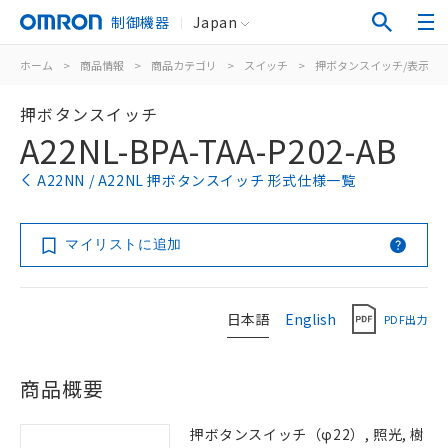
制御機器
Japan
ホーム
>
商品情報
>
商品カテゴリ
>
スイッチ
>
押ボタンスイッチ/表示灯
押ボタンスイッチ
A22NL-BPA-TAA-P202-AB
A22NN / A22NL 押ボタンスイッチ 形式仕様一覧
マイリストに追加
日本語
English
PDF出力
商品概要
押ボタンスイッチ（φ22）, 照光, 樹