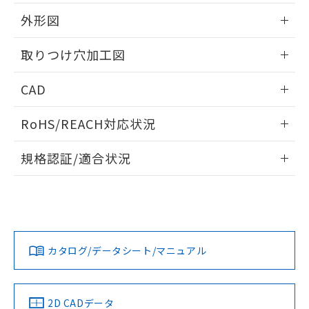
51物質の非含有証明書（当社基準）
の共同利用に関して"
の「1.共同利
※本証明書は発行日時点で非含有を証明す
外形図
用者の範囲」に記載されている法人を
るもので、過去に遡って非含有を証明する
指します。
ものではありません。
情報更新：2026/05/21
取りつけ穴加工図
また、RoHS指令のフタル酸エステル類４
物質の対応では、対応完了までの期間は出
情報更新：2026/05/21
CAD
荷製品に未対応品が混在することから備考
欄に対応日を記載しておりました。
ログイン/会員登録いただくと、CADデータをダウンロー
既に当社にて対応品への在庫切替を完了
RoHS/REACH対応状況
ドすることができます。
していることから、特段のことがない限
り、2022年1月12日より割愛しておりま
情報更新：2026/7/29
規格認証/適合状況
す。
ログイン/会員登録
EU RoHS
注意事項・凡例
A22NL-BPA-TAA-P202-ABについての規格認証/適合状況に
ついては、「カスタマーサポートセンタ お客様相談室」また
は貴社担当オムロン営業員または販売店にお問い合わせくだ
対応状況
対応予定月
※1
※2
さい。
ダウンロードデータをご利用いただく前に、以下を必ずお読
みください。
カタログ/データシート/マニュアル
対応済み
ソフトウェアの使用条件
お問い合わせ
中国 RoHS
注意事項・凡例
2D CADデータ