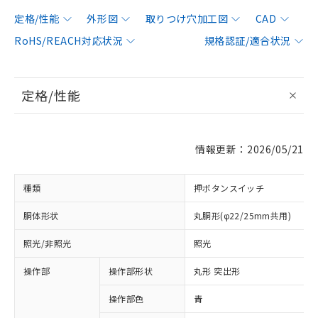
定格/性能
外形図
取りつけ穴加工図
CAD
RoHS/REACH対応状況
規格認証/適合状況
定格/性能
情報更新：2026/05/21
種類
押ボタンスイッチ
胴体形状
丸胴形(φ22/25mm共用)
照光/非照光
照光
操作部
操作部形状
丸形 突出形
操作部色
青