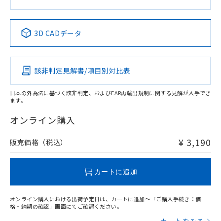
中国 RoHS表
※1 ※2
3D CADデータ
Pb
Hg
Cd
Cr(VI)
該非判定見解書/項目別対比表
X
O
O
O
日本の外為法に基づく該非判定、およびEAR再輸出規制に関する見解が入手でき
ます。
"対応済み"や非含有の記載がされた商品であっても、流通
在庫等で未対応品が混在する可能性があります。
オンライン購入
非含有品が必要な際は、弊社営業部門もしくは販売店へお
問い合わせください。
¥ 3,190
販売価格（税込）
この製品のRoHS/REACH対応状況ページへ
カートに追加
オンライン購入における出荷予定日は、カートに追加～「ご購入手続き：価
格・納期の確認」画面にてご確認ください。