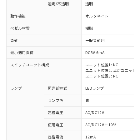
透明/不透明
透明
動作機能
オルタネイト
ベゼル材質
樹脂
負荷
一般負荷用
最小適用負荷
DC5V 6mA
スイッチユニット構成
ユニット位置1: NC
ユニット位置2: 点灯ユニット
ユニット位置3: NC
ランプ
照光部方式
LEDランプ
ランプ色
青
定格電圧
AC/DC12V
※1 対応状況
使用電圧
AC/DC12V±10%
定格電流
12mA
対応済み：EU RoHS指令（10物質）の