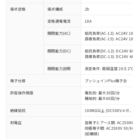
非含有に対応した製品が提供可能な商品で
接点定格
接点構成
2b
す。
対応予定：EU RoHS指令（10物質）の非含
ご利用条件
定格通電電流
10A
有に対応した製品に切り替える予定のある
商品です。
開閉能力(AC)
抵抗負荷(AC-12): AC24V 10A/A
対応予定なし：EU RoHS指令（10物質）の
誘導負荷(AC-15): AC24V 10A/AC
以下の条件をお読みいただき、同意のうえ
非含有に非対応の商品で、対応品を出す予
ご利用ください。
定はありません。
開閉能力(DC)
抵抗負荷(DC-12): DC24V 8A/DC
調査・確認中：EU RoHS指令（10物質）の
誘導負荷(DC-13): DC24V 4A/DC
本サービスは、当社制御機器事業取扱
※1 中国RoHS○×表
非含有の対応状況を調査中または確認中の
商品の当社在庫状況および標準価格
開閉能力説明
測定条件: 周囲温度 20±2℃、
商品です。
(税抜)を提供させていただくもので
「○」：最大均質材料含有率が中国RoHSの
非該当品：ライセンス料など無形物で、有
す。
端子仕様
プッシュインPlus端子台
基準値以下であることを示します。
害物質有無と関係のない商品です。
当社制御機器事業取扱商品の中には、
「×」：最大均質材料含有率が中国RoHSの
仕入先様の事情により、非含有部品として
本サービスの対象外となる商品もある
許容操作頻度
電気的: 最大30回/分
基準値を超えていることを示します。
いたものが、含有品と判明した場合などや
当社は、これら貴社製品のうち、外国
ことをご了承ください。
機械的: 最大60回/分
「－」：未確認です。当社販売部門へお問
むを得ず変更することがあります。
為替および外国貿易法に定める商品
在庫状況および標準価格照会結果は、
い合わせください。
（以下｢規制貨物等」という）を輸出
絶縁抵抗
100MΩ以上 (DC500Vメガ、
記載している更新日時点での社内デー
*EU RoHS指令（10物質）：
または国外への提供する場合は、日本
記
タに基づき作成されるものであり、閲
説明
鉛(Pb) 1000ppm以下、 水銀(Hg) 1000ppm以下、 カド
*中国RoHS10物質の基準値 (GB/T26572)：
国政府の輸出許可(または役務取引許
耐電圧
各端子とアース間: AC2500V 50/
号
覧された時点での実際の在庫および標
ミウム(Cd) 100ppm以下、
Pb(鉛) :1000ppm、 Hg(水銀) : 1000ppm、 Cd(カドミウ
同極端子間: AC2500V 50/60
可)を取得するなどの必要な手続きを
六価クロム(Cr(Ⅵ)) 1000ppm以下、ポリ臭化ビフェニル
ム) : 100ppm、
準価格とは異なる場合があることをご
類(PBB) 1000ppm以下、ポリ臭化ジフェニルエーテル類
(初期値)
Cr(Ⅵ)(六価クロム) : 1000ppm、 PBBs(ポリ臭化ビフェ
とります。
了承ください。
(PBDE) 1000ppm以下、フタル酸ビス(2-エチルヘキシ