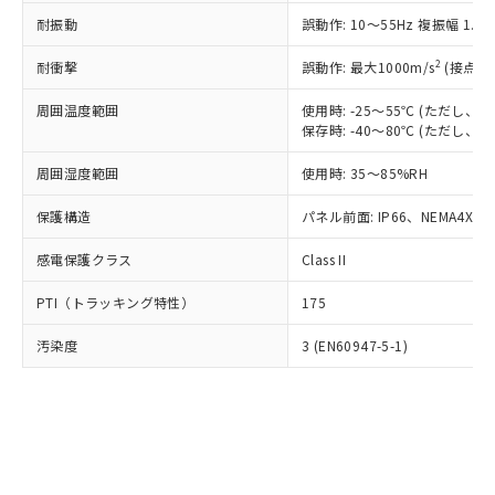
○
一定数以上の在庫あり
ニル類) : 1000ppm、 PBDEs(ポリ臭化ジフェニルエーテ
当社は規制貨物を破棄する場合は、完
ル) (DEHP)(別名：DOP) 1000ppm以下、フタル酸ブチ
正式な納期状況および標準価格はお客
ル類) : 1000ppm、
耐振動
誤動作: 10～55Hz 複振幅 1.
ルベンジル（BBP） 1000ppm以下、フタル酸ジブチル
全に破砕するなど、違法に輸出されな
DBP(フタル酸ジブチル) : 1000ppm、 DIBP(フタル酸ジ
様のお取引先、またはお客様担当のオ
（DBP） 1000ppm以下、フタル酸ジイソブチル
イソブチル) : 1000ppm、 BBP(フタル酸ブチルベンジ
△
一定数には満たないが在庫あり
いよう必要な手段を講じます。
ムロン制御機器販売店・当社販売員に
(DIBP) 1000ppm以下
2
耐衝撃
ル) : 1000ppm、
誤動作: 最大1000m/s
(接点開
当社は貴社製品を、核兵器、ミサイ
但し、RoHS指令で産業用監視および制御機器に対する
DEHP(フタル酸ビス(2-エチルヘキシル)) : 1000ppm
ご相談ください。
適用除外項目は除く。
ル、化学兵器、生物兵器またはその他
－
在庫なし(最新の在庫状況につ
オムロン制御機器販売店や当社販売拠
周囲温度範囲
使用時: -25～55℃ (ただし
フタル酸エステル類の４物質については閾値を超える意
武器並びにこれらの製造装置等に一切
いては、お客様のお取引先、ま
図的な使用がないことを確認しています。
保存時: -40～80℃ (ただし
点は「
販売ネットワーク
」をご確認
※2 環境保護使用期限
使用いたしません。
たはお客様担当のオムロン制御
ください。
当社は、貴社製品を第三者に販売する
周囲湿度範囲
使用時: 35～85%RH
機器販売店・当社販売員にご確
在庫状況および標準価格結果を当社の
※2 対応予定月
「ｅ」：有害物質（10物質）のすべてが基
場合は、上記1、2および3の内容を当
認ください)
事前の承諾なく第三者に漏洩または開
準値以下であることを示します。
保護構造
パネル前面: IP66、NEMA4X, N
該第三者に通知します。また当社は、
示しないようお願いします。
部品在庫の切り替え状況などにより、予定
「10」：通常の使用状況下において有害物
販売先および販売に係わる関係者が違
マイパーツ機能（部品リスト作成サー
空
受注生産機種、また在庫状況の
感電保護クラス
Class II
月が前後することがあります。
質が外部に漏えいし、環境に深刻な影響を
法に輸出するおそれがある場合は、取
ビス）をご利用いただくには、I-Web
白
情報を公開していない機種
及ぼさない年数を意味します。
り引きをいたしません。
メンバーズにご登録されている必要が
PTI（トラッキング特性）
175
「－」：未確認です。当社販売部門へお問
あります。
い合わせください。
お客様が当ウェブサイト上で当社にご
汚染度
3 (EN60947-5-1)
※3 非含有証明書ダウンロード
登録された部品リストについて、当社
および当社の共同利用者が、当社の製
下記の非含有証明書をダウンロードするこ
品・サービスに関するお客様との取
とができます。
合意する
キャンセル
引・商談に必要な範囲で利用すること
をご了承ください。
EU RoHS指令（10物質）の非含有証明書
※当社の共同利用者とは、
"個人情報