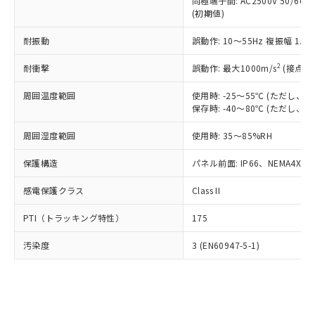
類(PBB) 1000ppm以下、ポリ臭化ジフェニルエーテル類
同極端子間: AC2500V 50/60
Cr(Ⅵ)(六価クロム) : 1000ppm、 PBBs(ポリ臭化ビフェ
とります。
了承ください。
(PBDE) 1000ppm以下、フタル酸ビス(2-エチルヘキシ
○
一定数以上の在庫あり
ニル類) : 1000ppm、 PBDEs(ポリ臭化ジフェニルエーテ
(初期値)
当社は規制貨物を破棄する場合は、完
ル) (DEHP)(別名：DOP) 1000ppm以下、フタル酸ブチ
正式な納期状況および標準価格はお客
ル類) : 1000ppm、
ルベンジル（BBP） 1000ppm以下、フタル酸ジブチル
全に破砕するなど、違法に輸出されな
DBP(フタル酸ジブチル) : 1000ppm、 DIBP(フタル酸ジ
様のお取引先、またはお客様担当のオ
耐振動
誤動作: 10～55Hz 複振幅 1.
（DBP） 1000ppm以下、フタル酸ジイソブチル
イソブチル) : 1000ppm、 BBP(フタル酸ブチルベンジ
△
一定数には満たないが在庫あり
いよう必要な手段を講じます。
ムロン制御機器販売店・当社販売員に
(DIBP) 1000ppm以下
ル) : 1000ppm、
当社は貴社製品を、核兵器、ミサイ
但し、RoHS指令で産業用監視および制御機器に対する
DEHP(フタル酸ビス(2-エチルヘキシル)) : 1000ppm
ご相談ください。
2
耐衝撃
誤動作: 最大1000m/s
(接点開
適用除外項目は除く。
ル、化学兵器、生物兵器またはその他
－
在庫なし(最新の在庫状況につ
オムロン制御機器販売店や当社販売拠
フタル酸エステル類の４物質については閾値を超える意
武器並びにこれらの製造装置等に一切
いては、お客様のお取引先、ま
周囲温度範囲
図的な使用がないことを確認しています。
使用時: -25～55℃ (ただし
点は「
販売ネットワーク
」をご確認
※2 環境保護使用期限
使用いたしません。
保存時: -40～80℃ (ただし
たはお客様担当のオムロン制御
ください。
当社は、貴社製品を第三者に販売する
機器販売店・当社販売員にご確
在庫状況および標準価格結果を当社の
※2 対応予定月
「ｅ」：有害物質（10物質）のすべてが基
周囲湿度範囲
使用時: 35～85%RH
場合は、上記1、2および3の内容を当
認ください)
事前の承諾なく第三者に漏洩または開
準値以下であることを示します。
該第三者に通知します。また当社は、
示しないようお願いします。
保護構造
パネル前面: IP66、NEMA4X, N
部品在庫の切り替え状況などにより、予定
「10」：通常の使用状況下において有害物
販売先および販売に係わる関係者が違
マイパーツ機能（部品リスト作成サー
空
受注生産機種、また在庫状況の
月が前後することがあります。
質が外部に漏えいし、環境に深刻な影響を
法に輸出するおそれがある場合は、取
ビス）をご利用いただくには、I-Web
白
情報を公開していない機種
感電保護クラス
Class II
及ぼさない年数を意味します。
り引きをいたしません。
メンバーズにご登録されている必要が
「－」：未確認です。当社販売部門へお問
あります。
PTI（トラッキング特性）
175
い合わせください。
お客様が当ウェブサイト上で当社にご
※3 非含有証明書ダウンロード
登録された部品リストについて、当社
汚染度
3 (EN60947-5-1)
および当社の共同利用者が、当社の製
下記の非含有証明書をダウンロードするこ
品・サービスに関するお客様との取
とができます。
合意する
キャンセル
引・商談に必要な範囲で利用すること
をご了承ください。
EU RoHS指令（10物質）の非含有証明書