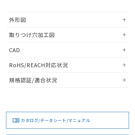
※当社の共同利用者とは、
"個人情報
51物質の非含有証明書（当社基準）
の共同利用に関して"
の「1.共同利
※本証明書は発行日時点で非含有を証明す
用者の範囲」に記載されている法人を
るもので、過去に遡って非含有を証明する
外形図
指します。
ものではありません。
情報更新：2026/05/21
また、RoHS指令のフタル酸エステル類４
取りつけ穴加工図
物質の対応では、対応完了までの期間は出
荷製品に未対応品が混在することから備考
情報更新：2026/05/21
CAD
欄に対応日を記載しておりました。
既に当社にて対応品への在庫切替を完了
ログイン/会員登録いただくと、CADデータをダウンロー
していることから、特段のことがない限
RoHS/REACH対応状況
ドすることができます。
り、2022年1月12日より割愛しておりま
す。
情報更新：2026/7/29
規格認証/適合状況
ログイン/会員登録
EU RoHS
注意事項・凡例
A22NL-BPA-TAA-P100-AEについての規格認証/適合状況につ
いては、「カスタマーサポートセンタ お客様相談室」または
貴社担当オムロン営業員または販売店にお問い合わせくださ
対応状況
対応予定月
※1
※2
い。
ダウンロードデータをご利用いただく前に、以下を必ずお読
みください。
カタログ/データシート/マニュアル
対応済み
ソフトウェアの使用条件
お問い合わせ