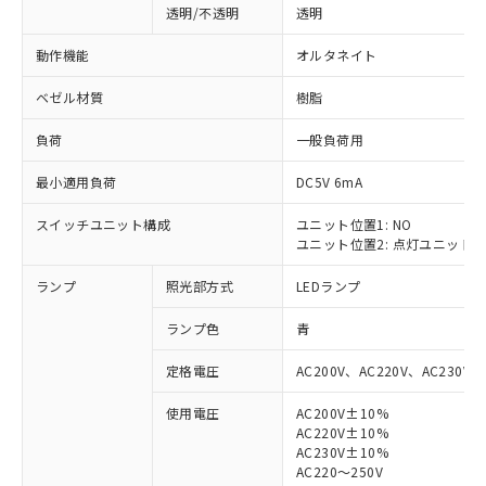
透明/不透明
透明
動作機能
オルタネイト
ベゼル材質
樹脂
負荷
一般負荷用
最小適用負荷
DC5V 6mA
スイッチユニット構成
ユニット位置1: NO
ユニット位置2: 点灯ユニット
ランプ
照光部方式
LEDランプ
ランプ色
青
定格電圧
AC200V、AC220V、AC230V、
使用電圧
AC200V±10%
AC220V±10%
※1 対応状況
AC230V±10%
AC220～250V