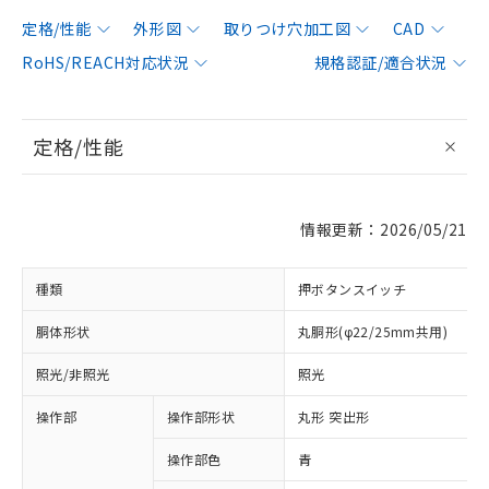
定格/性能
外形図
取りつけ穴加工図
CAD
RoHS/REACH対応状況
規格認証/適合状況
定格/性能
情報更新：2026/05/21
種類
押ボタンスイッチ
胴体形状
丸胴形(φ22/25mm共用)
照光/非照光
照光
操作部
操作部形状
丸形 突出形
操作部色
青