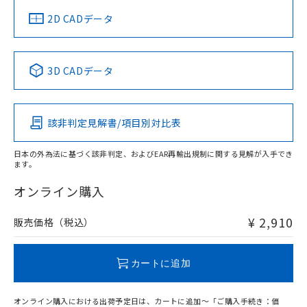
中国 RoHS
注意事項・凡例
2D CADデータ
中国 RoHS表
※1 ※2
3D CADデータ
Pb
Hg
Cd
Cr(VI)
該非判定見解書/項目別対比表
O
O
O
O
日本の外為法に基づく該非判定、およびEAR再輸出規制に関する見解が入手でき
ます。
"対応済み"や非含有の記載がされた商品であっても、流通
在庫等で未対応品が混在する可能性があります。
オンライン購入
非含有品が必要な際は、弊社営業部門もしくは販売店へお
問い合わせください。
¥ 2,910
販売価格（税込）
この製品のRoHS/REACH対応状況ページへ
カートに追加
オンライン購入における出荷予定日は、カートに追加～「ご購入手続き：価