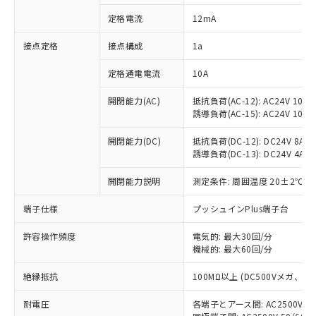
対応済み：EU RoHS指令（10物質）の
定格電流
12mA
非含有に対応した製品が提供可能な商品で
す。
接点定格
接点構成
1a
対応予定：EU RoHS指令（10物質）の非含
ご利用条件
有に対応した製品に切り替える予定のある
定格通電電流
10A
商品です。
対応予定なし：EU RoHS指令（10物質）の
開閉能力(AC)
抵抗負荷(AC-12): AC24V 10A/A
以下の条件をお読みいただき、同意のうえ
非含有に非対応の商品で、対応品を出す予
誘導負荷(AC-15): AC24V 10A/AC
ご利用ください。
定はありません。
調査・確認中：EU RoHS指令（10物質）の
開閉能力(DC)
抵抗負荷(DC-12): DC24V 8A/DC
本サービスは、当社制御機器事業取扱
※1 中国RoHS○×表
誘導負荷(DC-13): DC24V 4A/DC
非含有の対応状況を調査中または確認中の
商品の当社在庫状況および標準価格
商品です。
(税抜)を提供させていただくもので
開閉能力説明
測定条件: 周囲温度 20±2℃、
「○」：最大均質材料含有率が中国RoHSの
非該当品：ライセンス料など無形物で、有
す。
基準値以下であることを示します。
害物質有無と関係のない商品です。
当社制御機器事業取扱商品の中には、
端子仕様
プッシュインPlus端子台
「×」：最大均質材料含有率が中国RoHSの
仕入先様の事情により、非含有部品として
本サービスの対象外となる商品もある
基準値を超えていることを示します。
いたものが、含有品と判明した場合などや
当社は、これら貴社製品のうち、外国
ことをご了承ください。
許容操作頻度
電気的: 最大30回/分
「－」：未確認です。当社販売部門へお問
むを得ず変更することがあります。
為替および外国貿易法に定める商品
機械的: 最大60回/分
在庫状況および標準価格照会結果は、
い合わせください。
（以下｢規制貨物等」という）を輸出
記載している更新日時点での社内デー
*EU RoHS指令（10物質）：
または国外への提供する場合は、日本
絶縁抵抗
100MΩ以上 (DC500Vメガ、
記
タに基づき作成されるものであり、閲
説明
鉛(Pb) 1000ppm以下、 水銀(Hg) 1000ppm以下、 カド
*中国RoHS10物質の基準値 (GB/T26572)：
国政府の輸出許可(または役務取引許
号
覧された時点での実際の在庫および標
ミウム(Cd) 100ppm以下、
Pb(鉛) :1000ppm、 Hg(水銀) : 1000ppm、 Cd(カドミウ
耐電圧
各端子とアース間: AC2500V 50/
可)を取得するなどの必要な手続きを
六価クロム(Cr(Ⅵ)) 1000ppm以下、ポリ臭化ビフェニル
ム) : 100ppm、
準価格とは異なる場合があることをご