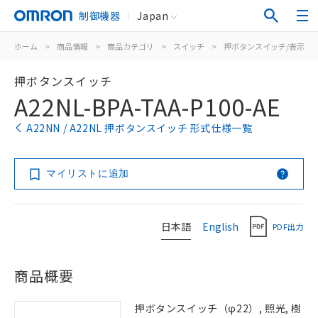
制御機器
Japan
ホーム
>
商品情報
>
商品カテゴリ
>
スイッチ
>
押ボタンスイッチ/表示灯
押ボタンスイッチ
A22NL-BPA-TAA-P100-AE
A22NN / A22NL 押ボタンスイッチ 形式仕様一覧
マイリストに追加
日本語
English
PDF出力
商品概要
押ボタンスイッチ（φ22）, 照光, 樹