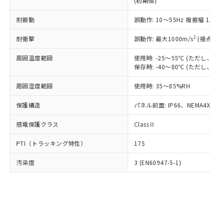
(初期値)
了承ください。
(PBDE) 1000ppm以下、フタル酸ビス(2-エチルヘキシ
○
一定数以上の在庫あり
ニル類) : 1000ppm、 PBDEs(ポリ臭化ジフェニルエーテ
当社は規制貨物を破棄する場合は、完
ル) (DEHP)(別名：DOP) 1000ppm以下、フタル酸ブチ
正式な納期状況および標準価格はお客
ル類) : 1000ppm、
ルベンジル（BBP） 1000ppm以下、フタル酸ジブチル
全に破砕するなど、違法に輸出されな
耐振動
DBP(フタル酸ジブチル) : 1000ppm、 DIBP(フタル酸ジ
誤動作: 10～55Hz 複振幅 1.
様のお取引先、またはお客様担当のオ
（DBP） 1000ppm以下、フタル酸ジイソブチル
イソブチル) : 1000ppm、 BBP(フタル酸ブチルベンジ
△
一定数には満たないが在庫あり
いよう必要な手段を講じます。
ムロン制御機器販売店・当社販売員に
(DIBP) 1000ppm以下
ル) : 1000ppm、
2
耐衝撃
誤動作: 最大1000m/s
(接点開
当社は貴社製品を、核兵器、ミサイ
但し、RoHS指令で産業用監視および制御機器に対する
DEHP(フタル酸ビス(2-エチルヘキシル)) : 1000ppm
ご相談ください。
適用除外項目は除く。
ル、化学兵器、生物兵器またはその他
－
在庫なし(最新の在庫状況につ
オムロン制御機器販売店や当社販売拠
フタル酸エステル類の４物質については閾値を超える意
周囲温度範囲
使用時: -25～55℃ (ただし
武器並びにこれらの製造装置等に一切
いては、お客様のお取引先、ま
図的な使用がないことを確認しています。
点は「
販売ネットワーク
」をご確認
保存時: -40～80℃ (ただし
※2 環境保護使用期限
使用いたしません。
たはお客様担当のオムロン制御
ください。
当社は、貴社製品を第三者に販売する
機器販売店・当社販売員にご確
在庫状況および標準価格結果を当社の
周囲湿度範囲
使用時: 35～85%RH
※2 対応予定月
「ｅ」：有害物質（10物質）のすべてが基
場合は、上記1、2および3の内容を当
認ください)
事前の承諾なく第三者に漏洩または開
準値以下であることを示します。
該第三者に通知します。また当社は、
示しないようお願いします。
保護構造
パネル前面: IP66、NEMA4X, N
部品在庫の切り替え状況などにより、予定
「10」：通常の使用状況下において有害物
販売先および販売に係わる関係者が違
マイパーツ機能（部品リスト作成サー
空
受注生産機種、また在庫状況の
月が前後することがあります。
質が外部に漏えいし、環境に深刻な影響を
法に輸出するおそれがある場合は、取
感電保護クラス
Class II
ビス）をご利用いただくには、I-Web
白
情報を公開していない機種
及ぼさない年数を意味します。
り引きをいたしません。
メンバーズにご登録されている必要が
「－」：未確認です。当社販売部門へお問
PTI（トラッキング特性）
175
あります。
い合わせください。
お客様が当ウェブサイト上で当社にご
※3 非含有証明書ダウンロード
汚染度
3 (EN60947-5-1)
登録された部品リストについて、当社
および当社の共同利用者が、当社の製
下記の非含有証明書をダウンロードするこ
品・サービスに関するお客様との取
とができます。
合意する
キャンセル
引・商談に必要な範囲で利用すること
をご了承ください。
EU RoHS指令（10物質）の非含有証明書
※当社の共同利用者とは、
"個人情報