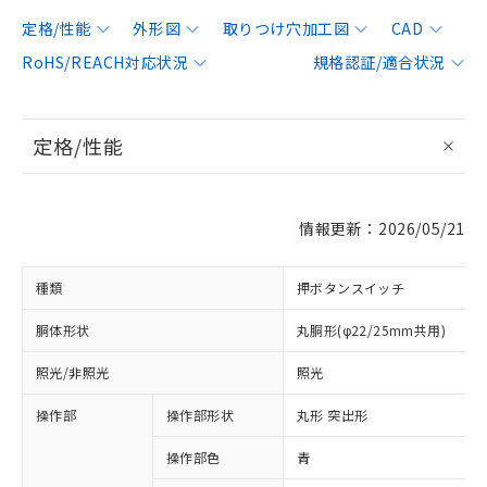
定格/性能
外形図
取りつけ穴加工図
CAD
RoHS/REACH対応状況
規格認証/適合状況
定格/性能
情報更新：2026/05/21
種類
押ボタンスイッチ
胴体形状
丸胴形(φ22/25mm共用)
照光/非照光
照光
操作部
操作部形状
丸形 突出形
操作部色
青