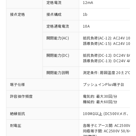
対応済み：EU RoHS指令（10物質）の
定格電流
12mA
非含有に対応した製品が提供可能な商品で
す。
接点定格
接点構成
1b
対応予定：EU RoHS指令（10物質）の非含
ご利用条件
有に対応した製品に切り替える予定のある
定格通電電流
10A
商品です。
開閉能力(AC)
抵抗負荷(AC-12): AC24V 10A/A
対応予定なし：EU RoHS指令（10物質）の
以下の条件をお読みいただき、同意のうえ
誘導負荷(AC-15): AC24V 10A/AC
非含有に非対応の商品で、対応品を出す予
ご利用ください。
定はありません。
開閉能力(DC)
抵抗負荷(DC-12): DC24V 8A/DC
調査・確認中：EU RoHS指令（10物質）の
本サービスは、当社制御機器事業取扱
誘導負荷(DC-13): DC24V 4A/DC
※1 中国RoHS○×表
非含有の対応状況を調査中または確認中の
商品の当社在庫状況および標準価格
商品です。
開閉能力説明
測定条件: 周囲温度 20±2℃、
(税抜)を提供させていただくもので
「○」：最大均質材料含有率が中国RoHSの
非該当品：ライセンス料など無形物で、有
す。
基準値以下であることを示します。
害物質有無と関係のない商品です。
端子仕様
プッシュインPlus端子台
当社制御機器事業取扱商品の中には、
「×」：最大均質材料含有率が中国RoHSの
仕入先様の事情により、非含有部品として
本サービスの対象外となる商品もある
基準値を超えていることを示します。
いたものが、含有品と判明した場合などや
許容操作頻度
電気的: 最大30回/分
当社は、これら貴社製品のうち、外国
ことをご了承ください。
「－」：未確認です。当社販売部門へお問
機械的: 最大60回/分
むを得ず変更することがあります。
為替および外国貿易法に定める商品
在庫状況および標準価格照会結果は、
い合わせください。
（以下｢規制貨物等」という）を輸出
記載している更新日時点での社内デー
絶縁抵抗
100MΩ以上 (DC500Vメガ、
*EU RoHS指令（10物質）：
または国外への提供する場合は、日本
記
タに基づき作成されるものであり、閲
説明
鉛(Pb) 1000ppm以下、 水銀(Hg) 1000ppm以下、 カド
*中国RoHS10物質の基準値 (GB/T26572)：
国政府の輸出許可(または役務取引許
号
覧された時点での実際の在庫および標
ミウム(Cd) 100ppm以下、
耐電圧
Pb(鉛) :1000ppm、 Hg(水銀) : 1000ppm、 Cd(カドミウ
各端子とアース間: AC2500V 50/
可)を取得するなどの必要な手続きを
六価クロム(Cr(Ⅵ)) 1000ppm以下、ポリ臭化ビフェニル
ム) : 100ppm、
準価格とは異なる場合があることをご
同極端子間: AC2500V 50/60
類(PBB) 1000ppm以下、ポリ臭化ジフェニルエーテル類
Cr(Ⅵ)(六価クロム) : 1000ppm、 PBBs(ポリ臭化ビフェ
とります。