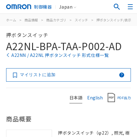
制御機器
Japan
ホーム
>
商品情報
>
商品カテゴリ
>
スイッチ
>
押ボタンスイッチ/表示灯
押ボタンスイッチ
A22NL-BPA-TAA-P002-AD
A22NN / A22NL 押ボタンスイッチ 形式仕様一覧
マイリストに追加
日本語
English
PDF出力
商品概要
押ボタンスイッチ（φ22）, 照光, 樹