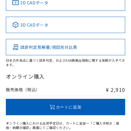
中国 RoHS
注意事項・凡例
2D CADデータ
中国 RoHS表
※1 ※2
3D CADデータ
Pb
Hg
Cd
Cr(VI)
該非判定見解書/項目別対比表
O
O
O
O
日本の外為法に基づく該非判定、およびEAR再輸出規制に関する見解が入手でき
ます。
"対応済み"や非含有の記載がされた商品であっても、流通
在庫等で未対応品が混在する可能性があります。
オンライン購入
非含有品が必要な際は、弊社営業部門もしくは販売店へお
問い合わせください。
¥ 2,910
販売価格（税込）
この製品のRoHS/REACH対応状況ページへ
カートに追加
オンライン購入における出荷予定日は、カートに追加～「ご購入手続き：価
格・納期の確認」画面にてご確認ください。