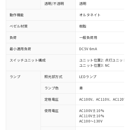
透明/不透明
透明
動作機能
オルタネイト
ベゼル材質
樹脂
負荷
一般負荷用
最小適用負荷
DC5V 6mA
スイッチユニット構成
ユニット位置2: 点灯ユニット
ユニット位置3: NC
ランプ
照光部方式
LEDランプ
ランプ色
青
定格電圧
AC100V、AC110V、AC120V
使用電圧
AC100V±10%
AC110V±10%
※1 対応状況
AC100～130V