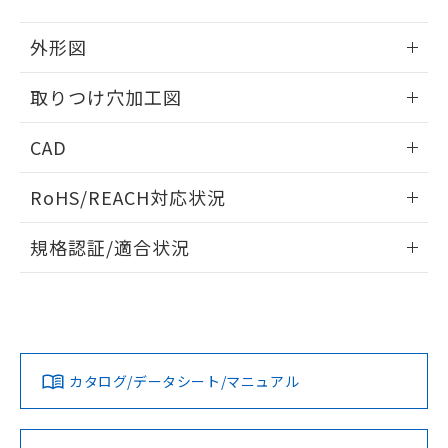
51物質の非含有証明書（当社基準）
の共同利用に関して"
の「1.共同利
※本証明書は発行日時点で非含有を証明す
用者の範囲」に記載されている法人を
外形図
るもので、過去に遡って非含有を証明する
指します。
ものではありません。
情報更新：2026/05/21
取りつけ穴加工図
また、RoHS指令のフタル酸エステル類４
物質の対応では、対応完了までの期間は出
情報更新：2026/05/21
荷製品に未対応品が混在することから備考
CAD
欄に対応日を記載しておりました。
既に当社にて対応品への在庫切替を完了
ログイン/会員登録いただくと、CADデータをダウンロー
RoHS/REACH対応状況
していることから、特段のことがない限
ドすることができます。
り、2022年1月12日より割愛しておりま
情報更新：2026/7/29
す。
規格認証/適合状況
ログイン/会員登録
EU RoHS
注意事項・凡例
A22NL-BPA-TAA-P002-ADについての規格認証/適合状況に
ついては、「カスタマーサポートセンタ お客様相談室」また
は貴社担当オムロン営業員または販売店にお問い合わせくだ
対応状況
対応予定月
※1
※2
さい。
ダウンロードデータをご利用いただく前に、以下を必ずお読
みください。
カタログ/データシート/マニュアル
対応済み
ソフトウェアの使用条件
お問い合わせ