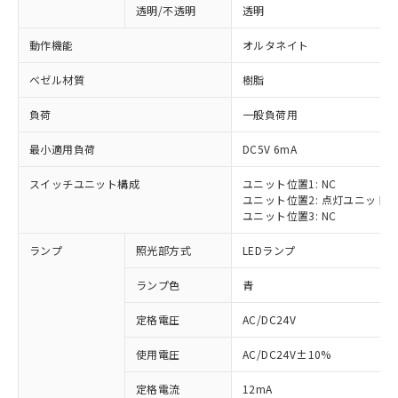
透明/不透明
透明
動作機能
オルタネイト
ベゼル材質
樹脂
負荷
一般負荷用
最小適用負荷
DC5V 6mA
スイッチユニット構成
ユニット位置1: NC
ユニット位置2: 点灯ユニット
ユニット位置3: NC
ランプ
照光部方式
LEDランプ
ランプ色
青
定格電圧
AC/DC24V
※1 対応状況
使用電圧
AC/DC24V±10%
定格電流
12mA
対応済み：EU RoHS指令（10物質）の