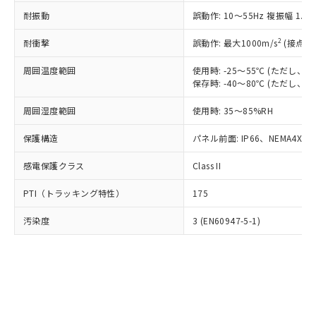
○
一定数以上の在庫あり
ニル類) : 1000ppm、 PBDEs(ポリ臭化ジフェニルエーテ
当社は規制貨物を破棄する場合は、完
ル) (DEHP)(別名：DOP) 1000ppm以下、フタル酸ブチ
正式な納期状況および標準価格はお客
ル類) : 1000ppm、
耐振動
誤動作: 10～55Hz 複振幅 1.
ルベンジル（BBP） 1000ppm以下、フタル酸ジブチル
全に破砕するなど、違法に輸出されな
DBP(フタル酸ジブチル) : 1000ppm、 DIBP(フタル酸ジ
様のお取引先、またはお客様担当のオ
（DBP） 1000ppm以下、フタル酸ジイソブチル
イソブチル) : 1000ppm、 BBP(フタル酸ブチルベンジ
△
一定数には満たないが在庫あり
いよう必要な手段を講じます。
ムロン制御機器販売店・当社販売員に
(DIBP) 1000ppm以下
2
耐衝撃
ル) : 1000ppm、
誤動作: 最大1000m/s
(接点開
当社は貴社製品を、核兵器、ミサイ
但し、RoHS指令で産業用監視および制御機器に対する
DEHP(フタル酸ビス(2-エチルヘキシル)) : 1000ppm
ご相談ください。
適用除外項目は除く。
ル、化学兵器、生物兵器またはその他
－
在庫なし(最新の在庫状況につ
オムロン制御機器販売店や当社販売拠
周囲温度範囲
使用時: -25～55℃ (ただし
フタル酸エステル類の４物質については閾値を超える意
武器並びにこれらの製造装置等に一切
いては、お客様のお取引先、ま
図的な使用がないことを確認しています。
保存時: -40～80℃ (ただし
点は「
販売ネットワーク
」をご確認
※2 環境保護使用期限
使用いたしません。
たはお客様担当のオムロン制御
ください。
当社は、貴社製品を第三者に販売する
周囲湿度範囲
使用時: 35～85%RH
機器販売店・当社販売員にご確
在庫状況および標準価格結果を当社の
※2 対応予定月
「ｅ」：有害物質（10物質）のすべてが基
場合は、上記1、2および3の内容を当
認ください)
事前の承諾なく第三者に漏洩または開
準値以下であることを示します。
保護構造
パネル前面: IP66、NEMA4X, N
該第三者に通知します。また当社は、
示しないようお願いします。
部品在庫の切り替え状況などにより、予定
「10」：通常の使用状況下において有害物
販売先および販売に係わる関係者が違
マイパーツ機能（部品リスト作成サー
空
受注生産機種、また在庫状況の
感電保護クラス
Class II
月が前後することがあります。
質が外部に漏えいし、環境に深刻な影響を
法に輸出するおそれがある場合は、取
ビス）をご利用いただくには、I-Web
白
情報を公開していない機種
及ぼさない年数を意味します。
り引きをいたしません。
メンバーズにご登録されている必要が
PTI（トラッキング特性）
175
「－」：未確認です。当社販売部門へお問
あります。
い合わせください。
お客様が当ウェブサイト上で当社にご
汚染度
3 (EN60947-5-1)
※3 非含有証明書ダウンロード
登録された部品リストについて、当社
および当社の共同利用者が、当社の製
下記の非含有証明書をダウンロードするこ
品・サービスに関するお客様との取
とができます。
合意する
キャンセル
引・商談に必要な範囲で利用すること
をご了承ください。
EU RoHS指令（10物質）の非含有証明書
※当社の共同利用者とは、
"個人情報