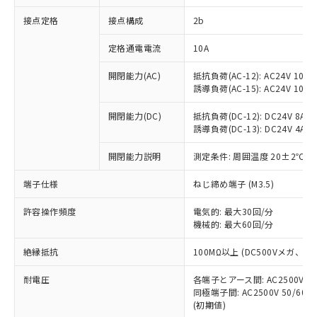
非含有に対応した製品が提供可能な商品で
接点定格
接点構成
2b
す。
対応予定：EU RoHS指令（10物質）の非含
ご利用条件
定格通電電流
10A
有に対応した製品に切り替える予定のある
商品です。
開閉能力(AC)
抵抗負荷(AC-12): AC24V 10A/A
対応予定なし：EU RoHS指令（10物質）の
誘導負荷(AC-15): AC24V 10A/AC
以下の条件をお読みいただき、同意のうえ
非含有に非対応の商品で、対応品を出す予
ご利用ください。
定はありません。
開閉能力(DC)
抵抗負荷(DC-12): DC24V 8A/DC
調査・確認中：EU RoHS指令（10物質）の
誘導負荷(DC-13): DC24V 4A/DC
本サービスは、当社制御機器事業取扱
※1 中国RoHS○×表
非含有の対応状況を調査中または確認中の
商品の当社在庫状況および標準価格
開閉能力説明
測定条件: 周囲温度 20±2℃、
商品です。
(税抜)を提供させていただくもので
「○」：最大均質材料含有率が中国RoHSの
非該当品：ライセンス料など無形物で、有
す。
端子仕様
ねじ締め端子 (M3.5)
基準値以下であることを示します。
害物質有無と関係のない商品です。
当社制御機器事業取扱商品の中には、
「×」：最大均質材料含有率が中国RoHSの
仕入先様の事情により、非含有部品として
本サービスの対象外となる商品もある
許容操作頻度
電気的: 最大30回/分
基準値を超えていることを示します。
いたものが、含有品と判明した場合などや
当社は、これら貴社製品のうち、外国
ことをご了承ください。
機械的: 最大60回/分
「－」：未確認です。当社販売部門へお問
むを得ず変更することがあります。
為替および外国貿易法に定める商品
在庫状況および標準価格照会結果は、
い合わせください。
（以下｢規制貨物等」という）を輸出
絶縁抵抗
100MΩ以上 (DC500Vメガ、
記載している更新日時点での社内デー
*EU RoHS指令（10物質）：
または国外への提供する場合は、日本
記
タに基づき作成されるものであり、閲
説明
鉛(Pb) 1000ppm以下、 水銀(Hg) 1000ppm以下、 カド
*中国RoHS10物質の基準値 (GB/T26572)：
国政府の輸出許可(または役務取引許
耐電圧
各端子とアース間: AC2500V 50/
号
覧された時点での実際の在庫および標
ミウム(Cd) 100ppm以下、
Pb(鉛) :1000ppm、 Hg(水銀) : 1000ppm、 Cd(カドミウ
同極端子間: AC2500V 50/60
可)を取得するなどの必要な手続きを
六価クロム(Cr(Ⅵ)) 1000ppm以下、ポリ臭化ビフェニル
ム) : 100ppm、
準価格とは異なる場合があることをご
類(PBB) 1000ppm以下、ポリ臭化ジフェニルエーテル類
(初期値)
Cr(Ⅵ)(六価クロム) : 1000ppm、 PBBs(ポリ臭化ビフェ
とります。
了承ください。
(PBDE) 1000ppm以下、フタル酸ビス(2-エチルヘキシ