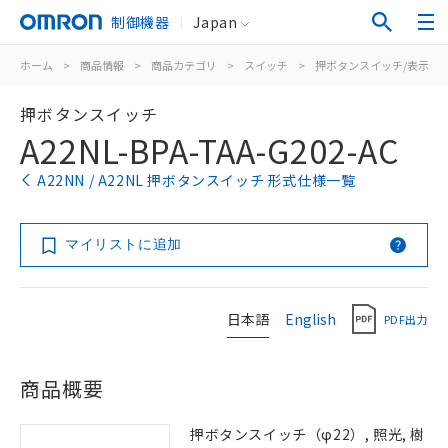
制御機器
Japan
ホーム
>
商品情報
>
商品カテゴリ
>
スイッチ
>
押ボタンスイッチ/表示灯
押ボタンスイッチ
A22NL-BPA-TAA-G202-AC
A22NN / A22NL 押ボタンスイッチ 形式仕様一覧
マイリストに追加
日本語
English
PDF出力
商品概要
押ボタンスイッチ（φ22）, 照光, 樹