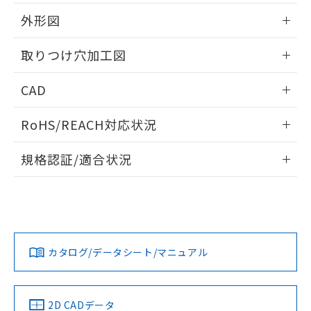
51物質の非含有証明書（当社基準）
の共同利用に関して"
の「1.共同利
※本証明書は発行日時点で非含有を証明す
外形図
用者の範囲」に記載されている法人を
るもので、過去に遡って非含有を証明する
指します。
ものではありません。
情報更新：2026/05/21
取りつけ穴加工図
また、RoHS指令のフタル酸エステル類４
物質の対応では、対応完了までの期間は出
情報更新：2026/05/21
CAD
荷製品に未対応品が混在することから備考
欄に対応日を記載しておりました。
ログイン/会員登録いただくと、CADデータをダウンロー
既に当社にて対応品への在庫切替を完了
RoHS/REACH対応状況
ドすることができます。
していることから、特段のことがない限
り、2022年1月12日より割愛しておりま
情報更新：2026/7/29
規格認証/適合状況
す。
ログイン/会員登録
EU RoHS
注意事項・凡例
UL認証
CSA認証
CEマーキング
Yes
Yes
Yes
対応状況
対応予定月
※1
※2
ダウンロードデータをご利用いただく前に、以下を必ずお読
みください。
カタログ/データシート/マニュアル
対応済み
ソフトウェアの使用条件
LR型式承認
DNV型式承認
BV型式承認
KR型式承
（イギリス
（ノルウェー
（フランス
（韓国
船舶規格）
船舶規格）
船舶規格）
船舶規格
中国 RoHS
注意事項・凡例
2D CADデータ