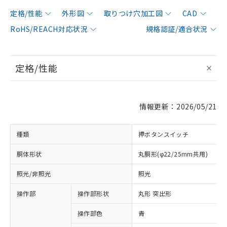
定格/性能
外形図
取りつけ穴加工図
CAD
RoHS/REACH対応状況
規格認証/適合状況
定格/性能
情報更新：2026/05/21
種類
押ボタンスイッチ
胴体形状
丸胴形(φ22/25mm共用)
照光/非照光
照光
操作部
操作部形状
丸形 突出形
操作部色
青