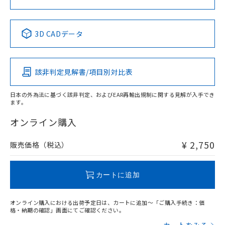
No
No
No
No
中国 RoHS表
※1 ※2
3D CADデータ
この製品の規格認証/適合状況ページへ
Pb
Hg
Cd
Cr(VI)
その他の認証はこちらのページからご検索ください
該非判定見解書/項目別対比表
X
O
O
O
日本の外為法に基づく該非判定、およびEAR再輸出規制に関する見解が入手でき
ます。
"対応済み"や非含有の記載がされた商品であっても、流通
在庫等で未対応品が混在する可能性があります。
オンライン購入
非含有品が必要な際は、弊社営業部門もしくは販売店へお
問い合わせください。
¥ 2,750
販売価格（税込）
この製品のRoHS/REACH対応状況ページへ
カートに追加
オンライン購入における出荷予定日は、カートに追加～「ご購入手続き：価
格・納期の確認」画面にてご確認ください。