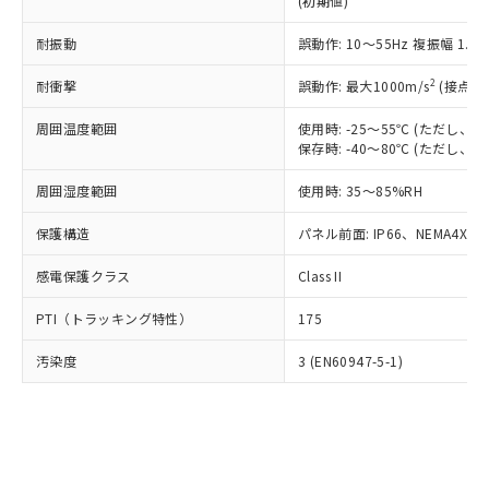
(初期値)
了承ください。
(PBDE) 1000ppm以下、フタル酸ビス(2-エチルヘキシ
○
一定数以上の在庫あり
ニル類) : 1000ppm、 PBDEs(ポリ臭化ジフェニルエーテ
当社は規制貨物を破棄する場合は、完
ル) (DEHP)(別名：DOP) 1000ppm以下、フタル酸ブチ
正式な納期状況および標準価格はお客
ル類) : 1000ppm、
ルベンジル（BBP） 1000ppm以下、フタル酸ジブチル
全に破砕するなど、違法に輸出されな
耐振動
DBP(フタル酸ジブチル) : 1000ppm、 DIBP(フタル酸ジ
誤動作: 10～55Hz 複振幅 1.
様のお取引先、またはお客様担当のオ
（DBP） 1000ppm以下、フタル酸ジイソブチル
イソブチル) : 1000ppm、 BBP(フタル酸ブチルベンジ
△
一定数には満たないが在庫あり
いよう必要な手段を講じます。
ムロン制御機器販売店・当社販売員に
(DIBP) 1000ppm以下
ル) : 1000ppm、
2
耐衝撃
誤動作: 最大1000m/s
(接点開
当社は貴社製品を、核兵器、ミサイ
但し、RoHS指令で産業用監視および制御機器に対する
DEHP(フタル酸ビス(2-エチルヘキシル)) : 1000ppm
ご相談ください。
適用除外項目は除く。
ル、化学兵器、生物兵器またはその他
－
在庫なし(最新の在庫状況につ
オムロン制御機器販売店や当社販売拠
フタル酸エステル類の４物質については閾値を超える意
周囲温度範囲
使用時: -25～55℃ (ただし
武器並びにこれらの製造装置等に一切
いては、お客様のお取引先、ま
図的な使用がないことを確認しています。
点は「
販売ネットワーク
」をご確認
保存時: -40～80℃ (ただし
※2 環境保護使用期限
使用いたしません。
たはお客様担当のオムロン制御
ください。
当社は、貴社製品を第三者に販売する
機器販売店・当社販売員にご確
在庫状況および標準価格結果を当社の
周囲湿度範囲
使用時: 35～85%RH
※2 対応予定月
「ｅ」：有害物質（10物質）のすべてが基
場合は、上記1、2および3の内容を当
認ください)
事前の承諾なく第三者に漏洩または開
準値以下であることを示します。
該第三者に通知します。また当社は、
示しないようお願いします。
保護構造
パネル前面: IP66、NEMA4X, N
部品在庫の切り替え状況などにより、予定
「10」：通常の使用状況下において有害物
販売先および販売に係わる関係者が違
マイパーツ機能（部品リスト作成サー
空
受注生産機種、また在庫状況の
月が前後することがあります。
質が外部に漏えいし、環境に深刻な影響を
法に輸出するおそれがある場合は、取
感電保護クラス
Class II
ビス）をご利用いただくには、I-Web
白
情報を公開していない機種
及ぼさない年数を意味します。
り引きをいたしません。
メンバーズにご登録されている必要が
「－」：未確認です。当社販売部門へお問
PTI（トラッキング特性）
175
あります。
い合わせください。
お客様が当ウェブサイト上で当社にご
※3 非含有証明書ダウンロード
汚染度
3 (EN60947-5-1)
登録された部品リストについて、当社
および当社の共同利用者が、当社の製
下記の非含有証明書をダウンロードするこ
品・サービスに関するお客様との取
とができます。
合意する
キャンセル
引・商談に必要な範囲で利用すること
をご了承ください。
EU RoHS指令（10物質）の非含有証明書
※当社の共同利用者とは、
"個人情報