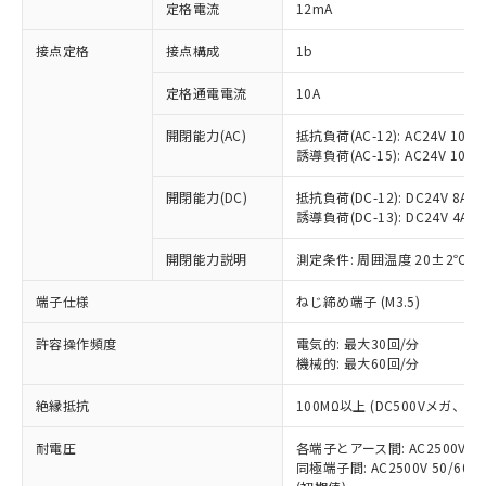
対応済み：EU RoHS指令（10物質）の
定格電流
12mA
非含有に対応した製品が提供可能な商品で
す。
接点定格
接点構成
1b
対応予定：EU RoHS指令（10物質）の非含
ご利用条件
有に対応した製品に切り替える予定のある
定格通電電流
10A
商品です。
開閉能力(AC)
抵抗負荷(AC-12): AC24V 10A/A
対応予定なし：EU RoHS指令（10物質）の
以下の条件をお読みいただき、同意のうえ
誘導負荷(AC-15): AC24V 10A/AC
非含有に非対応の商品で、対応品を出す予
ご利用ください。
定はありません。
開閉能力(DC)
抵抗負荷(DC-12): DC24V 8A/DC
調査・確認中：EU RoHS指令（10物質）の
本サービスは、当社制御機器事業取扱
誘導負荷(DC-13): DC24V 4A/DC
※1 中国RoHS○×表
非含有の対応状況を調査中または確認中の
商品の当社在庫状況および標準価格
商品です。
開閉能力説明
測定条件: 周囲温度 20±2℃、
(税抜)を提供させていただくもので
「○」：最大均質材料含有率が中国RoHSの
非該当品：ライセンス料など無形物で、有
す。
基準値以下であることを示します。
害物質有無と関係のない商品です。
端子仕様
ねじ締め端子 (M3.5)
当社制御機器事業取扱商品の中には、
「×」：最大均質材料含有率が中国RoHSの
仕入先様の事情により、非含有部品として
本サービスの対象外となる商品もある
基準値を超えていることを示します。
いたものが、含有品と判明した場合などや
許容操作頻度
電気的: 最大30回/分
当社は、これら貴社製品のうち、外国
ことをご了承ください。
「－」：未確認です。当社販売部門へお問
機械的: 最大60回/分
むを得ず変更することがあります。
為替および外国貿易法に定める商品
在庫状況および標準価格照会結果は、
い合わせください。
（以下｢規制貨物等」という）を輸出
記載している更新日時点での社内デー
絶縁抵抗
100MΩ以上 (DC500Vメガ、
*EU RoHS指令（10物質）：
または国外への提供する場合は、日本
記
タに基づき作成されるものであり、閲
説明
鉛(Pb) 1000ppm以下、 水銀(Hg) 1000ppm以下、 カド
*中国RoHS10物質の基準値 (GB/T26572)：
国政府の輸出許可(または役務取引許
号
覧された時点での実際の在庫および標
ミウム(Cd) 100ppm以下、
耐電圧
Pb(鉛) :1000ppm、 Hg(水銀) : 1000ppm、 Cd(カドミウ
各端子とアース間: AC2500V 50/
可)を取得するなどの必要な手続きを
六価クロム(Cr(Ⅵ)) 1000ppm以下、ポリ臭化ビフェニル
ム) : 100ppm、
準価格とは異なる場合があることをご
同極端子間: AC2500V 50/60
類(PBB) 1000ppm以下、ポリ臭化ジフェニルエーテル類
Cr(Ⅵ)(六価クロム) : 1000ppm、 PBBs(ポリ臭化ビフェ
とります。