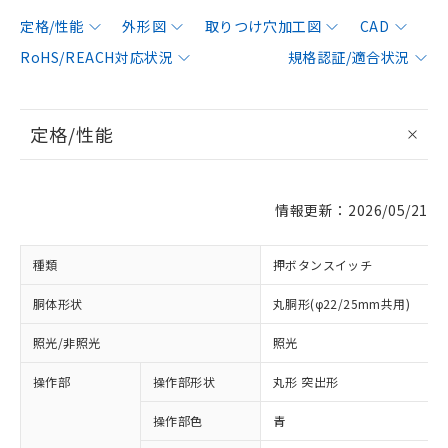
定格/性能
外形図
取りつけ穴加工図
CAD
RoHS/REACH対応状況
規格認証/適合状況
定格/性能
情報更新：2026/05/21
種類
押ボタンスイッチ
胴体形状
丸胴形(φ22/25mm共用)
照光/非照光
照光
操作部
操作部形状
丸形 突出形
操作部色
青