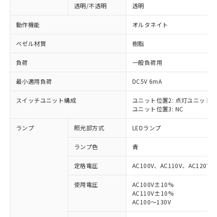
透明/不透明
透明
動作機能
オルタネイト
ベゼル材質
樹脂
負荷
一般負荷用
最小適用負荷
DC5V 6mA
スイッチユニット構成
ユニット位置2: 点灯ユニット
ユニット位置3: NC
ランプ
照光部方式
LEDランプ
ランプ色
青
定格電圧
AC100V、AC110V、AC120V
使用電圧
AC100V±10%
AC110V±10%
※1 対応状況
AC100～130V