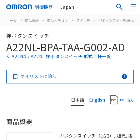
制御機器
Japan
ホーム
>
商品情報
>
商品カテゴリ
>
スイッチ
>
押ボタンスイッチ/表示灯
押ボタンスイッチ
A22NL-BPA-TAA-G002-AD
A22NN / A22NL 押ボタンスイッチ 形式仕様一覧
マイリストに追加
日本語
English
PDF出力
商品概要
押ボタンスイッチ（φ22）, 照光, 樹