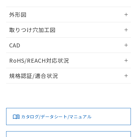
51物質の非含有証明書（当社基準）
の共同利用に関して"
の「1.共同利
※本証明書は発行日時点で非含有を証明す
用者の範囲」に記載されている法人を
外形図
るもので、過去に遡って非含有を証明する
指します。
ものではありません。
情報更新：2026/05/21
取りつけ穴加工図
また、RoHS指令のフタル酸エステル類４
物質の対応では、対応完了までの期間は出
情報更新：2026/05/21
荷製品に未対応品が混在することから備考
CAD
欄に対応日を記載しておりました。
既に当社にて対応品への在庫切替を完了
ログイン/会員登録いただくと、CADデータをダウンロー
RoHS/REACH対応状況
していることから、特段のことがない限
ドすることができます。
り、2022年1月12日より割愛しておりま
情報更新：2026/7/29
す。
規格認証/適合状況
ログイン/会員登録
EU RoHS
注意事項・凡例
UL認証
CSA認証
CEマーキング
Yes
Yes
Yes
対応状況
対応予定月
※1
※2
ダウンロードデータをご利用いただく前に、以下を必ずお読
みください。
カタログ/データシート/マニュアル
対応済み
ソフトウェアの使用条件
LR型式承認
DNV型式承認
BV型式承認
KR型式承
（イギリス
（ノルウェー
（フランス
（韓国
船舶規格）
船舶規格）
船舶規格）
船舶規格