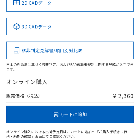
中国 RoHS
注意事項・凡例
2D CADデータ
No
No
No
No
中国 RoHS表
※1 ※2
3D CADデータ
この製品の規格認証/適合状況ページへ
Pb
Hg
Cd
Cr(VI)
その他の認証はこちらのページからご検索ください
該非判定見解書/項目別対比表
O
O
O
O
日本の外為法に基づく該非判定、およびEAR再輸出規制に関する見解が入手でき
ます。
"対応済み"や非含有の記載がされた商品であっても、流通
在庫等で未対応品が混在する可能性があります。
オンライン購入
非含有品が必要な際は、弊社営業部門もしくは販売店へお
問い合わせください。
¥ 2,360
販売価格（税込）
この製品のRoHS/REACH対応状況ページへ
カートに追加
オンライン購入における出荷予定日は、カートに追加～「ご購入手続き：価
格・納期の確認」画面にてご確認ください。