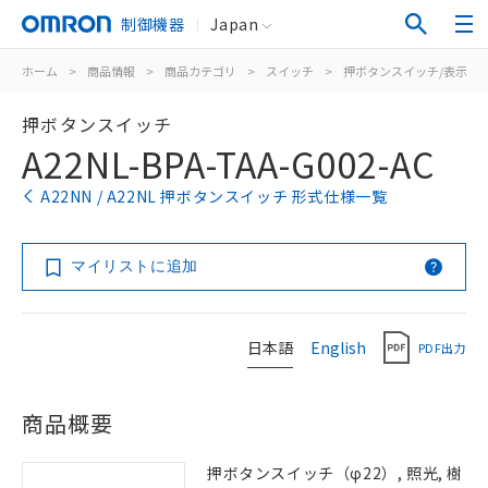
制御機器
Japan
ホーム
>
商品情報
>
商品カテゴリ
>
スイッチ
>
押ボタンスイッチ/表示灯
押ボタンスイッチ
A22NL-BPA-TAA-G002-AC
A22NN / A22NL 押ボタンスイッチ 形式仕様一覧
マイリストに追加
日本語
English
PDF出力
商品概要
押ボタンスイッチ（φ22）, 照光, 樹