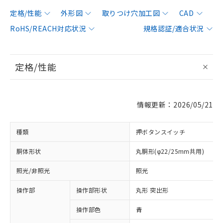
定格/性能
外形図
取りつけ穴加工図
CAD
RoHS/REACH対応状況
規格認証/適合状況
定格/性能
情報更新：2026/05/21
種類
押ボタンスイッチ
胴体形状
丸胴形(φ22/25mm共用)
照光/非照光
照光
操作部
操作部形状
丸形 突出形
操作部色
青