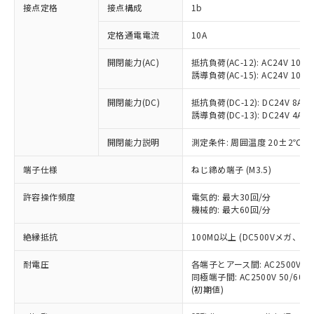
非含有に対応した製品が提供可能な商品で
接点定格
接点構成
1b
す。
対応予定：EU RoHS指令（10物質）の非含
定格通電電流
10A
ご利用条件
有に対応した製品に切り替える予定のある
商品です。
開閉能力(AC)
抵抗負荷(AC-12): AC24V 10A/A
誘導負荷(AC-15): AC24V 10A/AC
対応予定なし：EU RoHS指令（10物質）の
以下の条件をお読みいただき、同意のうえ
非含有に非対応の商品で、対応品を出す予
ご利用ください。
開閉能力(DC)
抵抗負荷(DC-12): DC24V 8A/DC
定はありません。
誘導負荷(DC-13): DC24V 4A/DC
調査・確認中：EU RoHS指令（10物質）の
本サービスは、当社制御機器事業取扱
※1 中国RoHS○×表
非含有の対応状況を調査中または確認中の
商品の当社在庫状況および標準価格
開閉能力説明
測定条件: 周囲温度 20±2℃、
商品です。
(税抜)を提供させていただくもので
「○」：最大均質材料含有率が中国RoHSの
非該当品：ライセンス料など無形物で、有
端子仕様
ねじ締め端子 (M3.5)
す。
基準値以下であることを示します。
害物質有無と関係のない商品です。
当社制御機器事業取扱商品の中には、
「×」：最大均質材料含有率が中国RoHSの
仕入先様の事情により、非含有部品として
許容操作頻度
電気的: 最大30回/分
本サービスの対象外となる商品もある
基準値を超えていることを示します。
いたものが、含有品と判明した場合などや
機械的: 最大60回/分
当社は、これら貴社製品のうち、外国
ことをご了承ください。
「－」：未確認です。当社販売部門へお問
むを得ず変更することがあります。
為替および外国貿易法に定める商品
在庫状況および標準価格照会結果は、
い合わせください。
絶縁抵抗
100MΩ以上 (DC500Vメガ、
（以下｢規制貨物等」という）を輸出
記載している更新日時点での社内デー
*EU RoHS指令（10物質）：
または国外への提供する場合は、日本
記
タに基づき作成されるものであり、閲
説明
耐電圧
鉛(Pb) 1000ppm以下、 水銀(Hg) 1000ppm以下、 カド
各端子とアース間: AC2500V 50/
*中国RoHS10物質の基準値 (GB/T26572)：
国政府の輸出許可(または役務取引許
号
覧された時点での実際の在庫および標
ミウム(Cd) 100ppm以下、
Pb(鉛) :1000ppm、 Hg(水銀) : 1000ppm、 Cd(カドミウ
同極端子間: AC2500V 50/60
可)を取得するなどの必要な手続きを
六価クロム(Cr(Ⅵ)) 1000ppm以下、ポリ臭化ビフェニル
ム) : 100ppm、
準価格とは異なる場合があることをご
(初期値)
類(PBB) 1000ppm以下、ポリ臭化ジフェニルエーテル類
Cr(Ⅵ)(六価クロム) : 1000ppm、 PBBs(ポリ臭化ビフェ
とります。
了承ください。
(PBDE) 1000ppm以下、フタル酸ビス(2-エチルヘキシ
○
一定数以上の在庫あり
ニル類) : 1000ppm、 PBDEs(ポリ臭化ジフェニルエーテ