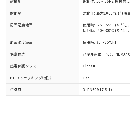
当社は規制貨物を破棄する場合は、完
耐振動
ル) (DEHP)(別名：DOP) 1000ppm以下、フタル酸ブチ
誤動作: 10～55Hz 複振幅 1.
正式な納期状況および標準価格はお客
ル類) : 1000ppm、
ルベンジル（BBP） 1000ppm以下、フタル酸ジブチル
全に破砕するなど、違法に輸出されな
DBP(フタル酸ジブチル) : 1000ppm、 DIBP(フタル酸ジ
様のお取引先、またはお客様担当のオ
（DBP） 1000ppm以下、フタル酸ジイソブチル
イソブチル) : 1000ppm、 BBP(フタル酸ブチルベンジ
△
一定数には満たないが在庫あり
いよう必要な手段を講じます。
2
耐衝撃
誤動作: 最大1000m/s
(接点開
ムロン制御機器販売店・当社販売員に
(DIBP) 1000ppm以下
ル) : 1000ppm、
当社は貴社製品を、核兵器、ミサイ
但し、RoHS指令で産業用監視および制御機器に対する
DEHP(フタル酸ビス(2-エチルヘキシル)) : 1000ppm
ご相談ください。
適用除外項目は除く。
周囲温度範囲
使用時: -25～55℃ (ただし
ル、化学兵器、生物兵器またはその他
－
在庫なし(最新の在庫状況につ
オムロン制御機器販売店や当社販売拠
フタル酸エステル類の４物質については閾値を超える意
保存時: -40～80℃ (ただし
武器並びにこれらの製造装置等に一切
いては、お客様のお取引先、ま
図的な使用がないことを確認しています。
点は「
販売ネットワーク
」をご確認
※2 環境保護使用期限
使用いたしません。
たはお客様担当のオムロン制御
ください。
周囲湿度範囲
使用時: 35～85%RH
当社は、貴社製品を第三者に販売する
機器販売店・当社販売員にご確
在庫状況および標準価格結果を当社の
※2 対応予定月
「ｅ」：有害物質（10物質）のすべてが基
場合は、上記1、2および3の内容を当
認ください)
事前の承諾なく第三者に漏洩または開
保護構造
パネル前面: IP66、NEMA4X, N
準値以下であることを示します。
該第三者に通知します。また当社は、
示しないようお願いします。
部品在庫の切り替え状況などにより、予定
「10」：通常の使用状況下において有害物
販売先および販売に係わる関係者が違
マイパーツ機能（部品リスト作成サー
感電保護クラス
Class II
空
受注生産機種、また在庫状況の
月が前後することがあります。
質が外部に漏えいし、環境に深刻な影響を
法に輸出するおそれがある場合は、取
ビス）をご利用いただくには、I-Web
白
情報を公開していない機種
及ぼさない年数を意味します。
り引きをいたしません。
PTI（トラッキング特性）
175
メンバーズにご登録されている必要が
「－」：未確認です。当社販売部門へお問
あります。
い合わせください。
汚染度
3 (EN60947-5-1)
お客様が当ウェブサイト上で当社にご
※3 非含有証明書ダウンロード
登録された部品リストについて、当社
および当社の共同利用者が、当社の製
下記の非含有証明書をダウンロードするこ
品・サービスに関するお客様との取
とができます。
合意する
キャンセル
引・商談に必要な範囲で利用すること
をご了承ください。
EU RoHS指令（10物質）の非含有証明書
※当社の共同利用者とは、
"個人情報
51物質の非含有証明書（当社基準）