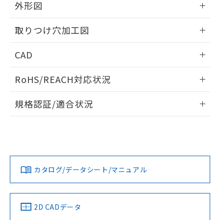
の共同利用に関して"
の「1.共同利
外形図
※本証明書は発行日時点で非含有を証明す
用者の範囲」に記載されている法人を
るもので、過去に遡って非含有を証明する
指します。
情報更新：2026/05/21
ものではありません。
取りつけ穴加工図
また、RoHS指令のフタル酸エステル類４
物質の対応では、対応完了までの期間は出
情報更新：2026/05/21
CAD
荷製品に未対応品が混在することから備考
欄に対応日を記載しておりました。
ログイン/会員登録いただくと、CADデータをダウンロー
RoHS/REACH対応状況
既に当社にて対応品への在庫切替を完了
ドすることができます。
していることから、特段のことがない限
情報更新：2026/7/29
り、2022年1月12日より割愛しておりま
規格認証/適合状況
す。
ログイン/会員登録
EU RoHS
注意事項・凡例
UL認証
CSA認証
CEマーキング
Yes
Yes
Yes
対応状況
対応予定月
※1
※2
ダウンロードデータをご利用いただく前に、以下を必ずお読
みください。
カタログ/データシート/マニュアル
対応済み
ソフトウェアの使用条件
LR型式承認
DNV型式承認
BV型式承認
KR型式承
（イギリス
（ノルウェー
（フランス
（韓国
船舶規格）
船舶規格）
船舶規格）
船舶規格
中国 RoHS
注意事項・凡例
2D CADデータ