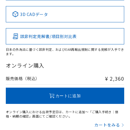
No
No
No
No
中国 RoHS表
※1 ※2
3D CADデータ
この製品の規格認証/適合状況ページへ
Pb
Hg
Cd
Cr(VI)
その他の認証はこちらのページからご検索ください
該非判定見解書/項目別対比表
X
O
O
O
日本の外為法に基づく該非判定、およびEAR再輸出規制に関する見解が入手でき
ます。
"対応済み"や非含有の記載がされた商品であっても、流通
在庫等で未対応品が混在する可能性があります。
オンライン購入
非含有品が必要な際は、弊社営業部門もしくは販売店へお
問い合わせください。
¥ 2,360
販売価格（税込）
この製品のRoHS/REACH対応状況ページへ
カートに追加
オンライン購入における出荷予定日は、カートに追加～「ご購入手続き：価
格・納期の確認」画面にてご確認ください。
カートをみる