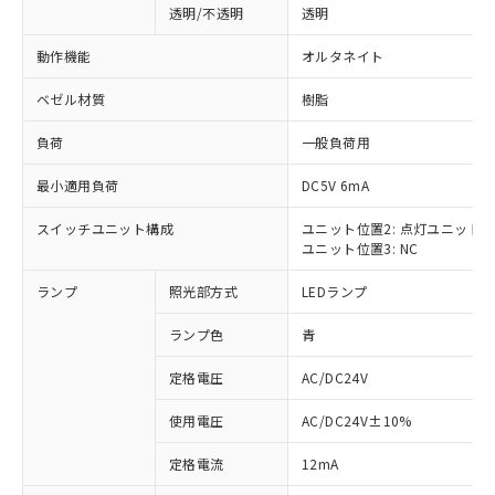
透明/不透明
透明
動作機能
オルタネイト
ベゼル材質
樹脂
負荷
一般負荷用
最小適用負荷
DC5V 6mA
スイッチユニット構成
ユニット位置2: 点灯ユニット
ユニット位置3: NC
ランプ
照光部方式
LEDランプ
ランプ色
青
定格電圧
AC/DC24V
使用電圧
AC/DC24V±10%
※1 対応状況
定格電流
12mA
対応済み：EU RoHS指令（10物質）の