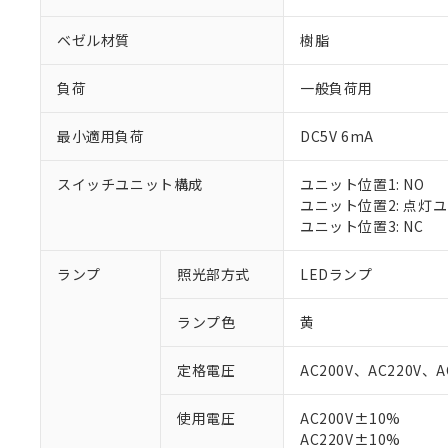
ベゼル材質
樹脂
負荷
一般負荷用
最小適用負荷
DC5V 6mA
スイッチユニット構成
ユニット位置1: NO
ユニット位置2: 点灯
ユニット位置3: NC
ランプ
照光部方式
LEDランプ
ランプ色
黄
定格電圧
AC200V、AC220V、A
使用電圧
AC200V±10%
※1 対応状況
AC220V±10%