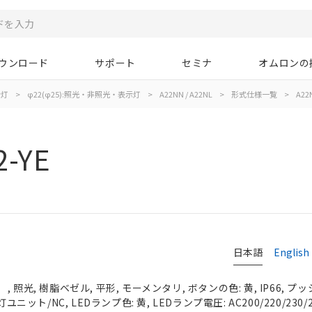
ウンロード
サポート
セミナ
オムロンの
示灯
>
φ22(φ25):照光・非照光・表示灯
>
A22NN / A22NL
>
形式仕様一覧
>
A22N
2-YE
日本語
English
照光, 樹脂ベゼル, 平形, モーメンタリ, ボタンの色: 黄, IP66, プッ
ユニット/NC, LEDランプ色: 黄, LEDランプ電圧: AC200/220/230/2