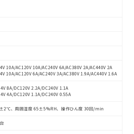
 RoHS指令（10物質）の非含有に対応した製品が提供可能な商品です
oHS指令（10物質）の非含有に対応した製品に切り替える予定のある
 RoHS指令（10物質）の非含有に非対応の商品で、対応品を出す予
 RoHS指令（10物質）の非含有の対応状況を調査中または確認中の
ンス料など無形物で、有害物質有無と関係のない商品です。
○×表
より、非含有部品としていたものが、含有品と判明した場合などやむ
みいただき、同意のうえご利用ください。
材料含有率が中国RoHSの基準値以下であることを示します。
材料含有率が中国RoHSの基準値を超えていることを示します。
、当社制御機器事業取扱商品の当社在庫状況および標準価格(税抜)
ら貴社製品のうち、外国為替および外国貿易法に定める商品（以下｢
質）：
す。当社販売部門へお問い合わせください。
 水銀(Hg) 1000ppm以下、 カドミウム(Cd) 100ppm以下、
たは国外への提供する場合は、日本国政府の輸出許可(または役務取
000ppm以下、ポリ臭化ビフェニル類(PBB) 1000ppm以下、ポリ臭化ジフェニルエーテル類(P
V 10A/AC120V 10A/AC240V 6A/AC380V 2A/AC440V 2A
事業取扱商品の中には、本サービスの対象外となる商品もあること
手続きをとります。
キシル) (DEHP)(別名：DOP) 1000ppm以下、フタル酸ブチルベンジル（BBP） 100
(GB/T26572)：
以下、フタル酸ジイソブチル (DIBP) 1000ppm以下
 10A/AC120V 6A/AC240V 3A/AC380V 1.9A/AC440V 1.6A
び標準価格照会結果は、記載している更新日時点での社内データに
物を破棄する場合は、完全に破砕するなど、違法に輸出されないよ
(水銀) : 1000ppm、 Cd(カドミウム) : 100ppm、
業用監視および制御機器に対する適用除外項目は除く。
覧された時点での実際の在庫および標準価格とは異なる場合がある
1000ppm、 PBBs(ポリ臭化ビフェニル類) : 1000ppm、 PBDEs(ポリ臭化ジフェニルエーテル類
物質については閾値を超える意図的な使用がないことを確認しています。
上の在庫あり
 1000ppm、 DIBP(フタル酸ジイソブチル) : 1000ppm、 BBP(フタル酸ブチルベンジル) :
品を、核兵器、ミサイル、化学兵器、生物兵器またはその他武器並
V 8A/DC120V 2.2A/DC240V 1.1A
チルヘキシル)) : 1000ppm
況および標準価格はお客様のお取引先、またはお客様担当のオムロ
用いたしません。
V 4A/DC120V 1.1A/DC240V 0.55A
ご相談ください。
は満たないが在庫あり
製品を第三者に販売する場合は、上記1、2および3の内容を当該第
機器販売店や当社販売拠点は「
販売ネットワーク
」をご確認くだ
販売先および販売に係わる関係者が違法に輸出するおそれがある場
用期限
0±2℃、周囲湿度 65±5%RH、操作ひん度 30回/min
び標準価格結果を当社の事前の承諾なく第三者に漏洩または開示し
え状況などにより、予定月が前後することがあります。
(最新の在庫状況については、お客様のお取引先、またはお客様担当
（10物質）のすべてが基準値以下であることを示します。
店・当社販売員にご確認ください)
子台
能（部品リスト作成サービス）をご利用いただくには、I-Webメン
使用状況下において有害物質が外部に漏えいし、環境に深刻な影響を
あります。