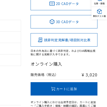
2D CADデータ
在庫・価格
無料テスト機
3D CADデータ
該非判定見解書/項目別対比表
日本の外為法に基づく該非判定、およびEAR再輸出規
制に関する見解が入手できます。
オンライン購入
¥ 3,020
販売価格（税込）
カートに追加
オンライン購入における出荷予定日は、カートに追加
～「ご購入手続き：価格・納期の確認」画面にてご確