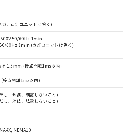
機種、また在庫状況の情報を公開していない機種
ェブサイト上で当社にご登録された部品リストについて、当社およ
書ダウンロード
す。当社販売部門へお問い合わせください。
品・サービスに関するお客様との取引・商談に必要な範囲で利用す
合意する
キャンセル
書をダウンロードすることができます。
利用者とは、
"個人情報の共同利用に関して"
の「1.共同利用者の
00Vメガ、点灯ユニットは除く)
します。
10物質）の非含有証明書
明書（当社基準）
0V 50/60Hz 1min
日時点で非含有を証明するもので、過去に遡って非含有を証明するも
 50/60Hz 1min (点灯ユニットは除く)
令のフタル酸エステル類４物質の対応では、対応完了までの期間は出
備考欄に対応日を記載しておりました。
品への在庫切替を完了していることから、特段のことがない限り、20
振幅 1.5mm (接点開離1ms以内)
す。
2
(接点開離1ms以内)
 (ただし、氷結、結露しないこと)
 (ただし、氷結、結露しないこと)
A4X, NEMA13