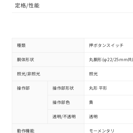
定格/性能
種類
押ボタンスイッチ
胴体形状
丸胴形(φ22/25mm共
照光/非照光
照光
操作部
操作部形状
丸形 平形
操作部色
黄
透明/不透明
透明
動作機能
モーメンタリ