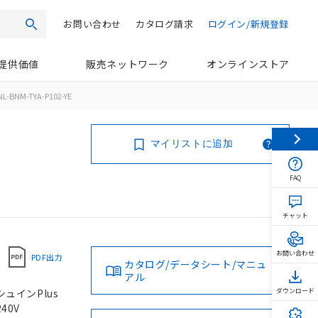
お問い合わせ
カタログ請求
ログイン/新規登録
検索
提供価値
販売ネットワーク
オンラインストア
L-BNM-TYA-P102-YE
マイリストに追加
FAQ
チャット
お問い合わせ
PDF出力
カタログ/データシート/マニュ
アル
シュインPlus
ダウンロード
40V