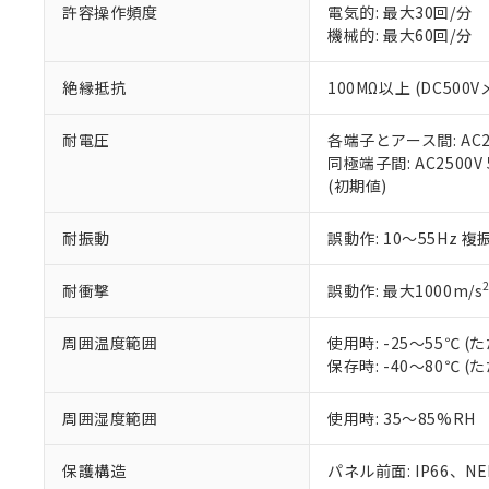
空
受注生産
お客様が当ウ
※3 非含有証明
許容操作頻度
電気的: 最大30回/分
「－」：未確認で
白
が、当社の製
機械的: 最大60回/分
さい。
下記の非含有証明
※当社の共同
絶縁抵抗
100MΩ以上 (DC5
いる法人を指
EU RoHS指令（
51物質の非含有証
耐電圧
各端子とアース間: AC250
※本証明書は発行
同極端子間: AC2500V
また、RoHS指
(初期値)
混在することから
既に当社にて対応
耐振動
誤動作: 10～55Hz 複
り割愛しておりま
耐衝撃
誤動作: 最大1000m/s
周囲温度範囲
使用時: -25～55℃
保存時: -40～80℃
周囲湿度範囲
使用時: 35～85%RH
保護構造
パネル前面: IP66、NEM