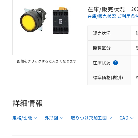
在庫/販売状況
20
在庫/販売状況 ご利用条
販売状況
機種区分
画像をクリックすると大きくなります
在庫状況
標準価格(税別)
詳細情報
定格/性能
外形図
取りつけ穴加工図
CAD