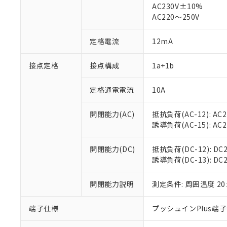
AC230V±10%
対応済み：EU
AC220～250V
対応予定：EU R
対応予定なし：EU
調査・確認中：EU
定格電流
12mA
ご利用条件
非該当品：ライセ
※1 中国RoHS
仕入先様の事情に
接点定格
接点構成
1a+1b
があります。
以下の条件をお読
「○」：最大均質
「×」：最大均質
定格通電電流
10A
本サービスは
当社は、これ
*EU RoHS指令（10物
「－」：未確認で
鉛(Pb) 1000ppm以下、
くものです。
う）を輸出ま
記
説明
六価クロム(Cr(Ⅵ)) 1
開閉能力(AC)
抵抗負荷(AC-12): AC24
当社制御機器
などの必要な
フタル酸ビス(2-エチルヘ
号
*中国RoHS10物質の基準値 
ル（DBP） 1000ppm
誘導負荷(AC-15): AC24V
在庫状況およ
当社は規制貨
Pb(鉛) :1000ppm、 Hg
但し、RoHS指令で産
のであり、閲
ます。
Cr(Ⅵ)(六価クロム) : 
フタル酸エステル類の４
○
一定数以
DBP(フタル酸ジブチル) :
い。
当社は貴社製
開閉能力(DC)
抵抗負荷(DC-12): DC24
DEHP(フタル酸ビス(2-エ
正式な納期状
置等に一切使
誘導負荷(DC-13): DC24
当社販売員に
※2 対応予定月
△
一定数に
当社は、貴社
オムロン制御
また当社は、
※2 環境保護使
開閉能力説明
測定条件: 周囲温度 2
在庫状況およ
部品在庫の切り替
たしません。
－
在庫なし
す。
「ｅ」：有害物質
機器販売
端子仕様
プッシュインPlus端
マイパーツ機
「10」：通常の
ている必要が
味します。