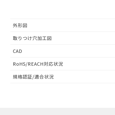
外形図
取りつけ穴加工図
CAD
ログイン/会員登録いただくと、CADデータをダウンロ
RoHS/REACH対応状況
規格認証/適合状況
EU RoHS
注意事項・凡例
A22NL-BNM-TYA-P102-YEについての規格認証/適
業員または販売店にお問い合わせください。
ダウンロードデータをご利用いただく前に、以下を必ずお読
対応状況
対応予定月
※1
※2
ソフトウェアの使用条件
対応済み