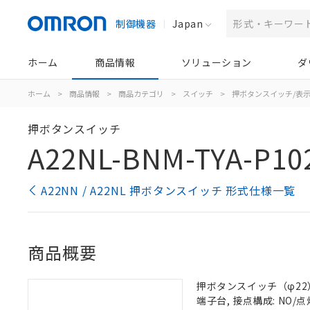
制御機器
Japan
ホーム
商品情報
ソリューション
ダ
ホーム
>
商品情報
>
商品カテゴリ
>
スイッチ
>
押ボタンスイッチ/表
押ボタンスイッチ
A22NL-BNM-TYA-P10
A22NN / A22NL 押ボタンスイッチ 形式仕様一覧
商品概要
押ボタンスイッチ（φ22）, 
端子台, 接点構成: NO/点灯