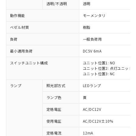
透明/不透明
透明
動作機能
モーメンタリ
ベゼル材質
樹脂
負荷
一般負荷用
最小適用負荷
DC5V 6mA
スイッチユニット構成
ユニット位置1: NO
ユニット位置2: 点灯ユニット
ユニット位置3: NC
ランプ
照光部方式
LEDランプ
ランプ色
黄
定格電圧
AC/DC12V
使用電圧
AC/DC12V±10%
定格電流
12mA