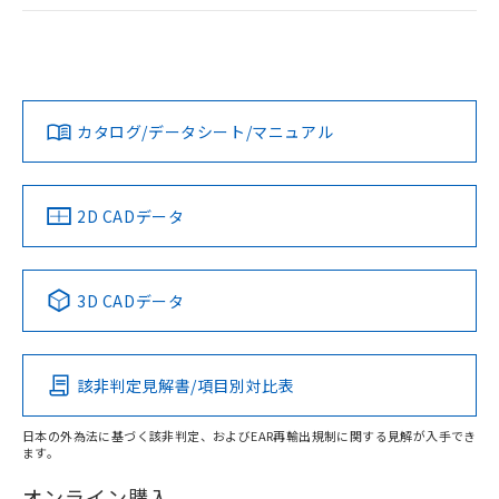
ログイン/会員登録
EU RoHS
注意事項・凡例
A22NL-BNM-TYA-P102-YBについての規格認証/適合状況に
ついては、「カスタマーサポートセンタ お客様相談室」また
は貴社担当オムロン営業員または販売店にお問い合わせくだ
対応状況
対応予定月
※1
※2
さい。
ダウンロードデータをご利用いただく前に、以下を必ずお読
みください。
カタログ/データシート/マニュアル
対応済み
ソフトウェアの使用条件
お問い合わせ
中国 RoHS
注意事項・凡例
2D CADデータ
中国 RoHS表
※1 ※2
3D CADデータ
Pb
Hg
Cd
Cr(VI)
該非判定見解書/項目別対比表
X
O
O
O
日本の外為法に基づく該非判定、およびEAR再輸出規制に関する見解が入手でき
ます。
"対応済み"や非含有の記載がされた商品であっても、流通
在庫等で未対応品が混在する可能性があります。
オンライン購入