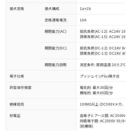
接点定格
接点構成
1a+1b
※1 対応状況
定格通電電流
10A
対応済み：EU RoHS指令（10物質）の
開閉能力(AC)
抵抗負荷(AC-12): AC24V 10A/A
非含有に対応した製品が提供可能な商品で
誘導負荷(AC-15): AC24V 10A/AC
す。
対応予定：EU RoHS指令（10物質）の非含
開閉能力(DC)
抵抗負荷(DC-12): DC24V 8A/DC
ご利用条件
有に対応した製品に切り替える予定のある
誘導負荷(DC-13): DC24V 4A/DC
商品です。
対応予定なし：EU RoHS指令（10物質）の
開閉能力説明
測定条件: 周囲温度 20±2℃、
以下の条件をお読みいただき、同意のうえ
非含有に非対応の商品で、対応品を出す予
ご利用ください。
端子仕様
プッシュインPlus端子台
定はありません。
調査・確認中：EU RoHS指令（10物質）の
本サービスは、当社制御機器事業取扱
※1 中国RoHS○×表
許容操作頻度
電気的: 最大30回/分
非含有の対応状況を調査中または確認中の
商品の当社在庫状況および標準価格
機械的: 最大60回/分
商品です。
(税抜)を提供させていただくもので
「○」：最大均質材料含有率が中国RoHSの
非該当品：ライセンス料など無形物で、有
す。
絶縁抵抗
100MΩ以上 (DC500Vメガ、
基準値以下であることを示します。
害物質有無と関係のない商品です。
当社制御機器事業取扱商品の中には、
「×」：最大均質材料含有率が中国RoHSの
仕入先様の事情により、非含有部品として
耐電圧
各端子とアース間: AC2500V 50/
本サービスの対象外となる商品もある
基準値を超えていることを示します。
いたものが、含有品と判明した場合などや
当社は、これら貴社製品のうち、外国
同極端子間: AC2500V 50/60
ことをご了承ください。
「－」：未確認です。当社販売部門へお問
むを得ず変更することがあります。
(初期値)
為替および外国貿易法に定める商品
在庫状況および標準価格照会結果は、
い合わせください。