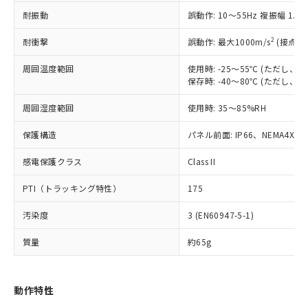
（以下｢規制貨物等」という）を輸出
記載している更新日時点での社内デー
耐振動
誤動作: 10～55Hz 複振幅 1.
*EU RoHS指令（10物質）：
または国外への提供する場合は、日本
記
タに基づき作成されるものであり、閲
説明
鉛(Pb) 1000ppm以下、 水銀(Hg) 1000ppm以下、 カド
*中国RoHS10物質の基準値 (GB/T26572)：
国政府の輸出許可(または役務取引許
号
覧された時点での実際の在庫および標
ミウム(Cd) 100ppm以下、
Pb(鉛) :1000ppm、 Hg(水銀) : 1000ppm、 Cd(カドミウ
2
耐衝撃
誤動作: 最大1000m/s
(接点開
可)を取得するなどの必要な手続きを
六価クロム(Cr(Ⅵ)) 1000ppm以下、ポリ臭化ビフェニル
ム) : 100ppm、
準価格とは異なる場合があることをご
類(PBB) 1000ppm以下、ポリ臭化ジフェニルエーテル類
Cr(Ⅵ)(六価クロム) : 1000ppm、 PBBs(ポリ臭化ビフェ
とります。
了承ください。
(PBDE) 1000ppm以下、フタル酸ビス(2-エチルヘキシ
周囲温度範囲
使用時: -25～55℃ (ただし
○
一定数以上の在庫あり
ニル類) : 1000ppm、 PBDEs(ポリ臭化ジフェニルエーテ
当社は規制貨物を破棄する場合は、完
ル) (DEHP)(別名：DOP) 1000ppm以下、フタル酸ブチ
正式な納期状況および標準価格はお客
ル類) : 1000ppm、
保存時: -40～80℃ (ただし
ルベンジル（BBP） 1000ppm以下、フタル酸ジブチル
全に破砕するなど、違法に輸出されな
DBP(フタル酸ジブチル) : 1000ppm、 DIBP(フタル酸ジ
様のお取引先、またはお客様担当のオ
（DBP） 1000ppm以下、フタル酸ジイソブチル
イソブチル) : 1000ppm、 BBP(フタル酸ブチルベンジ
△
一定数には満たないが在庫あり
いよう必要な手段を講じます。
周囲湿度範囲
使用時: 35～85%RH
ムロン制御機器販売店・当社販売員に
(DIBP) 1000ppm以下
ル) : 1000ppm、
当社は貴社製品を、核兵器、ミサイ
但し、RoHS指令で産業用監視および制御機器に対する
DEHP(フタル酸ビス(2-エチルヘキシル)) : 1000ppm
ご相談ください。
適用除外項目は除く。
ル、化学兵器、生物兵器またはその他
保護構造
パネル前面: IP66、NEMA4X, N
－
在庫なし(最新の在庫状況につ
オムロン制御機器販売店や当社販売拠
フタル酸エステル類の４物質については閾値を超える意
武器並びにこれらの製造装置等に一切
いては、お客様のお取引先、ま
図的な使用がないことを確認しています。
点は「
販売ネットワーク
」をご確認
※2 環境保護使用期限
感電保護クラス
Class II
使用いたしません。
たはお客様担当のオムロン制御
ください。
当社は、貴社製品を第三者に販売する
機器販売店・当社販売員にご確
在庫状況および標準価格結果を当社の
PTI（トラッキング特性）
175
※2 対応予定月
「ｅ」：有害物質（10物質）のすべてが基
場合は、上記1、2および3の内容を当
認ください)
事前の承諾なく第三者に漏洩または開
準値以下であることを示します。
該第三者に通知します。また当社は、
示しないようお願いします。
汚染度
3 (EN60947-5-1)
部品在庫の切り替え状況などにより、予定
「10」：通常の使用状況下において有害物
販売先および販売に係わる関係者が違
マイパーツ機能（部品リスト作成サー
空
受注生産機種、また在庫状況の
月が前後することがあります。
質が外部に漏えいし、環境に深刻な影響を
法に輸出するおそれがある場合は、取
ビス）をご利用いただくには、I-Web
白
情報を公開していない機種
質量
約65g
及ぼさない年数を意味します。
り引きをいたしません。
メンバーズにご登録されている必要が
「－」：未確認です。当社販売部門へお問
あります。
い合わせください。
お客様が当ウェブサイト上で当社にご
動作特性
※3 非含有証明書ダウンロード
登録された部品リストについて、当社