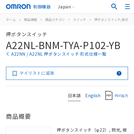
制御機器
Japan
ホーム
>
商品情報
>
商品カテゴリ
>
スイッチ
>
押ボタンスイッチ/表示灯
押ボタンスイッチ
A22NL-BNM-TYA-P102-YB
A22NN / A22NL 押ボタンスイッチ 形式仕様一覧
マイリストに追加
日本語
English
PDF出力
商品概要
押ボタンスイッチ（φ22）, 照光, 樹