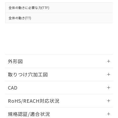
および当社の共同利用者が、当社の製
下記の非含有証明書をダウンロードするこ
品・サービスに関するお客様との取
全体の動きに必要な力(TTF)
とができます。
合意する
キャンセル
引・商談に必要な範囲で利用すること
をご了承ください。
全体の動き(TT)
EU RoHS指令（10物質）の非含有証明書
※当社の共同利用者とは、
"個人情報
51物質の非含有証明書（当社基準）
の共同利用に関して"
の「1.共同利
※本証明書は発行日時点で非含有を証明す
用者の範囲」に記載されている法人を
るもので、過去に遡って非含有を証明する
指します。
ものではありません。
また、RoHS指令のフタル酸エステル類４
物質の対応では、対応完了までの期間は出
荷製品に未対応品が混在することから備考
外形図
欄に対応日を記載しておりました。
情報更新：2026/05/21
既に当社にて対応品への在庫切替を完了
取りつけ穴加工図
していることから、特段のことがない限
り、2022年1月12日より割愛しておりま
情報更新：2026/05/21
CAD
す。
ログイン/会員登録いただくと、CADデータをダウンロー
RoHS/REACH対応状況
ドすることができます。
情報更新：2026/7/29
規格認証/適合状況