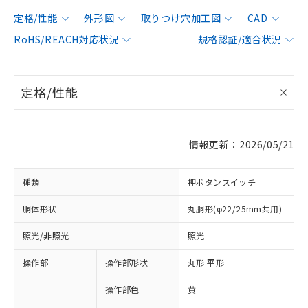
定格/性能
外形図
取りつけ穴加工図
CAD
RoHS/REACH対応状況
規格認証/適合状況
定格/性能
情報更新：2026/05/21
種類
押ボタンスイッチ
胴体形状
丸胴形(φ22/25mm共用)
照光/非照光
照光
操作部
操作部形状
丸形 平形
操作部色
黄