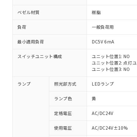
ベゼル材質
樹脂
負荷
一般負荷用
最小適用負荷
DC5V 6mA
スイッチユニット構成
ユニット位置1: NO
ユニット位置2: 点灯
ユニット位置3: NO
※1 対応状況
ランプ
照光部方式
LEDランプ
対応済み：EU
ランプ色
黄
対応予定：EU R
対応予定なし：EU
定格電圧
AC/DC24V
調査・確認中：EU
ご利用条件
非該当品：ライセ
※1 中国RoHS
使用電圧
AC/DC24V±10%
仕入先様の事情に
があります。
以下の条件をお読