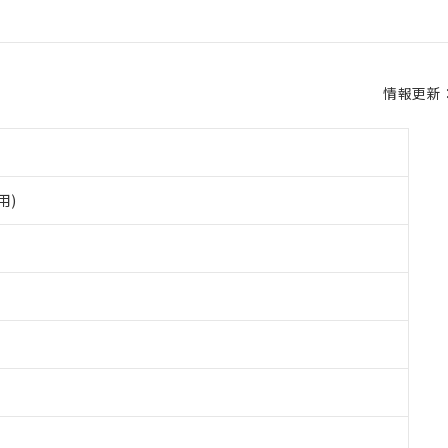
情報更新：2
用)