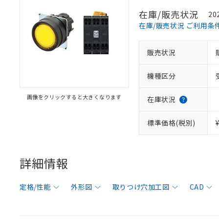
在庫/販売状況
20
在庫/販売状況 ご利用条
販売状況
機種区分
画像をクリックすると大きくなります
在庫状況
標準価格(税別)
詳細情報
定格/性能
外形図
取りつけ穴加工図
CAD