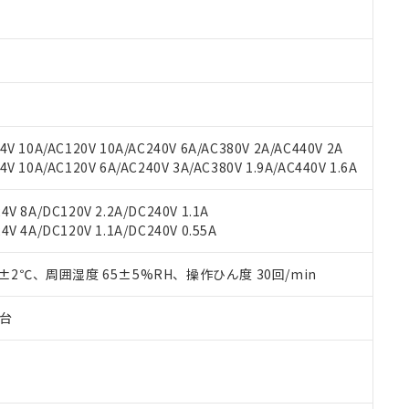
材料含有率が中国RoHSの基準値以下であることを示します。
材料含有率が中国RoHSの基準値を超えていることを示します。
、当社制御機器事業取扱商品の当社在庫状況および標準価格(税抜)
ら貴社製品のうち、外国為替および外国貿易法に定める商品（以下｢
質）：
す。当社販売部門へお問い合わせください。
 水銀(Hg) 1000ppm以下、 カドミウム(Cd) 100ppm以下、
たは国外への提供する場合は、日本国政府の輸出許可(または役務取
000ppm以下、ポリ臭化ビフェニル類(PBB) 1000ppm以下、ポリ臭化ジフェニルエーテル類(P
事業取扱商品の中には、本サービスの対象外となる商品もあること
手続きをとります。
キシル) (DEHP)(別名：DOP) 1000ppm以下、フタル酸ブチルベンジル（BBP） 100
(GB/T26572)：
以下、フタル酸ジイソブチル (DIBP) 1000ppm以下
び標準価格照会結果は、記載している更新日時点での社内データに
物を破棄する場合は、完全に破砕するなど、違法に輸出されないよ
(水銀) : 1000ppm、 Cd(カドミウム) : 100ppm、
業用監視および制御機器に対する適用除外項目は除く。
覧された時点での実際の在庫および標準価格とは異なる場合がある
1000ppm、 PBBs(ポリ臭化ビフェニル類) : 1000ppm、 PBDEs(ポリ臭化ジフェニルエーテル類
物質については閾値を超える意図的な使用がないことを確認しています。
上の在庫あり
 1000ppm、 DIBP(フタル酸ジイソブチル) : 1000ppm、 BBP(フタル酸ブチルベンジル) :
品を、核兵器、ミサイル、化学兵器、生物兵器またはその他武器並
チルヘキシル)) : 1000ppm
V 10A/AC120V 10A/AC240V 6A/AC380V 2A/AC440V 2A
況および標準価格はお客様のお取引先、またはお客様担当のオムロ
用いたしません。
 10A/AC120V 6A/AC240V 3A/AC380V 1.9A/AC440V 1.6A
ご相談ください。
は満たないが在庫あり
製品を第三者に販売する場合は、上記1、2および3の内容を当該第
機器販売店や当社販売拠点は「
販売ネットワーク
」をご確認くだ
販売先および販売に係わる関係者が違法に輸出するおそれがある場
用期限
び標準価格結果を当社の事前の承諾なく第三者に漏洩または開示し
え状況などにより、予定月が前後することがあります。
V 8A/DC120V 2.2A/DC240V 1.1A
(最新の在庫状況については、お客様のお取引先、またはお客様担当
V 4A/DC120V 1.1A/DC240V 0.55A
（10物質）のすべてが基準値以下であることを示します。
店・当社販売員にご確認ください)
能（部品リスト作成サービス）をご利用いただくには、I-Webメン
使用状況下において有害物質が外部に漏えいし、環境に深刻な影響を
あります。
0±2℃、周囲湿度 65±5%RH、操作ひん度 30回/min
機種、また在庫状況の情報を公開していない機種
ェブサイト上で当社にご登録された部品リストについて、当社およ
書ダウンロード
す。当社販売部門へお問い合わせください。
品・サービスに関するお客様との取引・商談に必要な範囲で利用す
合意する
キャンセル
子台
書をダウンロードすることができます。
利用者とは、
"個人情報の共同利用に関して"
の「1.共同利用者の
します。
10物質）の非含有証明書
明書（当社基準）
日時点で非含有を証明するもので、過去に遡って非含有を証明するも