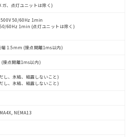
令のフタル酸エステル類４物質の対応では、対応完了までの期間は出
00Vメガ、点灯ユニットは除く)
備考欄に対応日を記載しておりました。
品への在庫切替を完了していることから、特段のことがない限り、20
0V 50/60Hz 1min
す。
 50/60Hz 1min (点灯ユニットは除く)
振幅 1.5mm (接点開離1ms以内)
2
(接点開離1ms以内)
 (ただし、氷結、結露しないこと)
 (ただし、氷結、結露しないこと)
A4X, NEMA13