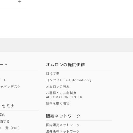
担当オムロン営
お問い合わせ
ート
オムロンの提供価値
目指す姿
ポート
コンセプト「i-Automation!」
ジャパンデスク
オムロンの強み
お客様との共創拠点
AUTOMATION CENTER
DIBP
BBP
DEHP
環境保護
技術を磨く現場
・セミナ
使用期限
案内
販売ネットワーク
講する
O
O
O
10
国内販売ネットワーク
ス一覧（PDF）
海外販売ネットワーク