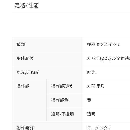
定格/性能
種類
押ボタンスイッチ
胴体形状
丸胴形(φ22/25mm共
照光/非照光
照光
操作部
操作部形状
丸形 平形
操作部色
黄
透明/不透明
透明
動作機能
モーメンタリ