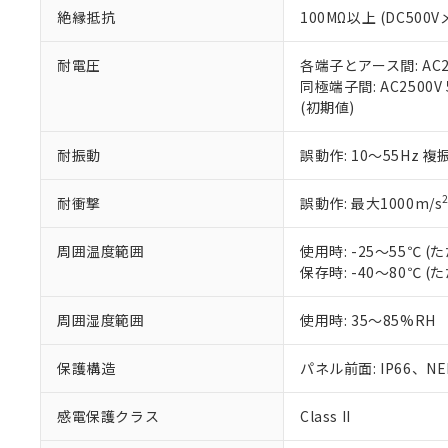
また、RoHS指
絶縁抵抗
100MΩ以上 (DC5
混在することから
既に当社にて対応
耐電圧
各端子とアース間: AC250
り割愛しておりま
同極端子間: AC2500V
(初期値)
耐振動
誤動作: 10～55Hz 複
耐衝撃
誤動作: 最大1000m/s
周囲温度範囲
使用時: -25～55℃
保存時: -40～80℃
周囲湿度範囲
使用時: 35～85%RH
保護構造
パネル前面: IP66、NEM
感電保護クラス
Class II