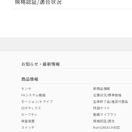
規格認証/適合状況
EU RoHS
注意事項・凡例
A22NL-BNM-TYA-P101-YCについての規格認証/適
業員または販売店にお問い合わせください。
ダウンロードデータをご利用いただく前に、以下を必ずお読
対応状況
対応予定月
※1
※2
ソフトウェアの使用条件
対応済み
お知らせ・最新情報
中国 RoHS
注意事項・凡例
商品情報
中国 RoHS表
※1 ※2
センサ
新商品情報
FAシステム機器
在庫状況/標準価格
Pb
Hg
Cd
Cr(V
モーション/ドライブ
生産終了品/推奨代替品
ロボティクス
特設サイト
セーフティ
動画ライブラリ
検査装置
規格認証/適合
X
O
O
O
スイッチ
RoHS/REACH対応