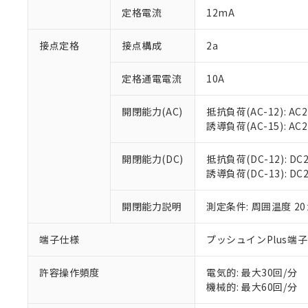
「○」：最大均質
定格電流
12mA
「×」：最大均質
本サービスは
当社は、これ
*EU RoHS指令（10物
「－」：未確認で
鉛(Pb) 1000ppm以下、
くものです。
う）を輸出ま
接点定格
接点構成
2a
記
説明
六価クロム(Cr(Ⅵ)) 1
当社制御機器
などの必要な
フタル酸ビス(2-エチルヘ
号
*中国RoHS10物質の基準値 
ル（DBP） 1000ppm
在庫状況およ
当社は規制貨
Pb(鉛) :1000ppm、 Hg
定格通電電流
10A
但し、RoHS指令で産
のであり、閲
ます。
Cr(Ⅵ)(六価クロム) : 
フタル酸エステル類の４
○
一定数以
DBP(フタル酸ジブチル) :
い。
当社は貴社製
DEHP(フタル酸ビス(2-エ
開閉能力(AC)
抵抗負荷(AC-12): AC24
正式な納期状
置等に一切使
誘導負荷(AC-15): AC24V
当社販売員に
※2 対応予定月
△
一定数に
当社は、貴社
オムロン制御
また当社は、
※2 環境保護使
在庫状況およ
部品在庫の切り替
たしません。
開閉能力(DC)
抵抗負荷(DC-12): DC24
－
在庫なし
す。
誘導負荷(DC-13): DC24
「ｅ」：有害物質
機器販売
マイパーツ機
「10」：通常の
ている必要が
味します。
開閉能力説明
測定条件: 周囲温度 2
空
受注生産
お客様が当ウ
※3 非含有証明
「－」：未確認で
白
が、当社の製
端子仕様
プッシュインPlus端
さい。
下記の非含有証明
※当社の共同
いる法人を指
許容操作頻度
電気的: 最大30回/分
EU RoHS指令（
機械的: 最大60回/分
51物質の非含有証
※本証明書は発行