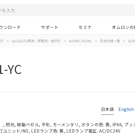
ウンロード
サポート
セミナ
オムロンの
示灯
>
φ22(φ25):照光・非照光・表示灯
>
A22NN / A22NL
>
形式仕様一覧
>
A22N
1-YC
日本語
English
照光, 樹脂ベゼル, 平形, モーメンタリ, ボタンの色: 黄, IP66, プッ
灯ユニット/NO, LEDランプ色: 黄, LEDランプ電圧: AC/DC24V