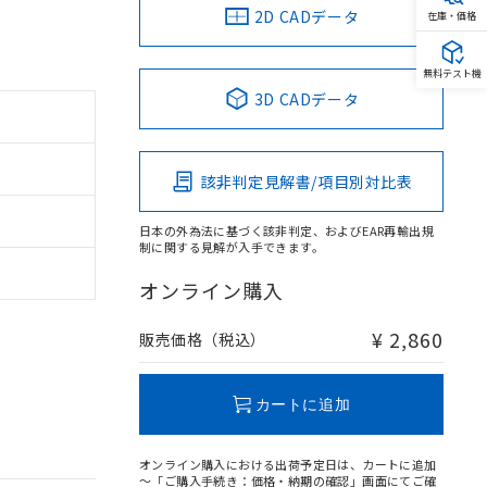
2D CADデータ
在庫・価格
無料テスト機
3D CADデータ
該非判定見解書/項目別対比表
日本の外為法に基づく該非判定、およびEAR再輸出規
制に関する見解が入手できます。
オンライン購入
¥ 2,860
販売価格（税込）
カートに追加
オンライン購入における出荷予定日は、カートに追加
～「ご購入手続き：価格・納期の確認」画面にてご確