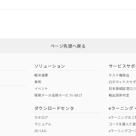
ログイン/会員登録
合状況については、「カスタマーサポートセンタ お客様相談室」または貴社
みください。
非含有証明書
※3
ページ先頭へ戻る
ダウンロードはこちら
ソリューション
サービスサポ
解決提案
テスト機貸出
事例
ロボティクスサ
イベント
日本語相談窓口
現場データ活用サービスi-BELT
輸出該非判定
I)
PBBs
PBDEs
DBP
ダウンロードセンタ
eラーニング
カタログ
eラーニングのご
マニュアル
コースを選んで受
O
O
O
2D CAD
eラーニングコー