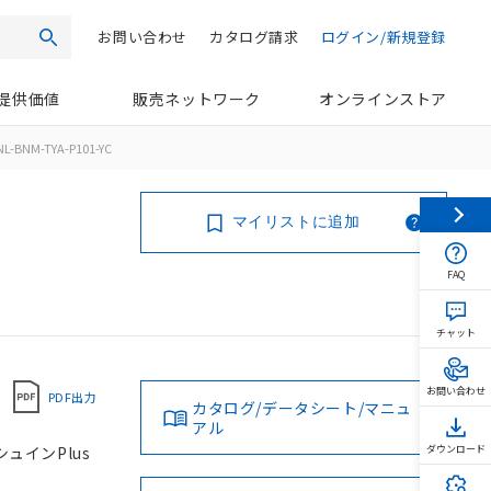
お問い合わせ
カタログ請求
ログイン/新規登録
検索
提供価値
販売ネットワーク
オンラインストア
L-BNM-TYA-P101-YC
マイリストに追加
FAQ
チャット
お問い合わせ
PDF出力
カタログ/データシート/マニュ
アル
シュインPlus
ダウンロード