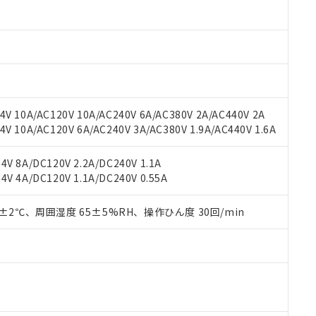
oHS指令（10物質）の非含有に対応した製品に切り替える予定のある
 RoHS指令（10物質）の非含有に非対応の商品で、対応品を出す予
 RoHS指令（10物質）の非含有の対応状況を調査中または確認中の
ンス料など無形物で、有害物質有無と関係のない商品です。
○×表
より、非含有部品としていたものが、含有品と判明した場合などやむ
みいただき、同意のうえご利用ください。
材料含有率が中国RoHSの基準値以下であることを示します。
材料含有率が中国RoHSの基準値を超えていることを示します。
、当社制御機器事業取扱商品の当社在庫状況および標準価格(税抜)
ら貴社製品のうち、外国為替および外国貿易法に定める商品（以下｢
質）：
V 10A/AC120V 10A/AC240V 6A/AC380V 2A/AC440V 2A
す。当社販売部門へお問い合わせください。
 水銀(Hg) 1000ppm以下、 カドミウム(Cd) 100ppm以下、
たは国外への提供する場合は、日本国政府の輸出許可(または役務取
 10A/AC120V 6A/AC240V 3A/AC380V 1.9A/AC440V 1.6A
000ppm以下、ポリ臭化ビフェニル類(PBB) 1000ppm以下、ポリ臭化ジフェニルエーテル類(P
事業取扱商品の中には、本サービスの対象外となる商品もあること
手続きをとります。
キシル) (DEHP)(別名：DOP) 1000ppm以下、フタル酸ブチルベンジル（BBP） 100
(GB/T26572)：
以下、フタル酸ジイソブチル (DIBP) 1000ppm以下
び標準価格照会結果は、記載している更新日時点での社内データに
物を破棄する場合は、完全に破砕するなど、違法に輸出されないよ
(水銀) : 1000ppm、 Cd(カドミウム) : 100ppm、
業用監視および制御機器に対する適用除外項目は除く。
V 8A/DC120V 2.2A/DC240V 1.1A
覧された時点での実際の在庫および標準価格とは異なる場合がある
1000ppm、 PBBs(ポリ臭化ビフェニル類) : 1000ppm、 PBDEs(ポリ臭化ジフェニルエーテル類
物質については閾値を超える意図的な使用がないことを確認しています。
V 4A/DC120V 1.1A/DC240V 0.55A
上の在庫あり
 1000ppm、 DIBP(フタル酸ジイソブチル) : 1000ppm、 BBP(フタル酸ブチルベンジル) :
品を、核兵器、ミサイル、化学兵器、生物兵器またはその他武器並
チルヘキシル)) : 1000ppm
況および標準価格はお客様のお取引先、またはお客様担当のオムロ
用いたしません。
ご相談ください。
0±2℃、周囲湿度 65±5%RH、操作ひん度 30回/min
は満たないが在庫あり
製品を第三者に販売する場合は、上記1、2および3の内容を当該第
機器販売店や当社販売拠点は「
販売ネットワーク
」をご確認くだ
販売先および販売に係わる関係者が違法に輸出するおそれがある場
用期限
び標準価格結果を当社の事前の承諾なく第三者に漏洩または開示し
え状況などにより、予定月が前後することがあります。
(最新の在庫状況については、お客様のお取引先、またはお客様担当
（10物質）のすべてが基準値以下であることを示します。
店・当社販売員にご確認ください)
能（部品リスト作成サービス）をご利用いただくには、I-Webメン
使用状況下において有害物質が外部に漏えいし、環境に深刻な影響を
あります。
機種、また在庫状況の情報を公開していない機種
ェブサイト上で当社にご登録された部品リストについて、当社およ
書ダウンロード
す。当社販売部門へお問い合わせください。
品・サービスに関するお客様との取引・商談に必要な範囲で利用す