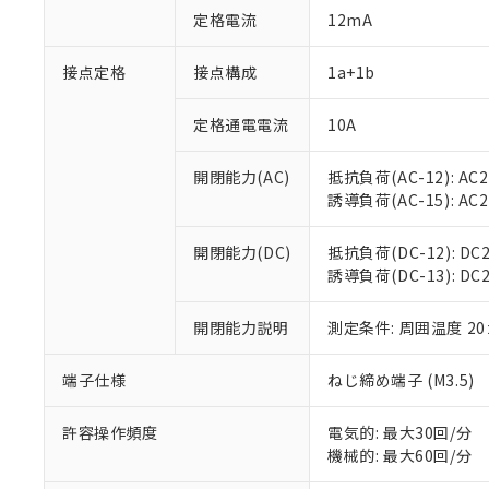
対応予定：EU R
定格電流
12mA
対応予定なし：EU
調査・確認中：EU
ご利用条件
接点定格
接点構成
1a+1b
非該当品：ライセ
※1 中国RoHS
仕入先様の事情に
があります。
定格通電電流
10A
以下の条件をお読
「○」：最大均質
「×」：最大均質
本サービスは
当社は、これ
*EU RoHS指令（10物
開閉能力(AC)
抵抗負荷(AC-12): AC24
「－」：未確認で
鉛(Pb) 1000ppm以下、
くものです。
う）を輸出ま
誘導負荷(AC-15): AC24V
記
説明
六価クロム(Cr(Ⅵ)) 1
当社制御機器
などの必要な
フタル酸ビス(2-エチルヘ
号
*中国RoHS10物質の基準値 
ル（DBP） 1000ppm
在庫状況およ
当社は規制貨
Pb(鉛) :1000ppm、 Hg
但し、RoHS指令で産
開閉能力(DC)
抵抗負荷(DC-12): DC24
のであり、閲
ます。
Cr(Ⅵ)(六価クロム) : 
フタル酸エステル類の４
誘導負荷(DC-13): DC24
○
一定数以
DBP(フタル酸ジブチル) :
い。
当社は貴社製
DEHP(フタル酸ビス(2-エ
正式な納期状
置等に一切使
当社販売員に
※2 対応予定月
開閉能力説明
測定条件: 周囲温度 2
△
一定数に
当社は、貴社
オムロン制御
また当社は、
※2 環境保護使
在庫状況およ
部品在庫の切り替
たしません。
端子仕様
ねじ締め端子 (M3.5)
－
在庫なし
す。
「ｅ」：有害物質
機器販売
マイパーツ機
「10」：通常の
許容操作頻度
電気的: 最大30回/分
ている必要が
味します。
機械的: 最大60回/分
空
受注生産
お客様が当ウ
※3 非含有証明
「－」：未確認で
白
が、当社の製