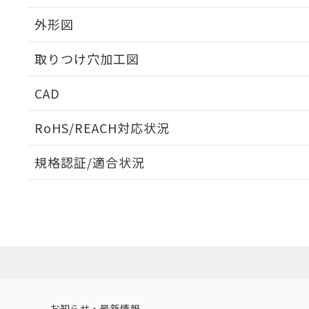
外形図
取りつけ穴加工図
CAD
ログイン/会員登録いただくと、CADデータをダウンロ
RoHS/REACH対応状況
規格認証/適合状況
EU RoHS
注意事項・凡例
UL認証
CSA認証
CEマーキング
ダウンロードデータをご利用いただく前に、以下を必ずお読
Yes
Yes
Yes
対応状況
対応予定月
※1
※2
ソフトウェアの使用条件
対応済み
LR型式承認
DNV型式承認
BV型式承認
KR
（イギリス
（ノルウェー
（フランス
（
お知らせ・最新情報