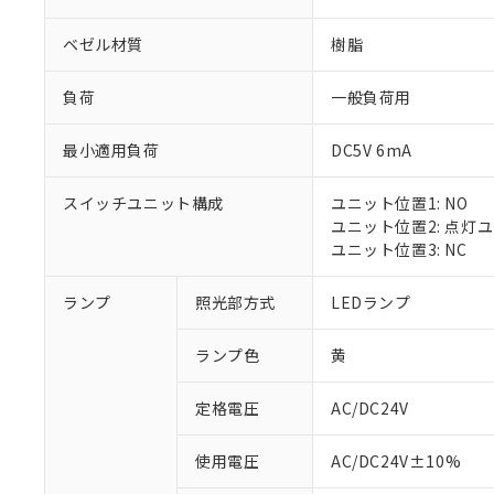
ベゼル材質
樹脂
負荷
一般負荷用
最小適用負荷
DC5V 6mA
スイッチユニット構成
ユニット位置1: NO
ユニット位置2: 点灯
ユニット位置3: NC
ランプ
照光部方式
LEDランプ
ランプ色
黄
定格電圧
AC/DC24V
※1 対応状況
使用電圧
AC/DC24V±10%
対応済み：EU