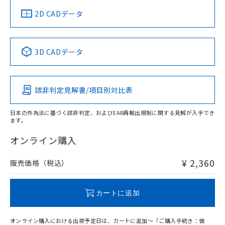
船舶規格）
船舶規格）
船舶規格）
船舶規格
中国 RoHS
注意事項・凡例
2D CADデータ
No
No
No
No
中国 RoHS表
※1 ※2
3D CADデータ
この製品の規格認証/適合状況ページへ
Pb
Hg
Cd
Cr(VI)
その他の認証はこちらのページからご検索ください
該非判定見解書/項目別対比表
O
O
O
O
日本の外為法に基づく該非判定、およびEAR再輸出規制に関する見解が入手でき
ます。
"対応済み"や非含有の記載がされた商品であっても、流通
在庫等で未対応品が混在する可能性があります。
オンライン購入
非含有品が必要な際は、弊社営業部門もしくは販売店へお
問い合わせください。
¥ 2,360
販売価格（税込）
この製品のRoHS/REACH対応状況ページへ
カートに追加
オンライン購入における出荷予定日は、カートに追加～「ご購入手続き：価