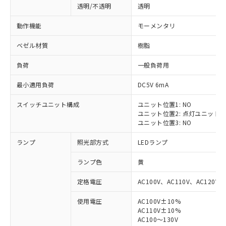
透明/不透明
透明
動作機能
モーメンタリ
ベゼル材質
樹脂
負荷
一般負荷用
最小適用負荷
DC5V 6mA
スイッチユニット構成
ユニット位置1: NO
ユニット位置2: 点灯ユニット
ユニット位置3: NO
ランプ
照光部方式
LEDランプ
ランプ色
黄
定格電圧
AC100V、AC110V、AC120V
使用電圧
AC100V±10%
※1 対応状況
AC110V±10%
AC100～130V