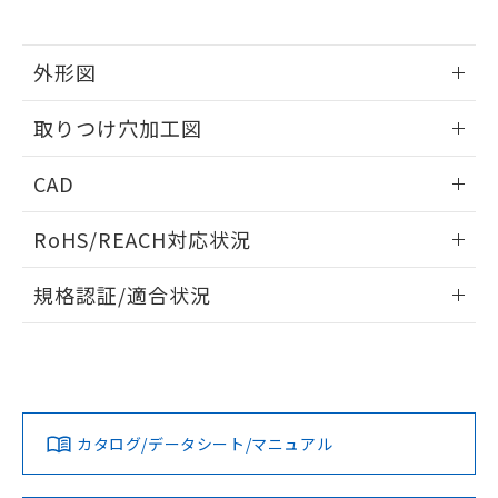
※当社の共同利用者とは、
"個人情報
51物質の非含有証明書（当社基準）
の共同利用に関して"
の「1.共同利
※本証明書は発行日時点で非含有を証明す
用者の範囲」に記載されている法人を
るもので、過去に遡って非含有を証明する
外形図
指します。
ものではありません。
情報更新：2026/05/21
また、RoHS指令のフタル酸エステル類４
取りつけ穴加工図
物質の対応では、対応完了までの期間は出
荷製品に未対応品が混在することから備考
情報更新：2026/05/21
CAD
欄に対応日を記載しておりました。
既に当社にて対応品への在庫切替を完了
ログイン/会員登録いただくと、CADデータをダウンロー
していることから、特段のことがない限
RoHS/REACH対応状況
ドすることができます。
り、2022年1月12日より割愛しておりま
す。
情報更新：2026/7/29
規格認証/適合状況
ログイン/会員登録
EU RoHS
注意事項・凡例
UL認証
CSA認証
CEマーキング
Yes
Yes
Yes
対応状況
対応予定月
※1
※2
ダウンロードデータをご利用いただく前に、以下を必ずお読
みください。
カタログ/データシート/マニュアル
対応済み
ソフトウェアの使用条件
LR型式承認
DNV型式承認
BV型式承認
KR型式承
（イギリス
（ノルウェー
（フランス
（韓国