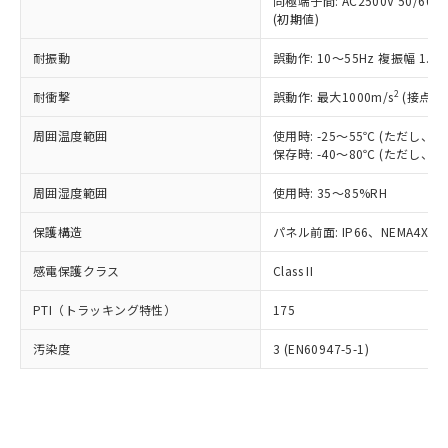
類(PBB) 1000ppm以下、ポリ臭化ジフェニルエーテル類
同極端子間: AC2500V 50/60
Cr(Ⅵ)(六価クロム) : 1000ppm、 PBBs(ポリ臭化ビフェ
とります。
了承ください。
(PBDE) 1000ppm以下、フタル酸ビス(2-エチルヘキシ
○
一定数以上の在庫あり
ニル類) : 1000ppm、 PBDEs(ポリ臭化ジフェニルエーテ
(初期値)
当社は規制貨物を破棄する場合は、完
ル) (DEHP)(別名：DOP) 1000ppm以下、フタル酸ブチ
正式な納期状況および標準価格はお客
ル類) : 1000ppm、
ルベンジル（BBP） 1000ppm以下、フタル酸ジブチル
全に破砕するなど、違法に輸出されな
DBP(フタル酸ジブチル) : 1000ppm、 DIBP(フタル酸ジ
様のお取引先、またはお客様担当のオ
耐振動
誤動作: 10～55Hz 複振幅 1.
（DBP） 1000ppm以下、フタル酸ジイソブチル
イソブチル) : 1000ppm、 BBP(フタル酸ブチルベンジ
△
一定数には満たないが在庫あり
いよう必要な手段を講じます。
ムロン制御機器販売店・当社販売員に
(DIBP) 1000ppm以下
ル) : 1000ppm、
当社は貴社製品を、核兵器、ミサイ
但し、RoHS指令で産業用監視および制御機器に対する
DEHP(フタル酸ビス(2-エチルヘキシル)) : 1000ppm
ご相談ください。
2
耐衝撃
誤動作: 最大1000m/s
(接点開
適用除外項目は除く。
ル、化学兵器、生物兵器またはその他
－
在庫なし(最新の在庫状況につ
オムロン制御機器販売店や当社販売拠
フタル酸エステル類の４物質については閾値を超える意
武器並びにこれらの製造装置等に一切
いては、お客様のお取引先、ま
周囲温度範囲
図的な使用がないことを確認しています。
使用時: -25～55℃ (ただし
点は「
販売ネットワーク
」をご確認
※2 環境保護使用期限
使用いたしません。
保存時: -40～80℃ (ただし
たはお客様担当のオムロン制御
ください。
当社は、貴社製品を第三者に販売する
機器販売店・当社販売員にご確
在庫状況および標準価格結果を当社の
※2 対応予定月
「ｅ」：有害物質（10物質）のすべてが基
周囲湿度範囲
使用時: 35～85%RH
場合は、上記1、2および3の内容を当
認ください)
事前の承諾なく第三者に漏洩または開
準値以下であることを示します。
該第三者に通知します。また当社は、
示しないようお願いします。
保護構造
パネル前面: IP66、NEMA4X, N
部品在庫の切り替え状況などにより、予定
「10」：通常の使用状況下において有害物
販売先および販売に係わる関係者が違
マイパーツ機能（部品リスト作成サー
空
受注生産機種、また在庫状況の
月が前後することがあります。
質が外部に漏えいし、環境に深刻な影響を
法に輸出するおそれがある場合は、取
ビス）をご利用いただくには、I-Web
白
情報を公開していない機種
感電保護クラス
Class II
及ぼさない年数を意味します。
り引きをいたしません。
メンバーズにご登録されている必要が
「－」：未確認です。当社販売部門へお問
あります。
PTI（トラッキング特性）
175
い合わせください。
お客様が当ウェブサイト上で当社にご
※3 非含有証明書ダウンロード
登録された部品リストについて、当社
汚染度
3 (EN60947-5-1)
および当社の共同利用者が、当社の製
下記の非含有証明書をダウンロードするこ
品・サービスに関するお客様との取
とができます。
合意する
キャンセル
引・商談に必要な範囲で利用すること
をご了承ください。
EU RoHS指令（10物質）の非含有証明書