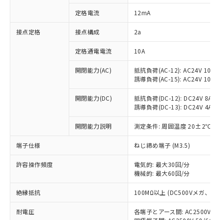
対応済み：EU RoHS指令（10物質）の
定格電流
12mA
非含有に対応した製品が提供可能な商品で
す。
接点定格
接点構成
2a
対応予定：EU RoHS指令（10物質）の非含
ご利用条件
有に対応した製品に切り替える予定のある
定格通電電流
10A
商品です。
対応予定なし：EU RoHS指令（10物質）の
開閉能力(AC)
抵抗負荷(AC-12): AC24V 10A/A
以下の条件をお読みいただき、同意のうえ
非含有に非対応の商品で、対応品を出す予
誘導負荷(AC-15): AC24V 10A/AC
ご利用ください。
定はありません。
調査・確認中：EU RoHS指令（10物質）の
開閉能力(DC)
抵抗負荷(DC-12): DC24V 8A/DC
本サービスは、当社制御機器事業取扱
※1 中国RoHS○×表
誘導負荷(DC-13): DC24V 4A/DC
非含有の対応状況を調査中または確認中の
商品の当社在庫状況および標準価格
商品です。
(税抜)を提供させていただくもので
開閉能力説明
測定条件: 周囲温度 20±2℃、
「○」：最大均質材料含有率が中国RoHSの
非該当品：ライセンス料など無形物で、有
す。
基準値以下であることを示します。
害物質有無と関係のない商品です。
当社制御機器事業取扱商品の中には、
端子仕様
ねじ締め端子 (M3.5)
「×」：最大均質材料含有率が中国RoHSの
仕入先様の事情により、非含有部品として
本サービスの対象外となる商品もある
基準値を超えていることを示します。
いたものが、含有品と判明した場合などや
当社は、これら貴社製品のうち、外国
ことをご了承ください。
許容操作頻度
電気的: 最大30回/分
「－」：未確認です。当社販売部門へお問
むを得ず変更することがあります。
為替および外国貿易法に定める商品
機械的: 最大60回/分
在庫状況および標準価格照会結果は、
い合わせください。
（以下｢規制貨物等」という）を輸出
記載している更新日時点での社内デー
*EU RoHS指令（10物質）：
または国外への提供する場合は、日本
絶縁抵抗
100MΩ以上 (DC500Vメガ、
記
タに基づき作成されるものであり、閲
説明
鉛(Pb) 1000ppm以下、 水銀(Hg) 1000ppm以下、 カド
*中国RoHS10物質の基準値 (GB/T26572)：
国政府の輸出許可(または役務取引許
号
覧された時点での実際の在庫および標
ミウム(Cd) 100ppm以下、
Pb(鉛) :1000ppm、 Hg(水銀) : 1000ppm、 Cd(カドミウ
耐電圧
各端子とアース間: AC2500V 50/
可)を取得するなどの必要な手続きを
六価クロム(Cr(Ⅵ)) 1000ppm以下、ポリ臭化ビフェニル
ム) : 100ppm、
準価格とは異なる場合があることをご