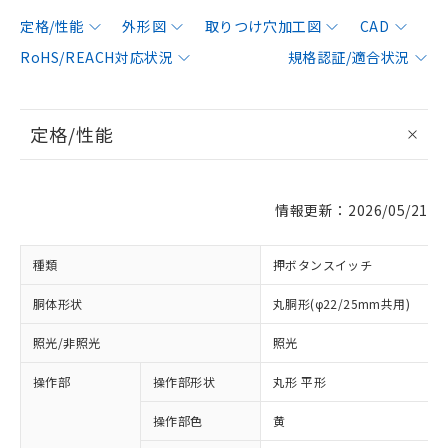
定格/性能
外形図
取りつけ穴加工図
CAD
RoHS/REACH対応状況
規格認証/適合状況
定格/性能
情報更新：2026/05/21
種類
押ボタンスイッチ
胴体形状
丸胴形(φ22/25mm共用)
照光/非照光
照光
操作部
操作部形状
丸形 平形
操作部色
黄