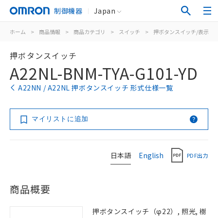
制御機器
Japan
ホーム
>
商品情報
>
商品カテゴリ
>
スイッチ
>
押ボタンスイッチ/表示灯
押ボタンスイッチ
A22NL-BNM-TYA-G101-YD
A22NN / A22NL 押ボタンスイッチ 形式仕様一覧
マイリストに追加
日本語
English
PDF出力
商品概要
押ボタンスイッチ（φ22）, 照光, 樹