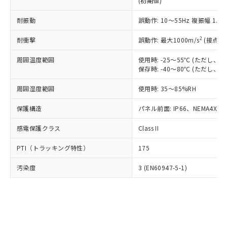
(初期値)
了承ください。
(PBDE) 1000ppm以下、フタル酸ビス(2-エチルヘキシ
○
一定数以上の在庫あり
ニル類) : 1000ppm、 PBDEs(ポリ臭化ジフェニルエーテ
当社は規制貨物を破棄する場合は、完
ル) (DEHP)(別名：DOP) 1000ppm以下、フタル酸ブチ
正式な納期状況および標準価格はお客
ル類) : 1000ppm、
ルベンジル（BBP） 1000ppm以下、フタル酸ジブチル
全に破砕するなど、違法に輸出されな
耐振動
DBP(フタル酸ジブチル) : 1000ppm、 DIBP(フタル酸ジ
誤動作: 10～55Hz 複振幅 1.
様のお取引先、またはお客様担当のオ
（DBP） 1000ppm以下、フタル酸ジイソブチル
イソブチル) : 1000ppm、 BBP(フタル酸ブチルベンジ
△
一定数には満たないが在庫あり
いよう必要な手段を講じます。
ムロン制御機器販売店・当社販売員に
(DIBP) 1000ppm以下
ル) : 1000ppm、
2
耐衝撃
誤動作: 最大1000m/s
(接点開
当社は貴社製品を、核兵器、ミサイ
但し、RoHS指令で産業用監視および制御機器に対する
DEHP(フタル酸ビス(2-エチルヘキシル)) : 1000ppm
ご相談ください。
適用除外項目は除く。
ル、化学兵器、生物兵器またはその他
－
在庫なし(最新の在庫状況につ
オムロン制御機器販売店や当社販売拠
フタル酸エステル類の４物質については閾値を超える意
周囲温度範囲
使用時: -25～55℃ (ただし
武器並びにこれらの製造装置等に一切
いては、お客様のお取引先、ま
図的な使用がないことを確認しています。
点は「
販売ネットワーク
」をご確認
保存時: -40～80℃ (ただし
※2 環境保護使用期限
使用いたしません。
たはお客様担当のオムロン制御
ください。
当社は、貴社製品を第三者に販売する
機器販売店・当社販売員にご確
在庫状況および標準価格結果を当社の
周囲湿度範囲
使用時: 35～85%RH
※2 対応予定月
「ｅ」：有害物質（10物質）のすべてが基
場合は、上記1、2および3の内容を当
認ください)
事前の承諾なく第三者に漏洩または開
準値以下であることを示します。
該第三者に通知します。また当社は、
示しないようお願いします。
保護構造
パネル前面: IP66、NEMA4X, N
部品在庫の切り替え状況などにより、予定
「10」：通常の使用状況下において有害物
販売先および販売に係わる関係者が違
マイパーツ機能（部品リスト作成サー
空
受注生産機種、また在庫状況の
月が前後することがあります。
質が外部に漏えいし、環境に深刻な影響を
法に輸出するおそれがある場合は、取
感電保護クラス
Class II
ビス）をご利用いただくには、I-Web
白
情報を公開していない機種
及ぼさない年数を意味します。
り引きをいたしません。
メンバーズにご登録されている必要が
「－」：未確認です。当社販売部門へお問
PTI（トラッキング特性）
175
あります。
い合わせください。
お客様が当ウェブサイト上で当社にご
※3 非含有証明書ダウンロード
汚染度
3 (EN60947-5-1)
登録された部品リストについて、当社
および当社の共同利用者が、当社の製
下記の非含有証明書をダウンロードするこ
品・サービスに関するお客様との取
とができます。
合意する
キャンセル
引・商談に必要な範囲で利用すること
をご了承ください。
EU RoHS指令（10物質）の非含有証明書
※当社の共同利用者とは、
"個人情報