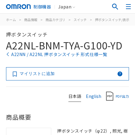
制御機器
Japan
ホーム
>
商品情報
>
商品カテゴリ
>
スイッチ
>
押ボタンスイッチ/表示灯
押ボタンスイッチ
A22NL-BNM-TYA-G100-YD
A22NN / A22NL 押ボタンスイッチ 形式仕様一覧
マイリストに追加
日本語
English
PDF出力
商品概要
押ボタンスイッチ（φ22）, 照光, 樹