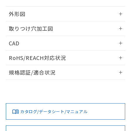
51物質の非含有証明書（当社基準）
の共同利用に関して"
の「1.共同利
※本証明書は発行日時点で非含有を証明す
用者の範囲」に記載されている法人を
外形図
るもので、過去に遡って非含有を証明する
指します。
ものではありません。
情報更新：2026/05/21
取りつけ穴加工図
また、RoHS指令のフタル酸エステル類４
物質の対応では、対応完了までの期間は出
情報更新：2026/05/21
荷製品に未対応品が混在することから備考
CAD
欄に対応日を記載しておりました。
既に当社にて対応品への在庫切替を完了
ログイン/会員登録いただくと、CADデータをダウンロー
RoHS/REACH対応状況
していることから、特段のことがない限
ドすることができます。
り、2022年1月12日より割愛しておりま
情報更新：2026/7/29
す。
規格認証/適合状況
ログイン/会員登録
EU RoHS
注意事項・凡例
UL認証
CSA認証
CEマーキング
Yes
Yes
Yes
対応状況
対応予定月
※1
※2
ダウンロードデータをご利用いただく前に、以下を必ずお読
みください。
カタログ/データシート/マニュアル
対応済み
ソフトウェアの使用条件
LR型式承認
DNV型式承認
BV型式承認
KR型式承
（イギリス
（ノルウェー
（フランス
（韓国
船舶規格）
船舶規格）
船舶規格）
船舶規格