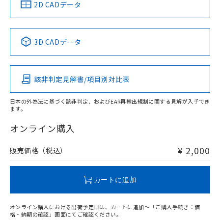
中国 RoHS
注意事項・凡例
2D CADデータ
No
No
No
No
中国 RoHS表
※1 ※2
3D CADデータ
この製品の規格認証/適合状況ページへ
Pb
Hg
Cd
Cr(VI)
その他の認証はこちらのページからご検索ください
該非判定見解書/項目別対比表
O
O
O
O
日本の外為法に基づく該非判定、およびEAR再輸出規制に関する見解が入手でき
ます。
"対応済み"や非含有の記載がされた商品であっても、流通
在庫等で未対応品が混在する可能性があります。
オンライン購入
非含有品が必要な際は、弊社営業部門もしくは販売店へお
問い合わせください。
¥ 2,000
販売価格（税込）
この製品のRoHS/REACH対応状況ページへ
カートに追加
オンライン購入における出荷予定日は、カートに追加～「ご購入手続き：価
格・納期の確認」画面にてご確認ください。