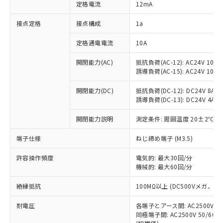
対応済み：EU RoHS指令（10物質）の
定格電流
12mA
非含有に対応した製品が提供可能な商品で
す。
接点定格
接点構成
1a
対応予定：EU RoHS指令（10物質）の非含
ご利用条件
有に対応した製品に切り替える予定のある
定格通電電流
10A
商品です。
開閉能力(AC)
抵抗負荷(AC-12): AC24V 10A/A
対応予定なし：EU RoHS指令（10物質）の
以下の条件をお読みいただき、同意のうえ
誘導負荷(AC-15): AC24V 10A/AC
非含有に非対応の商品で、対応品を出す予
ご利用ください。
定はありません。
開閉能力(DC)
抵抗負荷(DC-12): DC24V 8A/DC
調査・確認中：EU RoHS指令（10物質）の
本サービスは、当社制御機器事業取扱
誘導負荷(DC-13): DC24V 4A/DC
※1 中国RoHS○×表
非含有の対応状況を調査中または確認中の
商品の当社在庫状況および標準価格
商品です。
開閉能力説明
測定条件: 周囲温度 20±2℃、
(税抜)を提供させていただくもので
「○」：最大均質材料含有率が中国RoHSの
非該当品：ライセンス料など無形物で、有
す。
基準値以下であることを示します。
害物質有無と関係のない商品です。
端子仕様
ねじ締め端子 (M3.5)
当社制御機器事業取扱商品の中には、
「×」：最大均質材料含有率が中国RoHSの
仕入先様の事情により、非含有部品として
本サービスの対象外となる商品もある
基準値を超えていることを示します。
いたものが、含有品と判明した場合などや
許容操作頻度
電気的: 最大30回/分
当社は、これら貴社製品のうち、外国
ことをご了承ください。
「－」：未確認です。当社販売部門へお問
機械的: 最大60回/分
むを得ず変更することがあります。
為替および外国貿易法に定める商品
在庫状況および標準価格照会結果は、
い合わせください。
（以下｢規制貨物等」という）を輸出
記載している更新日時点での社内デー
絶縁抵抗
100MΩ以上 (DC500Vメガ、
*EU RoHS指令（10物質）：
または国外への提供する場合は、日本
記
タに基づき作成されるものであり、閲
説明
鉛(Pb) 1000ppm以下、 水銀(Hg) 1000ppm以下、 カド
*中国RoHS10物質の基準値 (GB/T26572)：
国政府の輸出許可(または役務取引許
号
覧された時点での実際の在庫および標
ミウム(Cd) 100ppm以下、
耐電圧
Pb(鉛) :1000ppm、 Hg(水銀) : 1000ppm、 Cd(カドミウ
各端子とアース間: AC2500V 50/
可)を取得するなどの必要な手続きを
六価クロム(Cr(Ⅵ)) 1000ppm以下、ポリ臭化ビフェニル
ム) : 100ppm、
準価格とは異なる場合があることをご
同極端子間: AC2500V 50/60
類(PBB) 1000ppm以下、ポリ臭化ジフェニルエーテル類
Cr(Ⅵ)(六価クロム) : 1000ppm、 PBBs(ポリ臭化ビフェ
とります。