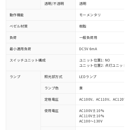
透明/不透明
透明
動作機能
モーメンタリ
ベゼル材質
樹脂
負荷
一般負荷用
最小適用負荷
DC5V 6mA
スイッチユニット構成
ユニット位置1: NO
ユニット位置2: 点灯ユニット
ランプ
照光部方式
LEDランプ
ランプ色
黄
定格電圧
AC100V、AC110V、AC120V
使用電圧
AC100V±10%
AC110V±10%
※1 対応状況
AC100～130V