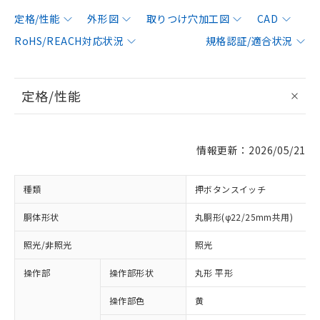
定格/性能
外形図
取りつけ穴加工図
CAD
RoHS/REACH対応状況
規格認証/適合状況
定格/性能
情報更新：2026/05/21
種類
押ボタンスイッチ
胴体形状
丸胴形(φ22/25mm共用)
照光/非照光
照光
操作部
操作部形状
丸形 平形
操作部色
黄