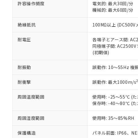
51物質の非含有証
許容操作頻度
電気的: 最大30回/分
※本証明書は発行
機械的: 最大60回/分
また、RoHS指
混在することから
絶縁抵抗
100MΩ以上 (DC5
既に当社にて対応
り割愛しておりま
耐電圧
各端子とアース間: AC250
同極端子間: AC2500V
(初期値)
耐振動
誤動作: 10～55Hz 複
耐衝撃
誤動作: 最大1000m/s
周囲温度範囲
使用時: -25～55℃
保存時: -40～80℃
周囲湿度範囲
使用時: 35～85%RH
保護構造
パネル前面: IP66、NEM