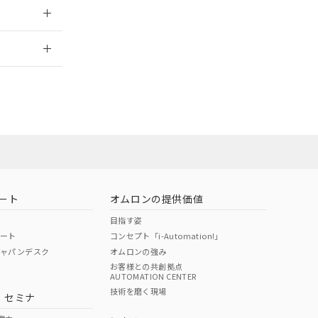
2026/7/29
担当オムロン営
お問い合わせ
ート
オムロンの提供価値
目指す姿
ポート
コンセプト「i-Automation!」
ジャパンデスク
オムロンの強み
お客様との共創拠点
AUTOMATION CENTER
DIBP
BBP
DEHP
環境保護
技術を磨く現場
・セミナ
使用期限