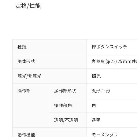
定格/性能
種類
押ボタンスイッチ
胴体形状
丸胴形(φ22/25mm共
照光/非照光
照光
操作部
操作部形状
丸形 平形
操作部色
白
透明/不透明
透明
動作機能
モーメンタリ