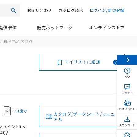
お問い合わせ
カタログ請求
ログイン/新規登録
検索
提供価値
販売ネットワーク
オンラインストア
L-BNM-TWA-P202-YE
マイリストに追加
FAQ
チャット
お問い合わせ
PDF出力
カタログ/データシート/マニュ
アル
シュインPlus
ダウンロード
40V