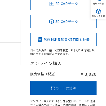
2D CADデータ
在庫・価格
無料テスト機
3D CADデータ
該非判定見解書/項目別対比表
日本の外為法に基づく該非判定、およびEAR再輸出規
制に関する見解が入手できます。
オンライン購入
¥ 3,020
販売価格（税込）
カートに追加
オンライン購入における出荷予定日は、カートに追加
～「ご購入手続き：価格・納期の確認」画面にてご確