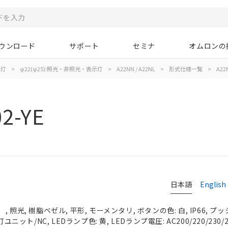
ウンロード
サポート
セミナ
オムロンの
示灯
>
φ22(φ25):照光・非照光・表示灯
>
A22NN / A22NL
>
形式仕様一覧
>
A22N
2-YE
日本語
English
照光, 樹脂ベゼル, 平形, モーメンタリ, ボタンの色: 白, IP66, プッ
ユニット/NC, LEDランプ色: 黄, LEDランプ電圧: AC200/220/230/2