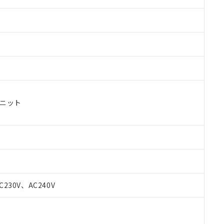
ユニット
 RoHS指令（10物質）の非含有に対応した製品が提供可能な商品です
oHS指令（10物質）の非含有に対応した製品に切り替える予定のある
C230V、AC240V
 RoHS指令（10物質）の非含有に非対応の商品で、対応品を出す予
 RoHS指令（10物質）の非含有の対応状況を調査中または確認中の
ンス料など無形物で、有害物質有無と関係のない商品です。
○×表