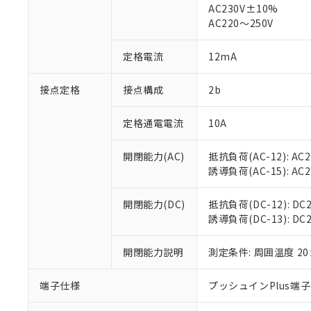
仕入先様の事情に
AC230V±10%
があります。
以下の条件をお読
AC220～250V
「○」：最大均質
「×」：最大均質
本サービスは
当社は、これ
*EU RoHS指令（10物
定格電流
12mA
「－」：未確認で
鉛(Pb) 1000ppm以下、
くものです。
う）を輸出ま
記
説明
六価クロム(Cr(Ⅵ)) 1
当社制御機器
などの必要な
フタル酸ビス(2-エチルヘ
号
*中国RoHS10物質の基準値 
接点定格
接点構成
2b
ル（DBP） 1000ppm
在庫状況およ
当社は規制貨
Pb(鉛) :1000ppm、 Hg
但し、RoHS指令で産
のであり、閲
ます。
Cr(Ⅵ)(六価クロム) : 
フタル酸エステル類の４
○
一定数以
DBP(フタル酸ジブチル) :
い。
当社は貴社製
定格通電電流
10A
DEHP(フタル酸ビス(2-エ
正式な納期状
置等に一切使
当社販売員に
※2 対応予定月
△
一定数に
当社は、貴社
開閉能力(AC)
抵抗負荷(AC-12): AC24
オムロン制御
また当社は、
※2 環境保護使
誘導負荷(AC-15): AC24V
在庫状況およ
部品在庫の切り替
たしません。
－
在庫なし
す。
「ｅ」：有害物質
機器販売
開閉能力(DC)
抵抗負荷(DC-12): DC24
マイパーツ機
「10」：通常の
誘導負荷(DC-13): DC24
ている必要が
味します。
空
受注生産
お客様が当ウ
※3 非含有証明
「－」：未確認で
白
が、当社の製
開閉能力説明
測定条件: 周囲温度 2
さい。
下記の非含有証明
※当社の共同
端子仕様
プッシュインPlus端
いる法人を指
EU RoHS指令（