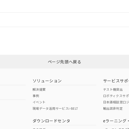
ードすることができます。
情報更新：
ログイン/会員登録
合状況については、「カスタマーサポートセンタ お客様相談室」または貴社
みください。
非含有証明書
※3
ページ先頭へ戻る
ダウンロードはこちら
ソリューション
サービスサポ
解決提案
テスト機貸出
事例
ロボティクスサ
イベント
日本語相談窓口
現場データ活用サービスi-BELT
輸出該非判定
I)
PBBs
PBDEs
DBP
ダウンロードセンタ
eラーニング