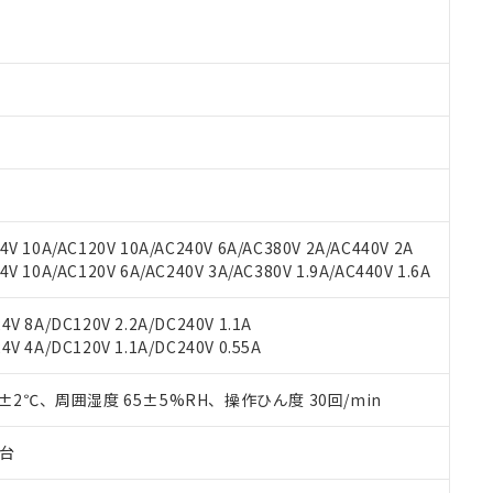
より、非含有部品としていたものが、含有品と判明した場合などやむ
みいただき、同意のうえご利用ください。
材料含有率が中国RoHSの基準値以下であることを示します。
材料含有率が中国RoHSの基準値を超えていることを示します。
、当社制御機器事業取扱商品の当社在庫状況および標準価格(税抜)
ら貴社製品のうち、外国為替および外国貿易法に定める商品（以下｢
質）：
す。当社販売部門へお問い合わせください。
 水銀(Hg) 1000ppm以下、 カドミウム(Cd) 100ppm以下、
たは国外への提供する場合は、日本国政府の輸出許可(または役務取
000ppm以下、ポリ臭化ビフェニル類(PBB) 1000ppm以下、ポリ臭化ジフェニルエーテル類(P
事業取扱商品の中には、本サービスの対象外となる商品もあること
手続きをとります。
キシル) (DEHP)(別名：DOP) 1000ppm以下、フタル酸ブチルベンジル（BBP） 100
(GB/T26572)：
以下、フタル酸ジイソブチル (DIBP) 1000ppm以下
び標準価格照会結果は、記載している更新日時点での社内データに
物を破棄する場合は、完全に破砕するなど、違法に輸出されないよ
(水銀) : 1000ppm、 Cd(カドミウム) : 100ppm、
業用監視および制御機器に対する適用除外項目は除く。
覧された時点での実際の在庫および標準価格とは異なる場合がある
1000ppm、 PBBs(ポリ臭化ビフェニル類) : 1000ppm、 PBDEs(ポリ臭化ジフェニルエーテル類
物質については閾値を超える意図的な使用がないことを確認しています。
上の在庫あり
 1000ppm、 DIBP(フタル酸ジイソブチル) : 1000ppm、 BBP(フタル酸ブチルベンジル) :
品を、核兵器、ミサイル、化学兵器、生物兵器またはその他武器並
チルヘキシル)) : 1000ppm
況および標準価格はお客様のお取引先、またはお客様担当のオムロ
用いたしません。
ご相談ください。
は満たないが在庫あり
製品を第三者に販売する場合は、上記1、2および3の内容を当該第
V 10A/AC120V 10A/AC240V 6A/AC380V 2A/AC440V 2A
機器販売店や当社販売拠点は「
販売ネットワーク
」をご確認くだ
販売先および販売に係わる関係者が違法に輸出するおそれがある場
用期限
 10A/AC120V 6A/AC240V 3A/AC380V 1.9A/AC440V 1.6A
び標準価格結果を当社の事前の承諾なく第三者に漏洩または開示し
え状況などにより、予定月が前後することがあります。
(最新の在庫状況については、お客様のお取引先、またはお客様担当
（10物質）のすべてが基準値以下であることを示します。
店・当社販売員にご確認ください)
V 8A/DC120V 2.2A/DC240V 1.1A
能（部品リスト作成サービス）をご利用いただくには、I-Webメン
使用状況下において有害物質が外部に漏えいし、環境に深刻な影響を
V 4A/DC120V 1.1A/DC240V 0.55A
あります。
機種、また在庫状況の情報を公開していない機種
ェブサイト上で当社にご登録された部品リストについて、当社およ
書ダウンロード
す。当社販売部門へお問い合わせください。
品・サービスに関するお客様との取引・商談に必要な範囲で利用す
0±2℃、周囲湿度 65±5%RH、操作ひん度 30回/min
合意する
キャンセル
書をダウンロードすることができます。
利用者とは、
"個人情報の共同利用に関して"
の「1.共同利用者の
子台
します。
10物質）の非含有証明書