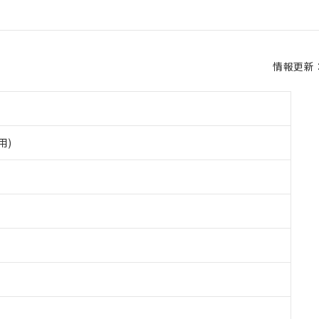
情報更新：2
用)