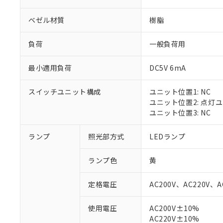
ベゼル材質
樹脂
負荷
一般負荷用
最小適用負荷
DC5V 6mA
スイッチユニット構成
ユニット位置1: NC
ユニット位置2: 点灯
ユニット位置3: NC
ランプ
照光部方式
LEDランプ
※1 対応状況
ランプ色
黄
対応済み：EU
対応予定：EU R
定格電圧
AC200V、AC220V、A
対応予定なし：EU
調査・確認中：EU
ご利用条件
使用電圧
AC200V±10%
非該当品：ライセ
AC220V±10%
※1 中国RoHS