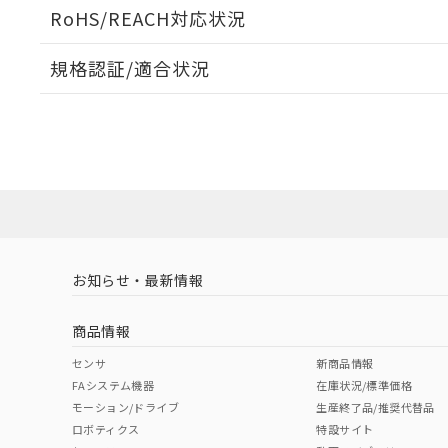
ログイン/会員登録いただくと、CADデータをダウンロ
RoHS/REACH対応状況
規格認証/適合状況
EU RoHS
注意事項・凡例
A22NL-BNM-TWA-P202-YEについての規格認証/適
業員または販売店にお問い合わせください。
ダウンロードデータをご利用いただく前に、以下を必ずお読
対応状況
対応予定月
※1
※2
ソフトウェアの使用条件
対応済み
お知らせ・最新情報
中国 RoHS
注意事項・凡例
商品情報
中国 RoHS表
※1 ※2
センサ
新商品情報
FAシステム機器
在庫状況/標準価格
Pb
Hg
Cd
Cr(V
モーション/ドライブ
生産終了品/推奨代替品
ロボティクス
特設サイト