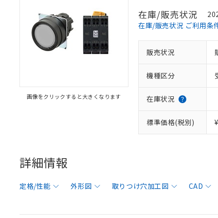
在庫/販売状況
20
在庫/販売状況 ご利用条
販売状況
機種区分
画像をクリックすると大きくなります
在庫状況
標準価格(税別)
詳細情報
定格/性能
外形図
取りつけ穴加工図
CAD