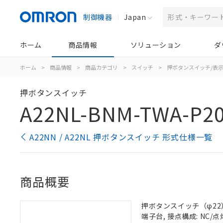
制御機器
Japan
ホーム
商品情報
ソリューション
ダ
ホーム
>
商品情報
>
商品カテゴリ
>
スイッチ
>
押ボタンスイッチ/表
押ボタンスイッチ
A22NL-BNM-TWA-P20
A22NN / A22NL 押ボタンスイッチ 形式仕様一覧
商品概要
押ボタンスイッチ（φ22）, 
端子台, 接点構成: NC/点灯