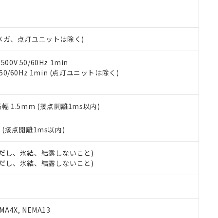
明書（当社基準）
日時点で非含有を証明するもので、過去に遡って非含有を証明するも
令のフタル酸エステル類４物質の対応では、対応完了までの期間は出
備考欄に対応日を記載しておりました。
00Vメガ、点灯ユニットは除く)
品への在庫切替を完了していることから、特段のことがない限り、20
す。
0V 50/60Hz 1min
 50/60Hz 1min (点灯ユニットは除く)
振幅 1.5mm (接点開離1ms以内)
2
(接点開離1ms以内)
 (ただし、氷結、結露しないこと)
 (ただし、氷結、結露しないこと)
A4X, NEMA13