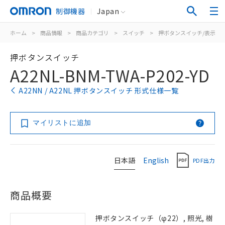
制御機器
Japan
ホーム
>
商品情報
>
商品カテゴリ
>
スイッチ
>
押ボタンスイッチ/表示灯
押ボタンスイッチ
A22NL-BNM-TWA-P202-YD
A22NN / A22NL 押ボタンスイッチ 形式仕様一覧
マイリストに追加
日本語
English
PDF出力
商品概要
押ボタンスイッチ（φ22）, 照光, 樹