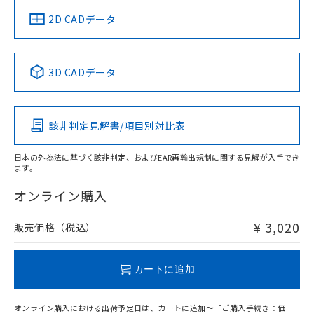
中国 RoHS
注意事項・凡例
2D CADデータ
中国 RoHS表
※1 ※2
3D CADデータ
Pb
Hg
Cd
Cr(VI)
該非判定見解書/項目別対比表
O
O
O
O
日本の外為法に基づく該非判定、およびEAR再輸出規制に関する見解が入手でき
ます。
"対応済み"や非含有の記載がされた商品であっても、流通
在庫等で未対応品が混在する可能性があります。
オンライン購入
非含有品が必要な際は、弊社営業部門もしくは販売店へお
問い合わせください。
¥ 3,020
販売価格（税込）
この製品のRoHS/REACH対応状況ページへ
カートに追加
オンライン購入における出荷予定日は、カートに追加～「ご購入手続き：価