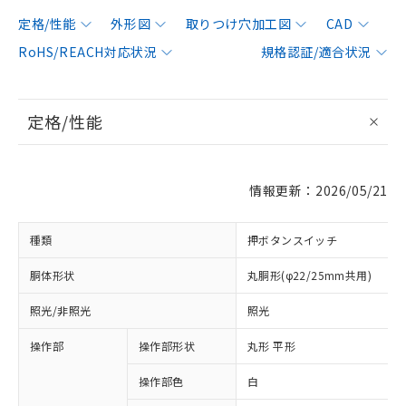
定格/性能
外形図
取りつけ穴加工図
CAD
RoHS/REACH対応状況
規格認証/適合状況
定格/性能
情報更新：2026/05/21
種類
押ボタンスイッチ
胴体形状
丸胴形(φ22/25mm共用)
照光/非照光
照光
操作部
操作部形状
丸形 平形
操作部色
白