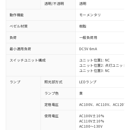
透明/不透明
透明
動作機能
モーメンタリ
ベゼル材質
樹脂
負荷
一般負荷用
最小適用負荷
DC5V 6mA
スイッチユニット構成
ユニット位置1: NC
ユニット位置2: 点灯ユニット
ユニット位置3: NC
ランプ
照光部方式
LEDランプ
ランプ色
黄
定格電圧
AC100V、AC110V、AC120V
使用電圧
AC100V±10%
※1 対応状況
AC110V±10%
AC100～130V