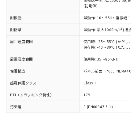
類(PBB) 1000ppm以下、ポリ臭化ジフェニルエーテル類
同極端子間: AC2500V 50/60
Cr(Ⅵ)(六価クロム) : 1000ppm、 PBBs(ポリ臭化ビフェ
とります。
了承ください。
(PBDE) 1000ppm以下、フタル酸ビス(2-エチルヘキシ
○
一定数以上の在庫あり
ニル類) : 1000ppm、 PBDEs(ポリ臭化ジフェニルエーテ
(初期値)
当社は規制貨物を破棄する場合は、完
ル) (DEHP)(別名：DOP) 1000ppm以下、フタル酸ブチ
正式な納期状況および標準価格はお客
ル類) : 1000ppm、
ルベンジル（BBP） 1000ppm以下、フタル酸ジブチル
全に破砕するなど、違法に輸出されな
DBP(フタル酸ジブチル) : 1000ppm、 DIBP(フタル酸ジ
様のお取引先、またはお客様担当のオ
耐振動
誤動作: 10～55Hz 複振幅 1.
（DBP） 1000ppm以下、フタル酸ジイソブチル
イソブチル) : 1000ppm、 BBP(フタル酸ブチルベンジ
△
一定数には満たないが在庫あり
いよう必要な手段を講じます。
ムロン制御機器販売店・当社販売員に
(DIBP) 1000ppm以下
ル) : 1000ppm、
当社は貴社製品を、核兵器、ミサイ
但し、RoHS指令で産業用監視および制御機器に対する
DEHP(フタル酸ビス(2-エチルヘキシル)) : 1000ppm
ご相談ください。
2
耐衝撃
誤動作: 最大1000m/s
(接点開
適用除外項目は除く。
ル、化学兵器、生物兵器またはその他
－
在庫なし(最新の在庫状況につ
オムロン制御機器販売店や当社販売拠
フタル酸エステル類の４物質については閾値を超える意
武器並びにこれらの製造装置等に一切
いては、お客様のお取引先、ま
周囲温度範囲
図的な使用がないことを確認しています。
使用時: -25～55℃ (ただし
点は「
販売ネットワーク
」をご確認
※2 環境保護使用期限
使用いたしません。
保存時: -40～80℃ (ただし
たはお客様担当のオムロン制御
ください。
当社は、貴社製品を第三者に販売する
機器販売店・当社販売員にご確
在庫状況および標準価格結果を当社の
※2 対応予定月
「ｅ」：有害物質（10物質）のすべてが基
周囲湿度範囲
使用時: 35～85%RH
場合は、上記1、2および3の内容を当
認ください)
事前の承諾なく第三者に漏洩または開
準値以下であることを示します。
該第三者に通知します。また当社は、
示しないようお願いします。
保護構造
パネル前面: IP66、NEMA4X, N
部品在庫の切り替え状況などにより、予定
「10」：通常の使用状況下において有害物
販売先および販売に係わる関係者が違
マイパーツ機能（部品リスト作成サー
空
受注生産機種、また在庫状況の
月が前後することがあります。
質が外部に漏えいし、環境に深刻な影響を
法に輸出するおそれがある場合は、取
ビス）をご利用いただくには、I-Web
白
情報を公開していない機種
感電保護クラス
Class II
及ぼさない年数を意味します。
り引きをいたしません。
メンバーズにご登録されている必要が
「－」：未確認です。当社販売部門へお問
あります。
PTI（トラッキング特性）
175
い合わせください。
お客様が当ウェブサイト上で当社にご
※3 非含有証明書ダウンロード
登録された部品リストについて、当社
汚染度
3 (EN60947-5-1)
および当社の共同利用者が、当社の製
下記の非含有証明書をダウンロードするこ
品・サービスに関するお客様との取
とができます。
合意する
キャンセル
引・商談に必要な範囲で利用すること
をご了承ください。
EU RoHS指令（10物質）の非含有証明書