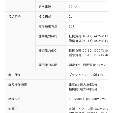
対応済み：EU RoHS指令（10物質）の
定格電流
12mA
非含有に対応した製品が提供可能な商品で
す。
接点定格
接点構成
2b
対応予定：EU RoHS指令（10物質）の非含
ご利用条件
有に対応した製品に切り替える予定のある
定格通電電流
10A
商品です。
対応予定なし：EU RoHS指令（10物質）の
開閉能力(AC)
抵抗負荷(AC-12): AC24V 10A/A
以下の条件をお読みいただき、同意のうえ
非含有に非対応の商品で、対応品を出す予
誘導負荷(AC-15): AC24V 10A/AC
ご利用ください。
定はありません。
調査・確認中：EU RoHS指令（10物質）の
開閉能力(DC)
抵抗負荷(DC-12): DC24V 8A/DC
本サービスは、当社制御機器事業取扱
※1 中国RoHS○×表
誘導負荷(DC-13): DC24V 4A/DC
非含有の対応状況を調査中または確認中の
商品の当社在庫状況および標準価格
商品です。
(税抜)を提供させていただくもので
開閉能力説明
測定条件: 周囲温度 20±2℃、
「○」：最大均質材料含有率が中国RoHSの
非該当品：ライセンス料など無形物で、有
す。
基準値以下であることを示します。
害物質有無と関係のない商品です。
当社制御機器事業取扱商品の中には、
端子仕様
プッシュインPlus端子台
「×」：最大均質材料含有率が中国RoHSの
仕入先様の事情により、非含有部品として
本サービスの対象外となる商品もある
基準値を超えていることを示します。
いたものが、含有品と判明した場合などや
当社は、これら貴社製品のうち、外国
ことをご了承ください。
許容操作頻度
電気的: 最大30回/分
「－」：未確認です。当社販売部門へお問
むを得ず変更することがあります。
為替および外国貿易法に定める商品
機械的: 最大60回/分
在庫状況および標準価格照会結果は、
い合わせください。
（以下｢規制貨物等」という）を輸出
記載している更新日時点での社内デー
*EU RoHS指令（10物質）：
または国外への提供する場合は、日本
絶縁抵抗
100MΩ以上 (DC500Vメガ、
記
タに基づき作成されるものであり、閲
説明
鉛(Pb) 1000ppm以下、 水銀(Hg) 1000ppm以下、 カド
*中国RoHS10物質の基準値 (GB/T26572)：
国政府の輸出許可(または役務取引許
号
覧された時点での実際の在庫および標
ミウム(Cd) 100ppm以下、
Pb(鉛) :1000ppm、 Hg(水銀) : 1000ppm、 Cd(カドミウ
耐電圧
各端子とアース間: AC2500V 50/
可)を取得するなどの必要な手続きを
六価クロム(Cr(Ⅵ)) 1000ppm以下、ポリ臭化ビフェニル
ム) : 100ppm、
準価格とは異なる場合があることをご