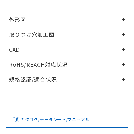
※当社の共同利用者とは、
"個人情報
51物質の非含有証明書（当社基準）
の共同利用に関して"
の「1.共同利
※本証明書は発行日時点で非含有を証明す
用者の範囲」に記載されている法人を
るもので、過去に遡って非含有を証明する
外形図
指します。
ものではありません。
情報更新：2026/05/21
また、RoHS指令のフタル酸エステル類４
取りつけ穴加工図
物質の対応では、対応完了までの期間は出
荷製品に未対応品が混在することから備考
情報更新：2026/05/21
CAD
欄に対応日を記載しておりました。
既に当社にて対応品への在庫切替を完了
ログイン/会員登録いただくと、CADデータをダウンロー
していることから、特段のことがない限
RoHS/REACH対応状況
ドすることができます。
り、2022年1月12日より割愛しておりま
す。
情報更新：2026/7/29
規格認証/適合状況
ログイン/会員登録
EU RoHS
注意事項・凡例
A22NL-BNM-TWA-P202-YDについての規格認証/適合状況に
ついては、「カスタマーサポートセンタ お客様相談室」また
は貴社担当オムロン営業員または販売店にお問い合わせくだ
対応状況
対応予定月
※1
※2
さい。
ダウンロードデータをご利用いただく前に、以下を必ずお読
みください。
カタログ/データシート/マニュアル
対応済み
ソフトウェアの使用条件
お問い合わせ