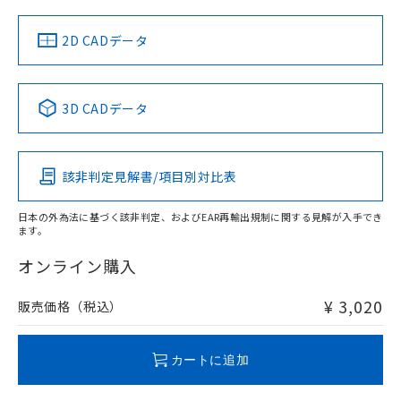
中国 RoHS
注意事項・凡例
2D CADデータ
中国 RoHS表
※1 ※2
3D CADデータ
Pb
Hg
Cd
Cr(VI)
該非判定見解書/項目別対比表
O
O
O
O
日本の外為法に基づく該非判定、およびEAR再輸出規制に関する見解が入手でき
ます。
"対応済み"や非含有の記載がされた商品であっても、流通
在庫等で未対応品が混在する可能性があります。
オンライン購入
非含有品が必要な際は、弊社営業部門もしくは販売店へお
問い合わせください。
¥ 3,020
販売価格（税込）
この製品のRoHS/REACH対応状況ページへ
カートに追加