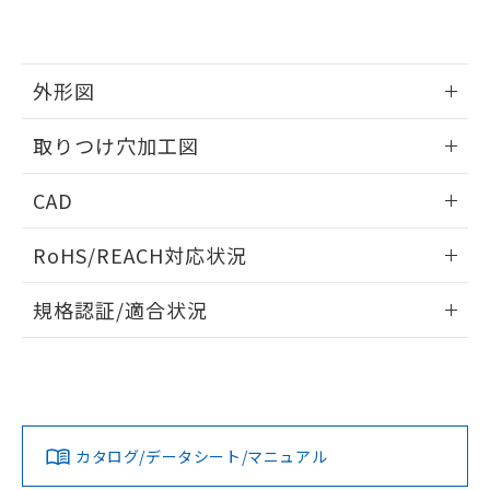
EU RoHS指令（10物質）の非含有証明書
※当社の共同利用者とは、
"個人情報
51物質の非含有証明書（当社基準）
の共同利用に関して"
の「1.共同利
※本証明書は発行日時点で非含有を証明す
用者の範囲」に記載されている法人を
るもので、過去に遡って非含有を証明する
指します。
外形図
ものではありません。
また、RoHS指令のフタル酸エステル類４
情報更新：2026/05/21
取りつけ穴加工図
物質の対応では、対応完了までの期間は出
荷製品に未対応品が混在することから備考
情報更新：2026/05/21
欄に対応日を記載しておりました。
CAD
既に当社にて対応品への在庫切替を完了
していることから、特段のことがない限
ログイン/会員登録いただくと、CADデータをダウンロー
RoHS/REACH対応状況
り、2022年1月12日より割愛しておりま
ドすることができます。
す。
情報更新：2026/7/29
規格認証/適合状況
ログイン/会員登録
EU RoHS
注意事項・凡例
A22NL-BNM-TWA-P202-WEについての規格認証/適合状況に
ついては、「カスタマーサポートセンタ お客様相談室」また
は貴社担当オムロン営業員または販売店にお問い合わせくだ
対応状況
対応予定月
※1
※2
さい。
ダウンロードデータをご利用いただく前に、以下を必ずお読
みください。
カタログ/データシート/マニュアル
対応済み
ソフトウェアの使用条件
お問い合わせ