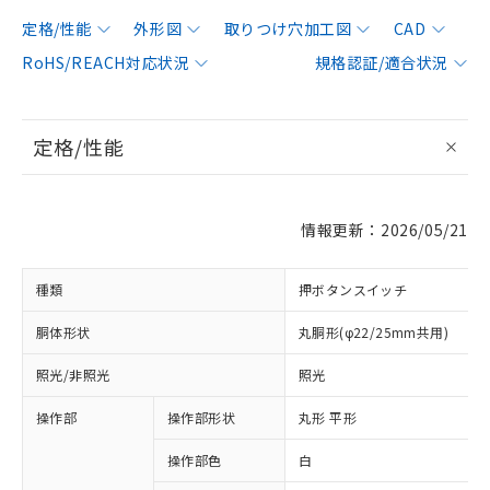
定格/性能
外形図
取りつけ穴加工図
CAD
RoHS/REACH対応状況
規格認証/適合状況
定格/性能
情報更新：2026/05/21
種類
押ボタンスイッチ
胴体形状
丸胴形(φ22/25mm共用)
照光/非照光
照光
操作部
操作部形状
丸形 平形
操作部色
白