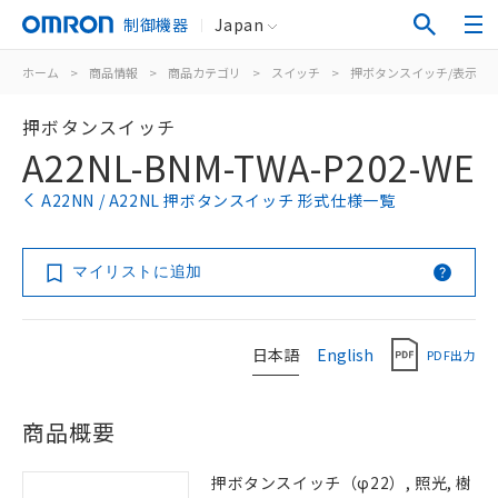
制御機器
Japan
ホーム
>
商品情報
>
商品カテゴリ
>
スイッチ
>
押ボタンスイッチ/表示灯
押ボタンスイッチ
A22NL-BNM-TWA-P202-WE
A22NN / A22NL 押ボタンスイッチ 形式仕様一覧
マイリストに追加
日本語
English
PDF出力
商品概要
押ボタンスイッチ（φ22）, 照光, 樹