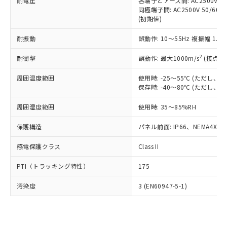
準価格とは異なる場合があることをご
耐電圧
各端子とアース間: AC2500V 50/
類(PBB) 1000ppm以下、ポリ臭化ジフェニルエーテル類
Cr(Ⅵ)(六価クロム) : 1000ppm、 PBBs(ポリ臭化ビフェ
とります。
同極端子間: AC2500V 50/60
了承ください。
(PBDE) 1000ppm以下、フタル酸ビス(2-エチルヘキシ
○
一定数以上の在庫あり
ニル類) : 1000ppm、 PBDEs(ポリ臭化ジフェニルエーテ
当社は規制貨物を破棄する場合は、完
(初期値)
ル) (DEHP)(別名：DOP) 1000ppm以下、フタル酸ブチ
正式な納期状況および標準価格はお客
ル類) : 1000ppm、
ルベンジル（BBP） 1000ppm以下、フタル酸ジブチル
全に破砕するなど、違法に輸出されな
DBP(フタル酸ジブチル) : 1000ppm、 DIBP(フタル酸ジ
様のお取引先、またはお客様担当のオ
（DBP） 1000ppm以下、フタル酸ジイソブチル
イソブチル) : 1000ppm、 BBP(フタル酸ブチルベンジ
△
一定数には満たないが在庫あり
耐振動
誤動作: 10～55Hz 複振幅 1.
いよう必要な手段を講じます。
ムロン制御機器販売店・当社販売員に
(DIBP) 1000ppm以下
ル) : 1000ppm、
当社は貴社製品を、核兵器、ミサイ
但し、RoHS指令で産業用監視および制御機器に対する
DEHP(フタル酸ビス(2-エチルヘキシル)) : 1000ppm
ご相談ください。
2
耐衝撃
適用除外項目は除く。
誤動作: 最大1000m/s
(接点開
ル、化学兵器、生物兵器またはその他
－
在庫なし(最新の在庫状況につ
オムロン制御機器販売店や当社販売拠
フタル酸エステル類の４物質については閾値を超える意
武器並びにこれらの製造装置等に一切
いては、お客様のお取引先、ま
図的な使用がないことを確認しています。
点は「
販売ネットワーク
」をご確認
周囲温度範囲
使用時: -25～55℃ (ただし
※2 環境保護使用期限
使用いたしません。
たはお客様担当のオムロン制御
ください。
保存時: -40～80℃ (ただし
当社は、貴社製品を第三者に販売する
機器販売店・当社販売員にご確
在庫状況および標準価格結果を当社の
※2 対応予定月
「ｅ」：有害物質（10物質）のすべてが基
場合は、上記1、2および3の内容を当
認ください)
事前の承諾なく第三者に漏洩または開
周囲湿度範囲
使用時: 35～85%RH
準値以下であることを示します。
該第三者に通知します。また当社は、
示しないようお願いします。
部品在庫の切り替え状況などにより、予定
「10」：通常の使用状況下において有害物
販売先および販売に係わる関係者が違
保護構造
パネル前面: IP66、NEMA4X, N
マイパーツ機能（部品リスト作成サー
空
受注生産機種、また在庫状況の
月が前後することがあります。
質が外部に漏えいし、環境に深刻な影響を
法に輸出するおそれがある場合は、取
ビス）をご利用いただくには、I-Web
白
情報を公開していない機種
及ぼさない年数を意味します。
り引きをいたしません。
感電保護クラス
Class II
メンバーズにご登録されている必要が
「－」：未確認です。当社販売部門へお問
あります。
い合わせください。
PTI（トラッキング特性）
175
お客様が当ウェブサイト上で当社にご
※3 非含有証明書ダウンロード
登録された部品リストについて、当社
汚染度
3 (EN60947-5-1)
および当社の共同利用者が、当社の製
下記の非含有証明書をダウンロードするこ
品・サービスに関するお客様との取
とができます。
合意する
キャンセル
引・商談に必要な範囲で利用すること
をご了承ください。