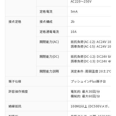
AC220～250V
対応済み：EU RoHS指令（10物質）の
非含有に対応した製品が提供可能な商品で
定格電流
5mA
す。
対応予定：EU RoHS指令（10物質）の非含
接点定格
接点構成
2b
ご利用条件
有に対応した製品に切り替える予定のある
定格通電電流
10A
商品です。
対応予定なし：EU RoHS指令（10物質）の
以下の条件をお読みいただき、同意のうえ
開閉能力(AC)
抵抗負荷(AC-12): AC24V 10A/A
非含有に非対応の商品で、対応品を出す予
誘導負荷(AC-15): AC24V 10A/AC
ご利用ください。
定はありません。
調査・確認中：EU RoHS指令（10物質）の
本サービスは、当社制御機器事業取扱
開閉能力(DC)
抵抗負荷(DC-12): DC24V 8A/DC
※1 中国RoHS○×表
非含有の対応状況を調査中または確認中の
誘導負荷(DC-13): DC24V 4A/DC
商品の当社在庫状況および標準価格
商品です。
(税抜)を提供させていただくもので
「○」：最大均質材料含有率が中国RoHSの
非該当品：ライセンス料など無形物で、有
開閉能力説明
測定条件: 周囲温度 20±2℃、
す。
基準値以下であることを示します。
害物質有無と関係のない商品です。
当社制御機器事業取扱商品の中には、
「×」：最大均質材料含有率が中国RoHSの
仕入先様の事情により、非含有部品として
端子仕様
プッシュインPlus端子台
本サービスの対象外となる商品もある
基準値を超えていることを示します。
いたものが、含有品と判明した場合などや
当社は、これら貴社製品のうち、外国
ことをご了承ください。
「－」：未確認です。当社販売部門へお問
許容操作頻度
電気的: 最大30回/分
むを得ず変更することがあります。
為替および外国貿易法に定める商品
在庫状況および標準価格照会結果は、
機械的: 最大60回/分
い合わせください。
（以下｢規制貨物等」という）を輸出
記載している更新日時点での社内デー
*EU RoHS指令（10物質）：
または国外への提供する場合は、日本
記
タに基づき作成されるものであり、閲
説明
絶縁抵抗
100MΩ以上 (DC500Vメガ、
鉛(Pb) 1000ppm以下、 水銀(Hg) 1000ppm以下、 カド
*中国RoHS10物質の基準値 (GB/T26572)：
国政府の輸出許可(または役務取引許
号
覧された時点での実際の在庫および標
ミウム(Cd) 100ppm以下、
Pb(鉛) :1000ppm、 Hg(水銀) : 1000ppm、 Cd(カドミウ
可)を取得するなどの必要な手続きを
六価クロム(Cr(Ⅵ)) 1000ppm以下、ポリ臭化ビフェニル
ム) : 100ppm、