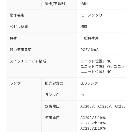
透明/不透明
透明
動作機能
モーメンタリ
ベゼル材質
樹脂
負荷
一般負荷用
最小適用負荷
DC5V 6mA
スイッチユニット構成
ユニット位置1: NC
ユニット位置2: 点灯ユニット
ユニット位置3: NC
ランプ
照光部方式
LEDランプ
ランプ色
白
定格電圧
AC200V、AC220V、AC230V、
使用電圧
AC200V±10%
AC220V±10%
※1 対応状況
AC230V±10%