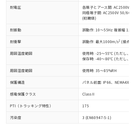
可)を取得するなどの必要な手続きを
六価クロム(Cr(Ⅵ)) 1000ppm以下、ポリ臭化ビフェニル
ム) : 100ppm、
準価格とは異なる場合があることをご
類(PBB) 1000ppm以下、ポリ臭化ジフェニルエーテル類
耐電圧
各端子とアース間: AC2500V 50/
Cr(Ⅵ)(六価クロム) : 1000ppm、 PBBs(ポリ臭化ビフェ
とります。
了承ください。
(PBDE) 1000ppm以下、フタル酸ビス(2-エチルヘキシ
○
一定数以上の在庫あり
ニル類) : 1000ppm、 PBDEs(ポリ臭化ジフェニルエーテ
同極端子間: AC2500V 50/60
当社は規制貨物を破棄する場合は、完
ル) (DEHP)(別名：DOP) 1000ppm以下、フタル酸ブチ
正式な納期状況および標準価格はお客
ル類) : 1000ppm、
(初期値)
ルベンジル（BBP） 1000ppm以下、フタル酸ジブチル
全に破砕するなど、違法に輸出されな
DBP(フタル酸ジブチル) : 1000ppm、 DIBP(フタル酸ジ
様のお取引先、またはお客様担当のオ
（DBP） 1000ppm以下、フタル酸ジイソブチル
イソブチル) : 1000ppm、 BBP(フタル酸ブチルベンジ
△
一定数には満たないが在庫あり
いよう必要な手段を講じます。
ムロン制御機器販売店・当社販売員に
(DIBP) 1000ppm以下
耐振動
誤動作: 10～55Hz 複振幅 1.
ル) : 1000ppm、
当社は貴社製品を、核兵器、ミサイ
但し、RoHS指令で産業用監視および制御機器に対する
DEHP(フタル酸ビス(2-エチルヘキシル)) : 1000ppm
ご相談ください。
適用除外項目は除く。
ル、化学兵器、生物兵器またはその他
－
在庫なし(最新の在庫状況につ
2
オムロン制御機器販売店や当社販売拠
耐衝撃
誤動作: 最大1000m/s
(接点開
フタル酸エステル類の４物質については閾値を超える意
武器並びにこれらの製造装置等に一切
いては、お客様のお取引先、ま
図的な使用がないことを確認しています。
点は「
販売ネットワーク
」をご確認
※2 環境保護使用期限
使用いたしません。
たはお客様担当のオムロン制御
周囲温度範囲
使用時: -25～55℃ (ただし
ください。
当社は、貴社製品を第三者に販売する
保存時: -40～80℃ (ただし
機器販売店・当社販売員にご確
在庫状況および標準価格結果を当社の
※2 対応予定月
「ｅ」：有害物質（10物質）のすべてが基
場合は、上記1、2および3の内容を当
認ください)
事前の承諾なく第三者に漏洩または開
準値以下であることを示します。
周囲湿度範囲
使用時: 35～85%RH
該第三者に通知します。また当社は、
示しないようお願いします。
部品在庫の切り替え状況などにより、予定
「10」：通常の使用状況下において有害物
販売先および販売に係わる関係者が違
マイパーツ機能（部品リスト作成サー
空
受注生産機種、また在庫状況の
保護構造
パネル前面: IP66、NEMA4X, N
月が前後することがあります。
質が外部に漏えいし、環境に深刻な影響を
法に輸出するおそれがある場合は、取
ビス）をご利用いただくには、I-Web
白
情報を公開していない機種
及ぼさない年数を意味します。
り引きをいたしません。
メンバーズにご登録されている必要が
感電保護クラス
Class II
「－」：未確認です。当社販売部門へお問
あります。
い合わせください。
お客様が当ウェブサイト上で当社にご
PTI（トラッキング特性）
175
※3 非含有証明書ダウンロード
登録された部品リストについて、当社
および当社の共同利用者が、当社の製
汚染度
3 (EN60947-5-1)
下記の非含有証明書をダウンロードするこ
品・サービスに関するお客様との取
とができます。
合意する
キャンセル
引・商談に必要な範囲で利用すること