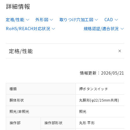
詳細情報
定格/性能
外形図
取りつけ穴加工図
CAD
RoHS/REACH対応状況
規格認証/適合状況
定格/性能
情報更新：2026/05/21
種類
押ボタンスイッチ
胴体形状
丸胴形(φ22/25mm共用)
照光/非照光
照光
操作部
操作部形状
丸形 平形