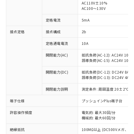
AC110V±10%
AC100～130V
対応済み：EU RoHS指令（10物質）の
非含有に対応した製品が提供可能な商品で
定格電流
5mA
す。
対応予定：EU RoHS指令（10物質）の非含
接点定格
接点構成
2b
ご利用条件
有に対応した製品に切り替える予定のある
商品です。
定格通電電流
10A
対応予定なし：EU RoHS指令（10物質）の
以下の条件をお読みいただき、同意のうえ
非含有に非対応の商品で、対応品を出す予
開閉能力(AC)
抵抗負荷(AC-12): AC24V 10A/A
ご利用ください。
定はありません。
誘導負荷(AC-15): AC24V 10A/AC
調査・確認中：EU RoHS指令（10物質）の
本サービスは、当社制御機器事業取扱
※1 中国RoHS○×表
非含有の対応状況を調査中または確認中の
開閉能力(DC)
抵抗負荷(DC-12): DC24V 8A/DC
商品の当社在庫状況および標準価格
誘導負荷(DC-13): DC24V 4A/DC
商品です。
(税抜)を提供させていただくもので
「○」：最大均質材料含有率が中国RoHSの
非該当品：ライセンス料など無形物で、有
す。
開閉能力説明
測定条件: 周囲温度 20±2℃、
基準値以下であることを示します。
害物質有無と関係のない商品です。
当社制御機器事業取扱商品の中には、
「×」：最大均質材料含有率が中国RoHSの
仕入先様の事情により、非含有部品として
本サービスの対象外となる商品もある
端子仕様
プッシュインPlus端子台
基準値を超えていることを示します。
いたものが、含有品と判明した場合などや
当社は、これら貴社製品のうち、外国
ことをご了承ください。
「－」：未確認です。当社販売部門へお問
むを得ず変更することがあります。
為替および外国貿易法に定める商品
在庫状況および標準価格照会結果は、
許容操作頻度
電気的: 最大30回/分
い合わせください。
（以下｢規制貨物等」という）を輸出
機械的: 最大60回/分
記載している更新日時点での社内デー
*EU RoHS指令（10物質）：
または国外への提供する場合は、日本
記
タに基づき作成されるものであり、閲
説明
鉛(Pb) 1000ppm以下、 水銀(Hg) 1000ppm以下、 カド
*中国RoHS10物質の基準値 (GB/T26572)：
国政府の輸出許可(または役務取引許
絶縁抵抗
100MΩ以上 (DC500Vメガ、
号
覧された時点での実際の在庫および標
ミウム(Cd) 100ppm以下、
Pb(鉛) :1000ppm、 Hg(水銀) : 1000ppm、 Cd(カドミウ