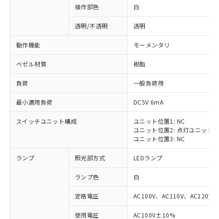
操作部色
白
透明/不透明
透明
動作機能
モーメンタリ
ベゼル材質
樹脂
負荷
一般負荷用
最小適用負荷
DC5V 6mA
スイッチユニット構成
ユニット位置1: NC
ユニット位置2: 点灯ユニット
ユニット位置3: NC
ランプ
照光部方式
LEDランプ
ランプ色
白
定格電圧
AC100V、AC110V、AC120V
※1 対応状況
使用電圧
AC100V±10%