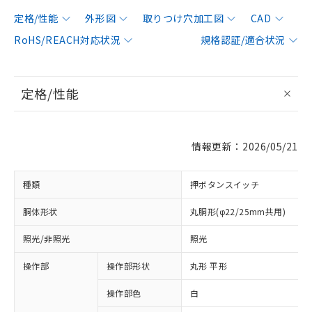
定格/性能
外形図
取りつけ穴加工図
CAD
RoHS/REACH対応状況
規格認証/適合状況
定格/性能
情報更新：2026/05/21
種類
押ボタンスイッチ
胴体形状
丸胴形(φ22/25mm共用)
照光/非照光
照光
操作部
操作部形状
丸形 平形
操作部色
白