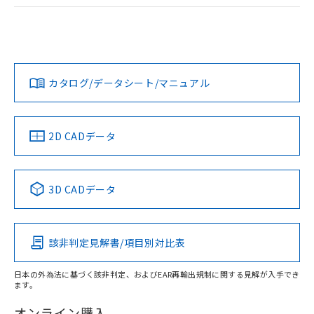
ログイン/会員登録
EU RoHS
注意事項・凡例
A22NL-BNM-TWA-P102-YCについての規格認証/適合状況に
ついては、「カスタマーサポートセンタ お客様相談室」また
は貴社担当オムロン営業員または販売店にお問い合わせくだ
対応状況
対応予定月
※1
※2
さい。
ダウンロードデータをご利用いただく前に、以下を必ずお読
みください。
カタログ/データシート/マニュアル
対応済み
ソフトウェアの使用条件
お問い合わせ
中国 RoHS
注意事項・凡例
2D CADデータ
中国 RoHS表
※1 ※2
3D CADデータ
Pb
Hg
Cd
Cr(VI)
該非判定見解書/項目別対比表
X
O
O
O
日本の外為法に基づく該非判定、およびEAR再輸出規制に関する見解が入手でき
ます。
"対応済み"や非含有の記載がされた商品であっても、流通
在庫等で未対応品が混在する可能性があります。
オンライン購入