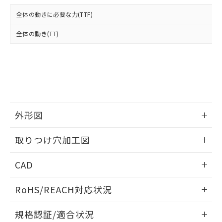
および当社の共同利用者が、当社の製
下記の非含有証明書をダウンロードするこ
品・サービスに関するお客様との取
全体の動きに必要な力(TTF)
とができます。
合意する
キャンセル
引・商談に必要な範囲で利用すること
をご了承ください。
全体の動き(TT)
EU RoHS指令（10物質）の非含有証明書
※当社の共同利用者とは、
"個人情報
51物質の非含有証明書（当社基準）
の共同利用に関して"
の「1.共同利
※本証明書は発行日時点で非含有を証明す
用者の範囲」に記載されている法人を
るもので、過去に遡って非含有を証明する
指します。
ものではありません。
また、RoHS指令のフタル酸エステル類４
物質の対応では、対応完了までの期間は出
荷製品に未対応品が混在することから備考
外形図
欄に対応日を記載しておりました。
情報更新：2026/05/21
既に当社にて対応品への在庫切替を完了
取りつけ穴加工図
していることから、特段のことがない限
り、2022年1月12日より割愛しておりま
情報更新：2026/05/21
CAD
す。
ログイン/会員登録いただくと、CADデータをダウンロー
RoHS/REACH対応状況
ドすることができます。
情報更新：2026/7/29
規格認証/適合状況