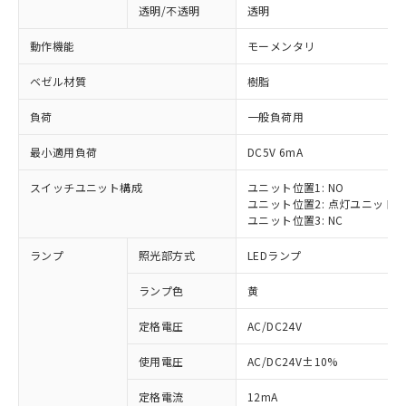
透明/不透明
透明
動作機能
モーメンタリ
ベゼル材質
樹脂
負荷
一般負荷用
最小適用負荷
DC5V 6mA
スイッチユニット構成
ユニット位置1: NO
ユニット位置2: 点灯ユニット
ユニット位置3: NC
ランプ
照光部方式
LEDランプ
ランプ色
黄
定格電圧
AC/DC24V
使用電圧
AC/DC24V±10%
定格電流
12mA