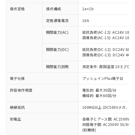
接点定格
接点構成
1a+1b
※1 対応状況
定格通電電流
10A
対応済み：EU RoHS指令（10物質）の
開閉能力(AC)
抵抗負荷(AC-12): AC24V 10A/A
非含有に対応した製品が提供可能な商品で
誘導負荷(AC-15): AC24V 10A/AC
す。
対応予定：EU RoHS指令（10物質）の非含
開閉能力(DC)
抵抗負荷(DC-12): DC24V 8A/DC
ご利用条件
有に対応した製品に切り替える予定のある
誘導負荷(DC-13): DC24V 4A/DC
商品です。
対応予定なし：EU RoHS指令（10物質）の
開閉能力説明
測定条件: 周囲温度 20±2℃、
以下の条件をお読みいただき、同意のうえ
非含有に非対応の商品で、対応品を出す予
ご利用ください。
端子仕様
プッシュインPlus端子台
定はありません。
調査・確認中：EU RoHS指令（10物質）の
本サービスは、当社制御機器事業取扱
※1 中国RoHS○×表
許容操作頻度
電気的: 最大30回/分
非含有の対応状況を調査中または確認中の
商品の当社在庫状況および標準価格
機械的: 最大60回/分
商品です。
(税抜)を提供させていただくもので
「○」：最大均質材料含有率が中国RoHSの
非該当品：ライセンス料など無形物で、有
す。
絶縁抵抗
100MΩ以上 (DC500Vメガ、
基準値以下であることを示します。
害物質有無と関係のない商品です。
当社制御機器事業取扱商品の中には、
「×」：最大均質材料含有率が中国RoHSの
仕入先様の事情により、非含有部品として
耐電圧
各端子とアース間: AC2500V 50/
本サービスの対象外となる商品もある
基準値を超えていることを示します。
いたものが、含有品と判明した場合などや
当社は、これら貴社製品のうち、外国
同極端子間: AC2500V 50/60
ことをご了承ください。
「－」：未確認です。当社販売部門へお問
むを得ず変更することがあります。
(初期値)
為替および外国貿易法に定める商品
在庫状況および標準価格照会結果は、
い合わせください。