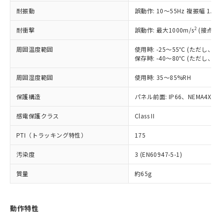
（以下｢規制貨物等」という）を輸出
記載している更新日時点での社内デー
耐振動
誤動作: 10～55Hz 複振幅 1.
*EU RoHS指令（10物質）：
または国外への提供する場合は、日本
記
タに基づき作成されるものであり、閲
説明
鉛(Pb) 1000ppm以下、 水銀(Hg) 1000ppm以下、 カド
*中国RoHS10物質の基準値 (GB/T26572)：
国政府の輸出許可(または役務取引許
号
覧された時点での実際の在庫および標
ミウム(Cd) 100ppm以下、
Pb(鉛) :1000ppm、 Hg(水銀) : 1000ppm、 Cd(カドミウ
2
耐衝撃
誤動作: 最大1000m/s
(接点開
可)を取得するなどの必要な手続きを
六価クロム(Cr(Ⅵ)) 1000ppm以下、ポリ臭化ビフェニル
ム) : 100ppm、
準価格とは異なる場合があることをご
類(PBB) 1000ppm以下、ポリ臭化ジフェニルエーテル類
Cr(Ⅵ)(六価クロム) : 1000ppm、 PBBs(ポリ臭化ビフェ
とります。
了承ください。
(PBDE) 1000ppm以下、フタル酸ビス(2-エチルヘキシ
周囲温度範囲
使用時: -25～55℃ (ただし
○
一定数以上の在庫あり
ニル類) : 1000ppm、 PBDEs(ポリ臭化ジフェニルエーテ
当社は規制貨物を破棄する場合は、完
ル) (DEHP)(別名：DOP) 1000ppm以下、フタル酸ブチ
正式な納期状況および標準価格はお客
ル類) : 1000ppm、
保存時: -40～80℃ (ただし
ルベンジル（BBP） 1000ppm以下、フタル酸ジブチル
全に破砕するなど、違法に輸出されな
DBP(フタル酸ジブチル) : 1000ppm、 DIBP(フタル酸ジ
様のお取引先、またはお客様担当のオ
（DBP） 1000ppm以下、フタル酸ジイソブチル
イソブチル) : 1000ppm、 BBP(フタル酸ブチルベンジ
△
一定数には満たないが在庫あり
いよう必要な手段を講じます。
周囲湿度範囲
使用時: 35～85%RH
ムロン制御機器販売店・当社販売員に
(DIBP) 1000ppm以下
ル) : 1000ppm、
当社は貴社製品を、核兵器、ミサイ
但し、RoHS指令で産業用監視および制御機器に対する
DEHP(フタル酸ビス(2-エチルヘキシル)) : 1000ppm
ご相談ください。
適用除外項目は除く。
ル、化学兵器、生物兵器またはその他
保護構造
パネル前面: IP66、NEMA4X, N
－
在庫なし(最新の在庫状況につ
オムロン制御機器販売店や当社販売拠
フタル酸エステル類の４物質については閾値を超える意
武器並びにこれらの製造装置等に一切
いては、お客様のお取引先、ま
図的な使用がないことを確認しています。
点は「
販売ネットワーク
」をご確認
※2 環境保護使用期限
感電保護クラス
Class II
使用いたしません。
たはお客様担当のオムロン制御
ください。
当社は、貴社製品を第三者に販売する
機器販売店・当社販売員にご確
在庫状況および標準価格結果を当社の
PTI（トラッキング特性）
175
※2 対応予定月
「ｅ」：有害物質（10物質）のすべてが基
場合は、上記1、2および3の内容を当
認ください)
事前の承諾なく第三者に漏洩または開
準値以下であることを示します。
該第三者に通知します。また当社は、
示しないようお願いします。
汚染度
3 (EN60947-5-1)
部品在庫の切り替え状況などにより、予定
「10」：通常の使用状況下において有害物
販売先および販売に係わる関係者が違
マイパーツ機能（部品リスト作成サー
空
受注生産機種、また在庫状況の
月が前後することがあります。
質が外部に漏えいし、環境に深刻な影響を
法に輸出するおそれがある場合は、取
ビス）をご利用いただくには、I-Web
白
情報を公開していない機種
質量
約65g
及ぼさない年数を意味します。
り引きをいたしません。
メンバーズにご登録されている必要が
「－」：未確認です。当社販売部門へお問
あります。
い合わせください。
お客様が当ウェブサイト上で当社にご
動作特性
※3 非含有証明書ダウンロード
登録された部品リストについて、当社