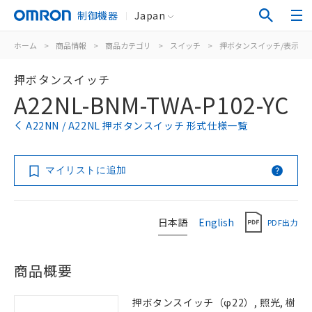
制御機器
Japan
ホーム
>
商品情報
>
商品カテゴリ
>
スイッチ
>
押ボタンスイッチ/表示灯
押ボタンスイッチ
A22NL-BNM-TWA-P102-YC
A22NN / A22NL 押ボタンスイッチ 形式仕様一覧
マイリストに追加
日本語
English
PDF出力
商品概要
押ボタンスイッチ（φ22）, 照光, 樹