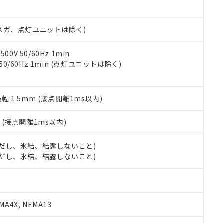
書ダウンロード
す。当社販売部門へお問い合わせください。
品・サービスに関するお客様との取引・商談に必要な範囲で利用す
合意する
キャンセル
書をダウンロードすることができます。
00Vメガ、点灯ユニットは除く)
利用者とは、
"個人情報の共同利用に関して"
の「1.共同利用者の
します。
10物質）の非含有証明書
明書（当社基準）
0V 50/60Hz 1min
日時点で非含有を証明するもので、過去に遡って非含有を証明するも
 50/60Hz 1min (点灯ユニットは除く)
令のフタル酸エステル類４物質の対応では、対応完了までの期間は出
備考欄に対応日を記載しておりました。
品への在庫切替を完了していることから、特段のことがない限り、20
振幅 1.5mm (接点開離1ms以内)
す。
2
(接点開離1ms以内)
 (ただし、氷結、結露しないこと)
 (ただし、氷結、結露しないこと)
A4X, NEMA13