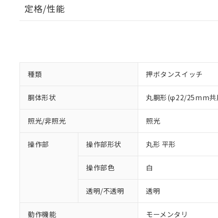
定格/性能
種類
押ボタンスイッチ
胴体形状
丸胴形(φ22/25mm共
照光/非照光
照光
操作部
操作部形状
丸形 平形
操作部色
白
透明/不透明
透明
動作機能
モーメンタリ