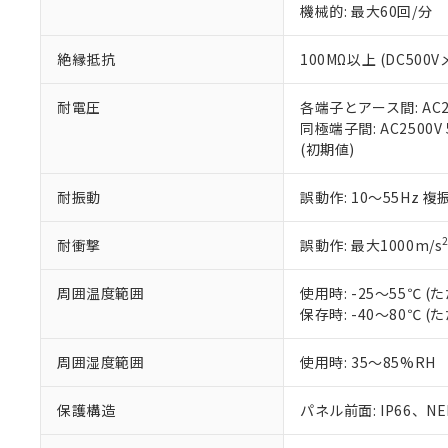
※3 非含有証明
「－」：未確認で
機械的: 最大60回/分
白
が、当社の製
さい。
下記の非含有証明
絶縁抵抗
100MΩ以上 (DC5
※当社の共同
いる法人を指
EU RoHS指令（
51物質の非含有証
耐電圧
各端子とアース間: AC250
※本証明書は発行
同極端子間: AC2500V
また、RoHS指
(初期値)
混在することから
既に当社にて対応
耐振動
誤動作: 10～55Hz 複
り割愛しておりま
耐衝撃
誤動作: 最大1000m/s
周囲温度範囲
使用時: -25～55℃
保存時: -40～80℃
周囲湿度範囲
使用時: 35～85%RH
保護構造
パネル前面: IP66、NEM