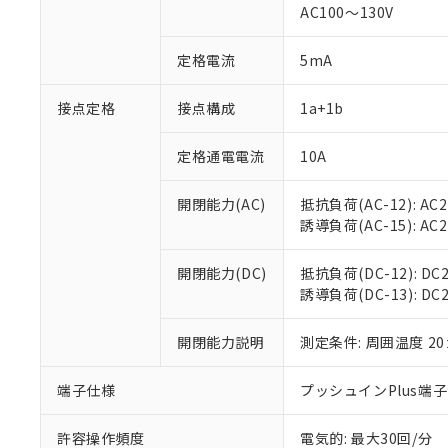
対応済み：EU
AC100～130V
対応予定：EU R
対応予定なし：EU
定格電流
5mA
調査・確認中：EU
ご利用条件
非該当品：ライセ
※1 中国RoHS
接点定格
接点構成
1a+1b
仕入先様の事情に
があります。
以下の条件をお読
「○」：最大均質
定格通電電流
10A
「×」：最大均質
本サービスは
当社は、これ
*EU RoHS指令（10物
「－」：未確認で
鉛(Pb) 1000ppm以下、
くものです。
う）を輸出ま
開閉能力(AC)
抵抗負荷(AC-12): AC24
記
説明
六価クロム(Cr(Ⅵ)) 1
当社制御機器
などの必要な
フタル酸ビス(2-エチルヘ
誘導負荷(AC-15): AC24V
号
*中国RoHS10物質の基準値 
ル（DBP） 1000ppm
在庫状況およ
当社は規制貨
Pb(鉛) :1000ppm、 Hg
但し、RoHS指令で産
のであり、閲
ます。
Cr(Ⅵ)(六価クロム) : 
フタル酸エステル類の４
開閉能力(DC)
抵抗負荷(DC-12): DC24
○
一定数以
DBP(フタル酸ジブチル) :
い。
当社は貴社製
DEHP(フタル酸ビス(2-エ
誘導負荷(DC-13): DC24
正式な納期状
置等に一切使
当社販売員に
※2 対応予定月
△
一定数に
当社は、貴社
オムロン制御
開閉能力説明
測定条件: 周囲温度 2
また当社は、
※2 環境保護使
在庫状況およ
部品在庫の切り替
たしません。
－
在庫なし
す。
「ｅ」：有害物質
端子仕様
プッシュインPlus端
機器販売
マイパーツ機
「10」：通常の
ている必要が
味します。
許容操作頻度
電気的: 最大30回/分
空
受注生産
お客様が当ウ