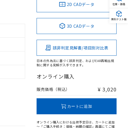
2D CADデータ
在庫・価格
無料テスト機
3D CADデータ
該非判定見解書/項目別対比表
日本の外為法に基づく該非判定、およびEAR再輸出規
制に関する見解が入手できます。
オンライン購入
¥ 3,020
販売価格（税込）
カートに追加
オンライン購入における出荷予定日は、カートに追加
～「ご購入手続き：価格・納期の確認」画面にてご確