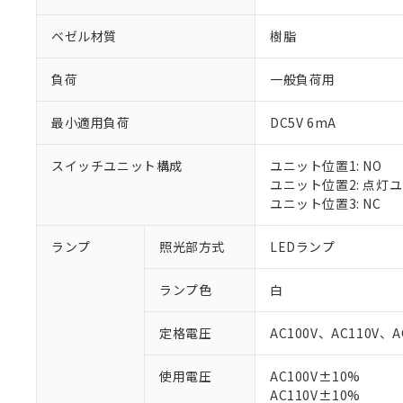
ベゼル材質
樹脂
負荷
一般負荷用
最小適用負荷
DC5V 6mA
スイッチユニット構成
ユニット位置1: NO
ユニット位置2: 点灯
ユニット位置3: NC
ランプ
照光部方式
LEDランプ
ランプ色
白
定格電圧
AC100V、AC110V、A
※1 対応状況
使用電圧
AC100V±10%
AC110V±10%