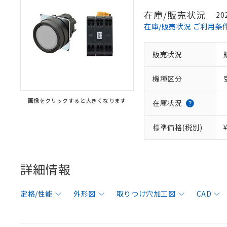
在庫/販売状況
20
在庫/販売状況 ご利用条
販売状況
機種区分
画像をクリックすると大きくなります
在庫状況
標準価格(税別)
詳細情報
定格/性能
外形図
取りつけ穴加工図
CAD