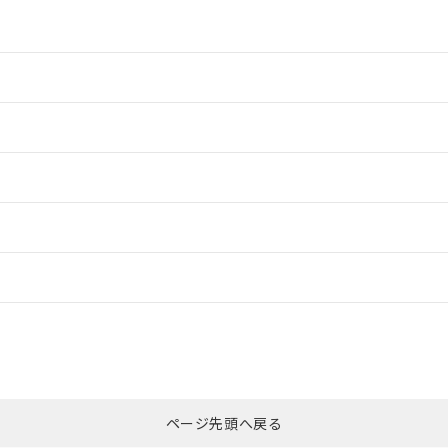
情報更新：2
情報更新：2
ードすることができます。
情報更新：
ログイン/会員登録
適合状況については、「カスタマーサポートセンタ お客様相談室」または貴
みください。
非含有証明書
※3
ページ先頭へ戻る
ダウンロードはこちら