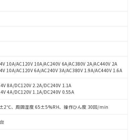
 RoHS指令（10物質）の非含有に対応した製品が提供可能な商品です
oHS指令（10物質）の非含有に対応した製品に切り替える予定のある
 RoHS指令（10物質）の非含有に非対応の商品で、対応品を出す予
 RoHS指令（10物質）の非含有の対応状況を調査中または確認中の
ンス料など無形物で、有害物質有無と関係のない商品です。
○×表
より、非含有部品としていたものが、含有品と判明した場合などやむ
みいただき、同意のうえご利用ください。
材料含有率が中国RoHSの基準値以下であることを示します。
材料含有率が中国RoHSの基準値を超えていることを示します。
、当社制御機器事業取扱商品の当社在庫状況および標準価格(税抜)
ら貴社製品のうち、外国為替および外国貿易法に定める商品（以下｢
質）：
す。当社販売部門へお問い合わせください。
 水銀(Hg) 1000ppm以下、 カドミウム(Cd) 100ppm以下、
たは国外への提供する場合は、日本国政府の輸出許可(または役務取
V 10A/AC120V 10A/AC240V 6A/AC380V 2A/AC440V 2A
000ppm以下、ポリ臭化ビフェニル類(PBB) 1000ppm以下、ポリ臭化ジフェニルエーテル類(P
事業取扱商品の中には、本サービスの対象外となる商品もあること
手続きをとります。
キシル) (DEHP)(別名：DOP) 1000ppm以下、フタル酸ブチルベンジル（BBP） 100
 10A/AC120V 6A/AC240V 3A/AC380V 1.9A/AC440V 1.6A
(GB/T26572)：
以下、フタル酸ジイソブチル (DIBP) 1000ppm以下
び標準価格照会結果は、記載している更新日時点での社内データに
物を破棄する場合は、完全に破砕するなど、違法に輸出されないよ
(水銀) : 1000ppm、 Cd(カドミウム) : 100ppm、
業用監視および制御機器に対する適用除外項目は除く。
覧された時点での実際の在庫および標準価格とは異なる場合がある
1000ppm、 PBBs(ポリ臭化ビフェニル類) : 1000ppm、 PBDEs(ポリ臭化ジフェニルエーテル類
物質については閾値を超える意図的な使用がないことを確認しています。
V 8A/DC120V 2.2A/DC240V 1.1A
上の在庫あり
 1000ppm、 DIBP(フタル酸ジイソブチル) : 1000ppm、 BBP(フタル酸ブチルベンジル) :
品を、核兵器、ミサイル、化学兵器、生物兵器またはその他武器並
チルヘキシル)) : 1000ppm
V 4A/DC120V 1.1A/DC240V 0.55A
況および標準価格はお客様のお取引先、またはお客様担当のオムロ
用いたしません。
ご相談ください。
は満たないが在庫あり
製品を第三者に販売する場合は、上記1、2および3の内容を当該第
機器販売店や当社販売拠点は「
販売ネットワーク
」をご確認くだ
0±2℃、周囲湿度 65±5%RH、操作ひん度 30回/min
販売先および販売に係わる関係者が違法に輸出するおそれがある場
用期限
び標準価格結果を当社の事前の承諾なく第三者に漏洩または開示し
え状況などにより、予定月が前後することがあります。
(最新の在庫状況については、お客様のお取引先、またはお客様担当
（10物質）のすべてが基準値以下であることを示します。
子台
店・当社販売員にご確認ください)
能（部品リスト作成サービス）をご利用いただくには、I-Webメン
使用状況下において有害物質が外部に漏えいし、環境に深刻な影響を
あります。
機種、また在庫状況の情報を公開していない機種
ェブサイト上で当社にご登録された部品リストについて、当社およ