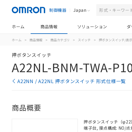
制御機器
Japan
ホーム
商品情報
ソリューション
ダ
ホーム
>
商品情報
>
商品カテゴリ
>
スイッチ
>
押ボタンスイッチ/表
押ボタンスイッチ
A22NL-BNM-TWA-P1
A22NN / A22NL 押ボタンスイッチ 形式仕様一覧
商品概要
押ボタンスイッチ（φ22）, 
端子台, 接点構成: NO/点灯