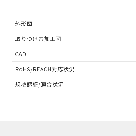
外形図
取りつけ穴加工図
CAD
ログイン/会員登録いただくと、CADデータをダウンロ
RoHS/REACH対応状況
規格認証/適合状況
EU RoHS
注意事項・凡例
A22NL-BNM-TWA-P102-WDについての規格認証/
営業員または販売店にお問い合わせください。
ダウンロードデータをご利用いただく前に、以下を必ずお読
対応状況
対応予定月
※1
※2
ソフトウェアの使用条件
対応済み