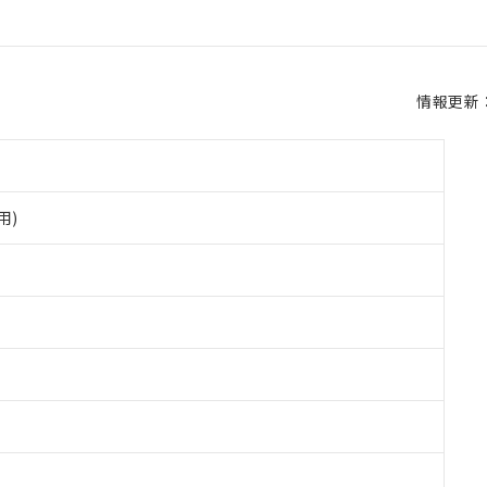
情報更新：2
用)