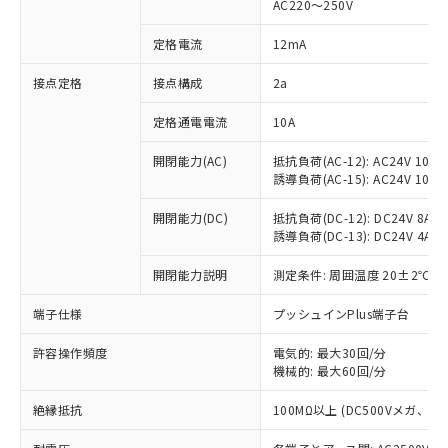
AC220～250V
対応済み：EU RoHS指令（10物質）の
非含有に対応した製品が提供可能な商品で
定格電流
12mA
す。
対応予定：EU RoHS指令（10物質）の非含
接点定格
接点構成
2a
ご利用条件
有に対応した製品に切り替える予定のある
定格通電電流
10A
商品です。
対応予定なし：EU RoHS指令（10物質）の
以下の条件をお読みいただき、同意のうえ
開閉能力(AC)
抵抗負荷(AC-12): AC24V 10A/A
非含有に非対応の商品で、対応品を出す予
誘導負荷(AC-15): AC24V 10A/AC
ご利用ください。
定はありません。
調査・確認中：EU RoHS指令（10物質）の
本サービスは、当社制御機器事業取扱
開閉能力(DC)
抵抗負荷(DC-12): DC24V 8A/DC
※1 中国RoHS○×表
非含有の対応状況を調査中または確認中の
誘導負荷(DC-13): DC24V 4A/DC
商品の当社在庫状況および標準価格
商品です。
(税抜)を提供させていただくもので
「○」：最大均質材料含有率が中国RoHSの
非該当品：ライセンス料など無形物で、有
開閉能力説明
測定条件: 周囲温度 20±2℃、
す。
基準値以下であることを示します。
害物質有無と関係のない商品です。
当社制御機器事業取扱商品の中には、
「×」：最大均質材料含有率が中国RoHSの
仕入先様の事情により、非含有部品として
端子仕様
プッシュインPlus端子台
本サービスの対象外となる商品もある
基準値を超えていることを示します。
いたものが、含有品と判明した場合などや
当社は、これら貴社製品のうち、外国
ことをご了承ください。
「－」：未確認です。当社販売部門へお問
許容操作頻度
電気的: 最大30回/分
むを得ず変更することがあります。
為替および外国貿易法に定める商品
在庫状況および標準価格照会結果は、
機械的: 最大60回/分
い合わせください。
（以下｢規制貨物等」という）を輸出
記載している更新日時点での社内デー
*EU RoHS指令（10物質）：
または国外への提供する場合は、日本
記
タに基づき作成されるものであり、閲
説明
絶縁抵抗
100MΩ以上 (DC500Vメガ、
鉛(Pb) 1000ppm以下、 水銀(Hg) 1000ppm以下、 カド
*中国RoHS10物質の基準値 (GB/T26572)：
国政府の輸出許可(または役務取引許
号
覧された時点での実際の在庫および標
ミウム(Cd) 100ppm以下、
Pb(鉛) :1000ppm、 Hg(水銀) : 1000ppm、 Cd(カドミウ
可)を取得するなどの必要な手続きを
六価クロム(Cr(Ⅵ)) 1000ppm以下、ポリ臭化ビフェニル
ム) : 100ppm、