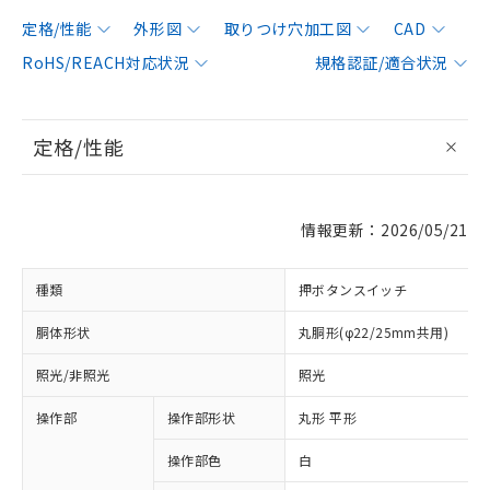
定格/性能
外形図
取りつけ穴加工図
CAD
RoHS/REACH対応状況
規格認証/適合状況
定格/性能
情報更新：2026/05/21
種類
押ボタンスイッチ
胴体形状
丸胴形(φ22/25mm共用)
照光/非照光
照光
操作部
操作部形状
丸形 平形
操作部色
白