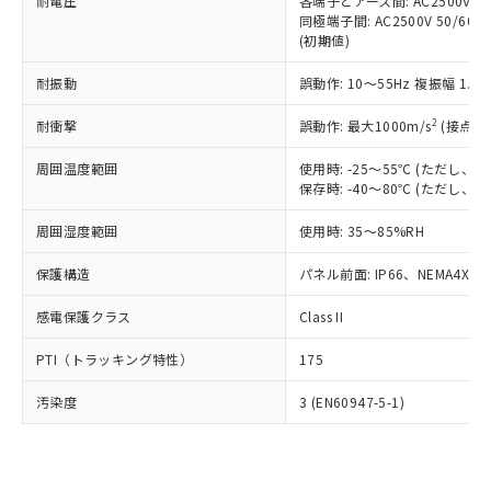
準価格とは異なる場合があることをご
耐電圧
各端子とアース間: AC2500V 50/
類(PBB) 1000ppm以下、ポリ臭化ジフェニルエーテル類
Cr(Ⅵ)(六価クロム) : 1000ppm、 PBBs(ポリ臭化ビフェ
とります。
同極端子間: AC2500V 50/60
了承ください。
(PBDE) 1000ppm以下、フタル酸ビス(2-エチルヘキシ
○
一定数以上の在庫あり
ニル類) : 1000ppm、 PBDEs(ポリ臭化ジフェニルエーテ
当社は規制貨物を破棄する場合は、完
(初期値)
ル) (DEHP)(別名：DOP) 1000ppm以下、フタル酸ブチ
正式な納期状況および標準価格はお客
ル類) : 1000ppm、
ルベンジル（BBP） 1000ppm以下、フタル酸ジブチル
全に破砕するなど、違法に輸出されな
DBP(フタル酸ジブチル) : 1000ppm、 DIBP(フタル酸ジ
様のお取引先、またはお客様担当のオ
（DBP） 1000ppm以下、フタル酸ジイソブチル
イソブチル) : 1000ppm、 BBP(フタル酸ブチルベンジ
△
一定数には満たないが在庫あり
耐振動
誤動作: 10～55Hz 複振幅 1.
いよう必要な手段を講じます。
ムロン制御機器販売店・当社販売員に
(DIBP) 1000ppm以下
ル) : 1000ppm、
当社は貴社製品を、核兵器、ミサイ
但し、RoHS指令で産業用監視および制御機器に対する
DEHP(フタル酸ビス(2-エチルヘキシル)) : 1000ppm
ご相談ください。
2
耐衝撃
適用除外項目は除く。
誤動作: 最大1000m/s
(接点開
ル、化学兵器、生物兵器またはその他
－
在庫なし(最新の在庫状況につ
オムロン制御機器販売店や当社販売拠
フタル酸エステル類の４物質については閾値を超える意
武器並びにこれらの製造装置等に一切
いては、お客様のお取引先、ま
図的な使用がないことを確認しています。
点は「
販売ネットワーク
」をご確認
周囲温度範囲
使用時: -25～55℃ (ただし
※2 環境保護使用期限
使用いたしません。
たはお客様担当のオムロン制御
ください。
保存時: -40～80℃ (ただし
当社は、貴社製品を第三者に販売する
機器販売店・当社販売員にご確
在庫状況および標準価格結果を当社の
※2 対応予定月
「ｅ」：有害物質（10物質）のすべてが基
場合は、上記1、2および3の内容を当
認ください)
事前の承諾なく第三者に漏洩または開
周囲湿度範囲
使用時: 35～85%RH
準値以下であることを示します。
該第三者に通知します。また当社は、
示しないようお願いします。
部品在庫の切り替え状況などにより、予定
「10」：通常の使用状況下において有害物
販売先および販売に係わる関係者が違
保護構造
パネル前面: IP66、NEMA4X, N
マイパーツ機能（部品リスト作成サー
空
受注生産機種、また在庫状況の
月が前後することがあります。
質が外部に漏えいし、環境に深刻な影響を
法に輸出するおそれがある場合は、取
ビス）をご利用いただくには、I-Web
白
情報を公開していない機種
及ぼさない年数を意味します。
り引きをいたしません。
感電保護クラス
Class II
メンバーズにご登録されている必要が
「－」：未確認です。当社販売部門へお問
あります。
い合わせください。
PTI（トラッキング特性）
175
お客様が当ウェブサイト上で当社にご
※3 非含有証明書ダウンロード
登録された部品リストについて、当社
汚染度
3 (EN60947-5-1)
および当社の共同利用者が、当社の製
下記の非含有証明書をダウンロードするこ
品・サービスに関するお客様との取
とができます。
合意する
キャンセル
引・商談に必要な範囲で利用すること
をご了承ください。