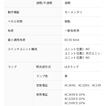
透明/不透明
透明
動作機能
モーメンタリ
ベゼル材質
樹脂
負荷
一般負荷用
最小適用負荷
DC5V 6mA
スイッチユニット構成
ユニット位置1: NO
ユニット位置2: 点灯ユニット
ユニット位置3: NO
ランプ
照光部方式
LEDランプ
ランプ色
黄
定格電圧
AC200V、AC220V、AC230V、
使用電圧
AC200V±10%
AC220V±10%
※1 対応状況
AC230V±10%