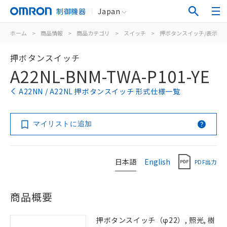
制御機器
Japan
ホーム
>
商品情報
>
商品カテゴリ
>
スイッチ
>
押ボタンスイッチ/表示灯
押ボタンスイッチ
A22NL-BNM-TWA-P101-YE
A22NN / A22NL 押ボタンスイッチ 形式仕様一覧
マイリストに追加
日本語
English
PDF出力
商品概要
押ボタンスイッチ（φ22）, 照光, 樹