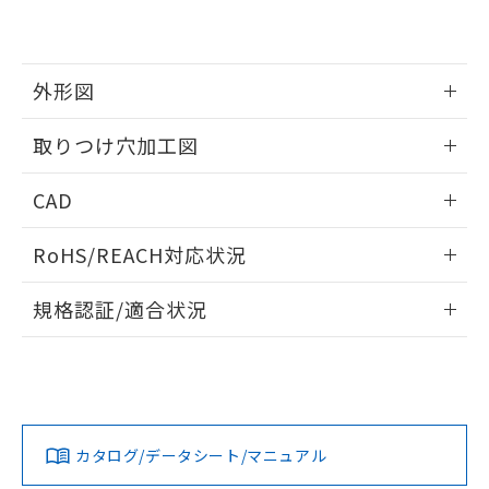
EU RoHS指令（10物質）の非含有証明書
※当社の共同利用者とは、
"個人情報
51物質の非含有証明書（当社基準）
の共同利用に関して"
の「1.共同利
※本証明書は発行日時点で非含有を証明す
用者の範囲」に記載されている法人を
るもので、過去に遡って非含有を証明する
指します。
外形図
ものではありません。
また、RoHS指令のフタル酸エステル類４
情報更新：2026/05/21
取りつけ穴加工図
物質の対応では、対応完了までの期間は出
荷製品に未対応品が混在することから備考
情報更新：2026/05/21
欄に対応日を記載しておりました。
CAD
既に当社にて対応品への在庫切替を完了
していることから、特段のことがない限
ログイン/会員登録いただくと、CADデータをダウンロー
RoHS/REACH対応状況
り、2022年1月12日より割愛しておりま
ドすることができます。
す。
情報更新：2026/7/29
規格認証/適合状況
ログイン/会員登録
EU RoHS
注意事項・凡例
A22NL-BNM-TWA-P101-YEについての規格認証/適合状況に
ついては、「カスタマーサポートセンタ お客様相談室」また
は貴社担当オムロン営業員または販売店にお問い合わせくだ
対応状況
対応予定月
※1
※2
さい。
ダウンロードデータをご利用いただく前に、以下を必ずお読
みください。
カタログ/データシート/マニュアル
対応済み
ソフトウェアの使用条件
お問い合わせ