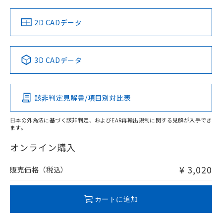
中国 RoHS
注意事項・凡例
2D CADデータ
中国 RoHS表
※1 ※2
3D CADデータ
Pb
Hg
Cd
Cr(VI)
該非判定見解書/項目別対比表
O
O
O
O
日本の外為法に基づく該非判定、およびEAR再輸出規制に関する見解が入手でき
ます。
"対応済み"や非含有の記載がされた商品であっても、流通
在庫等で未対応品が混在する可能性があります。
オンライン購入
非含有品が必要な際は、弊社営業部門もしくは販売店へお
問い合わせください。
¥ 3,020
販売価格（税込）
この製品のRoHS/REACH対応状況ページへ
カートに追加