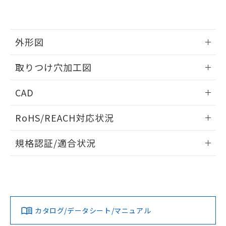
EU RoHS指令（10物質）の非含有証明書
※当社の共同利用者とは、
"個人情報
51物質の非含有証明書（当社基準）
の共同利用に関して"
の「1.共同利
※本証明書は発行日時点で非含有を証明す
用者の範囲」に記載されている法人を
るもので、過去に遡って非含有を証明する
指します。
外形図
ものではありません。
また、RoHS指令のフタル酸エステル類４
情報更新：2026/05/21
取りつけ穴加工図
物質の対応では、対応完了までの期間は出
荷製品に未対応品が混在することから備考
情報更新：2026/05/21
欄に対応日を記載しておりました。
CAD
既に当社にて対応品への在庫切替を完了
していることから、特段のことがない限
ログイン/会員登録いただくと、CADデータをダウンロー
RoHS/REACH対応状況
り、2022年1月12日より割愛しておりま
ドすることができます。
す。
情報更新：2026/7/29
規格認証/適合状況
ログイン/会員登録
EU RoHS
注意事項・凡例
A22NL-BNM-TWA-P101-WEについての規格認証/適合状況に
ついては、「カスタマーサポートセンタ お客様相談室」また
は貴社担当オムロン営業員または販売店にお問い合わせくだ
対応状況
対応予定月
※1
※2
さい。
ダウンロードデータをご利用いただく前に、以下を必ずお読
みください。
カタログ/データシート/マニュアル
対応済み
ソフトウェアの使用条件
お問い合わせ