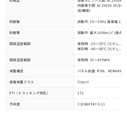
準価格とは異なる場合があることをご
耐電圧
各端子とアース間: AC2500V 50/
類(PBB) 1000ppm以下、ポリ臭化ジフェニルエーテル類
Cr(Ⅵ)(六価クロム) : 1000ppm、 PBBs(ポリ臭化ビフェ
とります。
同極端子間: AC2500V 50/60
了承ください。
(PBDE) 1000ppm以下、フタル酸ビス(2-エチルヘキシ
○
一定数以上の在庫あり
ニル類) : 1000ppm、 PBDEs(ポリ臭化ジフェニルエーテ
当社は規制貨物を破棄する場合は、完
(初期値)
ル) (DEHP)(別名：DOP) 1000ppm以下、フタル酸ブチ
正式な納期状況および標準価格はお客
ル類) : 1000ppm、
ルベンジル（BBP） 1000ppm以下、フタル酸ジブチル
全に破砕するなど、違法に輸出されな
DBP(フタル酸ジブチル) : 1000ppm、 DIBP(フタル酸ジ
様のお取引先、またはお客様担当のオ
（DBP） 1000ppm以下、フタル酸ジイソブチル
イソブチル) : 1000ppm、 BBP(フタル酸ブチルベンジ
△
一定数には満たないが在庫あり
耐振動
誤動作: 10～55Hz 複振幅 1.
いよう必要な手段を講じます。
ムロン制御機器販売店・当社販売員に
(DIBP) 1000ppm以下
ル) : 1000ppm、
当社は貴社製品を、核兵器、ミサイ
但し、RoHS指令で産業用監視および制御機器に対する
DEHP(フタル酸ビス(2-エチルヘキシル)) : 1000ppm
ご相談ください。
2
耐衝撃
適用除外項目は除く。
誤動作: 最大1000m/s
(接点開
ル、化学兵器、生物兵器またはその他
－
在庫なし(最新の在庫状況につ
オムロン制御機器販売店や当社販売拠
フタル酸エステル類の４物質については閾値を超える意
武器並びにこれらの製造装置等に一切
いては、お客様のお取引先、ま
図的な使用がないことを確認しています。
点は「
販売ネットワーク
」をご確認
周囲温度範囲
使用時: -25～55℃ (ただし
※2 環境保護使用期限
使用いたしません。
たはお客様担当のオムロン制御
ください。
保存時: -40～80℃ (ただし
当社は、貴社製品を第三者に販売する
機器販売店・当社販売員にご確
在庫状況および標準価格結果を当社の
※2 対応予定月
「ｅ」：有害物質（10物質）のすべてが基
場合は、上記1、2および3の内容を当
認ください)
事前の承諾なく第三者に漏洩または開
周囲湿度範囲
使用時: 35～85%RH
準値以下であることを示します。
該第三者に通知します。また当社は、
示しないようお願いします。
部品在庫の切り替え状況などにより、予定
「10」：通常の使用状況下において有害物
販売先および販売に係わる関係者が違
保護構造
パネル前面: IP66、NEMA4X, N
マイパーツ機能（部品リスト作成サー
空
受注生産機種、また在庫状況の
月が前後することがあります。
質が外部に漏えいし、環境に深刻な影響を
法に輸出するおそれがある場合は、取
ビス）をご利用いただくには、I-Web
白
情報を公開していない機種
及ぼさない年数を意味します。
り引きをいたしません。
感電保護クラス
Class II
メンバーズにご登録されている必要が
「－」：未確認です。当社販売部門へお問
あります。
い合わせください。
PTI（トラッキング特性）
175
お客様が当ウェブサイト上で当社にご
※3 非含有証明書ダウンロード
登録された部品リストについて、当社
汚染度
3 (EN60947-5-1)
および当社の共同利用者が、当社の製
下記の非含有証明書をダウンロードするこ
品・サービスに関するお客様との取
とができます。
合意する
キャンセル
引・商談に必要な範囲で利用すること
をご了承ください。