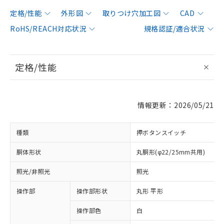
定格/性能
外形図
取りつけ穴加工図
CAD
RoHS/REACH対応状況
規格認証/適合状況
定格/性能
情報更新：2026/05/21
種類
押ボタンスイッチ
胴体形状
丸胴形(φ22/25mm共用)
照光/非照光
照光
操作部
操作部形状
丸形 平形
操作部色
白