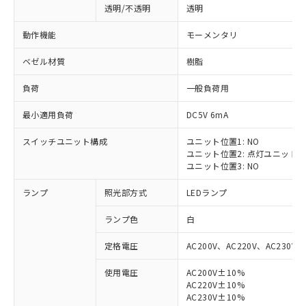
透明/不透明
透明
動作機能
モーメンタリ
ベゼル材質
樹脂
負荷
一般負荷用
最小適用負荷
DC5V 6mA
スイッチユニット構成
ユニット位置1: NO
ユニット位置2: 点灯ユニット
ユニット位置3: NO
ランプ
照光部方式
LEDランプ
ランプ色
白
定格電圧
AC200V、AC220V、AC230V、
使用電圧
AC200V±10%
AC220V±10%
※1 対応状況
AC230V±10%