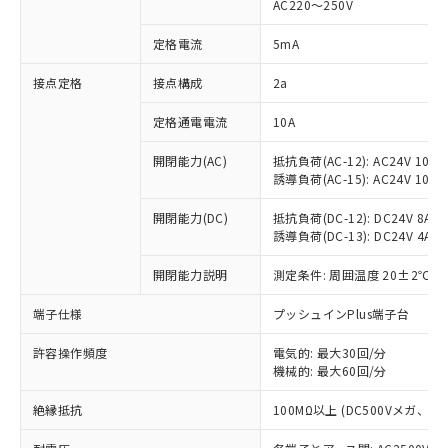
AC220～250V
対応済み：EU RoHS指令（10物質）の
非含有に対応した製品が提供可能な商品で
定格電流
5mA
す。
対応予定：EU RoHS指令（10物質）の非含
接点定格
接点構成
2a
ご利用条件
有に対応した製品に切り替える予定のある
定格通電電流
10A
商品です。
対応予定なし：EU RoHS指令（10物質）の
以下の条件をお読みいただき、同意のうえ
開閉能力(AC)
抵抗負荷(AC-12): AC24V 10A/A
非含有に非対応の商品で、対応品を出す予
誘導負荷(AC-15): AC24V 10A/AC
ご利用ください。
定はありません。
調査・確認中：EU RoHS指令（10物質）の
本サービスは、当社制御機器事業取扱
開閉能力(DC)
抵抗負荷(DC-12): DC24V 8A/DC
※1 中国RoHS○×表
非含有の対応状況を調査中または確認中の
誘導負荷(DC-13): DC24V 4A/DC
商品の当社在庫状況および標準価格
商品です。
(税抜)を提供させていただくもので
「○」：最大均質材料含有率が中国RoHSの
非該当品：ライセンス料など無形物で、有
開閉能力説明
測定条件: 周囲温度 20±2℃、
す。
基準値以下であることを示します。
害物質有無と関係のない商品です。
当社制御機器事業取扱商品の中には、
「×」：最大均質材料含有率が中国RoHSの
仕入先様の事情により、非含有部品として
端子仕様
プッシュインPlus端子台
本サービスの対象外となる商品もある
基準値を超えていることを示します。
いたものが、含有品と判明した場合などや
当社は、これら貴社製品のうち、外国
ことをご了承ください。
「－」：未確認です。当社販売部門へお問
許容操作頻度
電気的: 最大30回/分
むを得ず変更することがあります。
為替および外国貿易法に定める商品
在庫状況および標準価格照会結果は、
機械的: 最大60回/分
い合わせください。
（以下｢規制貨物等」という）を輸出
記載している更新日時点での社内デー
*EU RoHS指令（10物質）：
または国外への提供する場合は、日本
記
タに基づき作成されるものであり、閲
説明
絶縁抵抗
100MΩ以上 (DC500Vメガ、
鉛(Pb) 1000ppm以下、 水銀(Hg) 1000ppm以下、 カド
*中国RoHS10物質の基準値 (GB/T26572)：
国政府の輸出許可(または役務取引許
号
覧された時点での実際の在庫および標
ミウム(Cd) 100ppm以下、
Pb(鉛) :1000ppm、 Hg(水銀) : 1000ppm、 Cd(カドミウ
可)を取得するなどの必要な手続きを
六価クロム(Cr(Ⅵ)) 1000ppm以下、ポリ臭化ビフェニル
ム) : 100ppm、