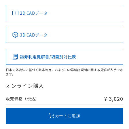
中国 RoHS
注意事項・凡例
2D CADデータ
中国 RoHS表
※1 ※2
3D CADデータ
Pb
Hg
Cd
Cr(VI)
該非判定見解書/項目別対比表
O
O
O
O
日本の外為法に基づく該非判定、およびEAR再輸出規制に関する見解が入手でき
ます。
"対応済み"や非含有の記載がされた商品であっても、流通
在庫等で未対応品が混在する可能性があります。
オンライン購入
非含有品が必要な際は、弊社営業部門もしくは販売店へお
問い合わせください。
¥ 3,020
販売価格（税込）
この製品のRoHS/REACH対応状況ページへ
カートに追加