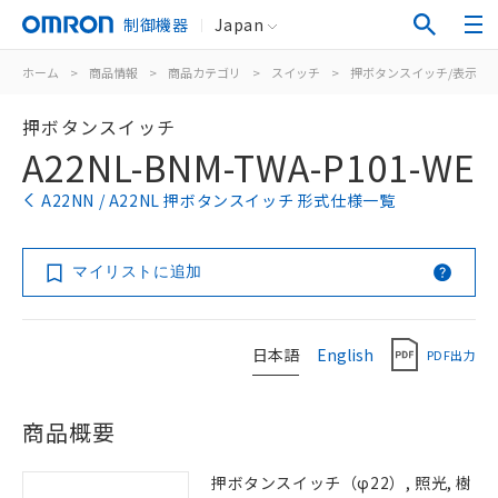
制御機器
Japan
ホーム
>
商品情報
>
商品カテゴリ
>
スイッチ
>
押ボタンスイッチ/表示灯
押ボタンスイッチ
A22NL-BNM-TWA-P101-WE
A22NN / A22NL 押ボタンスイッチ 形式仕様一覧
マイリストに追加
日本語
English
PDF出力
商品概要
押ボタンスイッチ（φ22）, 照光, 樹