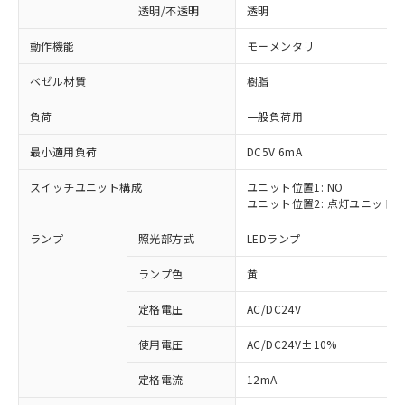
透明/不透明
透明
動作機能
モーメンタリ
ベゼル材質
樹脂
負荷
一般負荷用
最小適用負荷
DC5V 6mA
スイッチユニット構成
ユニット位置1: NO
ユニット位置2: 点灯ユニット
ランプ
照光部方式
LEDランプ
ランプ色
黄
定格電圧
AC/DC24V
使用電圧
AC/DC24V±10%
※1 対応状況
定格電流
12mA
対応済み：EU RoHS指令（10物質）の