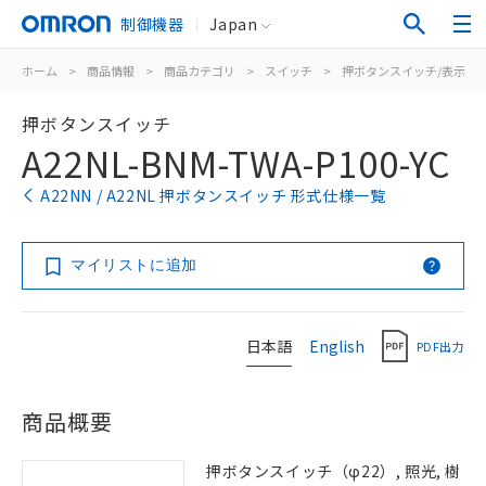
制御機器
Japan
ホーム
>
商品情報
>
商品カテゴリ
>
スイッチ
>
押ボタンスイッチ/表示灯
押ボタンスイッチ
A22NL-BNM-TWA-P100-YC
A22NN / A22NL 押ボタンスイッチ 形式仕様一覧
マイリストに追加
日本語
English
PDF出力
商品概要
押ボタンスイッチ（φ22）, 照光, 樹