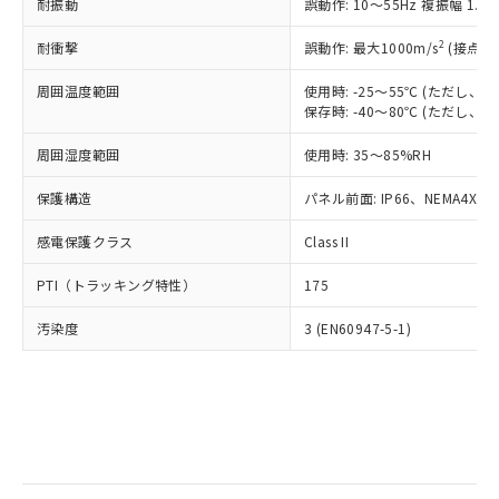
当社は規制貨物を破棄する場合は、完
耐振動
ル) (DEHP)(別名：DOP) 1000ppm以下、フタル酸ブチ
誤動作: 10～55Hz 複振幅 1.
正式な納期状況および標準価格はお客
ル類) : 1000ppm、
ルベンジル（BBP） 1000ppm以下、フタル酸ジブチル
全に破砕するなど、違法に輸出されな
DBP(フタル酸ジブチル) : 1000ppm、 DIBP(フタル酸ジ
様のお取引先、またはお客様担当のオ
（DBP） 1000ppm以下、フタル酸ジイソブチル
イソブチル) : 1000ppm、 BBP(フタル酸ブチルベンジ
△
一定数には満たないが在庫あり
いよう必要な手段を講じます。
2
耐衝撃
誤動作: 最大1000m/s
(接点開
ムロン制御機器販売店・当社販売員に
(DIBP) 1000ppm以下
ル) : 1000ppm、
当社は貴社製品を、核兵器、ミサイ
但し、RoHS指令で産業用監視および制御機器に対する
DEHP(フタル酸ビス(2-エチルヘキシル)) : 1000ppm
ご相談ください。
適用除外項目は除く。
周囲温度範囲
使用時: -25～55℃ (ただし
ル、化学兵器、生物兵器またはその他
－
在庫なし(最新の在庫状況につ
オムロン制御機器販売店や当社販売拠
フタル酸エステル類の４物質については閾値を超える意
保存時: -40～80℃ (ただし
武器並びにこれらの製造装置等に一切
いては、お客様のお取引先、ま
図的な使用がないことを確認しています。
点は「
販売ネットワーク
」をご確認
※2 環境保護使用期限
使用いたしません。
たはお客様担当のオムロン制御
ください。
周囲湿度範囲
使用時: 35～85%RH
当社は、貴社製品を第三者に販売する
機器販売店・当社販売員にご確
在庫状況および標準価格結果を当社の
※2 対応予定月
「ｅ」：有害物質（10物質）のすべてが基
場合は、上記1、2および3の内容を当
認ください)
事前の承諾なく第三者に漏洩または開
保護構造
パネル前面: IP66、NEMA4X, N
準値以下であることを示します。
該第三者に通知します。また当社は、
示しないようお願いします。
部品在庫の切り替え状況などにより、予定
「10」：通常の使用状況下において有害物
販売先および販売に係わる関係者が違
マイパーツ機能（部品リスト作成サー
感電保護クラス
Class II
空
受注生産機種、また在庫状況の
月が前後することがあります。
質が外部に漏えいし、環境に深刻な影響を
法に輸出するおそれがある場合は、取
ビス）をご利用いただくには、I-Web
白
情報を公開していない機種
及ぼさない年数を意味します。
り引きをいたしません。
PTI（トラッキング特性）
175
メンバーズにご登録されている必要が
「－」：未確認です。当社販売部門へお問
あります。
い合わせください。
汚染度
3 (EN60947-5-1)
お客様が当ウェブサイト上で当社にご
※3 非含有証明書ダウンロード
登録された部品リストについて、当社
および当社の共同利用者が、当社の製
下記の非含有証明書をダウンロードするこ
品・サービスに関するお客様との取
とができます。
合意する
キャンセル
引・商談に必要な範囲で利用すること
をご了承ください。
EU RoHS指令（10物質）の非含有証明書
※当社の共同利用者とは、
"個人情報
51物質の非含有証明書（当社基準）