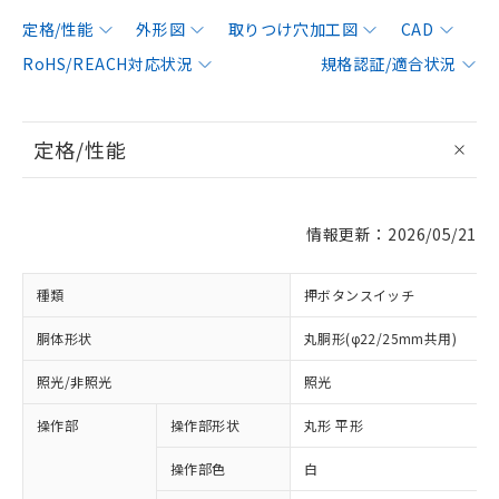
定格/性能
外形図
取りつけ穴加工図
CAD
RoHS/REACH対応状況
規格認証/適合状況
定格/性能
情報更新：2026/05/21
種類
押ボタンスイッチ
胴体形状
丸胴形(φ22/25mm共用)
照光/非照光
照光
操作部
操作部形状
丸形 平形
操作部色
白