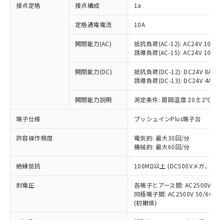
非含有に対応した製品が提供可能な商品で
接点定格
接点構成
1a
す。
対応予定：EU RoHS指令（10物質）の非含
定格通電電流
10A
ご利用条件
有に対応した製品に切り替える予定のある
商品です。
開閉能力(AC)
抵抗負荷(AC-12): AC24V 10A/A
誘導負荷(AC-15): AC24V 10A/AC
対応予定なし：EU RoHS指令（10物質）の
以下の条件をお読みいただき、同意のうえ
非含有に非対応の商品で、対応品を出す予
ご利用ください。
開閉能力(DC)
抵抗負荷(DC-12): DC24V 8A/DC
定はありません。
誘導負荷(DC-13): DC24V 4A/DC
調査・確認中：EU RoHS指令（10物質）の
本サービスは、当社制御機器事業取扱
※1 中国RoHS○×表
非含有の対応状況を調査中または確認中の
商品の当社在庫状況および標準価格
開閉能力説明
測定条件: 周囲温度 20±2℃、
商品です。
(税抜)を提供させていただくもので
「○」：最大均質材料含有率が中国RoHSの
非該当品：ライセンス料など無形物で、有
端子仕様
プッシュインPlus端子台
す。
基準値以下であることを示します。
害物質有無と関係のない商品です。
当社制御機器事業取扱商品の中には、
「×」：最大均質材料含有率が中国RoHSの
仕入先様の事情により、非含有部品として
許容操作頻度
電気的: 最大30回/分
本サービスの対象外となる商品もある
基準値を超えていることを示します。
いたものが、含有品と判明した場合などや
機械的: 最大60回/分
当社は、これら貴社製品のうち、外国
ことをご了承ください。
「－」：未確認です。当社販売部門へお問
むを得ず変更することがあります。
為替および外国貿易法に定める商品
在庫状況および標準価格照会結果は、
い合わせください。
絶縁抵抗
100MΩ以上 (DC500Vメガ、
（以下｢規制貨物等」という）を輸出
記載している更新日時点での社内デー
*EU RoHS指令（10物質）：
または国外への提供する場合は、日本
記
タに基づき作成されるものであり、閲
説明
耐電圧
鉛(Pb) 1000ppm以下、 水銀(Hg) 1000ppm以下、 カド
各端子とアース間: AC2500V 50/
*中国RoHS10物質の基準値 (GB/T26572)：
国政府の輸出許可(または役務取引許
号
覧された時点での実際の在庫および標
ミウム(Cd) 100ppm以下、
Pb(鉛) :1000ppm、 Hg(水銀) : 1000ppm、 Cd(カドミウ
同極端子間: AC2500V 50/60
可)を取得するなどの必要な手続きを
六価クロム(Cr(Ⅵ)) 1000ppm以下、ポリ臭化ビフェニル
ム) : 100ppm、
準価格とは異なる場合があることをご
(初期値)
類(PBB) 1000ppm以下、ポリ臭化ジフェニルエーテル類
Cr(Ⅵ)(六価クロム) : 1000ppm、 PBBs(ポリ臭化ビフェ
とります。
了承ください。
(PBDE) 1000ppm以下、フタル酸ビス(2-エチルヘキシ
○
一定数以上の在庫あり
ニル類) : 1000ppm、 PBDEs(ポリ臭化ジフェニルエーテ