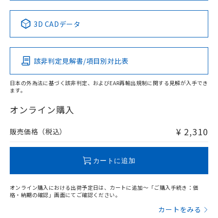
中国 RoHS表
※1 ※2
3D CADデータ
Pb
Hg
Cd
Cr(VI)
該非判定見解書/項目別対比表
X
O
O
O
日本の外為法に基づく該非判定、およびEAR再輸出規制に関する見解が入手でき
ます。
"対応済み"や非含有の記載がされた商品であっても、流通
在庫等で未対応品が混在する可能性があります。
オンライン購入
非含有品が必要な際は、弊社営業部門もしくは販売店へお
問い合わせください。
¥ 2,310
販売価格（税込）
この製品のRoHS/REACH対応状況ページへ
カートに追加
オンライン購入における出荷予定日は、カートに追加～「ご購入手続き：価
格・納期の確認」画面にてご確認ください。
カートをみる