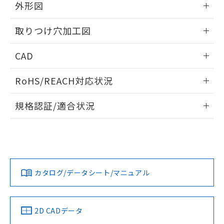
の共同利用に関して"
の「1.共同利
外形図
※本証明書は発行日時点で非含有を証明す
用者の範囲」に記載されている法人を
るもので、過去に遡って非含有を証明する
指します。
情報更新：2026/05/21
ものではありません。
取りつけ穴加工図
また、RoHS指令のフタル酸エステル類４
物質の対応では、対応完了までの期間は出
情報更新：2026/05/21
CAD
荷製品に未対応品が混在することから備考
欄に対応日を記載しておりました。
ログイン/会員登録いただくと、CADデータをダウンロー
RoHS/REACH対応状況
既に当社にて対応品への在庫切替を完了
ドすることができます。
していることから、特段のことがない限
情報更新：2026/7/29
り、2022年1月12日より割愛しておりま
規格認証/適合状況
す。
ログイン/会員登録
EU RoHS
注意事項・凡例
A22NL-BNM-TWA-P100-YCについての規格認証/適合状況に
ついては、「カスタマーサポートセンタ お客様相談室」また
は貴社担当オムロン営業員または販売店にお問い合わせくだ
対応状況
対応予定月
※1
※2
さい。
ダウンロードデータをご利用いただく前に、以下を必ずお読
みください。
カタログ/データシート/マニュアル
対応済み
ソフトウェアの使用条件
お問い合わせ
中国 RoHS
注意事項・凡例
2D CADデータ