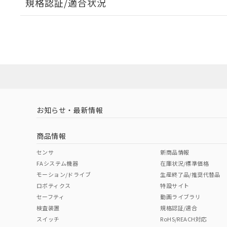
規格認証/適合状況
EU RoHS
注意事項・凡例
UL認証
CSA認証
CEマーキング
ダウンロードデータをご利用いただく前に、以下を必ずお読
Yes
Yes
Yes
対応状況
対応予定月
※1
※2
ソフトウェアの使用条件
対応済み
LR型式承認
DNV型式承認
BV型式承認
KR
（イギリス
（ノルウェー
（フランス
（
お知らせ・最新情報
中国 RoHS
注意事項・凡例
船舶規格）
船舶規格）
船舶規格）
船
商品情報
No
No
No
No
中国 RoHS表
※1 ※2
センサ
新商品情報
FAシステム機器
在庫状況/標準価格
Pb
Hg
Cd
Cr(V
モーション/ドライブ
生産終了品/推奨代替品
ロボティクス
特設サイト
セーフティ
動画ライブラリ
検査装置
規格認証/適合
X
O
O
O
スイッチ
RoHS/REACH対応