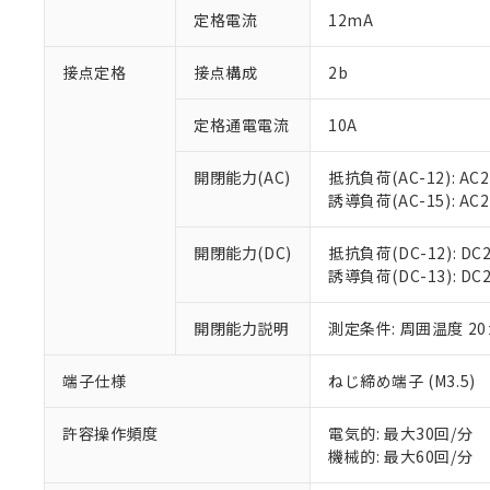
「○」：最大均質
定格電流
12mA
「×」：最大均質
本サービスは
当社は、これ
*EU RoHS指令（10物
「－」：未確認で
鉛(Pb) 1000ppm以下、
くものです。
う）を輸出ま
接点定格
接点構成
2b
記
説明
六価クロム(Cr(Ⅵ)) 1
当社制御機器
などの必要な
フタル酸ビス(2-エチルヘ
号
*中国RoHS10物質の基準値 
ル（DBP） 1000ppm
在庫状況およ
当社は規制貨
Pb(鉛) :1000ppm、 Hg
定格通電電流
10A
但し、RoHS指令で産
のであり、閲
ます。
Cr(Ⅵ)(六価クロム) : 
フタル酸エステル類の４
○
一定数以
DBP(フタル酸ジブチル) :
い。
当社は貴社製
DEHP(フタル酸ビス(2-エ
開閉能力(AC)
抵抗負荷(AC-12): AC24
正式な納期状
置等に一切使
誘導負荷(AC-15): AC24V
当社販売員に
※2 対応予定月
△
一定数に
当社は、貴社
オムロン制御
また当社は、
※2 環境保護使
在庫状況およ
部品在庫の切り替
たしません。
開閉能力(DC)
抵抗負荷(DC-12): DC24
－
在庫なし
す。
誘導負荷(DC-13): DC24
「ｅ」：有害物質
機器販売
マイパーツ機
「10」：通常の
ている必要が
味します。
開閉能力説明
測定条件: 周囲温度 2
空
受注生産
お客様が当ウ
※3 非含有証明
「－」：未確認で
白
が、当社の製
端子仕様
ねじ締め端子 (M3.5)
さい。
下記の非含有証明
※当社の共同
いる法人を指
許容操作頻度
電気的: 最大30回/分
EU RoHS指令（
機械的: 最大60回/分
51物質の非含有証
※本証明書は発行