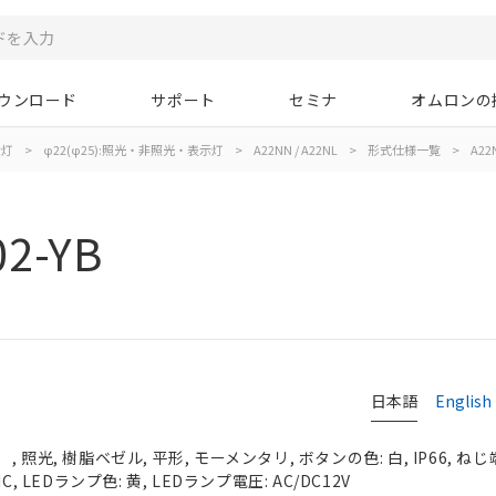
ウンロード
サポート
セミナ
オムロンの
示灯
>
φ22(φ25):照光・非照光・表示灯
>
A22NN / A22NL
>
形式仕様一覧
>
A22
2-YB
日本語
English
照光, 樹脂ベゼル, 平形, モーメンタリ, ボタンの色: 白, IP66, ねじ
, LEDランプ色: 黄, LEDランプ電圧: AC/DC12V