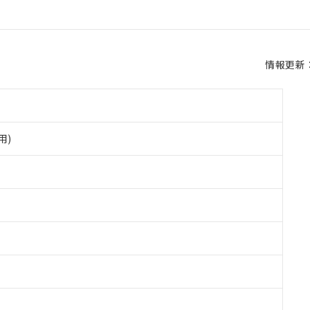
情報更新：2
用)