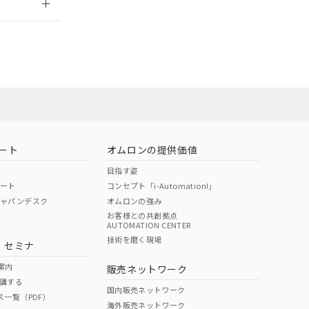
ート
オムロンの提供価値
目指す姿
ポート
コンセプト「i-Automation!」
ジャパンデスク
オムロンの強み
お客様との共創拠点
AUTOMATION CENTER
DIBP
BBP
DEHP
環境保護
技術を磨く現場
・セミナ
状況ページへ
使用期限
検索ください
案内
販売ネットワーク
講する
O
O
O
10
国内販売ネットワーク
ス一覧（PDF）
海外販売ネットワーク