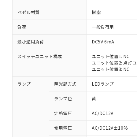
ベゼル材質
樹脂
負荷
一般負荷用
最小適用負荷
DC5V 6mA
スイッチユニット構成
ユニット位置1: NC
ユニット位置2: 点灯
ユニット位置3: NC
※1 対応状況
ランプ
照光部方式
LEDランプ
対応済み：EU
ランプ色
黄
対応予定：EU R
対応予定なし：EU
定格電圧
AC/DC12V
調査・確認中：EU
ご利用条件
非該当品：ライセ
※1 中国RoHS
使用電圧
AC/DC12V±10%
仕入先様の事情に
があります。
以下の条件をお読