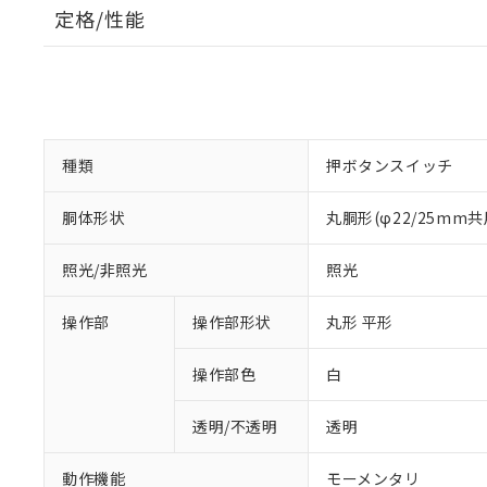
定格/性能
種類
押ボタンスイッチ
胴体形状
丸胴形(φ22/25mm共
照光/非照光
照光
操作部
操作部形状
丸形 平形
操作部色
白
透明/不透明
透明
動作機能
モーメンタリ