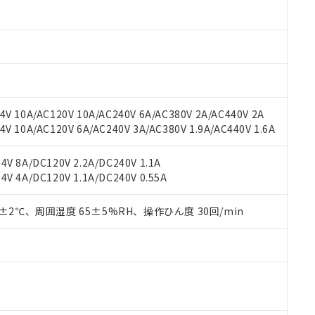
材料含有率が中国RoHSの基準値以下であることを示します。
材料含有率が中国RoHSの基準値を超えていることを示します。
、当社制御機器事業取扱商品の当社在庫状況および標準価格(税抜)
ら貴社製品のうち、外国為替および外国貿易法に定める商品（以下｢
質）：
す。当社販売部門へお問い合わせください。
 水銀(Hg) 1000ppm以下、 カドミウム(Cd) 100ppm以下、
たは国外への提供する場合は、日本国政府の輸出許可(または役務取
000ppm以下、ポリ臭化ビフェニル類(PBB) 1000ppm以下、ポリ臭化ジフェニルエーテル類(P
事業取扱商品の中には、本サービスの対象外となる商品もあること
手続きをとります。
キシル) (DEHP)(別名：DOP) 1000ppm以下、フタル酸ブチルベンジル（BBP） 100
(GB/T26572)：
以下、フタル酸ジイソブチル (DIBP) 1000ppm以下
び標準価格照会結果は、記載している更新日時点での社内データに
物を破棄する場合は、完全に破砕するなど、違法に輸出されないよ
(水銀) : 1000ppm、 Cd(カドミウム) : 100ppm、
業用監視および制御機器に対する適用除外項目は除く。
覧された時点での実際の在庫および標準価格とは異なる場合がある
1000ppm、 PBBs(ポリ臭化ビフェニル類) : 1000ppm、 PBDEs(ポリ臭化ジフェニルエーテル類
物質については閾値を超える意図的な使用がないことを確認しています。
上の在庫あり
 1000ppm、 DIBP(フタル酸ジイソブチル) : 1000ppm、 BBP(フタル酸ブチルベンジル) :
品を、核兵器、ミサイル、化学兵器、生物兵器またはその他武器並
チルヘキシル)) : 1000ppm
V 10A/AC120V 10A/AC240V 6A/AC380V 2A/AC440V 2A
況および標準価格はお客様のお取引先、またはお客様担当のオムロ
用いたしません。
 10A/AC120V 6A/AC240V 3A/AC380V 1.9A/AC440V 1.6A
ご相談ください。
は満たないが在庫あり
製品を第三者に販売する場合は、上記1、2および3の内容を当該第
機器販売店や当社販売拠点は「
販売ネットワーク
」をご確認くだ
販売先および販売に係わる関係者が違法に輸出するおそれがある場
用期限
び標準価格結果を当社の事前の承諾なく第三者に漏洩または開示し
え状況などにより、予定月が前後することがあります。
V 8A/DC120V 2.2A/DC240V 1.1A
(最新の在庫状況については、お客様のお取引先、またはお客様担当
V 4A/DC120V 1.1A/DC240V 0.55A
（10物質）のすべてが基準値以下であることを示します。
店・当社販売員にご確認ください)
能（部品リスト作成サービス）をご利用いただくには、I-Webメン
使用状況下において有害物質が外部に漏えいし、環境に深刻な影響を
あります。
0±2℃、周囲湿度 65±5%RH、操作ひん度 30回/min
機種、また在庫状況の情報を公開していない機種
ェブサイト上で当社にご登録された部品リストについて、当社およ
書ダウンロード
す。当社販売部門へお問い合わせください。
品・サービスに関するお客様との取引・商談に必要な範囲で利用す
合意する
キャンセル
書をダウンロードすることができます。
利用者とは、
"個人情報の共同利用に関して"
の「1.共同利用者の
します。
10物質）の非含有証明書
明書（当社基準）
日時点で非含有を証明するもので、過去に遡って非含有を証明するも