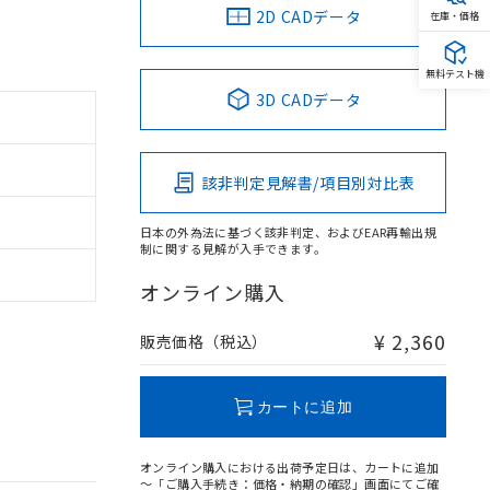
2D CADデータ
在庫・価格
無料テスト機
3D CADデータ
該非判定見解書/項目別対比表
日本の外為法に基づく該非判定、およびEAR再輸出規
制に関する見解が入手できます。
オンライン購入
¥ 2,360
販売価格（税込）
カートに追加
オンライン購入における出荷予定日は、カートに追加
～「ご購入手続き：価格・納期の確認」画面にてご確