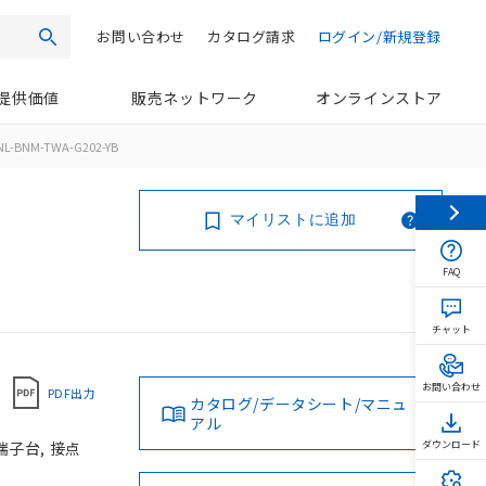
お問い合わせ
カタログ請求
ログイン/新規登録
検索
提供価値
販売ネットワーク
オンラインストア
NL-BNM-TWA-G202-YB
マイリストに追加
FAQ
チャット
お問い合わせ
PDF出力
カタログ/データシート/マニュ
アル
端子台, 接点
ダウンロード