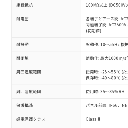
また、RoHS指
絶縁抵抗
100MΩ以上 (DC5
混在することから
既に当社にて対応
耐電圧
各端子とアース間: AC250
り割愛しておりま
同極端子間: AC2500V
(初期値)
耐振動
誤動作: 10～55Hz 複
耐衝撃
誤動作: 最大1000m/s
周囲温度範囲
使用時: -25～55℃
保存時: -40～80℃
周囲湿度範囲
使用時: 35～85%RH
保護構造
パネル前面: IP66、NEM
感電保護クラス
Class II