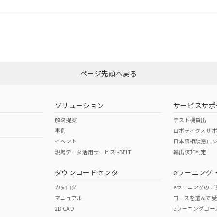
ログイン/会員登録
CCC認証
電波法
みください。
Yes
N/A
非含有証明書
※3
ページ先頭へ戻る
ダウンロードはこちら
型式承認
NK型式承認
ABS型式承認
韓国
（日本
（アメリカ
ソリューション
サービスサポ
舶規格）
船舶規格）
船舶規格）
解決提案
テスト機貸出
事例
ロボティクスサ
No
No
イベント
日本語相談窓口
現場データ活用サービスi-BELT
輸出該非判定
I)
PBBs
PBDEs
DBP
ダウンロードセンタ
eラーニング
この製品の規格認証/適合
その他の認証はこちらのページからご
カタログ
eラーニングのご
マニュアル
コースを選んで受
O
O
O
2D CAD
eラーニングコー