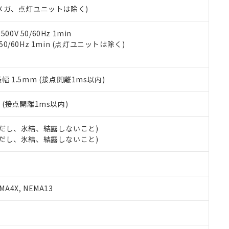
令のフタル酸エステル類４物質の対応では、対応完了までの期間は出
00Vメガ、点灯ユニットは除く)
備考欄に対応日を記載しておりました。
品への在庫切替を完了していることから、特段のことがない限り、20
0V 50/60Hz 1min
す。
 50/60Hz 1min (点灯ユニットは除く)
振幅 1.5mm (接点開離1ms以内)
2
(接点開離1ms以内)
 (ただし、氷結、結露しないこと)
 (ただし、氷結、結露しないこと)
A4X, NEMA13