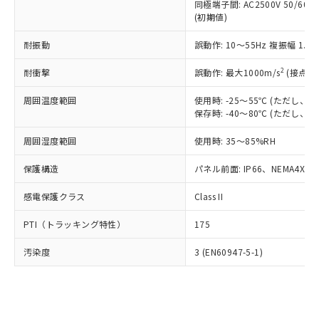
類(PBB) 1000ppm以下、ポリ臭化ジフェニルエーテル類
同極端子間: AC2500V 50/60
Cr(Ⅵ)(六価クロム) : 1000ppm、 PBBs(ポリ臭化ビフェ
とります。
了承ください。
(PBDE) 1000ppm以下、フタル酸ビス(2-エチルヘキシ
○
一定数以上の在庫あり
ニル類) : 1000ppm、 PBDEs(ポリ臭化ジフェニルエーテ
(初期値)
当社は規制貨物を破棄する場合は、完
ル) (DEHP)(別名：DOP) 1000ppm以下、フタル酸ブチ
正式な納期状況および標準価格はお客
ル類) : 1000ppm、
ルベンジル（BBP） 1000ppm以下、フタル酸ジブチル
全に破砕するなど、違法に輸出されな
DBP(フタル酸ジブチル) : 1000ppm、 DIBP(フタル酸ジ
様のお取引先、またはお客様担当のオ
耐振動
誤動作: 10～55Hz 複振幅 1.
（DBP） 1000ppm以下、フタル酸ジイソブチル
イソブチル) : 1000ppm、 BBP(フタル酸ブチルベンジ
△
一定数には満たないが在庫あり
いよう必要な手段を講じます。
ムロン制御機器販売店・当社販売員に
(DIBP) 1000ppm以下
ル) : 1000ppm、
当社は貴社製品を、核兵器、ミサイ
但し、RoHS指令で産業用監視および制御機器に対する
DEHP(フタル酸ビス(2-エチルヘキシル)) : 1000ppm
ご相談ください。
2
耐衝撃
誤動作: 最大1000m/s
(接点開
適用除外項目は除く。
ル、化学兵器、生物兵器またはその他
－
在庫なし(最新の在庫状況につ
オムロン制御機器販売店や当社販売拠
フタル酸エステル類の４物質については閾値を超える意
武器並びにこれらの製造装置等に一切
いては、お客様のお取引先、ま
図的な使用がないことを確認しています。
点は「
販売ネットワーク
」をご確認
周囲温度範囲
使用時: -25～55℃ (ただし
※2 環境保護使用期限
使用いたしません。
たはお客様担当のオムロン制御
保存時: -40～80℃ (ただし
ください。
当社は、貴社製品を第三者に販売する
機器販売店・当社販売員にご確
在庫状況および標準価格結果を当社の
※2 対応予定月
「ｅ」：有害物質（10物質）のすべてが基
場合は、上記1、2および3の内容を当
周囲湿度範囲
使用時: 35～85%RH
認ください)
事前の承諾なく第三者に漏洩または開
準値以下であることを示します。
該第三者に通知します。また当社は、
示しないようお願いします。
部品在庫の切り替え状況などにより、予定
「10」：通常の使用状況下において有害物
保護構造
パネル前面: IP66、NEMA4X, N
販売先および販売に係わる関係者が違
マイパーツ機能（部品リスト作成サー
空
受注生産機種、また在庫状況の
月が前後することがあります。
質が外部に漏えいし、環境に深刻な影響を
法に輸出するおそれがある場合は、取
ビス）をご利用いただくには、I-Web
白
情報を公開していない機種
感電保護クラス
Class II
及ぼさない年数を意味します。
り引きをいたしません。
メンバーズにご登録されている必要が
「－」：未確認です。当社販売部門へお問
あります。
PTI（トラッキング特性）
175
い合わせください。
お客様が当ウェブサイト上で当社にご
※3 非含有証明書ダウンロード
登録された部品リストについて、当社
汚染度
3 (EN60947-5-1)
および当社の共同利用者が、当社の製
下記の非含有証明書をダウンロードするこ
品・サービスに関するお客様との取
とができます。
合意する
キャンセル
引・商談に必要な範囲で利用すること
をご了承ください。