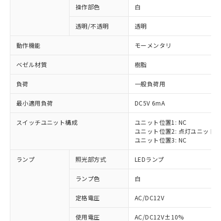
操作部色
白
透明/不透明
透明
動作機能
モーメンタリ
ベゼル材質
樹脂
負荷
一般負荷用
最小適用負荷
DC5V 6mA
スイッチユニット構成
ユニット位置1: NC
ユニット位置2: 点灯ユニット
ユニット位置3: NC
ランプ
照光部方式
LEDランプ
ランプ色
白
定格電圧
AC/DC12V
※1 対応状況
使用電圧
AC/DC12V±10%