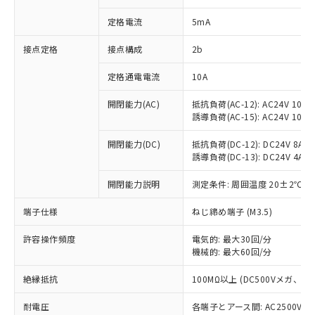
対応済み：EU RoHS指令（10物質）の
定格電流
5mA
非含有に対応した製品が提供可能な商品で
す。
接点定格
接点構成
2b
対応予定：EU RoHS指令（10物質）の非含
ご利用条件
有に対応した製品に切り替える予定のある
定格通電電流
10A
商品です。
対応予定なし：EU RoHS指令（10物質）の
開閉能力(AC)
抵抗負荷(AC-12): AC24V 10A/A
以下の条件をお読みいただき、同意のうえ
非含有に非対応の商品で、対応品を出す予
誘導負荷(AC-15): AC24V 10A/AC
ご利用ください。
定はありません。
調査・確認中：EU RoHS指令（10物質）の
開閉能力(DC)
抵抗負荷(DC-12): DC24V 8A/DC
本サービスは、当社制御機器事業取扱
※1 中国RoHS○×表
非含有の対応状況を調査中または確認中の
誘導負荷(DC-13): DC24V 4A/DC
商品の当社在庫状況および標準価格
商品です。
(税抜)を提供させていただくもので
「○」：最大均質材料含有率が中国RoHSの
開閉能力説明
測定条件: 周囲温度 20±2℃、
非該当品：ライセンス料など無形物で、有
す。
基準値以下であることを示します。
害物質有無と関係のない商品です。
当社制御機器事業取扱商品の中には、
端子仕様
ねじ締め端子 (M3.5)
「×」：最大均質材料含有率が中国RoHSの
仕入先様の事情により、非含有部品として
本サービスの対象外となる商品もある
基準値を超えていることを示します。
いたものが、含有品と判明した場合などや
当社は、これら貴社製品のうち、外国
ことをご了承ください。
許容操作頻度
電気的: 最大30回/分
「－」：未確認です。当社販売部門へお問
むを得ず変更することがあります。
為替および外国貿易法に定める商品
在庫状況および標準価格照会結果は、
機械的: 最大60回/分
い合わせください。
（以下｢規制貨物等」という）を輸出
記載している更新日時点での社内デー
*EU RoHS指令（10物質）：
または国外への提供する場合は、日本
絶縁抵抗
100MΩ以上 (DC500Vメガ、
記
タに基づき作成されるものであり、閲
説明
鉛(Pb) 1000ppm以下、 水銀(Hg) 1000ppm以下、 カド
*中国RoHS10物質の基準値 (GB/T26572)：
国政府の輸出許可(または役務取引許
号
覧された時点での実際の在庫および標
ミウム(Cd) 100ppm以下、
Pb(鉛) :1000ppm、 Hg(水銀) : 1000ppm、 Cd(カドミウ
可)を取得するなどの必要な手続きを
耐電圧
各端子とアース間: AC2500V 50/
六価クロム(Cr(Ⅵ)) 1000ppm以下、ポリ臭化ビフェニル
ム) : 100ppm、
準価格とは異なる場合があることをご