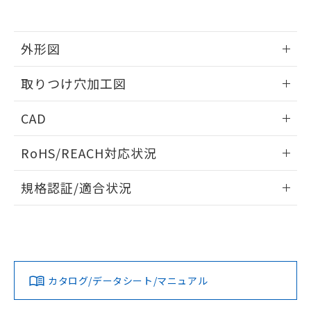
EU RoHS指令（10物質）の非含有証明書
※当社の共同利用者とは、
"個人情報
51物質の非含有証明書（当社基準）
の共同利用に関して"
の「1.共同利
※本証明書は発行日時点で非含有を証明す
用者の範囲」に記載されている法人を
るもので、過去に遡って非含有を証明する
外形図
指します。
ものではありません。
また、RoHS指令のフタル酸エステル類４
情報更新：2026/05/21
取りつけ穴加工図
物質の対応では、対応完了までの期間は出
荷製品に未対応品が混在することから備考
情報更新：2026/05/21
CAD
欄に対応日を記載しておりました。
既に当社にて対応品への在庫切替を完了
ログイン/会員登録いただくと、CADデータをダウンロー
していることから、特段のことがない限
RoHS/REACH対応状況
ドすることができます。
り、2022年1月12日より割愛しておりま
す。
情報更新：2026/7/29
規格認証/適合状況
ログイン/会員登録
EU RoHS
注意事項・凡例
UL認証
CSA認証
CEマーキング
Yes
Yes
Yes
対応状況
対応予定月
※1
※2
ダウンロードデータをご利用いただく前に、以下を必ずお読
みください。
カタログ/データシート/マニュアル
対応済み
ソフトウェアの使用条件
LR型式承認
DNV型式承認
BV型式承認
KR型式承