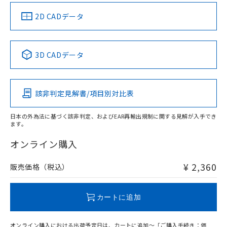
（イギリス
（ノルウェー
（フランス
（韓国
船舶規格）
船舶規格）
船舶規格）
船舶規格
中国 RoHS
注意事項・凡例
2D CADデータ
No
No
No
No
中国 RoHS表
※1 ※2
3D CADデータ
この製品の規格認証/適合状況ページへ
Pb
Hg
Cd
Cr(VI)
その他の認証はこちらのページからご検索ください
該非判定見解書/項目別対比表
X
O
O
O
日本の外為法に基づく該非判定、およびEAR再輸出規制に関する見解が入手でき
ます。
"対応済み"や非含有の記載がされた商品であっても、流通
在庫等で未対応品が混在する可能性があります。
オンライン購入
非含有品が必要な際は、弊社営業部門もしくは販売店へお
問い合わせください。
¥ 2,360
販売価格（税込）
この製品のRoHS/REACH対応状況ページへ
カートに追加
オンライン購入における出荷予定日は、カートに追加～「ご購入手続き：価