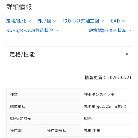
詳細情報
定格/性能
外形図
取りつけ穴加工図
CAD
RoHS/REACH対応状況
規格認証/適合状況
定格/性能
情報更新：2026/05/21
種類
押ボタンスイッチ
胴体形状
丸胴形(φ22/25mm共用)
照光/非照光
照光
操作部
操作部形状
丸形 平形