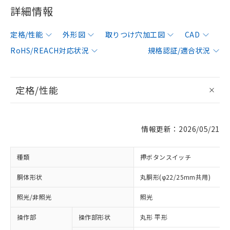
詳細情報
定格/性能
外形図
取りつけ穴加工図
CAD
RoHS/REACH対応状況
規格認証/適合状況
定格/性能
情報更新：2026/05/21
種類
押ボタンスイッチ
胴体形状
丸胴形(φ22/25mm共用)
照光/非照光
照光
操作部
操作部形状
丸形 平形