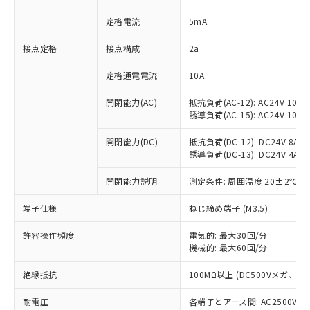
対応済み：EU RoHS指令（10物質）の
定格電流
5mA
非含有に対応した製品が提供可能な商品で
す。
接点定格
接点構成
2a
対応予定：EU RoHS指令（10物質）の非含
ご利用条件
有に対応した製品に切り替える予定のある
定格通電電流
10A
商品です。
対応予定なし：EU RoHS指令（10物質）の
開閉能力(AC)
抵抗負荷(AC-12): AC24V 10A/A
以下の条件をお読みいただき、同意のうえ
非含有に非対応の商品で、対応品を出す予
誘導負荷(AC-15): AC24V 10A/AC
ご利用ください。
定はありません。
調査・確認中：EU RoHS指令（10物質）の
開閉能力(DC)
抵抗負荷(DC-12): DC24V 8A/DC
本サービスは、当社制御機器事業取扱
※1 中国RoHS○×表
非含有の対応状況を調査中または確認中の
誘導負荷(DC-13): DC24V 4A/DC
商品の当社在庫状況および標準価格
商品です。
(税抜)を提供させていただくもので
「○」：最大均質材料含有率が中国RoHSの
開閉能力説明
測定条件: 周囲温度 20±2℃、
非該当品：ライセンス料など無形物で、有
す。
基準値以下であることを示します。
害物質有無と関係のない商品です。
当社制御機器事業取扱商品の中には、
端子仕様
ねじ締め端子 (M3.5)
「×」：最大均質材料含有率が中国RoHSの
仕入先様の事情により、非含有部品として
本サービスの対象外となる商品もある
基準値を超えていることを示します。
いたものが、含有品と判明した場合などや
当社は、これら貴社製品のうち、外国
ことをご了承ください。
許容操作頻度
電気的: 最大30回/分
「－」：未確認です。当社販売部門へお問
むを得ず変更することがあります。
為替および外国貿易法に定める商品
在庫状況および標準価格照会結果は、
機械的: 最大60回/分
い合わせください。
（以下｢規制貨物等」という）を輸出
記載している更新日時点での社内デー
*EU RoHS指令（10物質）：
または国外への提供する場合は、日本
絶縁抵抗
100MΩ以上 (DC500Vメガ、
記
タに基づき作成されるものであり、閲
説明
鉛(Pb) 1000ppm以下、 水銀(Hg) 1000ppm以下、 カド
*中国RoHS10物質の基準値 (GB/T26572)：
国政府の輸出許可(または役務取引許
号
覧された時点での実際の在庫および標
ミウム(Cd) 100ppm以下、
Pb(鉛) :1000ppm、 Hg(水銀) : 1000ppm、 Cd(カドミウ
可)を取得するなどの必要な手続きを
耐電圧
各端子とアース間: AC2500V 50/
六価クロム(Cr(Ⅵ)) 1000ppm以下、ポリ臭化ビフェニル
ム) : 100ppm、
準価格とは異なる場合があることをご