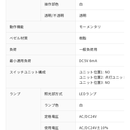
操作部色
白
透明/不透明
透明
動作機能
モーメンタリ
ベゼル材質
樹脂
負荷
一般負荷用
最小適用負荷
DC5V 6mA
スイッチユニット構成
ユニット位置1: NO
ユニット位置2: 点灯ユニット
ユニット位置3: NO
ランプ
照光部方式
LEDランプ
ランプ色
白
定格電圧
AC/DC24V
※1 対応状況
使用電圧
AC/DC24V±10%