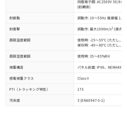
類(PBB) 1000ppm以下、ポリ臭化ジフェニルエーテル類
同極端子間: AC2500V 50/60
Cr(Ⅵ)(六価クロム) : 1000ppm、 PBBs(ポリ臭化ビフェ
とります。
了承ください。
(PBDE) 1000ppm以下、フタル酸ビス(2-エチルヘキシ
○
一定数以上の在庫あり
ニル類) : 1000ppm、 PBDEs(ポリ臭化ジフェニルエーテ
(初期値)
当社は規制貨物を破棄する場合は、完
ル) (DEHP)(別名：DOP) 1000ppm以下、フタル酸ブチ
正式な納期状況および標準価格はお客
ル類) : 1000ppm、
ルベンジル（BBP） 1000ppm以下、フタル酸ジブチル
全に破砕するなど、違法に輸出されな
DBP(フタル酸ジブチル) : 1000ppm、 DIBP(フタル酸ジ
様のお取引先、またはお客様担当のオ
耐振動
誤動作: 10～55Hz 複振幅 1.
（DBP） 1000ppm以下、フタル酸ジイソブチル
イソブチル) : 1000ppm、 BBP(フタル酸ブチルベンジ
△
一定数には満たないが在庫あり
いよう必要な手段を講じます。
ムロン制御機器販売店・当社販売員に
(DIBP) 1000ppm以下
ル) : 1000ppm、
当社は貴社製品を、核兵器、ミサイ
但し、RoHS指令で産業用監視および制御機器に対する
DEHP(フタル酸ビス(2-エチルヘキシル)) : 1000ppm
ご相談ください。
2
耐衝撃
誤動作: 最大1000m/s
(接点開
適用除外項目は除く。
ル、化学兵器、生物兵器またはその他
－
在庫なし(最新の在庫状況につ
オムロン制御機器販売店や当社販売拠
フタル酸エステル類の４物質については閾値を超える意
武器並びにこれらの製造装置等に一切
いては、お客様のお取引先、ま
図的な使用がないことを確認しています。
点は「
販売ネットワーク
」をご確認
周囲温度範囲
使用時: -25～55℃ (ただし
※2 環境保護使用期限
使用いたしません。
たはお客様担当のオムロン制御
保存時: -40～80℃ (ただし
ください。
当社は、貴社製品を第三者に販売する
機器販売店・当社販売員にご確
在庫状況および標準価格結果を当社の
※2 対応予定月
「ｅ」：有害物質（10物質）のすべてが基
場合は、上記1、2および3の内容を当
周囲湿度範囲
使用時: 35～85%RH
認ください)
事前の承諾なく第三者に漏洩または開
準値以下であることを示します。
該第三者に通知します。また当社は、
示しないようお願いします。
部品在庫の切り替え状況などにより、予定
「10」：通常の使用状況下において有害物
保護構造
パネル前面: IP66、NEMA4X, N
販売先および販売に係わる関係者が違
マイパーツ機能（部品リスト作成サー
空
受注生産機種、また在庫状況の
月が前後することがあります。
質が外部に漏えいし、環境に深刻な影響を
法に輸出するおそれがある場合は、取
ビス）をご利用いただくには、I-Web
白
情報を公開していない機種
感電保護クラス
Class II
及ぼさない年数を意味します。
り引きをいたしません。
メンバーズにご登録されている必要が
「－」：未確認です。当社販売部門へお問
あります。
PTI（トラッキング特性）
175
い合わせください。
お客様が当ウェブサイト上で当社にご
※3 非含有証明書ダウンロード
登録された部品リストについて、当社
汚染度
3 (EN60947-5-1)
および当社の共同利用者が、当社の製
下記の非含有証明書をダウンロードするこ
品・サービスに関するお客様との取
とができます。
合意する
キャンセル
引・商談に必要な範囲で利用すること
をご了承ください。