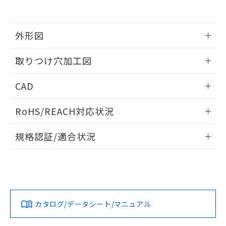
EU RoHS指令（10物質）の非含有証明書
※当社の共同利用者とは、
"個人情報
51物質の非含有証明書（当社基準）
の共同利用に関して"
の「1.共同利
※本証明書は発行日時点で非含有を証明す
用者の範囲」に記載されている法人を
るもので、過去に遡って非含有を証明する
外形図
指します。
ものではありません。
また、RoHS指令のフタル酸エステル類４
情報更新：2026/05/21
取りつけ穴加工図
物質の対応では、対応完了までの期間は出
荷製品に未対応品が混在することから備考
情報更新：2026/05/21
CAD
欄に対応日を記載しておりました。
既に当社にて対応品への在庫切替を完了
ログイン/会員登録いただくと、CADデータをダウンロー
していることから、特段のことがない限
RoHS/REACH対応状況
ドすることができます。
り、2022年1月12日より割愛しておりま
す。
情報更新：2026/7/29
規格認証/適合状況
ログイン/会員登録
EU RoHS
注意事項・凡例
UL認証
CSA認証
CEマーキング
Yes
Yes
Yes
対応状況
対応予定月
※1
※2
ダウンロードデータをご利用いただく前に、以下を必ずお読
みください。
カタログ/データシート/マニュアル
対応済み
ソフトウェアの使用条件
LR型式承認
DNV型式承認
BV型式承認
KR型式承