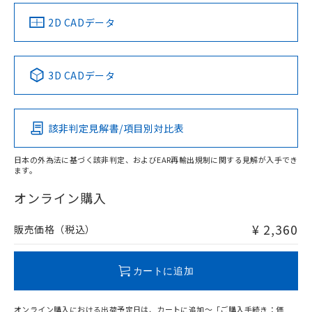
（イギリス
（ノルウェー
（フランス
（韓国
船舶規格）
船舶規格）
船舶規格）
船舶規格
中国 RoHS
注意事項・凡例
2D CADデータ
No
No
No
No
中国 RoHS表
※1 ※2
3D CADデータ
この製品の規格認証/適合状況ページへ
Pb
Hg
Cd
Cr(VI)
その他の認証はこちらのページからご検索ください
該非判定見解書/項目別対比表
X
O
O
O
日本の外為法に基づく該非判定、およびEAR再輸出規制に関する見解が入手でき
ます。
"対応済み"や非含有の記載がされた商品であっても、流通
在庫等で未対応品が混在する可能性があります。
オンライン購入
非含有品が必要な際は、弊社営業部門もしくは販売店へお
問い合わせください。
¥ 2,360
販売価格（税込）
この製品のRoHS/REACH対応状況ページへ
カートに追加
オンライン購入における出荷予定日は、カートに追加～「ご購入手続き：価