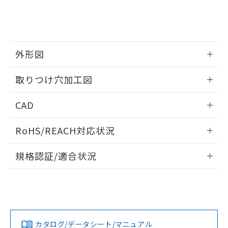
をご了承ください。
EU RoHS指令（10物質）の非含有証明書
※当社の共同利用者とは、
"個人情報
51物質の非含有証明書（当社基準）
の共同利用に関して"
の「1.共同利
※本証明書は発行日時点で非含有を証明す
用者の範囲」に記載されている法人を
るもので、過去に遡って非含有を証明する
指します。
ものではありません。
外形図
また、RoHS指令のフタル酸エステル類４
情報更新：2026/05/21
物質の対応では、対応完了までの期間は出
取りつけ穴加工図
荷製品に未対応品が混在することから備考
欄に対応日を記載しておりました。
情報更新：2026/05/21
CAD
既に当社にて対応品への在庫切替を完了
していることから、特段のことがない限
ログイン/会員登録いただくと、CADデータをダウンロー
り、2022年1月12日より割愛しておりま
RoHS/REACH対応状況
ドすることができます。
す。
情報更新：2026/7/29
規格認証/適合状況
ログイン/会員登録
EU RoHS
注意事項・凡例
UL認証
CSA認証
CEマーキング
Yes
Yes
Yes
対応状況
対応予定月
※1
※2
ダウンロードデータをご利用いただく前に、以下を必ずお読
みください。
カタログ/データシート/マニュアル
対応済み