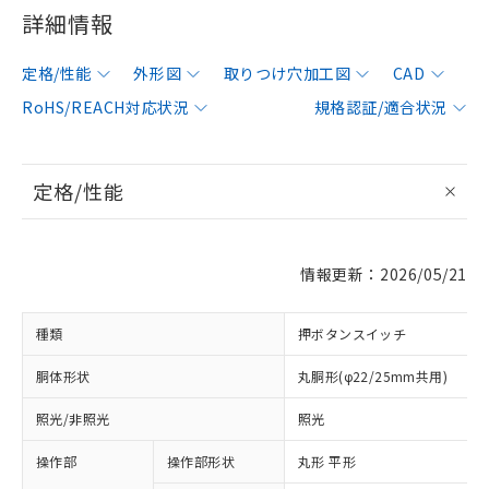
詳細情報
定格/性能
外形図
取りつけ穴加工図
CAD
RoHS/REACH対応状況
規格認証/適合状況
定格/性能
情報更新：2026/05/21
種類
押ボタンスイッチ
胴体形状
丸胴形(φ22/25mm共用)
照光/非照光
照光
操作部
操作部形状
丸形 平形