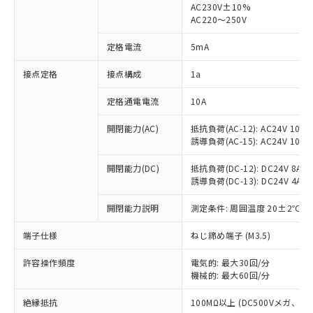
AC230V±10%
AC220～250V
対応済み：EU RoHS指令（10物質）の
非含有に対応した製品が提供可能な商品で
定格電流
5mA
す。
対応予定：EU RoHS指令（10物質）の非含
接点定格
接点構成
1a
ご利用条件
有に対応した製品に切り替える予定のある
商品です。
定格通電電流
10A
対応予定なし：EU RoHS指令（10物質）の
以下の条件をお読みいただき、同意のうえ
非含有に非対応の商品で、対応品を出す予
開閉能力(AC)
抵抗負荷(AC-12): AC24V 10A/A
ご利用ください。
定はありません。
誘導負荷(AC-15): AC24V 10A/AC
調査・確認中：EU RoHS指令（10物質）の
本サービスは、当社制御機器事業取扱
※1 中国RoHS○×表
非含有の対応状況を調査中または確認中の
開閉能力(DC)
抵抗負荷(DC-12): DC24V 8A/DC
商品の当社在庫状況および標準価格
誘導負荷(DC-13): DC24V 4A/DC
商品です。
(税抜)を提供させていただくもので
「○」：最大均質材料含有率が中国RoHSの
非該当品：ライセンス料など無形物で、有
す。
開閉能力説明
測定条件: 周囲温度 20±2℃、
基準値以下であることを示します。
害物質有無と関係のない商品です。
当社制御機器事業取扱商品の中には、
「×」：最大均質材料含有率が中国RoHSの
仕入先様の事情により、非含有部品として
本サービスの対象外となる商品もある
端子仕様
ねじ締め端子 (M3.5)
基準値を超えていることを示します。
いたものが、含有品と判明した場合などや
当社は、これら貴社製品のうち、外国
ことをご了承ください。
「－」：未確認です。当社販売部門へお問
むを得ず変更することがあります。
為替および外国貿易法に定める商品
在庫状況および標準価格照会結果は、
許容操作頻度
電気的: 最大30回/分
い合わせください。
（以下｢規制貨物等」という）を輸出
機械的: 最大60回/分
記載している更新日時点での社内デー
*EU RoHS指令（10物質）：
または国外への提供する場合は、日本
記
タに基づき作成されるものであり、閲
説明
鉛(Pb) 1000ppm以下、 水銀(Hg) 1000ppm以下、 カド
*中国RoHS10物質の基準値 (GB/T26572)：
国政府の輸出許可(または役務取引許
絶縁抵抗
100MΩ以上 (DC500Vメガ、
号
覧された時点での実際の在庫および標
ミウム(Cd) 100ppm以下、
Pb(鉛) :1000ppm、 Hg(水銀) : 1000ppm、 Cd(カドミウ