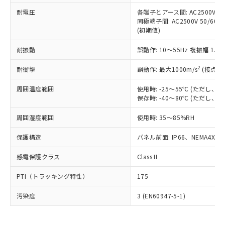
可)を取得するなどの必要な手続きを
六価クロム(Cr(Ⅵ)) 1000ppm以下、ポリ臭化ビフェニル
ム) : 100ppm、
準価格とは異なる場合があることをご
類(PBB) 1000ppm以下、ポリ臭化ジフェニルエーテル類
耐電圧
各端子とアース間: AC2500V 50/
Cr(Ⅵ)(六価クロム) : 1000ppm、 PBBs(ポリ臭化ビフェ
とります。
了承ください。
(PBDE) 1000ppm以下、フタル酸ビス(2-エチルヘキシ
○
一定数以上の在庫あり
ニル類) : 1000ppm、 PBDEs(ポリ臭化ジフェニルエーテ
同極端子間: AC2500V 50/60
当社は規制貨物を破棄する場合は、完
ル) (DEHP)(別名：DOP) 1000ppm以下、フタル酸ブチ
正式な納期状況および標準価格はお客
ル類) : 1000ppm、
(初期値)
ルベンジル（BBP） 1000ppm以下、フタル酸ジブチル
全に破砕するなど、違法に輸出されな
DBP(フタル酸ジブチル) : 1000ppm、 DIBP(フタル酸ジ
様のお取引先、またはお客様担当のオ
（DBP） 1000ppm以下、フタル酸ジイソブチル
イソブチル) : 1000ppm、 BBP(フタル酸ブチルベンジ
△
一定数には満たないが在庫あり
いよう必要な手段を講じます。
ムロン制御機器販売店・当社販売員に
(DIBP) 1000ppm以下
耐振動
誤動作: 10～55Hz 複振幅 1.
ル) : 1000ppm、
当社は貴社製品を、核兵器、ミサイ
但し、RoHS指令で産業用監視および制御機器に対する
DEHP(フタル酸ビス(2-エチルヘキシル)) : 1000ppm
ご相談ください。
適用除外項目は除く。
ル、化学兵器、生物兵器またはその他
－
在庫なし(最新の在庫状況につ
2
オムロン制御機器販売店や当社販売拠
耐衝撃
誤動作: 最大1000m/s
(接点開
フタル酸エステル類の４物質については閾値を超える意
武器並びにこれらの製造装置等に一切
いては、お客様のお取引先、ま
図的な使用がないことを確認しています。
点は「
販売ネットワーク
」をご確認
※2 環境保護使用期限
使用いたしません。
たはお客様担当のオムロン制御
周囲温度範囲
使用時: -25～55℃ (ただし
ください。
当社は、貴社製品を第三者に販売する
保存時: -40～80℃ (ただし
機器販売店・当社販売員にご確
在庫状況および標準価格結果を当社の
※2 対応予定月
「ｅ」：有害物質（10物質）のすべてが基
場合は、上記1、2および3の内容を当
認ください)
事前の承諾なく第三者に漏洩または開
準値以下であることを示します。
周囲湿度範囲
使用時: 35～85%RH
該第三者に通知します。また当社は、
示しないようお願いします。
部品在庫の切り替え状況などにより、予定
「10」：通常の使用状況下において有害物
販売先および販売に係わる関係者が違
マイパーツ機能（部品リスト作成サー
空
受注生産機種、また在庫状況の
保護構造
パネル前面: IP66、NEMA4X, N
月が前後することがあります。
質が外部に漏えいし、環境に深刻な影響を
法に輸出するおそれがある場合は、取
ビス）をご利用いただくには、I-Web
白
情報を公開していない機種
及ぼさない年数を意味します。
り引きをいたしません。
メンバーズにご登録されている必要が
感電保護クラス
Class II
「－」：未確認です。当社販売部門へお問
あります。
い合わせください。
お客様が当ウェブサイト上で当社にご
PTI（トラッキング特性）
175
※3 非含有証明書ダウンロード
登録された部品リストについて、当社
および当社の共同利用者が、当社の製
汚染度
3 (EN60947-5-1)
下記の非含有証明書をダウンロードするこ
品・サービスに関するお客様との取
とができます。
合意する
キャンセル
引・商談に必要な範囲で利用すること