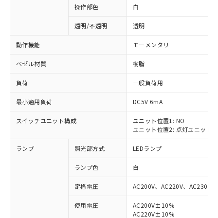
操作部色
白
透明/不透明
透明
動作機能
モーメンタリ
ベゼル材質
樹脂
負荷
一般負荷用
最小適用負荷
DC5V 6mA
スイッチユニット構成
ユニット位置1: NO
ユニット位置2: 点灯ユニット
ランプ
照光部方式
LEDランプ
ランプ色
白
定格電圧
AC200V、AC220V、AC230V、
使用電圧
AC200V±10%
※1 対応状況
AC220V±10%