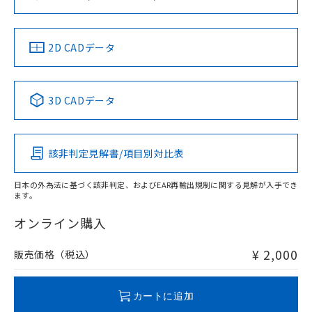
ソフトウェアの使用条件
LR型式承認
DNV型式承認
BV型式承認
KR型式承
（イギリス
（ノルウェー
（フランス
（韓国
船舶規格）
船舶規格）
船舶規格）
船舶規格
中国 RoHS
注意事項・凡例
2D CADデータ
No
No
No
No
中国 RoHS表
※1 ※2
3D CADデータ
この製品の規格認証/適合状況ページへ
Pb
Hg
Cd
Cr(VI)
その他の認証はこちらのページからご検索ください
該非判定見解書/項目別対比表
O
O
O
O
日本の外為法に基づく該非判定、およびEAR再輸出規制に関する見解が入手でき
ます。
"対応済み"や非含有の記載がされた商品であっても、流通
在庫等で未対応品が混在する可能性があります。
オンライン購入
非含有品が必要な際は、弊社営業部門もしくは販売店へお
問い合わせください。
¥ 2,000
販売価格（税込）
この製品のRoHS/REACH対応状況ページへ
カートに追加