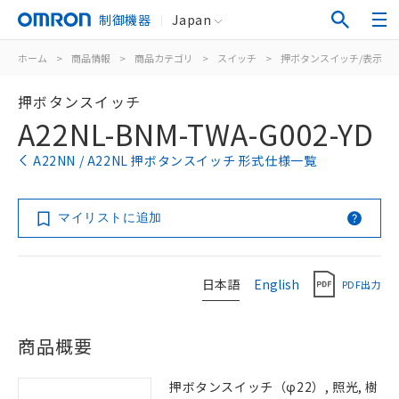
制御機器
Japan
ホーム
>
商品情報
>
商品カテゴリ
>
スイッチ
>
押ボタンスイッチ/表示灯
押ボタンスイッチ
A22NL-BNM-TWA-G002-YD
A22NN / A22NL 押ボタンスイッチ 形式仕様一覧
マイリストに追加
日本語
English
PDF出力
商品概要
押ボタンスイッチ（φ22）, 照光, 樹