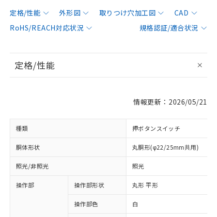
定格/性能
外形図
取りつけ穴加工図
CAD
RoHS/REACH対応状況
規格認証/適合状況
定格/性能
情報更新：2026/05/21
種類
押ボタンスイッチ
胴体形状
丸胴形(φ22/25mm共用)
照光/非照光
照光
操作部
操作部形状
丸形 平形
操作部色
白