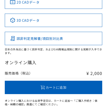
中国 RoHS
注意事項・凡例
2D CADデータ
No
No
No
No
中国 RoHS表
※1 ※2
3D CADデータ
この製品の規格認証/適合状況ページへ
Pb
Hg
Cd
Cr(VI)
その他の認証はこちらのページからご検索ください
該非判定見解書/項目別対比表
O
O
O
O
日本の外為法に基づく該非判定、およびEAR再輸出規制に関する見解が入手でき
ます。
"対応済み"や非含有の記載がされた商品であっても、流通
在庫等で未対応品が混在する可能性があります。
オンライン購入
非含有品が必要な際は、弊社営業部門もしくは販売店へお
問い合わせください。
¥ 2,000
販売価格（税込）
この製品のRoHS/REACH対応状況ページへ
カートに追加
オンライン購入における出荷予定日は、カートに追加～「ご購入手続き：価
格・納期の確認」画面にてご確認ください。