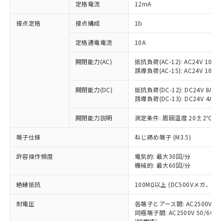
対応済み：EU RoHS指令（10物質）の
定格電流
12mA
非含有に対応した製品が提供可能な商品で
す。
接点定格
接点構成
1b
対応予定：EU RoHS指令（10物質）の非含
ご利用条件
有に対応した製品に切り替える予定のある
定格通電電流
10A
商品です。
開閉能力(AC)
抵抗負荷(AC-12): AC24V 10A/A
対応予定なし：EU RoHS指令（10物質）の
以下の条件をお読みいただき、同意のうえ
誘導負荷(AC-15): AC24V 10A/AC
非含有に非対応の商品で、対応品を出す予
ご利用ください。
定はありません。
開閉能力(DC)
抵抗負荷(DC-12): DC24V 8A/DC
調査・確認中：EU RoHS指令（10物質）の
本サービスは、当社制御機器事業取扱
誘導負荷(DC-13): DC24V 4A/DC
※1 中国RoHS○×表
非含有の対応状況を調査中または確認中の
商品の当社在庫状況および標準価格
商品です。
開閉能力説明
測定条件: 周囲温度 20±2℃、
(税抜)を提供させていただくもので
「○」：最大均質材料含有率が中国RoHSの
非該当品：ライセンス料など無形物で、有
す。
基準値以下であることを示します。
害物質有無と関係のない商品です。
端子仕様
ねじ締め端子 (M3.5)
当社制御機器事業取扱商品の中には、
「×」：最大均質材料含有率が中国RoHSの
仕入先様の事情により、非含有部品として
本サービスの対象外となる商品もある
基準値を超えていることを示します。
いたものが、含有品と判明した場合などや
許容操作頻度
電気的: 最大30回/分
当社は、これら貴社製品のうち、外国
ことをご了承ください。
「－」：未確認です。当社販売部門へお問
機械的: 最大60回/分
むを得ず変更することがあります。
為替および外国貿易法に定める商品
在庫状況および標準価格照会結果は、
い合わせください。
（以下｢規制貨物等」という）を輸出
記載している更新日時点での社内デー
絶縁抵抗
100MΩ以上 (DC500Vメガ、
*EU RoHS指令（10物質）：
または国外への提供する場合は、日本
記
タに基づき作成されるものであり、閲
説明
鉛(Pb) 1000ppm以下、 水銀(Hg) 1000ppm以下、 カド
*中国RoHS10物質の基準値 (GB/T26572)：
国政府の輸出許可(または役務取引許
号
覧された時点での実際の在庫および標
ミウム(Cd) 100ppm以下、
耐電圧
Pb(鉛) :1000ppm、 Hg(水銀) : 1000ppm、 Cd(カドミウ
各端子とアース間: AC2500V 50/
可)を取得するなどの必要な手続きを
六価クロム(Cr(Ⅵ)) 1000ppm以下、ポリ臭化ビフェニル
ム) : 100ppm、
準価格とは異なる場合があることをご
同極端子間: AC2500V 50/60
類(PBB) 1000ppm以下、ポリ臭化ジフェニルエーテル類
Cr(Ⅵ)(六価クロム) : 1000ppm、 PBBs(ポリ臭化ビフェ
とります。