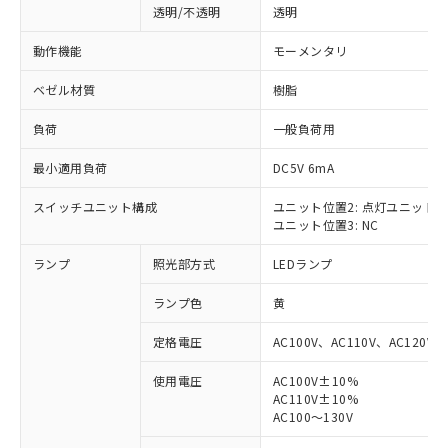
透明/不透明
透明
動作機能
モーメンタリ
ベゼル材質
樹脂
負荷
一般負荷用
最小適用負荷
DC5V 6mA
スイッチユニット構成
ユニット位置2: 点灯ユニット
ユニット位置3: NC
ランプ
照光部方式
LEDランプ
ランプ色
黄
定格電圧
AC100V、AC110V、AC120V
使用電圧
AC100V±10%
AC110V±10%
※1 対応状況
AC100～130V