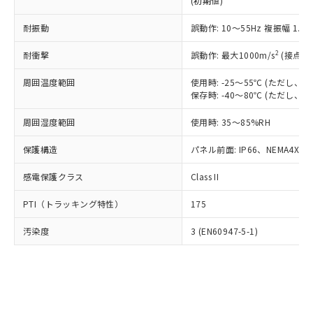
(初期値)
了承ください。
(PBDE) 1000ppm以下、フタル酸ビス(2-エチルヘキシ
○
一定数以上の在庫あり
ニル類) : 1000ppm、 PBDEs(ポリ臭化ジフェニルエーテ
当社は規制貨物を破棄する場合は、完
ル) (DEHP)(別名：DOP) 1000ppm以下、フタル酸ブチ
正式な納期状況および標準価格はお客
ル類) : 1000ppm、
ルベンジル（BBP） 1000ppm以下、フタル酸ジブチル
全に破砕するなど、違法に輸出されな
耐振動
DBP(フタル酸ジブチル) : 1000ppm、 DIBP(フタル酸ジ
誤動作: 10～55Hz 複振幅 1.
様のお取引先、またはお客様担当のオ
（DBP） 1000ppm以下、フタル酸ジイソブチル
イソブチル) : 1000ppm、 BBP(フタル酸ブチルベンジ
△
一定数には満たないが在庫あり
いよう必要な手段を講じます。
ムロン制御機器販売店・当社販売員に
(DIBP) 1000ppm以下
ル) : 1000ppm、
2
耐衝撃
誤動作: 最大1000m/s
(接点開
当社は貴社製品を、核兵器、ミサイ
但し、RoHS指令で産業用監視および制御機器に対する
DEHP(フタル酸ビス(2-エチルヘキシル)) : 1000ppm
ご相談ください。
適用除外項目は除く。
ル、化学兵器、生物兵器またはその他
－
在庫なし(最新の在庫状況につ
オムロン制御機器販売店や当社販売拠
フタル酸エステル類の４物質については閾値を超える意
周囲温度範囲
使用時: -25～55℃ (ただし
武器並びにこれらの製造装置等に一切
いては、お客様のお取引先、ま
図的な使用がないことを確認しています。
点は「
販売ネットワーク
」をご確認
保存時: -40～80℃ (ただし
※2 環境保護使用期限
使用いたしません。
たはお客様担当のオムロン制御
ください。
当社は、貴社製品を第三者に販売する
機器販売店・当社販売員にご確
在庫状況および標準価格結果を当社の
周囲湿度範囲
使用時: 35～85%RH
※2 対応予定月
「ｅ」：有害物質（10物質）のすべてが基
場合は、上記1、2および3の内容を当
認ください)
事前の承諾なく第三者に漏洩または開
準値以下であることを示します。
該第三者に通知します。また当社は、
示しないようお願いします。
保護構造
パネル前面: IP66、NEMA4X, N
部品在庫の切り替え状況などにより、予定
「10」：通常の使用状況下において有害物
販売先および販売に係わる関係者が違
マイパーツ機能（部品リスト作成サー
空
受注生産機種、また在庫状況の
月が前後することがあります。
質が外部に漏えいし、環境に深刻な影響を
法に輸出するおそれがある場合は、取
感電保護クラス
Class II
ビス）をご利用いただくには、I-Web
白
情報を公開していない機種
及ぼさない年数を意味します。
り引きをいたしません。
メンバーズにご登録されている必要が
「－」：未確認です。当社販売部門へお問
PTI（トラッキング特性）
175
あります。
い合わせください。
お客様が当ウェブサイト上で当社にご
※3 非含有証明書ダウンロード
汚染度
3 (EN60947-5-1)
登録された部品リストについて、当社
および当社の共同利用者が、当社の製
下記の非含有証明書をダウンロードするこ
品・サービスに関するお客様との取
とができます。
合意する
キャンセル
引・商談に必要な範囲で利用すること
をご了承ください。
EU RoHS指令（10物質）の非含有証明書
※当社の共同利用者とは、
"個人情報