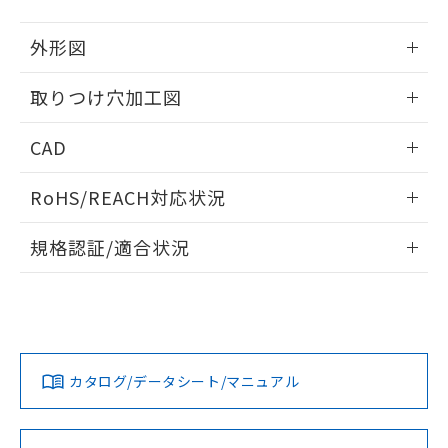
51物質の非含有証明書（当社基準）
の共同利用に関して"
の「1.共同利
※本証明書は発行日時点で非含有を証明す
用者の範囲」に記載されている法人を
外形図
るもので、過去に遡って非含有を証明する
指します。
ものではありません。
情報更新：2026/05/21
取りつけ穴加工図
また、RoHS指令のフタル酸エステル類４
物質の対応では、対応完了までの期間は出
情報更新：2026/05/21
荷製品に未対応品が混在することから備考
CAD
欄に対応日を記載しておりました。
既に当社にて対応品への在庫切替を完了
ログイン/会員登録いただくと、CADデータをダウンロー
RoHS/REACH対応状況
していることから、特段のことがない限
ドすることができます。
り、2022年1月12日より割愛しておりま
情報更新：2026/7/29
す。
規格認証/適合状況
ログイン/会員登録
EU RoHS
注意事項・凡例
UL認証
CSA認証
CEマーキング
Yes
Yes
Yes
対応状況
対応予定月
※1
※2
ダウンロードデータをご利用いただく前に、以下を必ずお読
みください。
カタログ/データシート/マニュアル
対応済み
ソフトウェアの使用条件
LR型式承認
DNV型式承認
BV型式承認
KR型式承
（イギリス
（ノルウェー
（フランス
（韓国
船舶規格）
船舶規格）
船舶規格）
船舶規格