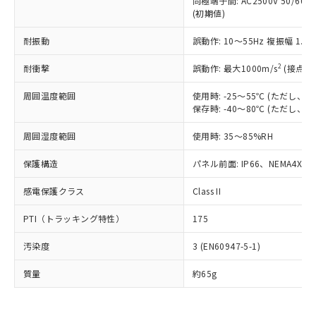
同極端子間: AC2500V 50/60
為替および外国貿易法に定める商品
在庫状況および標準価格照会結果は、
い合わせください。
(初期値)
（以下｢規制貨物等」という）を輸出
記載している更新日時点での社内デー
*EU RoHS指令（10物質）：
または国外への提供する場合は、日本
記
タに基づき作成されるものであり、閲
説明
鉛(Pb) 1000ppm以下、 水銀(Hg) 1000ppm以下、 カド
耐振動
誤動作: 10～55Hz 複振幅 1.
*中国RoHS10物質の基準値 (GB/T26572)：
国政府の輸出許可(または役務取引許
号
覧された時点での実際の在庫および標
ミウム(Cd) 100ppm以下、
Pb(鉛) :1000ppm、 Hg(水銀) : 1000ppm、 Cd(カドミウ
可)を取得するなどの必要な手続きを
六価クロム(Cr(Ⅵ)) 1000ppm以下、ポリ臭化ビフェニル
ム) : 100ppm、
準価格とは異なる場合があることをご
2
耐衝撃
誤動作: 最大1000m/s
(接点開
類(PBB) 1000ppm以下、ポリ臭化ジフェニルエーテル類
Cr(Ⅵ)(六価クロム) : 1000ppm、 PBBs(ポリ臭化ビフェ
とります。
了承ください。
(PBDE) 1000ppm以下、フタル酸ビス(2-エチルヘキシ
○
一定数以上の在庫あり
ニル類) : 1000ppm、 PBDEs(ポリ臭化ジフェニルエーテ
当社は規制貨物を破棄する場合は、完
ル) (DEHP)(別名：DOP) 1000ppm以下、フタル酸ブチ
正式な納期状況および標準価格はお客
ル類) : 1000ppm、
周囲温度範囲
使用時: -25～55℃ (ただし
ルベンジル（BBP） 1000ppm以下、フタル酸ジブチル
全に破砕するなど、違法に輸出されな
DBP(フタル酸ジブチル) : 1000ppm、 DIBP(フタル酸ジ
保存時: -40～80℃ (ただし
様のお取引先、またはお客様担当のオ
（DBP） 1000ppm以下、フタル酸ジイソブチル
イソブチル) : 1000ppm、 BBP(フタル酸ブチルベンジ
△
一定数には満たないが在庫あり
いよう必要な手段を講じます。
ムロン制御機器販売店・当社販売員に
(DIBP) 1000ppm以下
ル) : 1000ppm、
当社は貴社製品を、核兵器、ミサイ
但し、RoHS指令で産業用監視および制御機器に対する
周囲湿度範囲
使用時: 35～85%RH
DEHP(フタル酸ビス(2-エチルヘキシル)) : 1000ppm
ご相談ください。
適用除外項目は除く。
ル、化学兵器、生物兵器またはその他
－
在庫なし(最新の在庫状況につ
オムロン制御機器販売店や当社販売拠
フタル酸エステル類の４物質については閾値を超える意
保護構造
パネル前面: IP66、NEMA4X, N
武器並びにこれらの製造装置等に一切
いては、お客様のお取引先、ま
図的な使用がないことを確認しています。
点は「
販売ネットワーク
」をご確認
※2 環境保護使用期限
使用いたしません。
たはお客様担当のオムロン制御
ください。
感電保護クラス
Class II
当社は、貴社製品を第三者に販売する
機器販売店・当社販売員にご確
在庫状況および標準価格結果を当社の
※2 対応予定月
「ｅ」：有害物質（10物質）のすべてが基
場合は、上記1、2および3の内容を当
認ください)
事前の承諾なく第三者に漏洩または開
PTI（トラッキング特性）
175
準値以下であることを示します。
該第三者に通知します。また当社は、
示しないようお願いします。
部品在庫の切り替え状況などにより、予定
「10」：通常の使用状況下において有害物
販売先および販売に係わる関係者が違
マイパーツ機能（部品リスト作成サー
空
受注生産機種、また在庫状況の
汚染度
3 (EN60947-5-1)
月が前後することがあります。
質が外部に漏えいし、環境に深刻な影響を
法に輸出するおそれがある場合は、取
ビス）をご利用いただくには、I-Web
白
情報を公開していない機種
及ぼさない年数を意味します。
り引きをいたしません。
メンバーズにご登録されている必要が
質量
約65g
「－」：未確認です。当社販売部門へお問
あります。
い合わせください。
お客様が当ウェブサイト上で当社にご
※3 非含有証明書ダウンロード