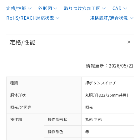
定格/性能
外形図
取りつけ穴加工図
CAD
RoHS/REACH対応状況
規格認証/適合状況
定格/性能
情報更新：2026/05/21
種類
押ボタンスイッチ
胴体形状
丸胴形(φ22/25mm共用)
照光/非照光
照光
操作部
操作部形状
丸形 平形
操作部色
赤