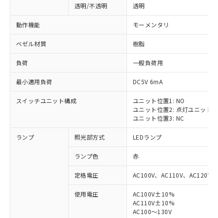
透明/不透明
透明
動作機能
モーメンタリ
ベゼル材質
樹脂
負荷
一般負荷用
最小適用負荷
DC5V 6mA
スイッチユニット構成
ユニット位置1: NO
ユニット位置2: 点灯ユニット
ユニット位置3: NC
ランプ
照光部方式
LEDランプ
ランプ色
赤
定格電圧
AC100V、AC110V、AC120V
使用電圧
AC100V±10%
AC110V±10%
AC100～130V