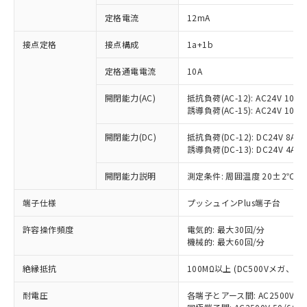
定格電流
12mA
接点定格
接点構成
1a+1b
※1 対応状況
定格通電電流
10A
対応済み：EU RoHS指令（10物質）の
非含有に対応した製品が提供可能な商品で
開閉能力(AC)
抵抗負荷(AC-12): AC24V 10A/A
す。
誘導負荷(AC-15): AC24V 10A/AC
対応予定：EU RoHS指令（10物質）の非含
ご利用条件
有に対応した製品に切り替える予定のある
開閉能力(DC)
抵抗負荷(DC-12): DC24V 8A/DC
商品です。
誘導負荷(DC-13): DC24V 4A/DC
対応予定なし：EU RoHS指令（10物質）の
以下の条件をお読みいただき、同意のうえ
開閉能力説明
測定条件: 周囲温度 20±2℃、
非含有に非対応の商品で、対応品を出す予
ご利用ください。
定はありません。
端子仕様
プッシュインPlus端子台
調査・確認中：EU RoHS指令（10物質）の
本サービスは、当社制御機器事業取扱
※1 中国RoHS○×表
非含有の対応状況を調査中または確認中の
商品の当社在庫状況および標準価格
許容操作頻度
電気的: 最大30回/分
商品です。
(税抜)を提供させていただくもので
機械的: 最大60回/分
「○」：最大均質材料含有率が中国RoHSの
非該当品：ライセンス料など無形物で、有
す。
基準値以下であることを示します。
害物質有無と関係のない商品です。
絶縁抵抗
100MΩ以上 (DC500Vメガ、
当社制御機器事業取扱商品の中には、
「×」：最大均質材料含有率が中国RoHSの
仕入先様の事情により、非含有部品として
本サービスの対象外となる商品もある
基準値を超えていることを示します。
いたものが、含有品と判明した場合などや
当社は、これら貴社製品のうち、外国
耐電圧
各端子とアース間: AC2500V 50/
ことをご了承ください。
「－」：未確認です。当社販売部門へお問
むを得ず変更することがあります。