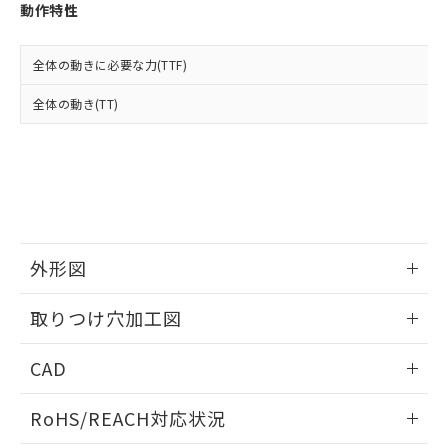
登録された部品リストについて、当社
動作特性
および当社の共同利用者が、当社の製
下記の非含有証明書をダウンロードするこ
品・サービスに関するお客様との取
とができます。
合意する
キャンセル
引・商談に必要な範囲で利用すること
全体の動きに必要な力(TTF)
をご了承ください。
EU RoHS指令（10物質）の非含有証明書
全体の動き(TT)
※当社の共同利用者とは、
"個人情報
51物質の非含有証明書（当社基準）
の共同利用に関して"
の「1.共同利
※本証明書は発行日時点で非含有を証明す
用者の範囲」に記載されている法人を
るもので、過去に遡って非含有を証明する
指します。
ものではありません。
また、RoHS指令のフタル酸エステル類４
物質の対応では、対応完了までの期間は出
荷製品に未対応品が混在することから備考
外形図
欄に対応日を記載しておりました。
既に当社にて対応品への在庫切替を完了
情報更新：2026/05/21
していることから、特段のことがない限
取りつけ穴加工図
り、2022年1月12日より割愛しておりま
す。
情報更新：2026/05/21
CAD
ログイン/会員登録いただくと、CADデータをダウンロー
RoHS/REACH対応状況
ドすることができます。