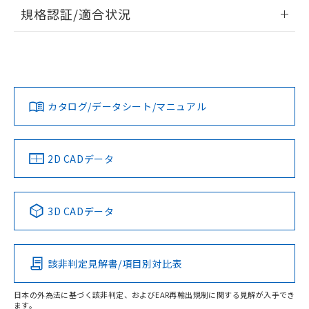
情報更新：2026/7/29
規格認証/適合状況
ログイン/会員登録
EU RoHS
注意事項・凡例
A22NL-BNM-TRA-P102-RDについての規格認証/適合状況に
ついては、「カスタマーサポートセンタ お客様相談室」また
は貴社担当オムロン営業員または販売店にお問い合わせくだ
対応状況
対応予定月
※1
※2
さい。
ダウンロードデータをご利用いただく前に、以下を必ずお読
みください。
カタログ/データシート/マニュアル
対応済み
ソフトウェアの使用条件
お問い合わせ
中国 RoHS
注意事項・凡例
2D CADデータ
中国 RoHS表
※1 ※2
3D CADデータ
Pb
Hg
Cd
Cr(VI)
該非判定見解書/項目別対比表
O
O
O
O
日本の外為法に基づく該非判定、およびEAR再輸出規制に関する見解が入手でき
ます。