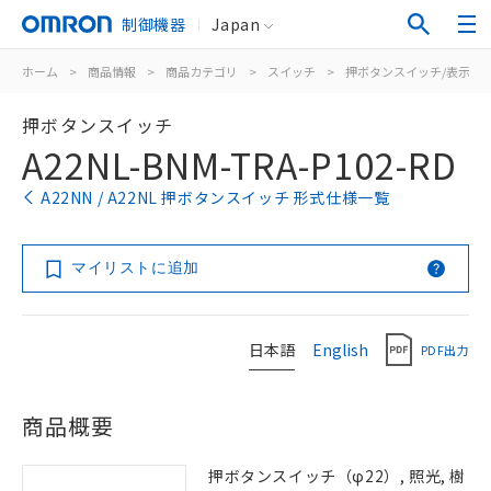
制御機器
Japan
ホーム
>
商品情報
>
商品カテゴリ
>
スイッチ
>
押ボタンスイッチ/表示灯
押ボタンスイッチ
A22NL-BNM-TRA-P102-RD
A22NN / A22NL 押ボタンスイッチ 形式仕様一覧
マイリストに追加
日本語
English
PDF出力
商品概要
押ボタンスイッチ（φ22）, 照光, 樹