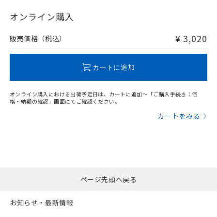
"対応済み"や非含有の記載がされた商品であっても、流通
在庫等で未対応品が混在する可能性があります。
オンライン購入
非含有品が必要な際は、弊社営業部門もしくは販売店へお
問い合わせください。
¥ 3,020
販売価格（税込）
この製品のRoHS/REACH対応状況ページへ
カートに追加
オンライン購入における出荷予定日は、カートに追加～「ご購入手続き：価
格・納期の確認」画面にてご確認ください。
カートをみる
ページ先頭へ戻る
お知らせ・最新情報