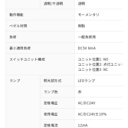
透明/不透明
透明
動作機能
モーメンタリ
ベゼル材質
樹脂
負荷
一般負荷用
最小適用負荷
DC5V 6mA
スイッチユニット構成
ユニット位置1: NO
ユニット位置2: 点灯ユニット
ユニット位置3: NC
ランプ
照光部方式
LEDランプ
ランプ色
赤
定格電圧
AC/DC24V
使用電圧
AC/DC24V±10%
定格電流
12mA