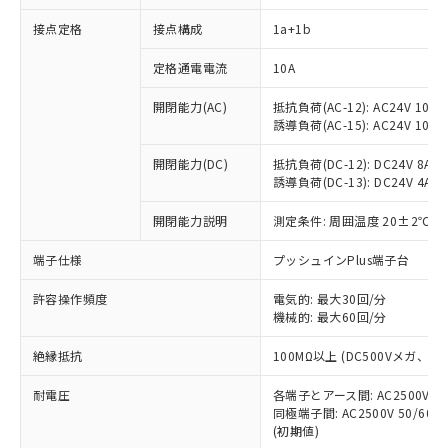
接点定格
接点構成
1a+1b
※1 対応状況
定格通電電流
10A
対応済み：EU RoHS指令（10物質）の
開閉能力(AC)
抵抗負荷(AC-12): AC24V 10A/A
非含有に対応した製品が提供可能な商品で
誘導負荷(AC-15): AC24V 10A/AC
す。
対応予定：EU RoHS指令（10物質）の非含
開閉能力(DC)
抵抗負荷(DC-12): DC24V 8A/DC
ご利用条件
有に対応した製品に切り替える予定のある
誘導負荷(DC-13): DC24V 4A/DC
商品です。
対応予定なし：EU RoHS指令（10物質）の
開閉能力説明
測定条件: 周囲温度 20±2℃、
以下の条件をお読みいただき、同意のうえ
非含有に非対応の商品で、対応品を出す予
ご利用ください。
端子仕様
プッシュインPlus端子台
定はありません。
調査・確認中：EU RoHS指令（10物質）の
本サービスは、当社制御機器事業取扱
※1 中国RoHS○×表
許容操作頻度
電気的: 最大30回/分
非含有の対応状況を調査中または確認中の
商品の当社在庫状況および標準価格
機械的: 最大60回/分
商品です。
(税抜)を提供させていただくもので
「○」：最大均質材料含有率が中国RoHSの
非該当品：ライセンス料など無形物で、有
す。
絶縁抵抗
100MΩ以上 (DC500Vメガ、
基準値以下であることを示します。
害物質有無と関係のない商品です。
当社制御機器事業取扱商品の中には、
「×」：最大均質材料含有率が中国RoHSの
仕入先様の事情により、非含有部品として
耐電圧
各端子とアース間: AC2500V 50/
本サービスの対象外となる商品もある
基準値を超えていることを示します。
いたものが、含有品と判明した場合などや
当社は、これら貴社製品のうち、外国
同極端子間: AC2500V 50/60
ことをご了承ください。
「－」：未確認です。当社販売部門へお問
むを得ず変更することがあります。
(初期値)
為替および外国貿易法に定める商品
在庫状況および標準価格照会結果は、
い合わせください。