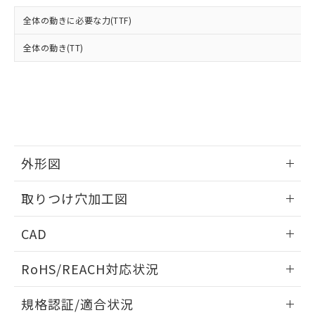
および当社の共同利用者が、当社の製
下記の非含有証明書をダウンロードするこ
品・サービスに関するお客様との取
全体の動きに必要な力(TTF)
とができます。
合意する
キャンセル
引・商談に必要な範囲で利用すること
をご了承ください。
全体の動き(TT)
EU RoHS指令（10物質）の非含有証明書
※当社の共同利用者とは、
"個人情報
51物質の非含有証明書（当社基準）
の共同利用に関して"
の「1.共同利
※本証明書は発行日時点で非含有を証明す
用者の範囲」に記載されている法人を
るもので、過去に遡って非含有を証明する
指します。
ものではありません。
また、RoHS指令のフタル酸エステル類４
物質の対応では、対応完了までの期間は出
荷製品に未対応品が混在することから備考
外形図
欄に対応日を記載しておりました。
情報更新：2026/05/21
既に当社にて対応品への在庫切替を完了
取りつけ穴加工図
していることから、特段のことがない限
り、2022年1月12日より割愛しておりま
情報更新：2026/05/21
CAD
す。
ログイン/会員登録いただくと、CADデータをダウンロー
RoHS/REACH対応状況
ドすることができます。
情報更新：2026/7/29
規格認証/適合状況