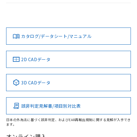
ログイン/会員登録
EU RoHS
注意事項・凡例
A22NL-BNM-TRA-P102-RCについての規格認証/適合状況に
ついては、「カスタマーサポートセンタ お客様相談室」また
は貴社担当オムロン営業員または販売店にお問い合わせくだ
対応状況
対応予定月
※1
※2
さい。
ダウンロードデータをご利用いただく前に、以下を必ずお読
みください。
カタログ/データシート/マニュアル
対応済み
ソフトウェアの使用条件
お問い合わせ
中国 RoHS
注意事項・凡例
2D CADデータ
中国 RoHS表
※1 ※2
3D CADデータ
Pb
Hg
Cd
Cr(VI)
該非判定見解書/項目別対比表
X
O
O
O
日本の外為法に基づく該非判定、およびEAR再輸出規制に関する見解が入手でき
ます。
"対応済み"や非含有の記載がされた商品であっても、流通
在庫等で未対応品が混在する可能性があります。
オンライン購入