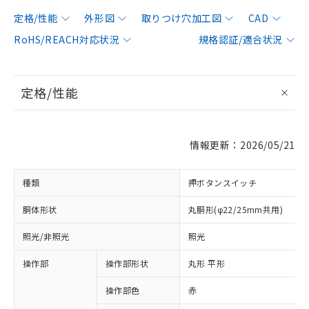
定格/性能
外形図
取りつけ穴加工図
CAD
RoHS/REACH対応状況
規格認証/適合状況
定格/性能
情報更新：2026/05/21
種類
押ボタンスイッチ
胴体形状
丸胴形(φ22/25mm共用)
照光/非照光
照光
操作部
操作部形状
丸形 平形
操作部色
赤