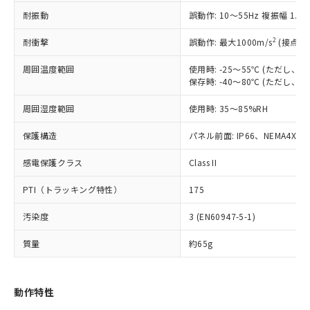
（以下｢規制貨物等」という）を輸出
記載している更新日時点での社内デー
耐振動
誤動作: 10～55Hz 複振幅 1.
*EU RoHS指令（10物質）：
または国外への提供する場合は、日本
記
タに基づき作成されるものであり、閲
説明
鉛(Pb) 1000ppm以下、 水銀(Hg) 1000ppm以下、 カド
*中国RoHS10物質の基準値 (GB/T26572)：
国政府の輸出許可(または役務取引許
号
覧された時点での実際の在庫および標
ミウム(Cd) 100ppm以下、
Pb(鉛) :1000ppm、 Hg(水銀) : 1000ppm、 Cd(カドミウ
2
耐衝撃
誤動作: 最大1000m/s
(接点開
可)を取得するなどの必要な手続きを
六価クロム(Cr(Ⅵ)) 1000ppm以下、ポリ臭化ビフェニル
ム) : 100ppm、
準価格とは異なる場合があることをご
類(PBB) 1000ppm以下、ポリ臭化ジフェニルエーテル類
Cr(Ⅵ)(六価クロム) : 1000ppm、 PBBs(ポリ臭化ビフェ
とります。
了承ください。
(PBDE) 1000ppm以下、フタル酸ビス(2-エチルヘキシ
周囲温度範囲
使用時: -25～55℃ (ただし
○
一定数以上の在庫あり
ニル類) : 1000ppm、 PBDEs(ポリ臭化ジフェニルエーテ
当社は規制貨物を破棄する場合は、完
ル) (DEHP)(別名：DOP) 1000ppm以下、フタル酸ブチ
正式な納期状況および標準価格はお客
ル類) : 1000ppm、
保存時: -40～80℃ (ただし
ルベンジル（BBP） 1000ppm以下、フタル酸ジブチル
全に破砕するなど、違法に輸出されな
DBP(フタル酸ジブチル) : 1000ppm、 DIBP(フタル酸ジ
様のお取引先、またはお客様担当のオ
（DBP） 1000ppm以下、フタル酸ジイソブチル
イソブチル) : 1000ppm、 BBP(フタル酸ブチルベンジ
△
一定数には満たないが在庫あり
いよう必要な手段を講じます。
周囲湿度範囲
使用時: 35～85%RH
ムロン制御機器販売店・当社販売員に
(DIBP) 1000ppm以下
ル) : 1000ppm、
当社は貴社製品を、核兵器、ミサイ
但し、RoHS指令で産業用監視および制御機器に対する
DEHP(フタル酸ビス(2-エチルヘキシル)) : 1000ppm
ご相談ください。
適用除外項目は除く。
ル、化学兵器、生物兵器またはその他
保護構造
パネル前面: IP66、NEMA4X, N
－
在庫なし(最新の在庫状況につ
オムロン制御機器販売店や当社販売拠
フタル酸エステル類の４物質については閾値を超える意
武器並びにこれらの製造装置等に一切
いては、お客様のお取引先、ま
図的な使用がないことを確認しています。
点は「
販売ネットワーク
」をご確認
※2 環境保護使用期限
感電保護クラス
Class II
使用いたしません。
たはお客様担当のオムロン制御
ください。
当社は、貴社製品を第三者に販売する
機器販売店・当社販売員にご確
在庫状況および標準価格結果を当社の
PTI（トラッキング特性）
175
※2 対応予定月
「ｅ」：有害物質（10物質）のすべてが基
場合は、上記1、2および3の内容を当
認ください)
事前の承諾なく第三者に漏洩または開
準値以下であることを示します。
該第三者に通知します。また当社は、
示しないようお願いします。
汚染度
3 (EN60947-5-1)
部品在庫の切り替え状況などにより、予定
「10」：通常の使用状況下において有害物
販売先および販売に係わる関係者が違
マイパーツ機能（部品リスト作成サー
空
受注生産機種、また在庫状況の
月が前後することがあります。
質が外部に漏えいし、環境に深刻な影響を
法に輸出するおそれがある場合は、取
ビス）をご利用いただくには、I-Web
白
情報を公開していない機種
質量
約65g
及ぼさない年数を意味します。
り引きをいたしません。
メンバーズにご登録されている必要が
「－」：未確認です。当社販売部門へお問
あります。
い合わせください。
お客様が当ウェブサイト上で当社にご
動作特性
※3 非含有証明書ダウンロード
登録された部品リストについて、当社