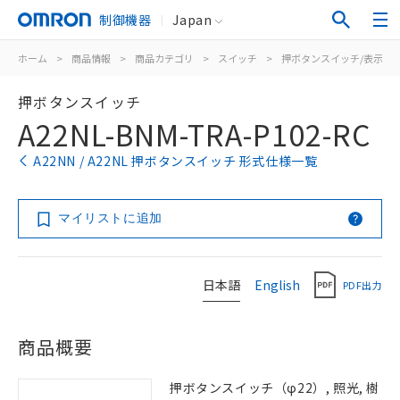
制御機器
Japan
ホーム
>
商品情報
>
商品カテゴリ
>
スイッチ
>
押ボタンスイッチ/表示灯
押ボタンスイッチ
A22NL-BNM-TRA-P102-RC
A22NN / A22NL 押ボタンスイッチ 形式仕様一覧
マイリストに追加
日本語
English
PDF出力
商品概要
押ボタンスイッチ（φ22）, 照光, 樹