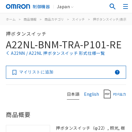
制御機器
Japan
ホーム
>
商品情報
>
商品カテゴリ
>
スイッチ
>
押ボタンスイッチ/表示灯
押ボタンスイッチ
A22NL-BNM-TRA-P101-RE
A22NN / A22NL 押ボタンスイッチ 形式仕様一覧
マイリストに追加
日本語
English
PDF出力
商品概要
押ボタンスイッチ（φ22）, 照光, 樹