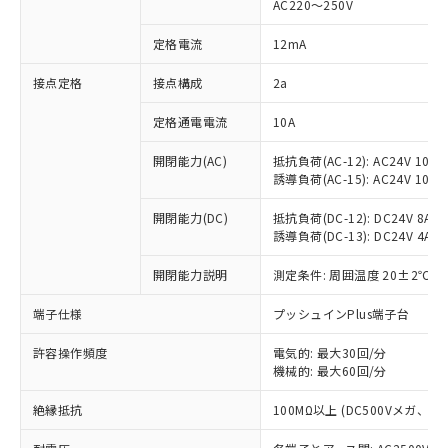
AC220～250V
対応済み：EU RoHS指令（10物質）の
非含有に対応した製品が提供可能な商品で
定格電流
12mA
す。
対応予定：EU RoHS指令（10物質）の非含
接点定格
接点構成
2a
ご利用条件
有に対応した製品に切り替える予定のある
定格通電電流
10A
商品です。
対応予定なし：EU RoHS指令（10物質）の
以下の条件をお読みいただき、同意のうえ
開閉能力(AC)
抵抗負荷(AC-12): AC24V 10A/A
非含有に非対応の商品で、対応品を出す予
誘導負荷(AC-15): AC24V 10A/AC
ご利用ください。
定はありません。
調査・確認中：EU RoHS指令（10物質）の
本サービスは、当社制御機器事業取扱
開閉能力(DC)
抵抗負荷(DC-12): DC24V 8A/DC
※1 中国RoHS○×表
非含有の対応状況を調査中または確認中の
誘導負荷(DC-13): DC24V 4A/DC
商品の当社在庫状況および標準価格
商品です。
(税抜)を提供させていただくもので
「○」：最大均質材料含有率が中国RoHSの
非該当品：ライセンス料など無形物で、有
開閉能力説明
測定条件: 周囲温度 20±2℃、
す。
基準値以下であることを示します。
害物質有無と関係のない商品です。
当社制御機器事業取扱商品の中には、
「×」：最大均質材料含有率が中国RoHSの
仕入先様の事情により、非含有部品として
端子仕様
プッシュインPlus端子台
本サービスの対象外となる商品もある
基準値を超えていることを示します。
いたものが、含有品と判明した場合などや
当社は、これら貴社製品のうち、外国
ことをご了承ください。
「－」：未確認です。当社販売部門へお問
許容操作頻度
電気的: 最大30回/分
むを得ず変更することがあります。
為替および外国貿易法に定める商品
在庫状況および標準価格照会結果は、
機械的: 最大60回/分
い合わせください。
（以下｢規制貨物等」という）を輸出
記載している更新日時点での社内デー
*EU RoHS指令（10物質）：
または国外への提供する場合は、日本
記
タに基づき作成されるものであり、閲
説明
絶縁抵抗
100MΩ以上 (DC500Vメガ、
鉛(Pb) 1000ppm以下、 水銀(Hg) 1000ppm以下、 カド
*中国RoHS10物質の基準値 (GB/T26572)：
国政府の輸出許可(または役務取引許
号
覧された時点での実際の在庫および標
ミウム(Cd) 100ppm以下、
Pb(鉛) :1000ppm、 Hg(水銀) : 1000ppm、 Cd(カドミウ
可)を取得するなどの必要な手続きを
六価クロム(Cr(Ⅵ)) 1000ppm以下、ポリ臭化ビフェニル
ム) : 100ppm、