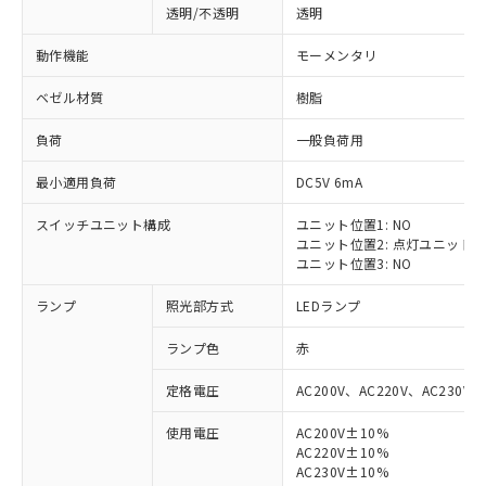
透明/不透明
透明
動作機能
モーメンタリ
ベゼル材質
樹脂
負荷
一般負荷用
最小適用負荷
DC5V 6mA
スイッチユニット構成
ユニット位置1: NO
ユニット位置2: 点灯ユニット
ユニット位置3: NO
ランプ
照光部方式
LEDランプ
ランプ色
赤
定格電圧
AC200V、AC220V、AC230V、
使用電圧
AC200V±10%
AC220V±10%
※1 対応状況
AC230V±10%