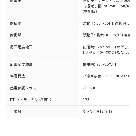
準価格とは異なる場合があることをご
耐電圧
各端子とアース間: AC2500V 50/
類(PBB) 1000ppm以下、ポリ臭化ジフェニルエーテル類
Cr(Ⅵ)(六価クロム) : 1000ppm、 PBBs(ポリ臭化ビフェ
とります。
同極端子間: AC2500V 50/60
了承ください。
(PBDE) 1000ppm以下、フタル酸ビス(2-エチルヘキシ
○
一定数以上の在庫あり
ニル類) : 1000ppm、 PBDEs(ポリ臭化ジフェニルエーテ
当社は規制貨物を破棄する場合は、完
(初期値)
ル) (DEHP)(別名：DOP) 1000ppm以下、フタル酸ブチ
正式な納期状況および標準価格はお客
ル類) : 1000ppm、
ルベンジル（BBP） 1000ppm以下、フタル酸ジブチル
全に破砕するなど、違法に輸出されな
DBP(フタル酸ジブチル) : 1000ppm、 DIBP(フタル酸ジ
様のお取引先、またはお客様担当のオ
（DBP） 1000ppm以下、フタル酸ジイソブチル
イソブチル) : 1000ppm、 BBP(フタル酸ブチルベンジ
△
一定数には満たないが在庫あり
耐振動
誤動作: 10～55Hz 複振幅 1.
いよう必要な手段を講じます。
ムロン制御機器販売店・当社販売員に
(DIBP) 1000ppm以下
ル) : 1000ppm、
当社は貴社製品を、核兵器、ミサイ
但し、RoHS指令で産業用監視および制御機器に対する
DEHP(フタル酸ビス(2-エチルヘキシル)) : 1000ppm
ご相談ください。
2
耐衝撃
適用除外項目は除く。
誤動作: 最大1000m/s
(接点開
ル、化学兵器、生物兵器またはその他
－
在庫なし(最新の在庫状況につ
オムロン制御機器販売店や当社販売拠
フタル酸エステル類の４物質については閾値を超える意
武器並びにこれらの製造装置等に一切
いては、お客様のお取引先、ま
図的な使用がないことを確認しています。
点は「
販売ネットワーク
」をご確認
周囲温度範囲
使用時: -25～55℃ (ただし
※2 環境保護使用期限
使用いたしません。
たはお客様担当のオムロン制御
ください。
保存時: -40～80℃ (ただし
当社は、貴社製品を第三者に販売する
機器販売店・当社販売員にご確
在庫状況および標準価格結果を当社の
※2 対応予定月
「ｅ」：有害物質（10物質）のすべてが基
場合は、上記1、2および3の内容を当
認ください)
事前の承諾なく第三者に漏洩または開
周囲湿度範囲
使用時: 35～85%RH
準値以下であることを示します。
該第三者に通知します。また当社は、
示しないようお願いします。
部品在庫の切り替え状況などにより、予定
「10」：通常の使用状況下において有害物
販売先および販売に係わる関係者が違
保護構造
パネル前面: IP66、NEMA4X, N
マイパーツ機能（部品リスト作成サー
空
受注生産機種、また在庫状況の
月が前後することがあります。
質が外部に漏えいし、環境に深刻な影響を
法に輸出するおそれがある場合は、取
ビス）をご利用いただくには、I-Web
白
情報を公開していない機種
及ぼさない年数を意味します。
り引きをいたしません。
感電保護クラス
Class II
メンバーズにご登録されている必要が
「－」：未確認です。当社販売部門へお問
あります。
い合わせください。
PTI（トラッキング特性）
175
お客様が当ウェブサイト上で当社にご
※3 非含有証明書ダウンロード
登録された部品リストについて、当社
汚染度
3 (EN60947-5-1)
および当社の共同利用者が、当社の製
下記の非含有証明書をダウンロードするこ
品・サービスに関するお客様との取
とができます。
合意する
キャンセル
引・商談に必要な範囲で利用すること
をご了承ください。