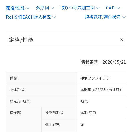
定格/性能
外形図
取りつけ穴加工図
CAD
RoHS/REACH対応状況
規格認証/適合状況
定格/性能
情報更新：2026/05/21
種類
押ボタンスイッチ
胴体形状
丸胴形(φ22/25mm共用)
照光/非照光
照光
操作部
操作部形状
丸形 平形
操作部色
赤