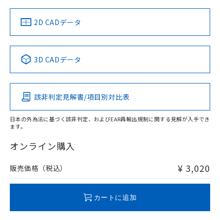
中国 RoHS
注意事項・凡例
2D CADデータ
中国 RoHS表
※1 ※2
3D CADデータ
Pb
Hg
Cd
Cr(VI)
該非判定見解書/項目別対比表
O
O
O
O
日本の外為法に基づく該非判定、およびEAR再輸出規制に関する見解が入手でき
ます。
"対応済み"や非含有の記載がされた商品であっても、流通
在庫等で未対応品が混在する可能性があります。
オンライン購入
非含有品が必要な際は、弊社営業部門もしくは販売店へお
問い合わせください。
¥ 3,020
販売価格（税込）
この製品のRoHS/REACH対応状況ページへ
カートに追加