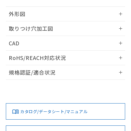
51物質の非含有証明書（当社基準）
の共同利用に関して"
の「1.共同利
※本証明書は発行日時点で非含有を証明す
用者の範囲」に記載されている法人を
外形図
るもので、過去に遡って非含有を証明する
指します。
ものではありません。
情報更新：2026/05/21
取りつけ穴加工図
また、RoHS指令のフタル酸エステル類４
物質の対応では、対応完了までの期間は出
情報更新：2026/05/21
荷製品に未対応品が混在することから備考
CAD
欄に対応日を記載しておりました。
既に当社にて対応品への在庫切替を完了
ログイン/会員登録いただくと、CADデータをダウンロー
RoHS/REACH対応状況
していることから、特段のことがない限
ドすることができます。
り、2022年1月12日より割愛しておりま
情報更新：2026/7/29
す。
規格認証/適合状況
ログイン/会員登録
EU RoHS
注意事項・凡例
A22NL-BNM-TRA-P002-RDについての規格認証/適合状況に
ついては、「カスタマーサポートセンタ お客様相談室」また
は貴社担当オムロン営業員または販売店にお問い合わせくだ
対応状況
対応予定月
※1
※2
さい。
ダウンロードデータをご利用いただく前に、以下を必ずお読
みください。
カタログ/データシート/マニュアル
対応済み
ソフトウェアの使用条件
お問い合わせ