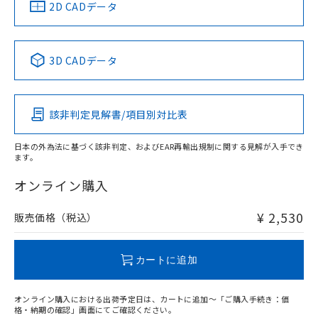
中国 RoHS
注意事項・凡例
2D CADデータ
中国 RoHS表
※1 ※2
3D CADデータ
Pb
Hg
Cd
Cr(VI)
該非判定見解書/項目別対比表
O
O
O
O
日本の外為法に基づく該非判定、およびEAR再輸出規制に関する見解が入手でき
ます。
"対応済み"や非含有の記載がされた商品であっても、流通
在庫等で未対応品が混在する可能性があります。
オンライン購入
非含有品が必要な際は、弊社営業部門もしくは販売店へお
問い合わせください。
¥ 2,530
販売価格（税込）
この製品のRoHS/REACH対応状況ページへ
カートに追加
オンライン購入における出荷予定日は、カートに追加～「ご購入手続き：価
格・納期の確認」画面にてご確認ください。