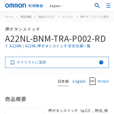
制御機器
Japan
ホーム
>
商品情報
>
商品カテゴリ
>
スイッチ
>
押ボタンスイッチ/表示灯
押ボタンスイッチ
A22NL-BNM-TRA-P002-RD
A22NN / A22NL 押ボタンスイッチ 形式仕様一覧
マイリストに追加
日本語
English
PDF出力
商品概要
押ボタンスイッチ（φ22）, 照光, 樹