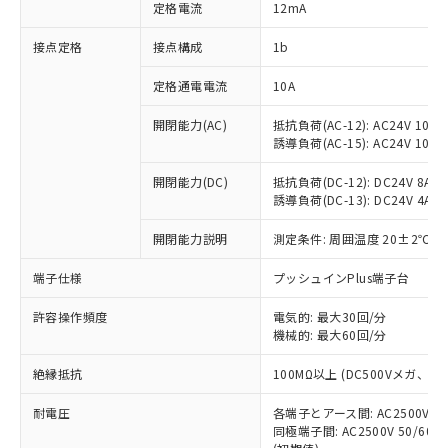
対応済み：EU RoHS指令（10物質）の
定格電流
12mA
非含有に対応した製品が提供可能な商品で
す。
接点定格
接点構成
1b
対応予定：EU RoHS指令（10物質）の非含
ご利用条件
有に対応した製品に切り替える予定のある
定格通電電流
10A
商品です。
開閉能力(AC)
抵抗負荷(AC-12): AC24V 10A/A
対応予定なし：EU RoHS指令（10物質）の
以下の条件をお読みいただき、同意のうえ
誘導負荷(AC-15): AC24V 10A/AC
非含有に非対応の商品で、対応品を出す予
ご利用ください。
定はありません。
開閉能力(DC)
抵抗負荷(DC-12): DC24V 8A/DC
調査・確認中：EU RoHS指令（10物質）の
本サービスは、当社制御機器事業取扱
誘導負荷(DC-13): DC24V 4A/DC
※1 中国RoHS○×表
非含有の対応状況を調査中または確認中の
商品の当社在庫状況および標準価格
商品です。
開閉能力説明
測定条件: 周囲温度 20±2℃、
(税抜)を提供させていただくもので
「○」：最大均質材料含有率が中国RoHSの
非該当品：ライセンス料など無形物で、有
す。
基準値以下であることを示します。
害物質有無と関係のない商品です。
端子仕様
プッシュインPlus端子台
当社制御機器事業取扱商品の中には、
「×」：最大均質材料含有率が中国RoHSの
仕入先様の事情により、非含有部品として
本サービスの対象外となる商品もある
基準値を超えていることを示します。
いたものが、含有品と判明した場合などや
許容操作頻度
電気的: 最大30回/分
当社は、これら貴社製品のうち、外国
ことをご了承ください。
「－」：未確認です。当社販売部門へお問
機械的: 最大60回/分
むを得ず変更することがあります。
為替および外国貿易法に定める商品
在庫状況および標準価格照会結果は、
い合わせください。
（以下｢規制貨物等」という）を輸出
記載している更新日時点での社内デー
絶縁抵抗
100MΩ以上 (DC500Vメガ、
*EU RoHS指令（10物質）：
または国外への提供する場合は、日本
記
タに基づき作成されるものであり、閲
説明
鉛(Pb) 1000ppm以下、 水銀(Hg) 1000ppm以下、 カド
*中国RoHS10物質の基準値 (GB/T26572)：
国政府の輸出許可(または役務取引許
号
覧された時点での実際の在庫および標
ミウム(Cd) 100ppm以下、
耐電圧
Pb(鉛) :1000ppm、 Hg(水銀) : 1000ppm、 Cd(カドミウ
各端子とアース間: AC2500V 50/
可)を取得するなどの必要な手続きを
六価クロム(Cr(Ⅵ)) 1000ppm以下、ポリ臭化ビフェニル
ム) : 100ppm、
準価格とは異なる場合があることをご
同極端子間: AC2500V 50/60
類(PBB) 1000ppm以下、ポリ臭化ジフェニルエーテル類
Cr(Ⅵ)(六価クロム) : 1000ppm、 PBBs(ポリ臭化ビフェ
とります。