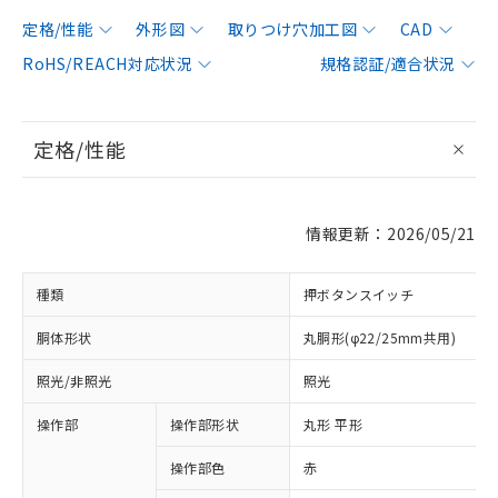
定格/性能
外形図
取りつけ穴加工図
CAD
RoHS/REACH対応状況
規格認証/適合状況
定格/性能
情報更新：2026/05/21
種類
押ボタンスイッチ
胴体形状
丸胴形(φ22/25mm共用)
照光/非照光
照光
操作部
操作部形状
丸形 平形
操作部色
赤