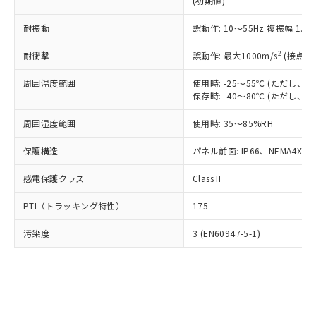
(初期値)
了承ください。
(PBDE) 1000ppm以下、フタル酸ビス(2-エチルヘキシ
○
一定数以上の在庫あり
ニル類) : 1000ppm、 PBDEs(ポリ臭化ジフェニルエーテ
当社は規制貨物を破棄する場合は、完
ル) (DEHP)(別名：DOP) 1000ppm以下、フタル酸ブチ
正式な納期状況および標準価格はお客
ル類) : 1000ppm、
ルベンジル（BBP） 1000ppm以下、フタル酸ジブチル
全に破砕するなど、違法に輸出されな
耐振動
DBP(フタル酸ジブチル) : 1000ppm、 DIBP(フタル酸ジ
誤動作: 10～55Hz 複振幅 1.
様のお取引先、またはお客様担当のオ
（DBP） 1000ppm以下、フタル酸ジイソブチル
イソブチル) : 1000ppm、 BBP(フタル酸ブチルベンジ
△
一定数には満たないが在庫あり
いよう必要な手段を講じます。
ムロン制御機器販売店・当社販売員に
(DIBP) 1000ppm以下
ル) : 1000ppm、
2
耐衝撃
誤動作: 最大1000m/s
(接点開
当社は貴社製品を、核兵器、ミサイ
但し、RoHS指令で産業用監視および制御機器に対する
DEHP(フタル酸ビス(2-エチルヘキシル)) : 1000ppm
ご相談ください。
適用除外項目は除く。
ル、化学兵器、生物兵器またはその他
－
在庫なし(最新の在庫状況につ
オムロン制御機器販売店や当社販売拠
フタル酸エステル類の４物質については閾値を超える意
周囲温度範囲
使用時: -25～55℃ (ただし
武器並びにこれらの製造装置等に一切
いては、お客様のお取引先、ま
図的な使用がないことを確認しています。
点は「
販売ネットワーク
」をご確認
保存時: -40～80℃ (ただし
※2 環境保護使用期限
使用いたしません。
たはお客様担当のオムロン制御
ください。
当社は、貴社製品を第三者に販売する
機器販売店・当社販売員にご確
在庫状況および標準価格結果を当社の
周囲湿度範囲
使用時: 35～85%RH
※2 対応予定月
「ｅ」：有害物質（10物質）のすべてが基
場合は、上記1、2および3の内容を当
認ください)
事前の承諾なく第三者に漏洩または開
準値以下であることを示します。
該第三者に通知します。また当社は、
示しないようお願いします。
保護構造
パネル前面: IP66、NEMA4X, N
部品在庫の切り替え状況などにより、予定
「10」：通常の使用状況下において有害物
販売先および販売に係わる関係者が違
マイパーツ機能（部品リスト作成サー
空
受注生産機種、また在庫状況の
月が前後することがあります。
質が外部に漏えいし、環境に深刻な影響を
法に輸出するおそれがある場合は、取
感電保護クラス
Class II
ビス）をご利用いただくには、I-Web
白
情報を公開していない機種
及ぼさない年数を意味します。
り引きをいたしません。
メンバーズにご登録されている必要が
「－」：未確認です。当社販売部門へお問
PTI（トラッキング特性）
175
あります。
い合わせください。
お客様が当ウェブサイト上で当社にご
※3 非含有証明書ダウンロード
汚染度
3 (EN60947-5-1)
登録された部品リストについて、当社
および当社の共同利用者が、当社の製
下記の非含有証明書をダウンロードするこ
品・サービスに関するお客様との取
とができます。
合意する
キャンセル
引・商談に必要な範囲で利用すること
をご了承ください。
EU RoHS指令（10物質）の非含有証明書
※当社の共同利用者とは、
"個人情報