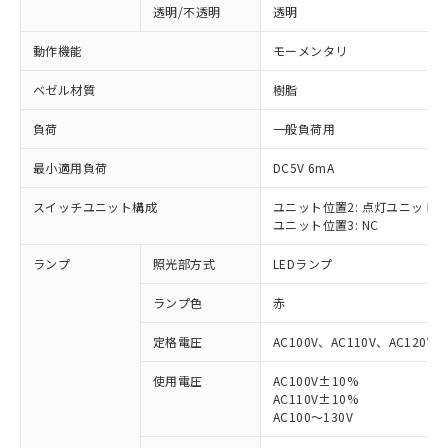
透明/不透明
透明
動作機能
モーメンタリ
ベゼル材質
樹脂
負荷
一般負荷用
最小適用負荷
DC5V 6mA
スイッチユニット構成
ユニット位置2: 点灯ユニット
ユニット位置3: NC
ランプ
照光部方式
LEDランプ
ランプ色
赤
定格電圧
AC100V、AC110V、AC120V
使用電圧
AC100V±10%
AC110V±10%
※1 対応状況
AC100～130V