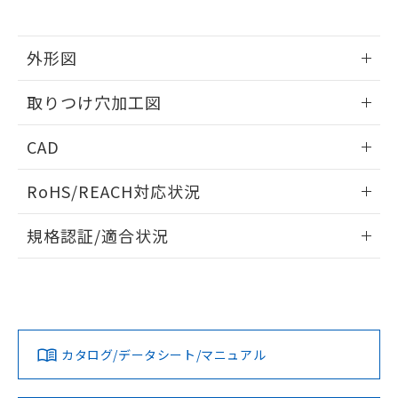
※当社の共同利用者とは、
"個人情報
51物質の非含有証明書（当社基準）
の共同利用に関して"
の「1.共同利
※本証明書は発行日時点で非含有を証明す
用者の範囲」に記載されている法人を
るもので、過去に遡って非含有を証明する
外形図
指します。
ものではありません。
情報更新：2026/05/21
また、RoHS指令のフタル酸エステル類４
取りつけ穴加工図
物質の対応では、対応完了までの期間は出
荷製品に未対応品が混在することから備考
情報更新：2026/05/21
CAD
欄に対応日を記載しておりました。
既に当社にて対応品への在庫切替を完了
ログイン/会員登録いただくと、CADデータをダウンロー
していることから、特段のことがない限
RoHS/REACH対応状況
ドすることができます。
り、2022年1月12日より割愛しておりま
す。
情報更新：2026/7/29
規格認証/適合状況
ログイン/会員登録
EU RoHS
注意事項・凡例
UL認証
CSA認証
CEマーキング
Yes
Yes
Yes
対応状況
対応予定月
※1
※2
ダウンロードデータをご利用いただく前に、以下を必ずお読
みください。
カタログ/データシート/マニュアル
対応済み
ソフトウェアの使用条件
LR型式承認
DNV型式承認
BV型式承認
KR型式承
（イギリス
（ノルウェー
（フランス
（韓国