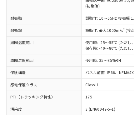
類(PBB) 1000ppm以下、ポリ臭化ジフェニルエーテル類
同極端子間: AC2500V 50/60
Cr(Ⅵ)(六価クロム) : 1000ppm、 PBBs(ポリ臭化ビフェ
とります。
了承ください。
(PBDE) 1000ppm以下、フタル酸ビス(2-エチルヘキシ
○
一定数以上の在庫あり
ニル類) : 1000ppm、 PBDEs(ポリ臭化ジフェニルエーテ
(初期値)
当社は規制貨物を破棄する場合は、完
ル) (DEHP)(別名：DOP) 1000ppm以下、フタル酸ブチ
正式な納期状況および標準価格はお客
ル類) : 1000ppm、
ルベンジル（BBP） 1000ppm以下、フタル酸ジブチル
全に破砕するなど、違法に輸出されな
DBP(フタル酸ジブチル) : 1000ppm、 DIBP(フタル酸ジ
様のお取引先、またはお客様担当のオ
耐振動
誤動作: 10～55Hz 複振幅 1.
（DBP） 1000ppm以下、フタル酸ジイソブチル
イソブチル) : 1000ppm、 BBP(フタル酸ブチルベンジ
△
一定数には満たないが在庫あり
いよう必要な手段を講じます。
ムロン制御機器販売店・当社販売員に
(DIBP) 1000ppm以下
ル) : 1000ppm、
当社は貴社製品を、核兵器、ミサイ
但し、RoHS指令で産業用監視および制御機器に対する
DEHP(フタル酸ビス(2-エチルヘキシル)) : 1000ppm
ご相談ください。
2
耐衝撃
誤動作: 最大1000m/s
(接点開
適用除外項目は除く。
ル、化学兵器、生物兵器またはその他
－
在庫なし(最新の在庫状況につ
オムロン制御機器販売店や当社販売拠
フタル酸エステル類の４物質については閾値を超える意
武器並びにこれらの製造装置等に一切
いては、お客様のお取引先、ま
周囲温度範囲
図的な使用がないことを確認しています。
使用時: -25～55℃ (ただし
点は「
販売ネットワーク
」をご確認
※2 環境保護使用期限
使用いたしません。
保存時: -40～80℃ (ただし
たはお客様担当のオムロン制御
ください。
当社は、貴社製品を第三者に販売する
機器販売店・当社販売員にご確
在庫状況および標準価格結果を当社の
※2 対応予定月
「ｅ」：有害物質（10物質）のすべてが基
周囲湿度範囲
使用時: 35～85%RH
場合は、上記1、2および3の内容を当
認ください)
事前の承諾なく第三者に漏洩または開
準値以下であることを示します。
該第三者に通知します。また当社は、
示しないようお願いします。
保護構造
パネル前面: IP66、NEMA4X, N
部品在庫の切り替え状況などにより、予定
「10」：通常の使用状況下において有害物
販売先および販売に係わる関係者が違
マイパーツ機能（部品リスト作成サー
空
受注生産機種、また在庫状況の
月が前後することがあります。
質が外部に漏えいし、環境に深刻な影響を
法に輸出するおそれがある場合は、取
ビス）をご利用いただくには、I-Web
白
情報を公開していない機種
感電保護クラス
Class II
及ぼさない年数を意味します。
り引きをいたしません。
メンバーズにご登録されている必要が
「－」：未確認です。当社販売部門へお問
あります。
PTI（トラッキング特性）
175
い合わせください。
お客様が当ウェブサイト上で当社にご
※3 非含有証明書ダウンロード
登録された部品リストについて、当社
汚染度
3 (EN60947-5-1)
および当社の共同利用者が、当社の製
下記の非含有証明書をダウンロードするこ
品・サービスに関するお客様との取
とができます。
合意する
キャンセル
引・商談に必要な範囲で利用すること
をご了承ください。
EU RoHS指令（10物質）の非含有証明書