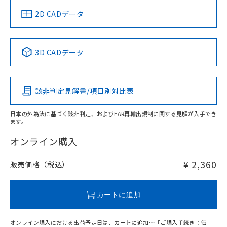
船舶規格）
船舶規格）
船舶規格）
船舶規格
中国 RoHS
注意事項・凡例
2D CADデータ
No
No
No
No
中国 RoHS表
※1 ※2
3D CADデータ
この製品の規格認証/適合状況ページへ
Pb
Hg
Cd
Cr(VI)
その他の認証はこちらのページからご検索ください
該非判定見解書/項目別対比表
O
O
O
O
日本の外為法に基づく該非判定、およびEAR再輸出規制に関する見解が入手でき
ます。
"対応済み"や非含有の記載がされた商品であっても、流通
在庫等で未対応品が混在する可能性があります。
オンライン購入
非含有品が必要な際は、弊社営業部門もしくは販売店へお
問い合わせください。
¥ 2,360
販売価格（税込）
この製品のRoHS/REACH対応状況ページへ
カートに追加
オンライン購入における出荷予定日は、カートに追加～「ご購入手続き：価