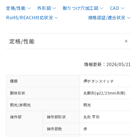
定格/性能
外形図
取りつけ穴加工図
CAD
RoHS/REACH対応状況
規格認証/適合状況
定格/性能
情報更新：2026/05/21
種類
押ボタンスイッチ
胴体形状
丸胴形(φ22/25mm共用)
照光/非照光
照光
操作部
操作部形状
丸形 平形
操作部色
赤