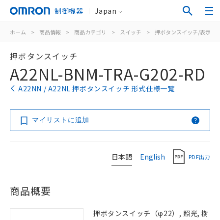
制御機器
Japan
ホーム
>
商品情報
>
商品カテゴリ
>
スイッチ
>
押ボタンスイッチ/表示灯
押ボタンスイッチ
A22NL-BNM-TRA-G202-RD
A22NN / A22NL 押ボタンスイッチ 形式仕様一覧
マイリストに追加
日本語
English
PDF出力
商品概要
押ボタンスイッチ（φ22）, 照光, 樹