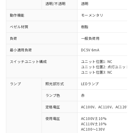
透明/不透明
透明
動作機能
モーメンタリ
ベゼル材質
樹脂
負荷
一般負荷用
最小適用負荷
DC5V 6mA
スイッチユニット構成
ユニット位置1: NC
ユニット位置2: 点灯ユニット
ユニット位置3: NC
ランプ
照光部方式
LEDランプ
ランプ色
赤
定格電圧
AC100V、AC110V、AC120V
使用電圧
AC100V±10%
※1 対応状況
AC110V±10%
AC100～130V