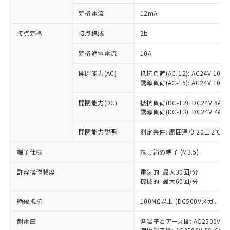
対応済み：EU RoHS指令（10物質）の
定格電流
12mA
非含有に対応した製品が提供可能な商品で
す。
接点定格
接点構成
2b
対応予定：EU RoHS指令（10物質）の非含
ご利用条件
有に対応した製品に切り替える予定のある
定格通電電流
10A
商品です。
対応予定なし：EU RoHS指令（10物質）の
開閉能力(AC)
抵抗負荷(AC-12): AC24V 10A/A
以下の条件をお読みいただき、同意のうえ
非含有に非対応の商品で、対応品を出す予
誘導負荷(AC-15): AC24V 10A/AC
ご利用ください。
定はありません。
調査・確認中：EU RoHS指令（10物質）の
開閉能力(DC)
抵抗負荷(DC-12): DC24V 8A/DC
本サービスは、当社制御機器事業取扱
※1 中国RoHS○×表
誘導負荷(DC-13): DC24V 4A/DC
非含有の対応状況を調査中または確認中の
商品の当社在庫状況および標準価格
商品です。
(税抜)を提供させていただくもので
開閉能力説明
測定条件: 周囲温度 20±2℃、
「○」：最大均質材料含有率が中国RoHSの
非該当品：ライセンス料など無形物で、有
す。
基準値以下であることを示します。
害物質有無と関係のない商品です。
当社制御機器事業取扱商品の中には、
端子仕様
ねじ締め端子 (M3.5)
「×」：最大均質材料含有率が中国RoHSの
仕入先様の事情により、非含有部品として
本サービスの対象外となる商品もある
基準値を超えていることを示します。
いたものが、含有品と判明した場合などや
当社は、これら貴社製品のうち、外国
ことをご了承ください。
許容操作頻度
電気的: 最大30回/分
「－」：未確認です。当社販売部門へお問
むを得ず変更することがあります。
為替および外国貿易法に定める商品
機械的: 最大60回/分
在庫状況および標準価格照会結果は、
い合わせください。
（以下｢規制貨物等」という）を輸出
記載している更新日時点での社内デー
*EU RoHS指令（10物質）：
または国外への提供する場合は、日本
絶縁抵抗
100MΩ以上 (DC500Vメガ、
記
タに基づき作成されるものであり、閲
説明
鉛(Pb) 1000ppm以下、 水銀(Hg) 1000ppm以下、 カド
*中国RoHS10物質の基準値 (GB/T26572)：
国政府の輸出許可(または役務取引許
号
覧された時点での実際の在庫および標
ミウム(Cd) 100ppm以下、
Pb(鉛) :1000ppm、 Hg(水銀) : 1000ppm、 Cd(カドミウ
耐電圧
各端子とアース間: AC2500V 50/
可)を取得するなどの必要な手続きを
六価クロム(Cr(Ⅵ)) 1000ppm以下、ポリ臭化ビフェニル
ム) : 100ppm、
準価格とは異なる場合があることをご