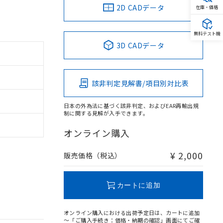
2D CADデータ
在庫・価格
無料テスト機
3D CADデータ
該非判定見解書/項目別対比表
日本の外為法に基づく該非判定、およびEAR再輸出規
制に関する見解が入手できます。
オンライン購入
¥ 2,000
販売価格（税込）
カートに追加
オンライン購入における出荷予定日は、カートに追加
～「ご購入手続き：価格・納期の確認」画面にてご確