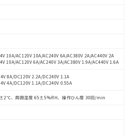
みいただき、同意のうえご利用ください。
材料含有率が中国RoHSの基準値以下であることを示します。
材料含有率が中国RoHSの基準値を超えていることを示します。
、当社制御機器事業取扱商品の当社在庫状況および標準価格(税抜)
ら貴社製品のうち、外国為替および外国貿易法に定める商品（以下｢
質）：
す。当社販売部門へお問い合わせください。
 水銀(Hg) 1000ppm以下、 カドミウム(Cd) 100ppm以下、
たは国外への提供する場合は、日本国政府の輸出許可(または役務取
000ppm以下、ポリ臭化ビフェニル類(PBB) 1000ppm以下、ポリ臭化ジフェニルエーテル類(P
事業取扱商品の中には、本サービスの対象外となる商品もあること
手続きをとります。
キシル) (DEHP)(別名：DOP) 1000ppm以下、フタル酸ブチルベンジル（BBP） 100
(GB/T26572)：
以下、フタル酸ジイソブチル (DIBP) 1000ppm以下
び標準価格照会結果は、記載している更新日時点での社内データに
物を破棄する場合は、完全に破砕するなど、違法に輸出されないよ
(水銀) : 1000ppm、 Cd(カドミウム) : 100ppm、
業用監視および制御機器に対する適用除外項目は除く。
覧された時点での実際の在庫および標準価格とは異なる場合がある
1000ppm、 PBBs(ポリ臭化ビフェニル類) : 1000ppm、 PBDEs(ポリ臭化ジフェニルエーテル類
物質については閾値を超える意図的な使用がないことを確認しています。
上の在庫あり
 1000ppm、 DIBP(フタル酸ジイソブチル) : 1000ppm、 BBP(フタル酸ブチルベンジル) :
品を、核兵器、ミサイル、化学兵器、生物兵器またはその他武器並
チルヘキシル)) : 1000ppm
況および標準価格はお客様のお取引先、またはお客様担当のオムロ
用いたしません。
V 10A/AC120V 10A/AC240V 6A/AC380V 2A/AC440V 2A
ご相談ください。
は満たないが在庫あり
製品を第三者に販売する場合は、上記1、2および3の内容を当該第
 10A/AC120V 6A/AC240V 3A/AC380V 1.9A/AC440V 1.6A
機器販売店や当社販売拠点は「
販売ネットワーク
」をご確認くだ
販売先および販売に係わる関係者が違法に輸出するおそれがある場
用期限
び標準価格結果を当社の事前の承諾なく第三者に漏洩または開示し
え状況などにより、予定月が前後することがあります。
(最新の在庫状況については、お客様のお取引先、またはお客様担当
V 8A/DC120V 2.2A/DC240V 1.1A
（10物質）のすべてが基準値以下であることを示します。
店・当社販売員にご確認ください)
V 4A/DC120V 1.1A/DC240V 0.55A
能（部品リスト作成サービス）をご利用いただくには、I-Webメン
使用状況下において有害物質が外部に漏えいし、環境に深刻な影響を
あります。
機種、また在庫状況の情報を公開していない機種
ェブサイト上で当社にご登録された部品リストについて、当社およ
0±2℃、周囲湿度 65±5%RH、操作ひん度 30回/min
書ダウンロード
す。当社販売部門へお問い合わせください。
品・サービスに関するお客様との取引・商談に必要な範囲で利用す
合意する
キャンセル
書をダウンロードすることができます。
利用者とは、
"個人情報の共同利用に関して"
の「1.共同利用者の
します。
10物質）の非含有証明書
明書（当社基準）