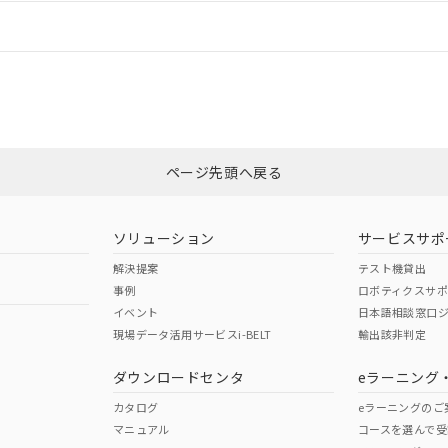
情報更新：
ログイン/会員登録
CCC認証
電波法
みください。
Yes
N/A
非含有証明書
※3
ページ先頭へ戻る
ダウンロードはこちら
型式承認
NK型式承認
ABS型式承認
韓国
（日本
（アメリカ
ソリューション
サービスサポ
舶規格）
船舶規格）
船舶規格）
解決提案
テスト機貸出
事例
ロボティクスサ
No
No
イベント
日本語相談窓口
現場データ活用サービスi-BELT
輸出該非判定
I)
PBBs
PBDEs
DBP
ダウンロードセンタ
eラーニング
この製品の規格認証/適合
その他の認証はこちらのページからご
カタログ
eラーニングのご
マニュアル
コースを選んで受
O
O
O