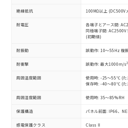
※本証明書は発行
また、RoHS指
絶縁抵抗
100MΩ以上 (DC5
混在することから
既に当社にて対応
り割愛しておりま
耐電圧
各端子とアース間: AC250
同極端子間: AC2500V
(初期値)
耐振動
誤動作: 10～55Hz 複
耐衝撃
誤動作: 最大1000m/s
周囲温度範囲
使用時: -25～55℃
保存時: -40～80℃
周囲湿度範囲
使用時: 35～85%RH
保護構造
パネル前面: IP66、NEM
感電保護クラス
Class II