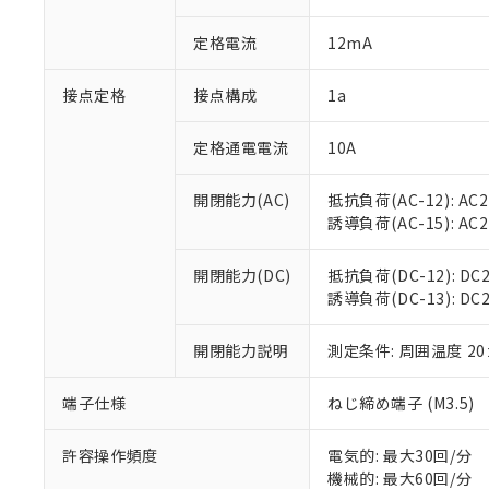
があります。
以下の条件をお読
「○」：最大均質
定格電流
12mA
「×」：最大均質
本サービスは
当社は、これ
*EU RoHS指令（10物
「－」：未確認で
鉛(Pb) 1000ppm以下、
くものです。
う）を輸出ま
記
説明
六価クロム(Cr(Ⅵ)) 1
接点定格
接点構成
1a
当社制御機器
などの必要な
フタル酸ビス(2-エチルヘ
号
*中国RoHS10物質の基準値 
ル（DBP） 1000ppm
在庫状況およ
当社は規制貨
Pb(鉛) :1000ppm、 Hg
但し、RoHS指令で産
のであり、閲
ます。
定格通電電流
10A
Cr(Ⅵ)(六価クロム) : 
フタル酸エステル類の４
○
一定数以
DBP(フタル酸ジブチル) :
い。
当社は貴社製
DEHP(フタル酸ビス(2-エ
正式な納期状
置等に一切使
開閉能力(AC)
抵抗負荷(AC-12): AC24
当社販売員に
※2 対応予定月
△
一定数に
当社は、貴社
誘導負荷(AC-15): AC24V
オムロン制御
また当社は、
※2 環境保護使
在庫状況およ
部品在庫の切り替
たしません。
－
在庫なし
開閉能力(DC)
抵抗負荷(DC-12): DC24
す。
「ｅ」：有害物質
機器販売
誘導負荷(DC-13): DC24
マイパーツ機
「10」：通常の
ている必要が
味します。
空
受注生産
お客様が当ウ
開閉能力説明
測定条件: 周囲温度 2
※3 非含有証明
「－」：未確認で
白
が、当社の製
さい。
下記の非含有証明
端子仕様
ねじ締め端子 (M3.5)
※当社の共同
いる法人を指
EU RoHS指令（
許容操作頻度
電気的: 最大30回/分
51物質の非含有証
機械的: 最大60回/分