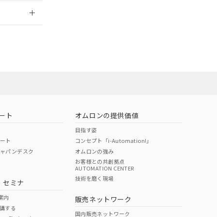
2026/7/29
ート
オムロンの提供価値
目指す姿
ポート
コンセプト「i-Automation!」
ジャパンデスク
オムロンの強み
お客様との共創拠点
AUTOMATION CENTER
DIBP
BBP
DEHP
環境保護
技術を磨く現場
・セミナ
状況ページへ
使用期限
検索ください
案内
販売ネットワーク
講する
O
O
O
e
国内販売ネットワーク