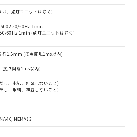
日時点で非含有を証明するもので、過去に遡って非含有を証明するも
令のフタル酸エステル類４物質の対応では、対応完了までの期間は出
00Vメガ、点灯ユニットは除く)
備考欄に対応日を記載しておりました。
品への在庫切替を完了していることから、特段のことがない限り、20
す。
0V 50/60Hz 1min
 50/60Hz 1min (点灯ユニットは除く)
振幅 1.5mm (接点開離1ms以内)
2
(接点開離1ms以内)
 (ただし、氷結、結露しないこと)
 (ただし、氷結、結露しないこと)
A4X, NEMA13