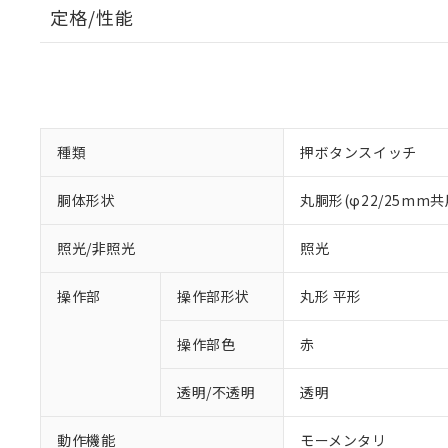
定格/性能
種類
押ボタンスイッチ
胴体形状
丸胴形(φ22/25mm共
照光/非照光
照光
操作部
操作部形状
丸形 平形
操作部色
赤
透明/不透明
透明
動作機能
モーメンタリ