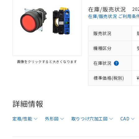
在庫/販売状況
20
在庫/販売状況 ご利用条
販売状況
機種区分
画像をクリックすると大きくなります
在庫状況
標準価格(税別)
詳細情報
定格/性能
外形図
取りつけ穴加工図
CAD