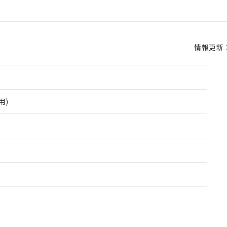
情報更新：2
用)