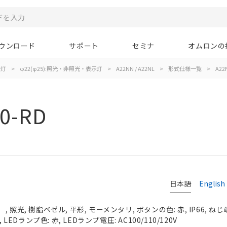
ウンロード
サポート
セミナ
オムロンの
示灯
>
φ22(φ25):照光・非照光・表示灯
>
A22NN / A22NL
>
形式仕様一覧
>
A22
0-RD
日本語
English
照光, 樹脂ベゼル, 平形, モーメンタリ, ボタンの色: 赤, IP66, ねじ
 LEDランプ色: 赤, LEDランプ電圧: AC100/110/120V