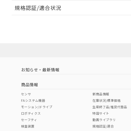
規格認証/適合状況
EU RoHS
注意事項・凡例
UL認証
CSA認証
CEマーキング
ダウンロードデータをご利用いただく前に、以下を必ずお読
Yes
Yes
Yes
対応状況
対応予定月
※1
※2
ソフトウェアの使用条件
対応済み
LR型式承認
DNV型式承認
BV型式承認
KR
（イギリス
（ノルウェー
（フランス
（
お知らせ・最新情報
中国 RoHS
注意事項・凡例
船舶規格）
船舶規格）
船舶規格）
船
商品情報
No
No
No
No
中国 RoHS表
※1 ※2
センサ
新商品情報
FAシステム機器
在庫状況/標準価格
Pb
Hg
Cd
Cr(V
モーション/ドライブ
生産終了品/推奨代替品
ロボティクス
特設サイト
セーフティ
動画ライブラリ
検査装置
規格認証/適合
O
O
O
O