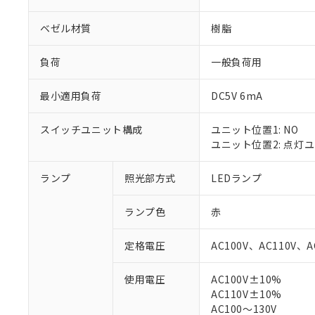
ベゼル材質
樹脂
負荷
一般負荷用
最小適用負荷
DC5V 6mA
スイッチユニット構成
ユニット位置1: NO
ユニット位置2: 点灯
ランプ
照光部方式
LEDランプ
※1 対応状況
ランプ色
赤
対応済み：EU
対応予定：EU R
定格電圧
AC100V、AC110V、A
対応予定なし：EU
調査・確認中：EU
ご利用条件
使用電圧
AC100V±10%
非該当品：ライセ
AC110V±10%
※1 中国RoHS
仕入先様の事情に
AC100～130V