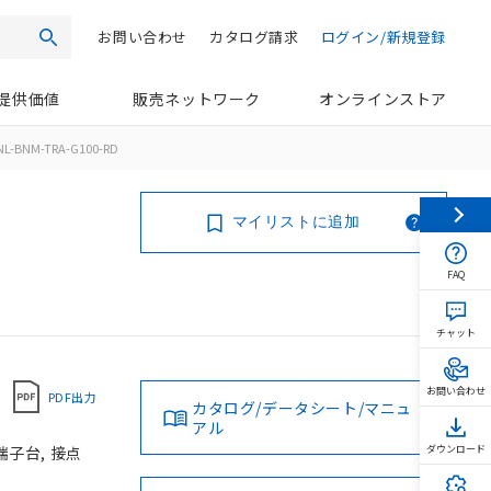
お問い合わせ
カタログ請求
ログイン/新規登録
検索
提供価値
販売ネットワーク
オンラインストア
NL-BNM-TRA-G100-RD
マイリストに追加
FAQ
チャット
お問い合わせ
PDF出力
カタログ/データシート/マニュ
アル
端子台, 接点
ダウンロード