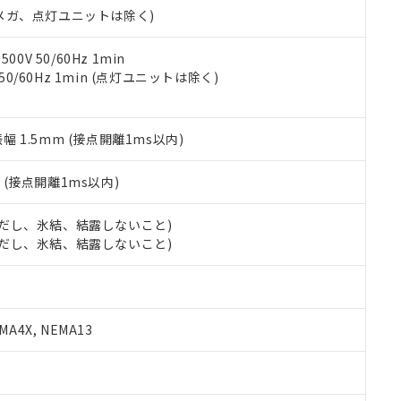
令のフタル酸エステル類４物質の対応では、対応完了までの期間は出
00Vメガ、点灯ユニットは除く)
備考欄に対応日を記載しておりました。
品への在庫切替を完了していることから、特段のことがない限り、20
0V 50/60Hz 1min
す。
 50/60Hz 1min (点灯ユニットは除く)
振幅 1.5mm (接点開離1ms以内)
2
(接点開離1ms以内)
 (ただし、氷結、結露しないこと)
 (ただし、氷結、結露しないこと)
A4X, NEMA13