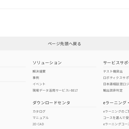
ログイン/会員登録
合状況については、「カスタマーサポートセンタ お客様相談室」または貴社
みください。
非含有証明書
※3
ページ先頭へ戻る
ダウンロードはこちら
ソリューション
サービスサポ
解決提案
テスト機貸出
事例
ロボティクスサ
イベント
日本語相談窓口
現場データ活用サービスi-BELT
輸出該非判定
I)
PBBs
PBDEs
DBP
ダウンロードセンタ
eラーニング
カタログ
eラーニングのご
マニュアル
コースを選んで受
O
O
O
2D CAD
eラーニングコー