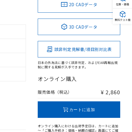
2D CADデータ
在庫・価格
無料テスト機
3D CADデータ
該非判定見解書/項目別対比表
日本の外為法に基づく該非判定、およびEAR再輸出規
制に関する見解が入手できます。
オンライン購入
¥ 2,860
販売価格（税込）
カートに追加
オンライン購入における出荷予定日は、カートに追加
～「ご購入手続き：価格・納期の確認」画面にてご確