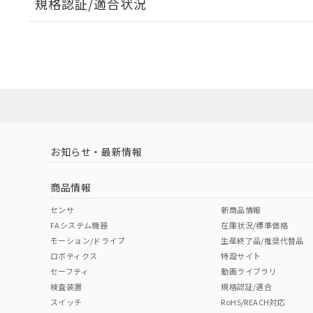
規格認証/適合状況
EU RoHS
注意事項・凡例
A22NL-BNM-TOA-P202-OCについての規格認証/適
業員または販売店にお問い合わせください。
ダウンロードデータをご利用いただく前に、以下を必ずお読
対応状況
対応予定月
※1
※2
ソフトウェアの使用条件
対応済み
お知らせ・最新情報
中国 RoHS
注意事項・凡例
商品情報
中国 RoHS表
※1 ※2
センサ
新商品情報
FAシステム機器
在庫状況/標準価格
Pb
Hg
Cd
Cr(V
モーション/ドライブ
生産終了品/推奨代替品
ロボティクス
特設サイト
セーフティ
動画ライブラリ
検査装置
規格認証/適合
X
O
O
O
スイッチ
RoHS/REACH対応