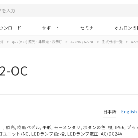
ウンロード
サポート
セミナ
オムロンの
示灯
>
φ22(φ25):照光・非照光・表示灯
>
A22NN / A22NL
>
形式仕様一覧
>
A22
2-OC
日本語
English
照光, 樹脂ベゼル, 平形, モーメンタリ, ボタンの色: 橙, IP66, プッ
ユニット/NC, LEDランプ色: 橙, LEDランプ電圧: AC/DC24V