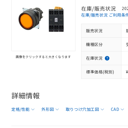
在庫/販売状況
20
在庫/販売状況 ご利用条
販売状況
機種区分
画像をクリックすると大きくなります
在庫状況
標準価格(税別)
詳細情報
定格/性能
外形図
取りつけ穴加工図
CAD