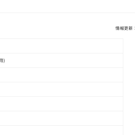
情報更新：2
用)