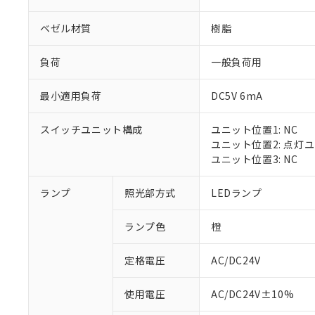
ベゼル材質
樹脂
負荷
一般負荷用
最小適用負荷
DC5V 6mA
スイッチユニット構成
ユニット位置1: NC
ユニット位置2: 点灯
ユニット位置3: NC
※1 対応状況
ランプ
照光部方式
LEDランプ
対応済み：EU
ランプ色
橙
対応予定：EU R
対応予定なし：EU
定格電圧
AC/DC24V
調査・確認中：EU
ご利用条件
非該当品：ライセ
※1 中国RoHS
使用電圧
AC/DC24V±10%
仕入先様の事情に
があります。
以下の条件をお読