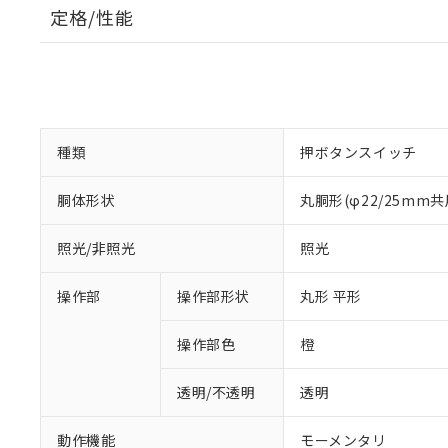
定格/性能
種類
押ボタンスイッチ
胴体形状
丸胴形(φ22/25mm共
照光/非照光
照光
操作部
操作部形状
丸形 平形
操作部色
橙
透明/不透明
透明
動作機能
モーメンタリ