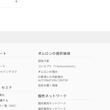
担当オムロン営
お問い合わせ
ート
オムロンの提供価値
目指す姿
ポート
コンセプト「i-Automation!」
ジャパンデスク
オムロンの強み
お客様との共創拠点
AUTOMATION CENTER
DIBP
BBP
DEHP
環境保護
技術を磨く現場
・セミナ
使用期限
案内
販売ネットワーク
講する
O
O
O
10
国内販売ネットワーク
ス一覧（PDF）
海外販売ネットワーク