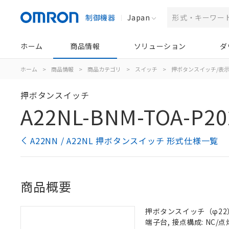
制御機器
Japan
ホーム
商品情報
ソリューション
ダ
ホーム
>
商品情報
>
商品カテゴリ
>
スイッチ
>
押ボタンスイッチ/表
押ボタンスイッチ
A22NL-BNM-TOA-P20
A22NN / A22NL 押ボタンスイッチ 形式仕様一覧
商品概要
押ボタンスイッチ（φ22）, 
端子台, 接点構成: NC/点灯