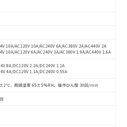
材料含有率が中国RoHSの基準値以下であることを示します。
材料含有率が中国RoHSの基準値を超えていることを示します。
、当社制御機器事業取扱商品の当社在庫状況および標準価格(税抜)
ら貴社製品のうち、外国為替および外国貿易法に定める商品（以下｢
質）：
す。当社販売部門へお問い合わせください。
 水銀(Hg) 1000ppm以下、 カドミウム(Cd) 100ppm以下、
たは国外への提供する場合は、日本国政府の輸出許可(または役務取
000ppm以下、ポリ臭化ビフェニル類(PBB) 1000ppm以下、ポリ臭化ジフェニルエーテル類(P
事業取扱商品の中には、本サービスの対象外となる商品もあること
手続きをとります。
キシル) (DEHP)(別名：DOP) 1000ppm以下、フタル酸ブチルベンジル（BBP） 100
(GB/T26572)：
以下、フタル酸ジイソブチル (DIBP) 1000ppm以下
び標準価格照会結果は、記載している更新日時点での社内データに
物を破棄する場合は、完全に破砕するなど、違法に輸出されないよ
(水銀) : 1000ppm、 Cd(カドミウム) : 100ppm、
業用監視および制御機器に対する適用除外項目は除く。
覧された時点での実際の在庫および標準価格とは異なる場合がある
1000ppm、 PBBs(ポリ臭化ビフェニル類) : 1000ppm、 PBDEs(ポリ臭化ジフェニルエーテル類
物質については閾値を超える意図的な使用がないことを確認しています。
上の在庫あり
 1000ppm、 DIBP(フタル酸ジイソブチル) : 1000ppm、 BBP(フタル酸ブチルベンジル) :
品を、核兵器、ミサイル、化学兵器、生物兵器またはその他武器並
チルヘキシル)) : 1000ppm
V 10A/AC120V 10A/AC240V 6A/AC380V 2A/AC440V 2A
況および標準価格はお客様のお取引先、またはお客様担当のオムロ
用いたしません。
 10A/AC120V 6A/AC240V 3A/AC380V 1.9A/AC440V 1.6A
ご相談ください。
は満たないが在庫あり
製品を第三者に販売する場合は、上記1、2および3の内容を当該第
機器販売店や当社販売拠点は「
販売ネットワーク
」をご確認くだ
販売先および販売に係わる関係者が違法に輸出するおそれがある場
用期限
び標準価格結果を当社の事前の承諾なく第三者に漏洩または開示し
え状況などにより、予定月が前後することがあります。
V 8A/DC120V 2.2A/DC240V 1.1A
(最新の在庫状況については、お客様のお取引先、またはお客様担当
V 4A/DC120V 1.1A/DC240V 0.55A
（10物質）のすべてが基準値以下であることを示します。
店・当社販売員にご確認ください)
能（部品リスト作成サービス）をご利用いただくには、I-Webメン
使用状況下において有害物質が外部に漏えいし、環境に深刻な影響を
あります。
0±2℃、周囲湿度 65±5%RH、操作ひん度 30回/min
機種、また在庫状況の情報を公開していない機種
ェブサイト上で当社にご登録された部品リストについて、当社およ
書ダウンロード
す。当社販売部門へお問い合わせください。
品・サービスに関するお客様との取引・商談に必要な範囲で利用す
合意する
キャンセル
子台
書をダウンロードすることができます。
利用者とは、
"個人情報の共同利用に関して"
の「1.共同利用者の
します。
10物質）の非含有証明書
明書（当社基準）
日時点で非含有を証明するもので、過去に遡って非含有を証明するも