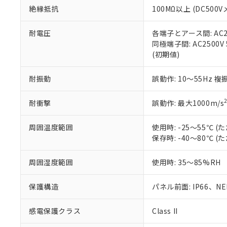
また、RoHS指
絶縁抵抗
100MΩ以上 (DC5
混在することから
既に当社にて対応
耐電圧
各端子とアース間: AC250
り割愛しておりま
同極端子間: AC2500V
(初期値)
耐振動
誤動作: 10～55Hz 複
耐衝撃
誤動作: 最大1000m/s
周囲温度範囲
使用時: -25～55℃
保存時: -40～80℃
周囲湿度範囲
使用時: 35～85%RH
保護構造
パネル前面: IP66、NEM
感電保護クラス
Class II