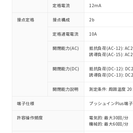
「○」：最大均質
定格電流
12mA
「×」：最大均質
本サービスは
当社は、これ
*EU RoHS指令（10物
「－」：未確認で
鉛(Pb) 1000ppm以下、
くものです。
う）を輸出ま
接点定格
接点構成
2b
記
説明
六価クロム(Cr(Ⅵ)) 1
当社制御機器
などの必要な
フタル酸ビス(2-エチルヘ
号
*中国RoHS10物質の基準値 
ル（DBP） 1000ppm
在庫状況およ
当社は規制貨
Pb(鉛) :1000ppm、 Hg
定格通電電流
10A
但し、RoHS指令で産
のであり、閲
ます。
Cr(Ⅵ)(六価クロム) : 
フタル酸エステル類の４
○
一定数以
DBP(フタル酸ジブチル) :
い。
当社は貴社製
DEHP(フタル酸ビス(2-エ
開閉能力(AC)
抵抗負荷(AC-12): AC24
正式な納期状
置等に一切使
誘導負荷(AC-15): AC24V
当社販売員に
※2 対応予定月
△
一定数に
当社は、貴社
オムロン制御
また当社は、
※2 環境保護使
在庫状況およ
部品在庫の切り替
たしません。
開閉能力(DC)
抵抗負荷(DC-12): DC24
－
在庫なし
す。
誘導負荷(DC-13): DC24
「ｅ」：有害物質
機器販売
マイパーツ機
「10」：通常の
ている必要が
味します。
開閉能力説明
測定条件: 周囲温度 2
空
受注生産
お客様が当ウ
※3 非含有証明
「－」：未確認で
白
が、当社の製
端子仕様
プッシュインPlus端
さい。
下記の非含有証明
※当社の共同
いる法人を指
許容操作頻度
電気的: 最大30回/分
EU RoHS指令（
機械的: 最大60回/分
51物質の非含有証
※本証明書は発行