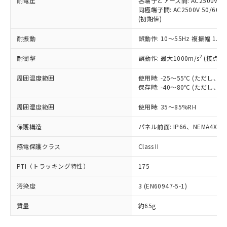
耐電圧
各端子とアース間: AC2500V 50/
「－」：未確認です。当社販売部門へお問
むを得ず変更することがあります。
為替および外国貿易法に定める商品
在庫状況および標準価格照会結果は、
同極端子間: AC2500V 50/60
い合わせください。
（以下｢規制貨物等」という）を輸出
(初期値)
記載している更新日時点での社内デー
*EU RoHS指令（10物質）：
または国外への提供する場合は、日本
記
タに基づき作成されるものであり、閲
説明
鉛(Pb) 1000ppm以下、 水銀(Hg) 1000ppm以下、 カド
*中国RoHS10物質の基準値 (GB/T26572)：
国政府の輸出許可(または役務取引許
耐振動
誤動作: 10～55Hz 複振幅 1.
号
覧された時点での実際の在庫および標
ミウム(Cd) 100ppm以下、
Pb(鉛) :1000ppm、 Hg(水銀) : 1000ppm、 Cd(カドミウ
可)を取得するなどの必要な手続きを
六価クロム(Cr(Ⅵ)) 1000ppm以下、ポリ臭化ビフェニル
ム) : 100ppm、
準価格とは異なる場合があることをご
類(PBB) 1000ppm以下、ポリ臭化ジフェニルエーテル類
2
Cr(Ⅵ)(六価クロム) : 1000ppm、 PBBs(ポリ臭化ビフェ
耐衝撃
誤動作: 最大1000m/s
(接点開
とります。
了承ください。
(PBDE) 1000ppm以下、フタル酸ビス(2-エチルヘキシ
○
一定数以上の在庫あり
ニル類) : 1000ppm、 PBDEs(ポリ臭化ジフェニルエーテ
当社は規制貨物を破棄する場合は、完
ル) (DEHP)(別名：DOP) 1000ppm以下、フタル酸ブチ
正式な納期状況および標準価格はお客
ル類) : 1000ppm、
周囲温度範囲
使用時: -25～55℃ (ただし
ルベンジル（BBP） 1000ppm以下、フタル酸ジブチル
全に破砕するなど、違法に輸出されな
DBP(フタル酸ジブチル) : 1000ppm、 DIBP(フタル酸ジ
様のお取引先、またはお客様担当のオ
（DBP） 1000ppm以下、フタル酸ジイソブチル
保存時: -40～80℃ (ただし
イソブチル) : 1000ppm、 BBP(フタル酸ブチルベンジ
△
一定数には満たないが在庫あり
いよう必要な手段を講じます。
ムロン制御機器販売店・当社販売員に
(DIBP) 1000ppm以下
ル) : 1000ppm、
当社は貴社製品を、核兵器、ミサイ
但し、RoHS指令で産業用監視および制御機器に対する
DEHP(フタル酸ビス(2-エチルヘキシル)) : 1000ppm
ご相談ください。
周囲湿度範囲
使用時: 35～85%RH
適用除外項目は除く。
ル、化学兵器、生物兵器またはその他
－
在庫なし(最新の在庫状況につ
オムロン制御機器販売店や当社販売拠
フタル酸エステル類の４物質については閾値を超える意
武器並びにこれらの製造装置等に一切
いては、お客様のお取引先、ま
図的な使用がないことを確認しています。
点は「
販売ネットワーク
」をご確認
保護構造
パネル前面: IP66、NEMA4X, N
※2 環境保護使用期限
使用いたしません。
たはお客様担当のオムロン制御
ください。
当社は、貴社製品を第三者に販売する
機器販売店・当社販売員にご確
感電保護クラス
Class II
在庫状況および標準価格結果を当社の
※2 対応予定月
「ｅ」：有害物質（10物質）のすべてが基
場合は、上記1、2および3の内容を当
認ください)
事前の承諾なく第三者に漏洩または開
準値以下であることを示します。
該第三者に通知します。また当社は、
PTI（トラッキング特性）
175
示しないようお願いします。
部品在庫の切り替え状況などにより、予定
「10」：通常の使用状況下において有害物
販売先および販売に係わる関係者が違
マイパーツ機能（部品リスト作成サー
空
受注生産機種、また在庫状況の
月が前後することがあります。
質が外部に漏えいし、環境に深刻な影響を
汚染度
3 (EN60947-5-1)
法に輸出するおそれがある場合は、取
ビス）をご利用いただくには、I-Web
白
情報を公開していない機種
及ぼさない年数を意味します。
り引きをいたしません。
メンバーズにご登録されている必要が
質量
約65g
「－」：未確認です。当社販売部門へお問
あります。
い合わせください。
お客様が当ウェブサイト上で当社にご