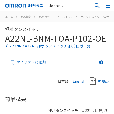
制御機器
Japan
ホーム
>
商品情報
>
商品カテゴリ
>
スイッチ
>
押ボタンスイッチ/表示灯
押ボタンスイッチ
A22NL-BNM-TOA-P102-OE
A22NN / A22NL 押ボタンスイッチ 形式仕様一覧
マイリストに追加
日本語
English
PDF出力
商品概要
押ボタンスイッチ（φ22）, 照光, 樹