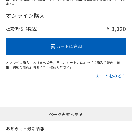
ます。
"対応済み"や非含有の記載がされた商品であっても、流通
在庫等で未対応品が混在する可能性があります。
オンライン購入
非含有品が必要な際は、弊社営業部門もしくは販売店へお
問い合わせください。
¥ 3,020
販売価格（税込）
この製品のRoHS/REACH対応状況ページへ
カートに追加
オンライン購入における出荷予定日は、カートに追加～「ご購入手続き：価
格・納期の確認」画面にてご確認ください。
カートをみる
ページ先頭へ戻る
お知らせ・最新情報