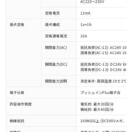
AC220～250V
定格電流
12mA
※1 対応状況
接点定格
接点構成
1a+1b
対応済み：EU RoHS指令（10物質）の
定格通電電流
10A
非含有に対応した製品が提供可能な商品で
開閉能力(AC)
抵抗負荷(AC-12): AC24V 10A/A
す。
誘導負荷(AC-15): AC24V 10A/AC
対応予定：EU RoHS指令（10物質）の非含
ご利用条件
有に対応した製品に切り替える予定のある
開閉能力(DC)
抵抗負荷(DC-12): DC24V 8A/DC
商品です。
誘導負荷(DC-13): DC24V 4A/DC
対応予定なし：EU RoHS指令（10物質）の
以下の条件をお読みいただき、同意のうえ
非含有に非対応の商品で、対応品を出す予
開閉能力説明
測定条件: 周囲温度 20±2℃、
ご利用ください。
定はありません。
調査・確認中：EU RoHS指令（10物質）の
端子仕様
プッシュインPlus端子台
本サービスは、当社制御機器事業取扱
※1 中国RoHS○×表
非含有の対応状況を調査中または確認中の
商品の当社在庫状況および標準価格
商品です。
許容操作頻度
電気的: 最大30回/分
(税抜)を提供させていただくもので
「○」：最大均質材料含有率が中国RoHSの
機械的: 最大60回/分
非該当品：ライセンス料など無形物で、有
す。
基準値以下であることを示します。
害物質有無と関係のない商品です。
当社制御機器事業取扱商品の中には、
絶縁抵抗
100MΩ以上 (DC500Vメガ、
「×」：最大均質材料含有率が中国RoHSの
仕入先様の事情により、非含有部品として
本サービスの対象外となる商品もある
基準値を超えていることを示します。
いたものが、含有品と判明した場合などや
当社は、これら貴社製品のうち、外国
ことをご了承ください。