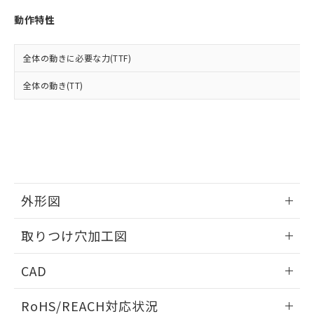
※3 非含有証明書ダウンロード
登録された部品リストについて、当社
動作特性
および当社の共同利用者が、当社の製
下記の非含有証明書をダウンロードするこ
品・サービスに関するお客様との取
とができます。
合意する
キャンセル
引・商談に必要な範囲で利用すること
全体の動きに必要な力(TTF)
をご了承ください。
EU RoHS指令（10物質）の非含有証明書
※当社の共同利用者とは、
"個人情報
全体の動き(TT)
51物質の非含有証明書（当社基準）
の共同利用に関して"
の「1.共同利
※本証明書は発行日時点で非含有を証明す
用者の範囲」に記載されている法人を
るもので、過去に遡って非含有を証明する
指します。
ものではありません。
また、RoHS指令のフタル酸エステル類４
物質の対応では、対応完了までの期間は出
荷製品に未対応品が混在することから備考
欄に対応日を記載しておりました。
外形図
既に当社にて対応品への在庫切替を完了
していることから、特段のことがない限
情報更新：2026/05/21
取りつけ穴加工図
り、2022年1月12日より割愛しておりま
す。
情報更新：2026/05/21
CAD
ログイン/会員登録いただくと、CADデータをダウンロー
RoHS/REACH対応状況
ドすることができます。