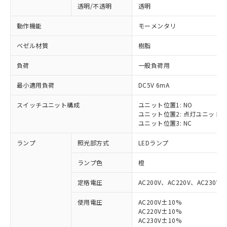
透明/不透明
透明
動作機能
モーメンタリ
ベゼル材質
樹脂
負荷
一般負荷用
最小適用負荷
DC5V 6mA
スイッチユニット構成
ユニット位置1: NO
ユニット位置2: 点灯ユニット
ユニット位置3: NC
ランプ
照光部方式
LEDランプ
ランプ色
橙
定格電圧
AC200V、AC220V、AC230V、
使用電圧
AC200V±10%
AC220V±10%
AC230V±10%