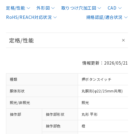
定格/性能
外形図
取りつけ穴加工図
CAD
RoHS/REACH対応状況
規格認証/適合状況
定格/性能
情報更新：2026/05/21
種類
押ボタンスイッチ
胴体形状
丸胴形(φ22/25mm共用)
照光/非照光
照光
操作部
操作部形状
丸形 平形
操作部色
橙