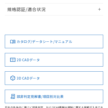
情報更新：2026/7/29
規格認証/適合状況
ログイン/会員登録
EU RoHS
注意事項・凡例
A22NL-BNM-TOA-P102-OEについての規格認証/適合状況に
ついては、「カスタマーサポートセンタ お客様相談室」また
は貴社担当オムロン営業員または販売店にお問い合わせくだ
対応状況
対応予定月
※1
※2
さい。
ダウンロードデータをご利用いただく前に、以下を必ずお読
みください。
カタログ/データシート/マニュアル
対応済み
ソフトウェアの使用条件
お問い合わせ
中国 RoHS
注意事項・凡例
2D CADデータ
中国 RoHS表
※1 ※2
3D CADデータ
Pb
Hg
Cd
Cr(VI)
該非判定見解書/項目別対比表
O
O
O
O
日本の外為法に基づく該非判定、およびEAR再輸出規制に関する見解が入手でき