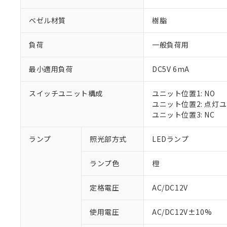
ベゼル材質
樹脂
負荷
一般負荷用
最小適用負荷
DC5V 6mA
スイッチユニット構成
ユニット位置1: NO
ユニット位置2: 点灯
ユニット位置3: NC
ランプ
照光部方式
LEDランプ
ランプ色
橙
定格電圧
AC/DC12V
※1 対応状況
使用電圧
AC/DC12V±10%
対応済み：EU