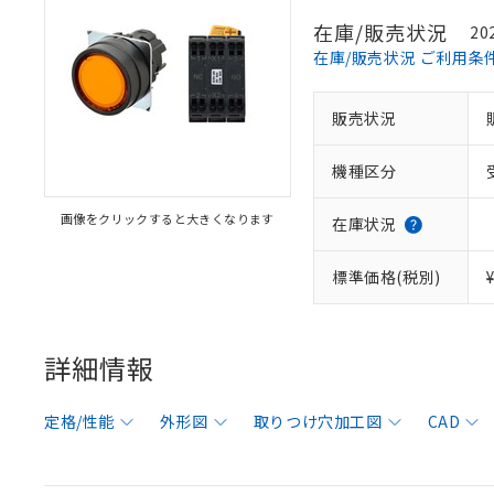
在庫/販売状況
20
在庫/販売状況 ご利用条
販売状況
機種区分
画像をクリックすると大きくなります
在庫状況
標準価格(税別)
詳細情報
定格/性能
外形図
取りつけ穴加工図
CAD