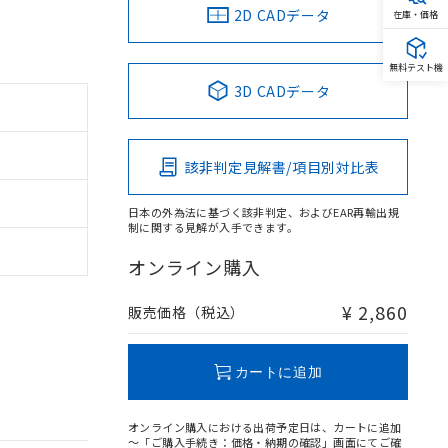
2D CADデータ
在庫・価格
無料テスト機
3D CADデータ
該非判定見解書/項目別対比表
日本の外為法に基づく該非判定、およびEAR再輸出規
制に関する見解が入手できます。
オンライン購入
¥ 2,860
販売価格（税込）
カートに追加
オンライン購入における出荷予定日は、カートに追加
～「ご購入手続き：価格・納期の確認」画面にてご確