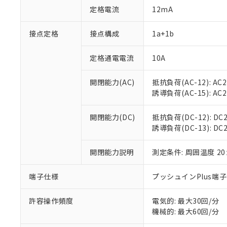
対応予定：EU R
定格電流
12mA
対応予定なし：EU
調査・確認中：EU
ご利用条件
接点定格
接点構成
1a+1b
非該当品：ライセ
※1 中国RoHS
仕入先様の事情に
があります。
定格通電電流
10A
以下の条件をお読
「○」：最大均質
「×」：最大均質
本サービスは
当社は、これ
*EU RoHS指令（10物
開閉能力(AC)
抵抗負荷(AC-12): AC24
「－」：未確認で
鉛(Pb) 1000ppm以下、
くものです。
う）を輸出ま
誘導負荷(AC-15): AC24V
記
説明
六価クロム(Cr(Ⅵ)) 1
当社制御機器
などの必要な
フタル酸ビス(2-エチルヘ
号
*中国RoHS10物質の基準値 
ル（DBP） 1000ppm
在庫状況およ
当社は規制貨
Pb(鉛) :1000ppm、 Hg
但し、RoHS指令で産
開閉能力(DC)
抵抗負荷(DC-12): DC24
のであり、閲
ます。
Cr(Ⅵ)(六価クロム) : 
フタル酸エステル類の４
誘導負荷(DC-13): DC24
○
一定数以
DBP(フタル酸ジブチル) :
い。
当社は貴社製
DEHP(フタル酸ビス(2-エ
正式な納期状
置等に一切使
当社販売員に
※2 対応予定月
開閉能力説明
測定条件: 周囲温度 2
△
一定数に
当社は、貴社
オムロン制御
また当社は、
※2 環境保護使
在庫状況およ
部品在庫の切り替
たしません。
端子仕様
プッシュインPlus端
－
在庫なし
す。
「ｅ」：有害物質
機器販売
マイパーツ機
「10」：通常の
許容操作頻度
電気的: 最大30回/分
ている必要が
味します。
機械的: 最大60回/分
空
受注生産
お客様が当ウ
※3 非含有証明
「－」：未確認で
白
が、当社の製