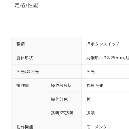
定格/性能
種類
押ボタンスイッチ
胴体形状
丸胴形(φ22/25mm共
照光/非照光
照光
操作部
操作部形状
丸形 平形
操作部色
橙
透明/不透明
透明
動作機能
モーメンタリ