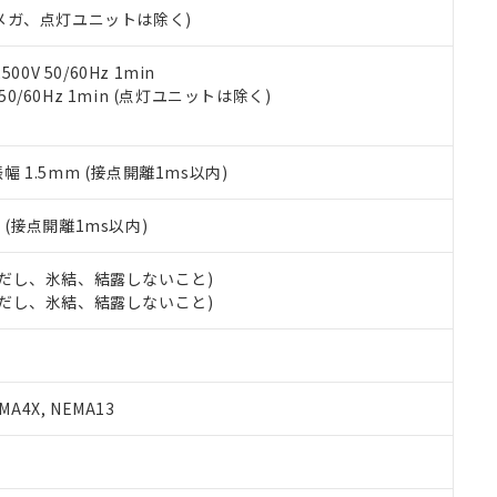
合意する
キャンセル
00Vメガ、点灯ユニットは除く)
書をダウンロードすることができます。
利用者とは、
"個人情報の共同利用に関して"
の「1.共同利用者の
します。
10物質）の非含有証明書
0V 50/60Hz 1min
明書（当社基準）
 50/60Hz 1min (点灯ユニットは除く)
日時点で非含有を証明するもので、過去に遡って非含有を証明するも
令のフタル酸エステル類４物質の対応では、対応完了までの期間は出
備考欄に対応日を記載しておりました。
振幅 1.5mm (接点開離1ms以内)
品への在庫切替を完了していることから、特段のことがない限り、20
す。
2
(接点開離1ms以内)
 (ただし、氷結、結露しないこと)
 (ただし、氷結、結露しないこと)
A4X, NEMA13