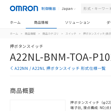
制御機器
Japan
ホーム
商品情報
ソリューション
ダ
ホーム
>
商品情報
>
商品カテゴリ
>
スイッチ
>
押ボタンスイッチ/表
押ボタンスイッチ
A22NL-BNM-TOA-P10
A22NN / A22NL 押ボタンスイッチ 形式仕様一覧
商品概要
押ボタンスイッチ（φ22）, 
端子台, 接点構成: NO/点灯