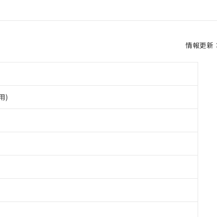
情報更新：2
用)