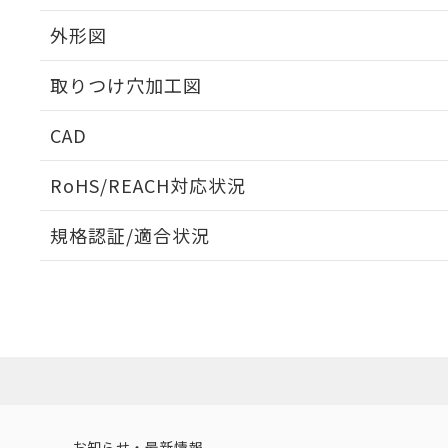
外形図
取りつけ穴加工図
CAD
ログイン/会員登録いただくと、CADデータをダウンロ
RoHS/REACH対応状況
規格認証/適合状況
EU RoHS
注意事項・凡例
A22NL-BNM-TOA-P102-OBについての規格認証/適
営業員または販売店にお問い合わせください。
ダウンロードデータをご利用いただく前に、以下を必ずお読
対応状況
対応予定月
※1
※2
ソフトウェアの使用条件
対応済み
お知らせ・最新情報