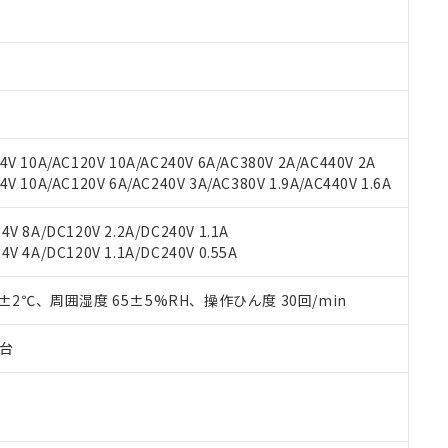
oHS指令（10物質）の非含有に対応した製品に切り替える予定のある
 RoHS指令（10物質）の非含有に非対応の商品で、対応品を出す予
 RoHS指令（10物質）の非含有の対応状況を調査中または確認中の
ンス料など無形物で、有害物質有無と関係のない商品です。
○×表
より、非含有部品としていたものが、含有品と判明した場合などやむ
みいただき、同意のうえご利用ください。
材料含有率が中国RoHSの基準値以下であることを示します。
材料含有率が中国RoHSの基準値を超えていることを示します。
、当社制御機器事業取扱商品の当社在庫状況および標準価格(税抜)
ら貴社製品のうち、外国為替および外国貿易法に定める商品（以下｢
質）：
V 10A/AC120V 10A/AC240V 6A/AC380V 2A/AC440V 2A
す。当社販売部門へお問い合わせください。
 水銀(Hg) 1000ppm以下、 カドミウム(Cd) 100ppm以下、
たは国外への提供する場合は、日本国政府の輸出許可(または役務取
 10A/AC120V 6A/AC240V 3A/AC380V 1.9A/AC440V 1.6A
000ppm以下、ポリ臭化ビフェニル類(PBB) 1000ppm以下、ポリ臭化ジフェニルエーテル類(P
事業取扱商品の中には、本サービスの対象外となる商品もあること
手続きをとります。
キシル) (DEHP)(別名：DOP) 1000ppm以下、フタル酸ブチルベンジル（BBP） 100
(GB/T26572)：
以下、フタル酸ジイソブチル (DIBP) 1000ppm以下
び標準価格照会結果は、記載している更新日時点での社内データに
物を破棄する場合は、完全に破砕するなど、違法に輸出されないよ
(水銀) : 1000ppm、 Cd(カドミウム) : 100ppm、
業用監視および制御機器に対する適用除外項目は除く。
V 8A/DC120V 2.2A/DC240V 1.1A
覧された時点での実際の在庫および標準価格とは異なる場合がある
1000ppm、 PBBs(ポリ臭化ビフェニル類) : 1000ppm、 PBDEs(ポリ臭化ジフェニルエーテル類
物質については閾値を超える意図的な使用がないことを確認しています。
V 4A/DC120V 1.1A/DC240V 0.55A
上の在庫あり
 1000ppm、 DIBP(フタル酸ジイソブチル) : 1000ppm、 BBP(フタル酸ブチルベンジル) :
品を、核兵器、ミサイル、化学兵器、生物兵器またはその他武器並
チルヘキシル)) : 1000ppm
況および標準価格はお客様のお取引先、またはお客様担当のオムロ
用いたしません。
ご相談ください。
0±2℃、周囲湿度 65±5%RH、操作ひん度 30回/min
は満たないが在庫あり
製品を第三者に販売する場合は、上記1、2および3の内容を当該第
機器販売店や当社販売拠点は「
販売ネットワーク
」をご確認くだ
販売先および販売に係わる関係者が違法に輸出するおそれがある場
用期限
び標準価格結果を当社の事前の承諾なく第三者に漏洩または開示し
え状況などにより、予定月が前後することがあります。
子台
(最新の在庫状況については、お客様のお取引先、またはお客様担当
（10物質）のすべてが基準値以下であることを示します。
店・当社販売員にご確認ください)
能（部品リスト作成サービス）をご利用いただくには、I-Webメン
使用状況下において有害物質が外部に漏えいし、環境に深刻な影響を
あります。
機種、また在庫状況の情報を公開していない機種
ェブサイト上で当社にご登録された部品リストについて、当社およ
書ダウンロード
す。当社販売部門へお問い合わせください。
品・サービスに関するお客様との取引・商談に必要な範囲で利用す