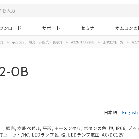
ウンロード
サポート
セミナ
オムロンの
示灯
>
φ22(φ25):照光・非照光・表示灯
>
A22NN / A22NL
>
形式仕様一覧
>
A22
2-OB
日本語
English
照光, 樹脂ベゼル, 平形, モーメンタリ, ボタンの色: 橙, IP66, プッ
ユニット/NC, LEDランプ色: 橙, LEDランプ電圧: AC/DC12V