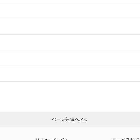
情報更新：2
情報更新：2
ードすることができます。
情報更新：
ログイン/会員登録
合状況については、「カスタマーサポートセンタ お客様相談室」または貴社
みください。
非含有証明書
※3
ページ先頭へ戻る
ダウンロードはこちら
ソリューション
サービスサポ