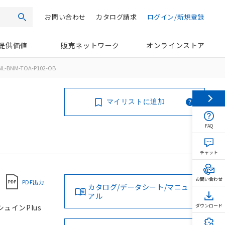
お問い合わせ
カタログ請求
ログイン/新規登録
検索
提供価値
販売ネットワーク
オンラインストア
NL-BNM-TOA-P102-OB
マイリストに追加
FAQ
チャット
お問い合わせ
PDF出力
カタログ/データシート/マニュ
アル
シュインPlus
ダウンロード