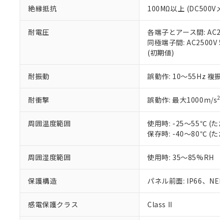
絶縁抵抗
100MΩ以上 (DC5
さい。
下記の非含有証明
※当社の共同
いる法人を指
EU RoHS指令（
耐電圧
各端子とアース間: AC250
51物質の非含有証
同極端子間: AC2500V
※本証明書は発行
(初期値)
また、RoHS指
混在することから
耐振動
誤動作: 10～55Hz 複
既に当社にて対応
り割愛しておりま
耐衝撃
誤動作: 最大1000m/s
周囲温度範囲
使用時: -25～55℃
保存時: -40～80℃
周囲湿度範囲
使用時: 35～85%RH
保護構造
パネル前面: IP66、NEM
感電保護クラス
Class II