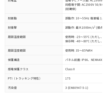
準価格とは異なる場合があることをご
耐電圧
各端子とアース間: AC2500V 50/
類(PBB) 1000ppm以下、ポリ臭化ジフェニルエーテル類
Cr(Ⅵ)(六価クロム) : 1000ppm、 PBBs(ポリ臭化ビフェ
とります。
同極端子間: AC2500V 50/60
了承ください。
(PBDE) 1000ppm以下、フタル酸ビス(2-エチルヘキシ
○
一定数以上の在庫あり
ニル類) : 1000ppm、 PBDEs(ポリ臭化ジフェニルエーテ
当社は規制貨物を破棄する場合は、完
(初期値)
ル) (DEHP)(別名：DOP) 1000ppm以下、フタル酸ブチ
正式な納期状況および標準価格はお客
ル類) : 1000ppm、
ルベンジル（BBP） 1000ppm以下、フタル酸ジブチル
全に破砕するなど、違法に輸出されな
DBP(フタル酸ジブチル) : 1000ppm、 DIBP(フタル酸ジ
様のお取引先、またはお客様担当のオ
（DBP） 1000ppm以下、フタル酸ジイソブチル
イソブチル) : 1000ppm、 BBP(フタル酸ブチルベンジ
△
一定数には満たないが在庫あり
耐振動
誤動作: 10～55Hz 複振幅 1.
いよう必要な手段を講じます。
ムロン制御機器販売店・当社販売員に
(DIBP) 1000ppm以下
ル) : 1000ppm、
当社は貴社製品を、核兵器、ミサイ
但し、RoHS指令で産業用監視および制御機器に対する
DEHP(フタル酸ビス(2-エチルヘキシル)) : 1000ppm
ご相談ください。
2
耐衝撃
適用除外項目は除く。
誤動作: 最大1000m/s
(接点開
ル、化学兵器、生物兵器またはその他
－
在庫なし(最新の在庫状況につ
オムロン制御機器販売店や当社販売拠
フタル酸エステル類の４物質については閾値を超える意
武器並びにこれらの製造装置等に一切
いては、お客様のお取引先、ま
図的な使用がないことを確認しています。
点は「
販売ネットワーク
」をご確認
周囲温度範囲
使用時: -25～55℃ (ただし
※2 環境保護使用期限
使用いたしません。
たはお客様担当のオムロン制御
ください。
保存時: -40～80℃ (ただし
当社は、貴社製品を第三者に販売する
機器販売店・当社販売員にご確
在庫状況および標準価格結果を当社の
※2 対応予定月
「ｅ」：有害物質（10物質）のすべてが基
場合は、上記1、2および3の内容を当
認ください)
事前の承諾なく第三者に漏洩または開
周囲湿度範囲
使用時: 35～85%RH
準値以下であることを示します。
該第三者に通知します。また当社は、
示しないようお願いします。
部品在庫の切り替え状況などにより、予定
「10」：通常の使用状況下において有害物
販売先および販売に係わる関係者が違
保護構造
パネル前面: IP66、NEMA4X, N
マイパーツ機能（部品リスト作成サー
空
受注生産機種、また在庫状況の
月が前後することがあります。
質が外部に漏えいし、環境に深刻な影響を
法に輸出するおそれがある場合は、取
ビス）をご利用いただくには、I-Web
白
情報を公開していない機種
及ぼさない年数を意味します。
り引きをいたしません。
感電保護クラス
Class II
メンバーズにご登録されている必要が
「－」：未確認です。当社販売部門へお問
あります。
い合わせください。
PTI（トラッキング特性）
175
お客様が当ウェブサイト上で当社にご
※3 非含有証明書ダウンロード
登録された部品リストについて、当社
汚染度
3 (EN60947-5-1)
および当社の共同利用者が、当社の製
下記の非含有証明書をダウンロードするこ
品・サービスに関するお客様との取
とができます。
合意する
キャンセル
引・商談に必要な範囲で利用すること
をご了承ください。