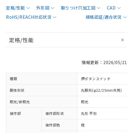
定格/性能
外形図
取りつけ穴加工図
CAD
RoHS/REACH対応状況
規格認証/適合状況
定格/性能
情報更新：2026/05/21
種類
押ボタンスイッチ
胴体形状
丸胴形(φ22/25mm共用)
照光/非照光
照光
操作部
操作部形状
丸形 平形
操作部色
橙