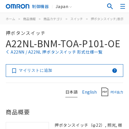
制御機器
Japan
ホーム
>
商品情報
>
商品カテゴリ
>
スイッチ
>
押ボタンスイッチ/表示灯
押ボタンスイッチ
A22NL-BNM-TOA-P101-OE
A22NN / A22NL 押ボタンスイッチ 形式仕様一覧
マイリストに追加
日本語
English
PDF出力
商品概要
押ボタンスイッチ（φ22）, 照光, 樹