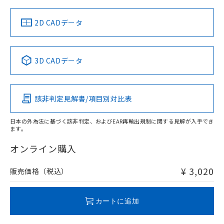
中国 RoHS
注意事項・凡例
2D CADデータ
中国 RoHS表
※1 ※2
3D CADデータ
Pb
Hg
Cd
Cr(VI)
該非判定見解書/項目別対比表
O
O
O
O
日本の外為法に基づく該非判定、およびEAR再輸出規制に関する見解が入手でき
ます。
"対応済み"や非含有の記載がされた商品であっても、流通
在庫等で未対応品が混在する可能性があります。
オンライン購入
非含有品が必要な際は、弊社営業部門もしくは販売店へお
問い合わせください。
¥ 3,020
販売価格（税込）
この製品のRoHS/REACH対応状況ページへ
カートに追加