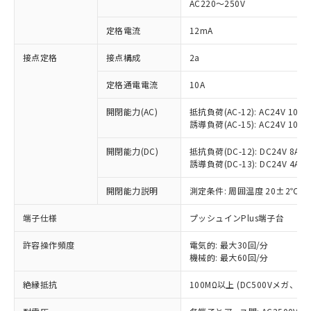
AC220～250V
対応済み：EU RoHS指令（10物質）の
非含有に対応した製品が提供可能な商品で
定格電流
12mA
す。
対応予定：EU RoHS指令（10物質）の非含
接点定格
接点構成
2a
ご利用条件
有に対応した製品に切り替える予定のある
定格通電電流
10A
商品です。
対応予定なし：EU RoHS指令（10物質）の
以下の条件をお読みいただき、同意のうえ
開閉能力(AC)
抵抗負荷(AC-12): AC24V 10A/A
非含有に非対応の商品で、対応品を出す予
誘導負荷(AC-15): AC24V 10A/AC
ご利用ください。
定はありません。
調査・確認中：EU RoHS指令（10物質）の
本サービスは、当社制御機器事業取扱
開閉能力(DC)
抵抗負荷(DC-12): DC24V 8A/DC
※1 中国RoHS○×表
非含有の対応状況を調査中または確認中の
誘導負荷(DC-13): DC24V 4A/DC
商品の当社在庫状況および標準価格
商品です。
(税抜)を提供させていただくもので
「○」：最大均質材料含有率が中国RoHSの
非該当品：ライセンス料など無形物で、有
開閉能力説明
測定条件: 周囲温度 20±2℃、
す。
基準値以下であることを示します。
害物質有無と関係のない商品です。
当社制御機器事業取扱商品の中には、
「×」：最大均質材料含有率が中国RoHSの
仕入先様の事情により、非含有部品として
端子仕様
プッシュインPlus端子台
本サービスの対象外となる商品もある
基準値を超えていることを示します。
いたものが、含有品と判明した場合などや
当社は、これら貴社製品のうち、外国
ことをご了承ください。
「－」：未確認です。当社販売部門へお問
許容操作頻度
電気的: 最大30回/分
むを得ず変更することがあります。
為替および外国貿易法に定める商品
在庫状況および標準価格照会結果は、
機械的: 最大60回/分
い合わせください。
（以下｢規制貨物等」という）を輸出
記載している更新日時点での社内デー
*EU RoHS指令（10物質）：
または国外への提供する場合は、日本
記
タに基づき作成されるものであり、閲
説明
絶縁抵抗
100MΩ以上 (DC500Vメガ、
鉛(Pb) 1000ppm以下、 水銀(Hg) 1000ppm以下、 カド
*中国RoHS10物質の基準値 (GB/T26572)：
国政府の輸出許可(または役務取引許
号
覧された時点での実際の在庫および標
ミウム(Cd) 100ppm以下、
Pb(鉛) :1000ppm、 Hg(水銀) : 1000ppm、 Cd(カドミウ
可)を取得するなどの必要な手続きを
六価クロム(Cr(Ⅵ)) 1000ppm以下、ポリ臭化ビフェニル
ム) : 100ppm、