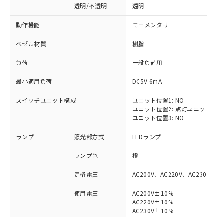
透明/不透明
透明
動作機能
モーメンタリ
ベゼル材質
樹脂
負荷
一般負荷用
最小適用負荷
DC5V 6mA
スイッチユニット構成
ユニット位置1: NO
ユニット位置2: 点灯ユニット
ユニット位置3: NO
ランプ
照光部方式
LEDランプ
ランプ色
橙
定格電圧
AC200V、AC220V、AC230V、
使用電圧
AC200V±10%
AC220V±10%
※1 対応状況
AC230V±10%